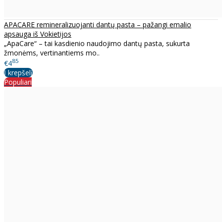
APACARE remineralizuojanti dantų pasta – pažangi emalio
apsauga iš Vokietijos
„ApaCare“ – tai kasdienio naudojimo dantų pasta, sukurta
žmonėms, vertinantiems mo..
85
€4
Į krepšelį
Populiari