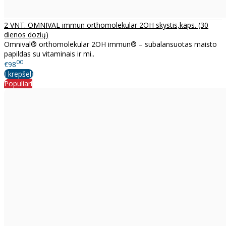
2 VNT. OMNIVAL immun orthomolekular 2OH skystis,kaps. (30
dienos dozių)
Omnival® orthomolekular 2OH immun® – subalansuotas maisto
papildas su vitaminais ir mi..
00
€98
Į krepšelį
Populiari