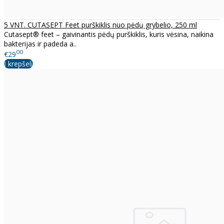
5 VNT. CUTASEPT Feet purškiklis nuo pėdų grybelio, 250 ml
Cutasept® feet – gaivinantis pėdų purškiklis, kuris vėsina, naikina
bakterijas ir padeda a..
00
€29
Į krepšelį