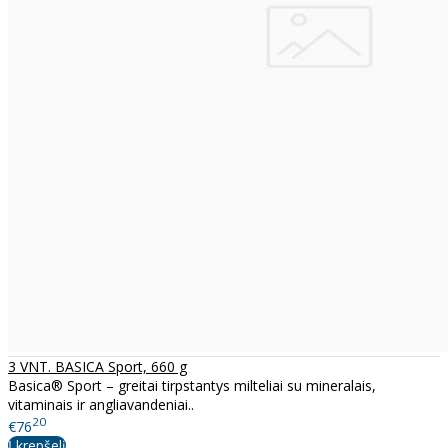
3 VNT. BASICA Sport, 660 g
Basica® Sport – greitai tirpstantys milteliai su mineralais,
vitaminais ir angliavandeniai..
20
€76
Į krepšelį