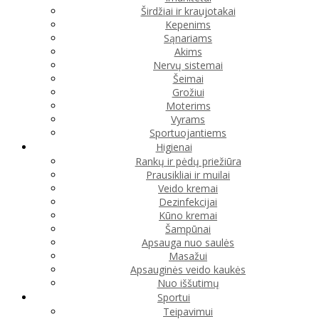
Širdžiai ir kraujotakai
Kepenims
Sąnariams
Akims
Nervų sistemai
Šeimai
Grožiui
Moterims
Vyrams
Sportuojantiems
Higienai
Rankų ir pėdų priežiūra
Prausikliai ir muilai
Veido kremai
Dezinfekcijai
Kūno kremai
Šampūnai
Apsauga nuo saulės
Masažui
Apsauginės veido kaukės
Nuo iššutimų
Sportui
Teipavimui