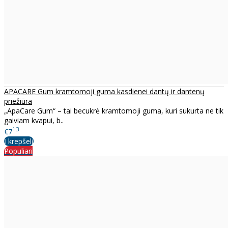
APACARE Gum kramtomoji guma kasdienei dantų ir dantenų
priežiūra
„ApaCare Gum“ – tai becukrė kramtomoji guma, kuri sukurta ne tik
gaiviam kvapui, b..
13
€7
Į krepšelį
Populiari