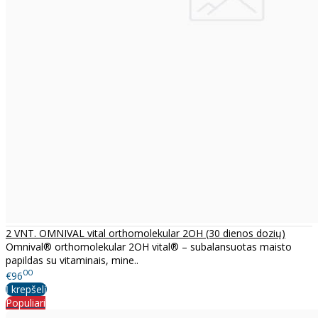
2 VNT. OMNIVAL vital orthomolekular 2OH (30 dienos dozių)
Omnival® orthomolekular 2OH vital® – subalansuotas maisto
papildas su vitaminais, mine..
00
€96
Į krepšelį
Populiari