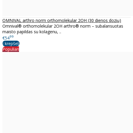
OMNIVAL arthro norm orthomolekular 2OH (30 dienos dozių)
Omnival® orthomolekular 2OH arthro® norm – subalansuotas
maisto papildas su kolagenu, ..
99
€54
Į krepšelį
Populiari