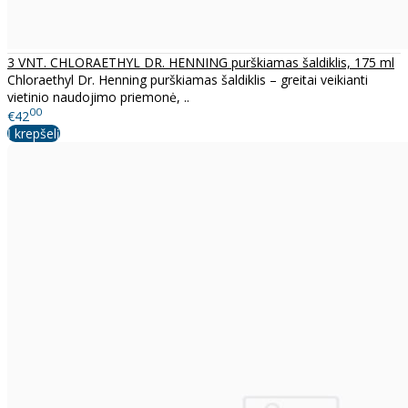
3 VNT. CHLORAETHYL DR. HENNING purškiamas šaldiklis, 175 ml
Chloraethyl Dr. Henning purškiamas šaldiklis – greitai veikianti
vietinio naudojimo priemonė, ..
00
€42
Į krepšelį