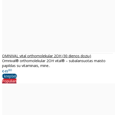
OMNIVAL vital orthomolekular 2OH (30 dienos dozių)
Omnival® orthomolekular 2OH vital® – subalansuotas maisto
papildas su vitaminais, mine..
80
€49
Į krepšelį
Populiari