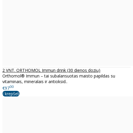
2 VNT. ORTHOMOL Immun drink (30 dienos dozių)
Orthomol® Immun – tai subalansuotas maisto papildas su
vitaminais, mineralais ir antioksid..
00
€97
Į krepšelį