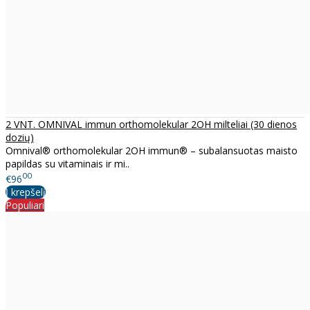
2 VNT. OMNIVAL immun orthomolekular 2OH milteliai (30 dienos
dozių)
Omnival® orthomolekular 2OH immun® – subalansuotas maisto
papildas su vitaminais ir mi..
00
€96
Į krepšelį
Populiari