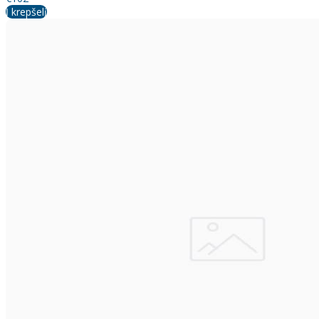
Į krepšelį