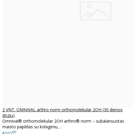
2 VNT. OMNIVAL arthro norm orthomolekular 2OH (30 dienos
dozių)
Omnival® orthomolekular 2OH arthro® norm – subalansuotas
maisto papildas su kolagenu, ..
00
€102