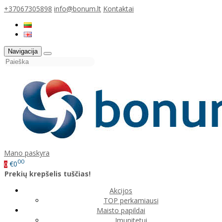
+37067305898
info@bonum.lt
Kontaktai
Navigacija
Mano paskyra
00
€0
0
Prekių krepšelis tuščias!
Akcijos
TOP perkamiausi
Maisto papildai
Imunitetui