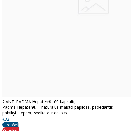
2 VNT. PADMA Hepaten®, 60 kapsulių
Padma Hepaten® – natūralus maisto papildas, padedantis
palaikyti kepenų sveikatą ir detoks..
00
€32
Į krepšelį
Populiari