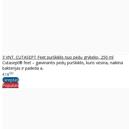
3 VNT. CUTASEPT Feet purškiklis nuo pėdų grybelio, 250 ml
Cutasept® feet – gaivinantis pėdų purškiklis, kuris vėsina, naikina
bakterijas ir padeda a..
00
€18
Į krepšelį
Populiari