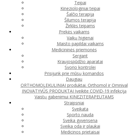
Teipai
Kineziologiniai teipai
Šalčio terapija
Šilumos terapija
Žirklės teipams
Prekės vaikams
Vaikų higienai
Maisto papildai vaikams
Medicininės priemonės
Sergant
Kraujospūdžio aparatai
Svorio kontrolei
Prisijunk prie mūsų komandos
Daugiau
ORTHOMOLEKULINIAI produktai. Orthomol ir Omnival
INOVATYVŪS PRODUKTAI
Įveikite COVID-19 infekciją
Vaistų gabenimui
KINEZITERAPEUTAMS
Straipsniai
Sveikata
Sporto nauda
Sveika gyvensena
Sveika oda ir plaukai
Medicinos prietaisai