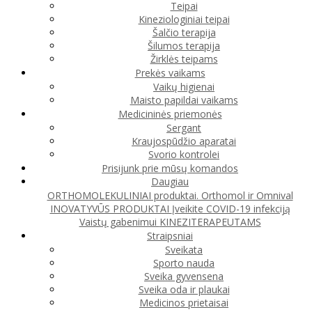
Teipai
Kineziologiniai teipai
Šalčio terapija
Šilumos terapija
Žirklės teipams
Prekės vaikams
Vaikų higienai
Maisto papildai vaikams
Medicininės priemonės
Sergant
Kraujospūdžio aparatai
Svorio kontrolei
Prisijunk prie mūsų komandos
Daugiau
ORTHOMOLEKULINIAI produktai. Orthomol ir Omnival
INOVATYVŪS PRODUKTAI
Įveikite COVID-19 infekciją
Vaistų gabenimui
KINEZITERAPEUTAMS
Straipsniai
Sveikata
Sporto nauda
Sveika gyvensena
Sveika oda ir plaukai
Medicinos prietaisai