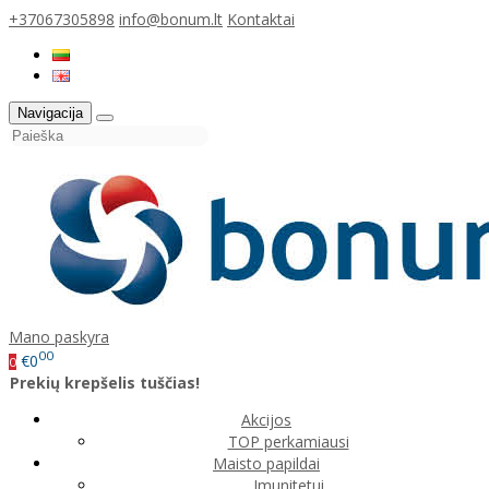
+37067305898
info@bonum.lt
Kontaktai
Navigacija
Mano paskyra
00
€0
0
Prekių krepšelis tuščias!
Akcijos
TOP perkamiausi
Maisto papildai
Imunitetui