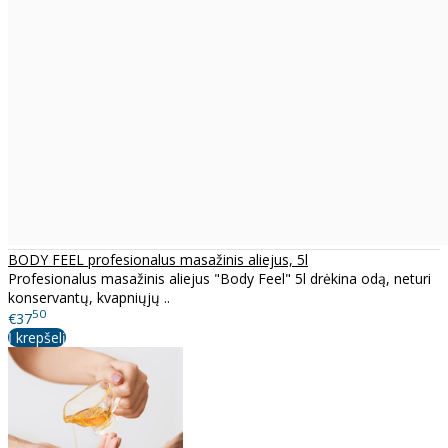
BODY FEEL profesionalus masažinis aliejus, 5l
Profesionalus masažinis aliejus "Body Feel" 5l drėkina odą, neturi
konservantų, kvapniųjų ..
50
€37
Į krepšelį