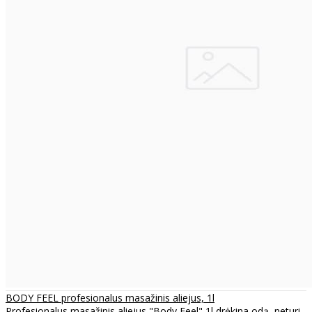
BODY FEEL profesionalus masažinis aliejus, 1l
Profesionalus masažinis aliejus "Body Feel" 1l drėkina odą, neturi