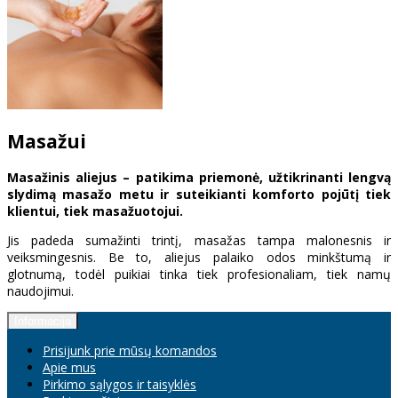
Masažui
Masažinis aliejus – patikima priemonė, užtikrinanti lengvą
slydimą masažo metu ir suteikianti komforto pojūtį tiek
klientui, tiek masažuotojui.
Jis padeda sumažinti trintį, masažas tampa malonesnis ir
veiksmingesnis. Be to, aliejus palaiko odos minkštumą ir
glotnumą, todėl puikiai tinka tiek profesionaliam, tiek namų
naudojimui.
Informacija
Prisijunk prie mūsų komandos
Apie mus
Pirkimo sąlygos ir taisyklės