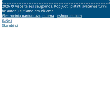
2026 © Visos teisės saugomos. Kopijuoti, platinti svetainės turinį
be autorių sutikimo draudžiama.
Elektroninių parduotuvių nuoma
-
eshoprent.com
Rašyti
Skambinti