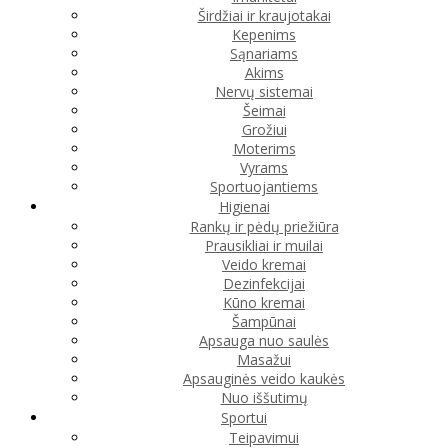
Širdžiai ir kraujotakai
Kepenims
Sąnariams
Akims
Nervų sistemai
Šeimai
Grožiui
Moterims
Vyrams
Sportuojantiems
Higienai
Rankų ir pėdų priežiūra
Prausikliai ir muilai
Veido kremai
Dezinfekcijai
Kūno kremai
Šampūnai
Apsauga nuo saulės
Masažui
Apsauginės veido kaukės
Nuo iššutimų
Sportui
Teipavimui