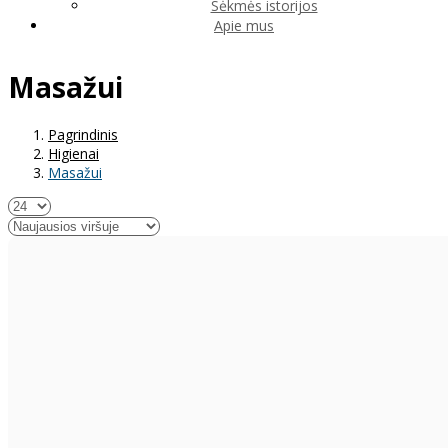
Sėkmės istorijos
Apie mus
Masažui
Pagrindinis
Higienai
Masažui