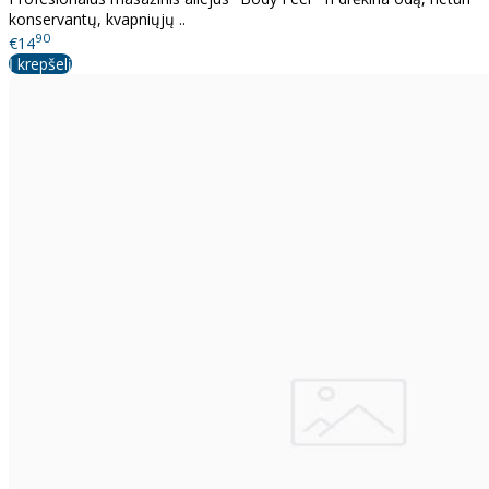
konservantų, kvapniųjų ..
90
€14
Į krepšelį