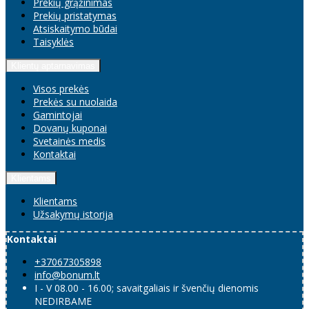
Prekių grąžinimas
Prekių pristatymas
Atsiskaitymo būdai
Taisyklės
Klientų aptarnavimas
Visos prekės
Prekės su nuolaida
Gamintojai
Dovanų kuponai
Svetainės medis
Kontaktai
Klientams
Klientams
Užsakymų istorija
Kontaktai
+37067305898
info@bonum.lt
I - V 08.00 - 16.00; savaitgaliais ir švenčių dienomis
NEDIRBAME