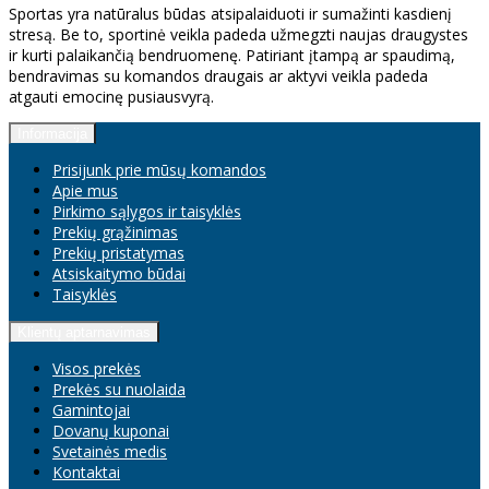
Sportas yra natūralus būdas atsipalaiduoti ir sumažinti kasdienį
stresą. Be to, sportinė veikla padeda užmegzti naujas draugystes
ir kurti palaikančią bendruomenę. Patiriant įtampą ar spaudimą,
bendravimas su komandos draugais ar aktyvi veikla padeda
atgauti emocinę pusiausvyrą.
Informacija
Prisijunk prie mūsų komandos
Apie mus
Pirkimo sąlygos ir taisyklės
Prekių grąžinimas
Prekių pristatymas
Atsiskaitymo būdai
Taisyklės
Klientų aptarnavimas
Visos prekės
Prekės su nuolaida
Gamintojai
Dovanų kuponai
Svetainės medis
Kontaktai