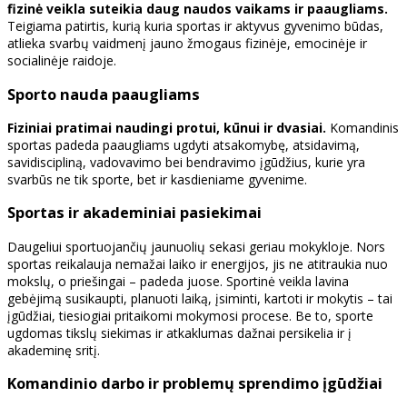
fizinė veikla suteikia daug naudos vaikams ir paaugliams.
Teigiama patirtis, kurią kuria sportas ir aktyvus gyvenimo būdas,
atlieka svarbų vaidmenį jauno žmogaus fizinėje, emocinėje ir
socialinėje raidoje.
Sporto nauda paaugliams
Fiziniai pratimai naudingi protui, kūnui ir dvasiai.
Komandinis
sportas padeda paaugliams ugdyti atsakomybę, atsidavimą,
savidiscipliną, vadovavimo bei bendravimo įgūdžius, kurie yra
svarbūs ne tik sporte, bet ir kasdieniame gyvenime.
Sportas ir akademiniai pasiekimai
Daugeliui sportuojančių jaunuolių sekasi geriau mokykloje. Nors
sportas reikalauja nemažai laiko ir energijos, jis ne atitraukia nuo
mokslų, o priešingai – padeda juose. Sportinė veikla lavina
gebėjimą susikaupti, planuoti laiką, įsiminti, kartoti ir mokytis – tai
įgūdžiai, tiesiogiai pritaikomi mokymosi procese. Be to, sporte
ugdomas tikslų siekimas ir atkaklumas dažnai persikelia ir į
akademinę sritį.
Komandinio darbo ir problemų sprendimo įgūdžiai