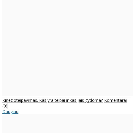
Kinezioteipavimas. Kas yra teipai ir kas jais gydoma?
Komentarai
(0)
Daugiau