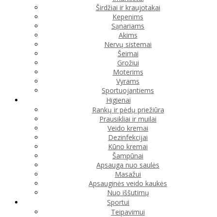
Širdžiai ir kraujotakai
Kepenims
Sąnariams
Akims
Nervų sistemai
Šeimai
Grožiui
Moterims
Vyrams
Sportuojantiems
Higienai
Rankų ir pėdų priežiūra
Prausikliai ir muilai
Veido kremai
Dezinfekcijai
Kūno kremai
Šampūnai
Apsauga nuo saulės
Masažui
Apsauginės veido kaukės
Nuo iššutimų
Sportui
Teipavimui