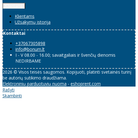
Klientams
Klientams
Užsakymų istorija
Kontaktai
+37067305898
info@bonum.lt
I - V 08.00 - 16.00; savaitgaliais ir švenčių dienomis
NEDIRBAME
2026 © Visos teisės saugomos. Kopijuoti, platinti svetainės turinį
be autorių sutikimo draudžiama.
Elektroninių parduotuvių nuoma
-
eshoprent.com
Rašyti
Skambinti