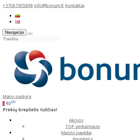
+37067305898
info@bonum.lt
Kontaktai
Navigacija
Mano paskyra
00
€0
0
Prekių krepšelis tuščias!
Akcijos
TOP perkamiausi
Maisto papildai
Imunitetui