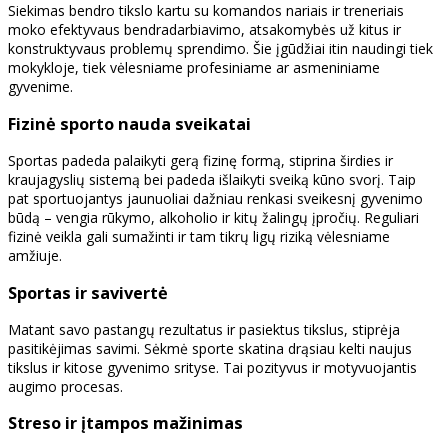
Siekimas bendro tikslo kartu su komandos nariais ir treneriais
moko efektyvaus bendradarbiavimo, atsakomybės už kitus ir
konstruktyvaus problemų sprendimo. Šie įgūdžiai itin naudingi tiek
mokykloje, tiek vėlesniame profesiniame ar asmeniniame
gyvenime.
Fizinė sporto nauda sveikatai
Sportas padeda palaikyti gerą fizinę formą, stiprina širdies ir
kraujagyslių sistemą bei padeda išlaikyti sveiką kūno svorį. Taip
pat sportuojantys jaunuoliai dažniau renkasi sveikesnį gyvenimo
būdą – vengia rūkymo, alkoholio ir kitų žalingų įpročių. Reguliari
fizinė veikla gali sumažinti ir tam tikrų ligų riziką vėlesniame
amžiuje.
Sportas ir savivertė
Matant savo pastangų rezultatus ir pasiektus tikslus, stiprėja
pasitikėjimas savimi. Sėkmė sporte skatina drąsiau kelti naujus
tikslus ir kitose gyvenimo srityse. Tai pozityvus ir motyvuojantis
augimo procesas.
Streso ir įtampos mažinimas