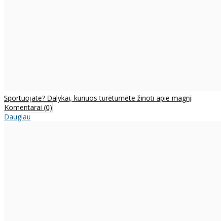
Sportuojate? Dalykai, kuriuos turėtumėte žinoti apie magnį
Komentarai (0)
Daugiau