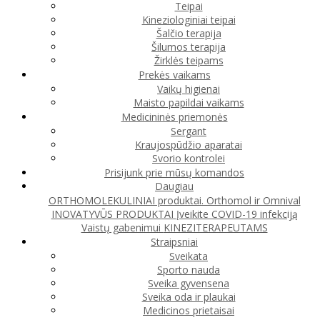
Teipai
Kineziologiniai teipai
Šalčio terapija
Šilumos terapija
Žirklės teipams
Prekės vaikams
Vaikų higienai
Maisto papildai vaikams
Medicininės priemonės
Sergant
Kraujospūdžio aparatai
Svorio kontrolei
Prisijunk prie mūsų komandos
Daugiau
ORTHOMOLEKULINIAI produktai. Orthomol ir Omnival
INOVATYVŪS PRODUKTAI
Įveikite COVID-19 infekciją
Vaistų gabenimui
KINEZITERAPEUTAMS
Straipsniai
Sveikata
Sporto nauda
Sveika gyvensena
Sveika oda ir plaukai
Medicinos prietaisai