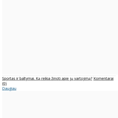
Sportas ir baltymai. Ką reikia žinoti apie jų vartojimą?
Komentarai
(0)
Daugiau