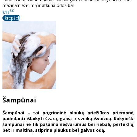
mažina niežėjimą ir atkuria odos bal..
80
€11
Į krepšelį
Šampūnai
Šampūnai – tai pagrindinė plaukų priežiūros priemonė,
padedanti išlaikyti švarą, gaivą ir sveiką išvaizdą. Kokybiški
šampūnai ne tik pašalina nešvarumus bei riebalų perteklių,
bet ir maitina, stiprina plaukus bei galvos odą.