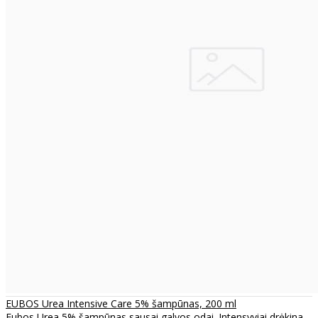
EUBOS Urea Intensive Care 5% šampūnas, 200 ml
Eubos Urea 5% šampūnas sausai galvos odai. Intensyviai drėkina,