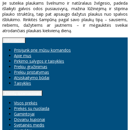
Jie suteikia plaukams švelnumo ir natūralaus žvilgesio, padeda
išlaikyti galvos odos pusiausvyrą, mažina lūžinėjimą ir stiprina
plauko struktūrą, taip pat apsaugo dažytus plaukus nuo spalvos
išblukimo. Rinkitės šampūną pagal savo plaukų tipą – sausiems,
riebiems, dažytiems ar jautriems – ir mėgaukitės sveikai
atrodančiais plaukais kiekvieną dieną.
Informacija
Prisijunk prie mūsų komandos
Apie mus
Pirkimo sąlygos ir taisyklės
Prekių grąžinimas
Prekių pristatymas
Atsiskaitymo būdai
Taisyklės
Klientų aptarnavimas
Visos prekės
Prekės su nuolaida
Gamintojai
Dovanų kuponai
Svetainės medis