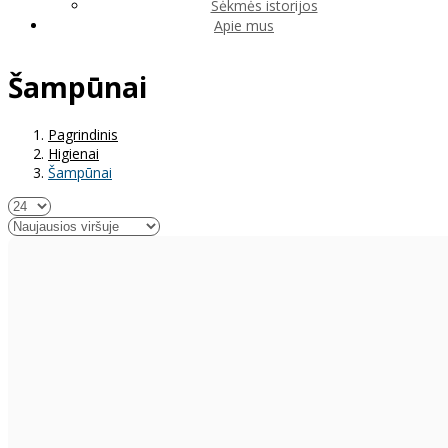
Sėkmės istorijos
Apie mus
Šampūnai
Pagrindinis
Higienai
Šampūnai