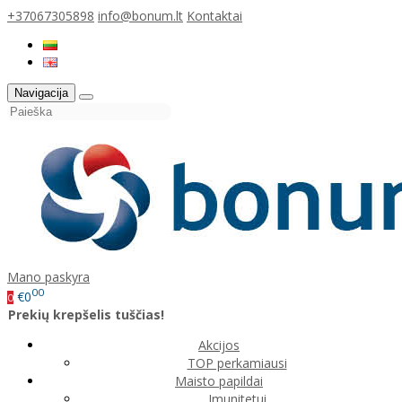
+37067305898
info@bonum.lt
Kontaktai
Navigacija
Mano paskyra
00
€0
0
Prekių krepšelis tuščias!
Akcijos
TOP perkamiausi
Maisto papildai
Imunitetui