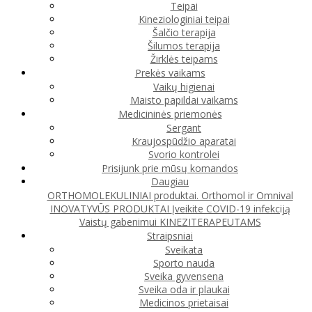
Teipai
Kineziologiniai teipai
Šalčio terapija
Šilumos terapija
Žirklės teipams
Prekės vaikams
Vaikų higienai
Maisto papildai vaikams
Medicininės priemonės
Sergant
Kraujospūdžio aparatai
Svorio kontrolei
Prisijunk prie mūsų komandos
Daugiau
ORTHOMOLEKULINIAI produktai. Orthomol ir Omnival
INOVATYVŪS PRODUKTAI
Įveikite COVID-19 infekciją
Vaistų gabenimui
KINEZITERAPEUTAMS
Straipsniai
Sveikata
Sporto nauda
Sveika gyvensena
Sveika oda ir plaukai
Medicinos prietaisai