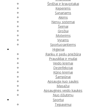
Širdžiai ir kraujotakai
Kepenims
Sąnariams
Akims
Nervų sistemai
Šeimai
Grožiui
Moterims
Vyrams
Sportuojantiems
Higienai
Rankų ir pėdų priežiūra
Prausikliai ir muilai
Veido kremai
Dezinfekcijai
Kūno kremai
Šampūnai
Apsauga nuo saulės
Masažui
Apsauginės veido kaukės
Nuo iššutimų
Sportui
Teipavimui