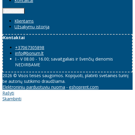
Kontaktai
Klientams
Klientams
Užsakymų istorija
Kontaktai
+37067305898
info@bonum.lt
I - V 08.00 - 16.00; savaitgaliais ir švenčių dienomis
NEDIRBAME
2026 © Visos teisės saugomos. Kopijuoti, platinti svetainės turinį
be autorių sutikimo draudžiama.
Elektroninių parduotuvių nuoma
-
eshoprent.com
Rašyti
Skambinti