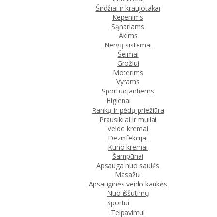
Širdžiai ir kraujotakai
Kepenims
Sąnariams
Akims
Nervų sistemai
Šeimai
Grožiui
Moterims
Vyrams
Sportuojantiems
Higienai
Rankų ir pėdų priežiūra
Prausikliai ir muilai
Veido kremai
Dezinfekcijai
Kūno kremai
Šampūnai
Apsauga nuo saulės
Masažui
Apsauginės veido kaukės
Nuo iššutimų
Sportui
Teipavimui