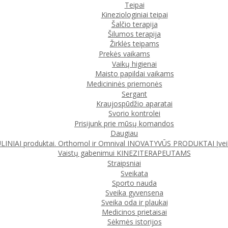
Teipai
Kineziologiniai teipai
Šalčio terapija
Šilumos terapija
Žirklės teipams
Prekės vaikams
Vaikų higienai
Maisto papildai vaikams
Medicininės priemonės
Sergant
Kraujospūdžio aparatai
Svorio kontrolei
Prisijunk prie mūsų komandos
Daugiau
IAI produktai. Orthomol ir Omnival
INOVATYVŪS PRODUKTAI
Įve
Vaistų gabenimui
KINEZITERAPEUTAMS
Straipsniai
Sveikata
Sporto nauda
Sveika gyvensena
Sveika oda ir plaukai
Medicinos prietaisai
Sėkmės istorijos