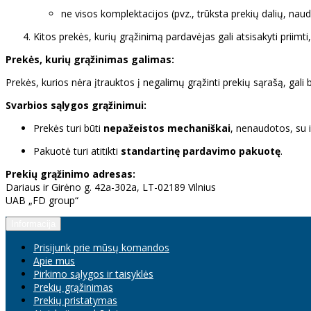
ne visos komplektacijos (pvz., trūksta prekių dalių, naudo
Kitos prekės, kurių grąžinimą pardavėjas gali atsisakyti prii
Prekės, kurių grąžinimas galimas:
Prekės, kurios nėra įtrauktos į negalimų grąžinti prekių sąrašą, gali
Svarbios sąlygos grąžinimui:
Prekės turi būti
nepažeistos mechaniškai
, nenaudotos, su i
Pakuotė turi atitikti
standartinę pardavimo pakuotę
.
Prekių grąžinimo adresas:
Dariaus ir Girėno g. 42a-302a, LT-02189 Vilnius
UAB „FD group“
Informacija
Prisijunk prie mūsų komandos
Apie mus
Pirkimo sąlygos ir taisyklės
Prekių grąžinimas
Prekių pristatymas