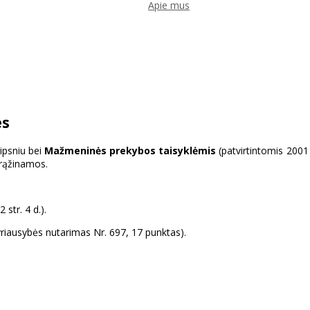
Apie mus
es
ipsniu bei
Mažmeninės prekybos taisyklėmis
(patvirtintomis 2001 
 grąžinamos.
str. 4 d.).
Vyriausybės nutarimas Nr. 697, 17 punktas).