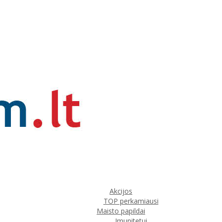
Akcijos
TOP perkamiausi
Maisto papildai
Imunitetui