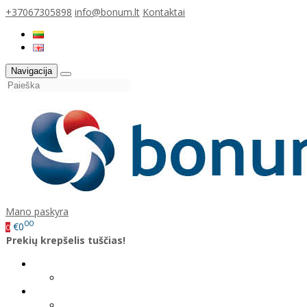
+37067305898
info@bonum.lt
Kontaktai
Navigacija
Mano paskyra
00
€0
0
Prekių krepšelis tuščias!