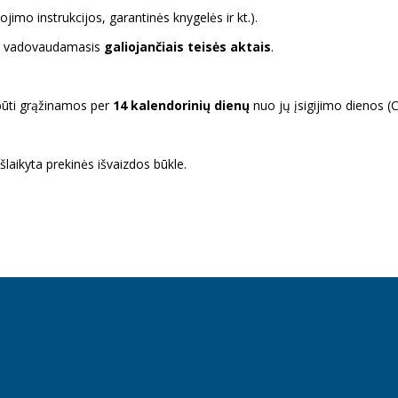
jimo instrukcijos, garantinės knygelės ir kt.).
mti, vadovaudamasis
galiojančiais teisės aktais
.
 būti grąžinamos per
14 kalendorinių dienų
nuo jų įsigijimo dienos (C
šlaikyta prekinės išvaizdos būkle.