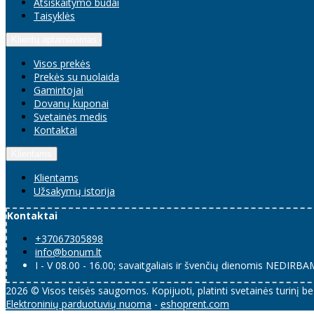
Atsiskaitymo būdai
Taisyklės
Klientų aptarnavimas
Visos prekės
Prekės su nuolaida
Gamintojai
Dovanų kuponai
Svetainės medis
Kontaktai
Klientams
Klientams
Užsakymų istorija
Kontaktai
+37067305898
info@bonum.lt
I - V 08.00 - 16.00; savaitgaliais ir švenčių dienomis NEDIRB
2026 © Visos teisės saugomos. Kopijuoti, platinti svetainės turinį b
Elektroninių parduotuvių nuoma
-
eshoprent.com