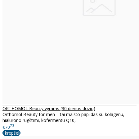
ORTHOMOL Beauty vyrams (30 dienos dozių)
Orthomol Beauty for men – tai maisto papildas su kolagenu,
hialurono rūgštimi, kofermentu Q10,..
73
€70
Į krepšelį