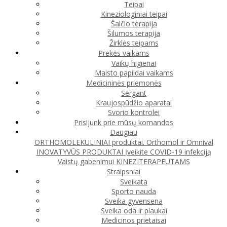
Teipai
Kineziologiniai teipai
Šalčio terapija
Šilumos terapija
Žirklės teipams
Prekės vaikams
Vaikų higienai
Maisto papildai vaikams
Medicininės priemonės
Sergant
Kraujospūdžio aparatai
Svorio kontrolei
Prisijunk prie mūsų komandos
Daugiau
ORTHOMOLEKULINIAI produktai. Orthomol ir Omnival
INOVATYVŪS PRODUKTAI
Įveikite COVID-19 infekciją
Vaistų gabenimui
KINEZITERAPEUTAMS
Straipsniai
Sveikata
Sporto nauda
Sveika gyvensena
Sveika oda ir plaukai
Medicinos prietaisai