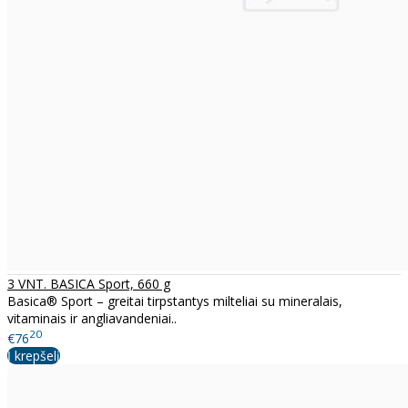
3 VNT. BASICA Sport, 660 g
Basica® Sport – greitai tirpstantys milteliai su mineralais,
vitaminais ir angliavandeniai..
20
€76
Į krepšelį