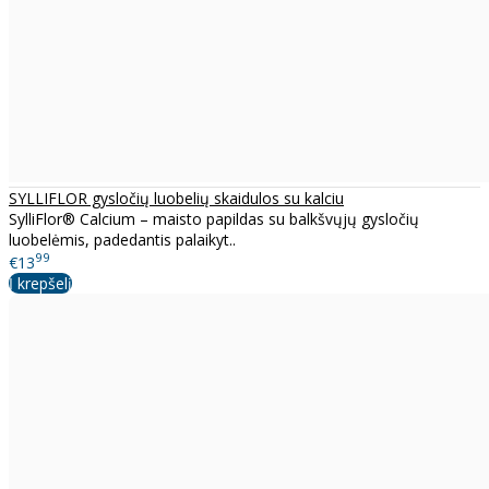
SYLLIFLOR gysločių luobelių skaidulos su kalciu
SylliFlor® Calcium – maisto papildas su balkšvųjų gysločių
luobelėmis, padedantis palaikyt..
99
€13
Į krepšelį