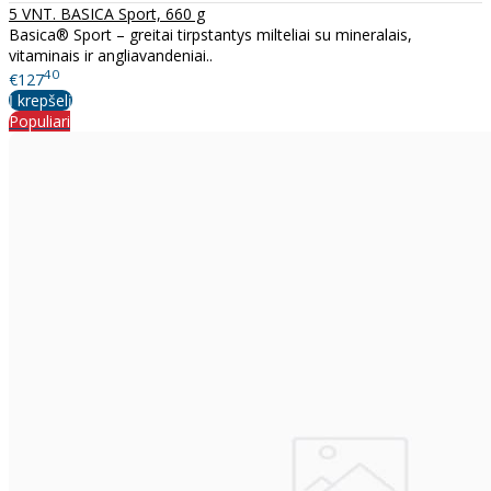
5 VNT. BASICA Sport, 660 g
Basica® Sport – greitai tirpstantys milteliai su mineralais,
vitaminais ir angliavandeniai..
40
€127
Į krepšelį
Populiari