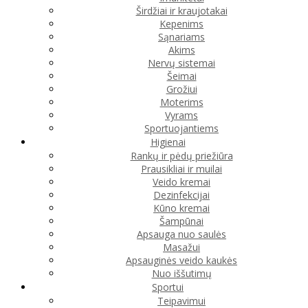
Širdžiai ir kraujotakai
Kepenims
Sąnariams
Akims
Nervų sistemai
Šeimai
Grožiui
Moterims
Vyrams
Sportuojantiems
Higienai
Rankų ir pėdų priežiūra
Prausikliai ir muilai
Veido kremai
Dezinfekcijai
Kūno kremai
Šampūnai
Apsauga nuo saulės
Masažui
Apsauginės veido kaukės
Nuo iššutimų
Sportui
Teipavimui