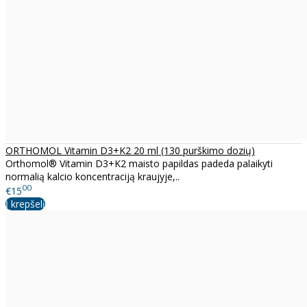
ORTHOMOL Vitamin D3+K2 20 ml (130 purškimo dozių)
Orthomol® Vitamin D3+K2 maisto papildas padeda palaikyti
normalią kalcio koncentraciją kraujyje,..
00
€15
Į krepšelį