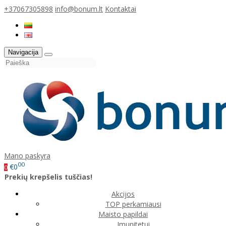
+37067305898
info@bonum.lt
Kontaktai
Navigacija
Mano paskyra
00
€0
0
Prekių krepšelis tuščias!
Akcijos
TOP perkamiausi
Maisto papildai
Imunitetui