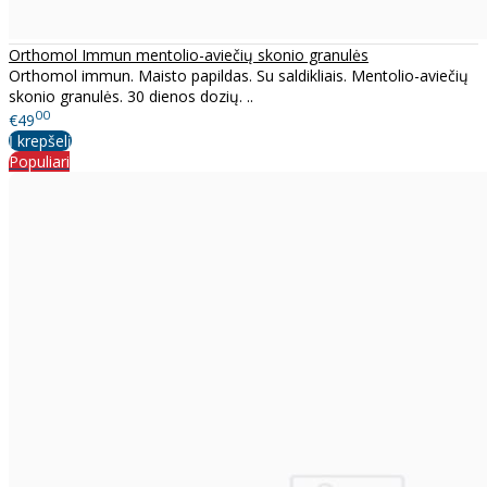
Orthomol Immun mentolio-aviečių skonio granulės
Orthomol immun. Maisto papildas. Su saldikliais. Mentolio-aviečių
skonio granulės. 30 dienos dozių. ..
00
€49
Į krepšelį
Populiari