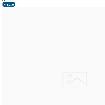
Į krepšelį