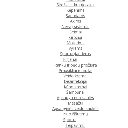
Širdžiai ir kraujotakai
Kepenims
Sąnariams
Akims
Nervų sistemai
Šeimai
Grožiui
Moterims
Vyrams
Sportuojantiems
Higienai
Rankų ir pėdų priežiūra
Prausikliai ir muilai
Veido kremai
Dezinfekcijai
Kūno kremai
Šampūnai
Apsauga nuo saulės
Masažui
Apsauginės veido kaukės
Nuo iššutimų
Sportui
Teipavimui