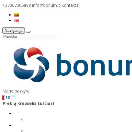
+37067305898
info@bonum.lt
Kontaktai
Navigacija
Mano paskyra
00
€0
0
Prekių krepšelis tuščias!