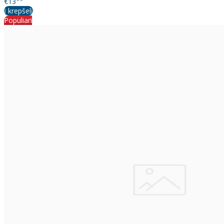
€13
Į krepšelį
Populiari