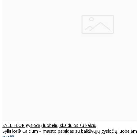
SYLLIFLOR gysločių luobelių skaidulos su kalciu
SylliFlor® Calcium – maisto papildas su balkšvųjų gysločių luobelėmi
99