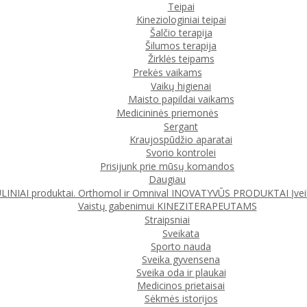
Teipai
Kineziologiniai teipai
Šalčio terapija
Šilumos terapija
Žirklės teipams
Prekės vaikams
Vaikų higienai
Maisto papildai vaikams
Medicininės priemonės
Sergant
Kraujospūdžio aparatai
Svorio kontrolei
Prisijunk prie mūsų komandos
Daugiau
IAI produktai. Orthomol ir Omnival
INOVATYVŪS PRODUKTAI
Įve
Vaistų gabenimui
KINEZITERAPEUTAMS
Straipsniai
Sveikata
Sporto nauda
Sveika gyvensena
Sveika oda ir plaukai
Medicinos prietaisai
Sėkmės istorijos