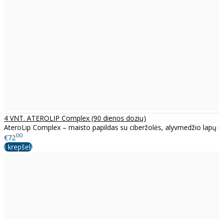
4 VNT. ATEROLIP Complex (90 dienos dozių)
AteroLip Complex – maisto papildas su ciberžolės, alyvmedžio lapų i
00
€72
Į krepšelį