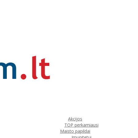
Akcijos
TOP perkamiausi
Maisto papildai
Imunitetui