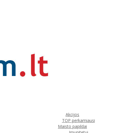
Akcijos
TOP perkamiausi
Maisto papildai
Imunitetui