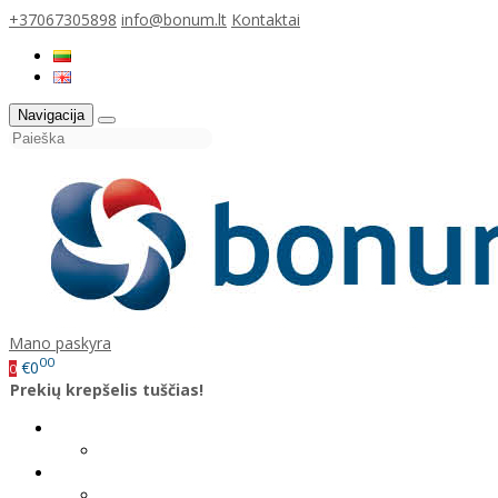
+37067305898
info@bonum.lt
Kontaktai
Navigacija
Mano paskyra
00
€0
0
Prekių krepšelis tuščias!