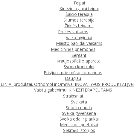
Teipai
Kineziologiniai teipai
Šalčio terapija
Šilumos terapija
Žirklės teipams
Prekės vaikams
Vaikų higienai
Maisto papildai vaikams
Medicininės priemonės
Sergant
Kraujospūdžio aparatai
Svorio kontrolei
Prisijunk prie mūsų komandos
Daugiau
IAI produktai. Orthomol ir Omnival
INOVATYVŪS PRODUKTAI
Įve
Vaistų gabenimui
KINEZITERAPEUTAMS
Straipsniai
Sveikata
Sporto nauda
Sveika gyvensena
Sveika oda ir plaukai
Medicinos prietaisai
Sėkmės istorijos