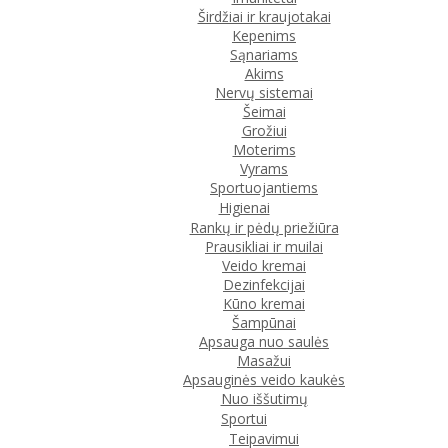
Širdžiai ir kraujotakai
Kepenims
Sąnariams
Akims
Nervų sistemai
Šeimai
Grožiui
Moterims
Vyrams
Sportuojantiems
Higienai
Rankų ir pėdų priežiūra
Prausikliai ir muilai
Veido kremai
Dezinfekcijai
Kūno kremai
Šampūnai
Apsauga nuo saulės
Masažui
Apsauginės veido kaukės
Nuo iššutimų
Sportui
Teipavimui