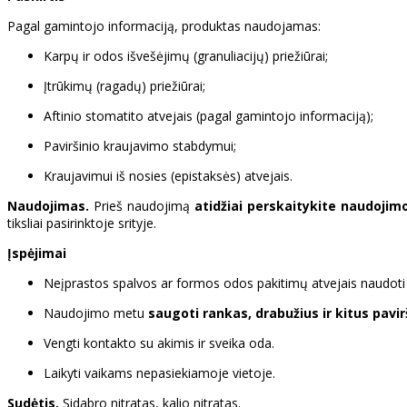
Pagal gamintojo informaciją, produktas naudojamas:
Karpų ir odos išvešėjimų (granuliacijų) priežiūrai;
Įtrūkimų (ragadų) priežiūrai;
Aftinio stomatito atvejais (pagal gamintojo informaciją);
Paviršinio kraujavimo stabdymui;
Kraujavimui iš nosies (epistaksės) atvejais.
Naudojimas.
Prieš naudojimą
atidžiai perskaitykite naudojimo
tiksliai pasirinktoje srityje.
Įspėjimai
Neįprastos spalvos ar formos odos pakitimų atvejais naudot
Naudojimo metu
saugoti rankas, drabužius ir kitus pavir
Vengti kontakto su akimis ir sveika oda.
Laikyti vaikams nepasiekiamoje vietoje.
Sudėtis.
Sidabro nitratas, kalio nitratas.