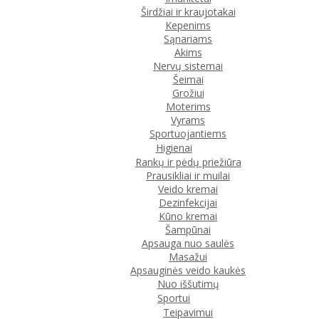
Širdžiai ir kraujotakai
Kepenims
Sąnariams
Akims
Nervų sistemai
Šeimai
Grožiui
Moterims
Vyrams
Sportuojantiems
Higienai
Rankų ir pėdų priežiūra
Prausikliai ir muilai
Veido kremai
Dezinfekcijai
Kūno kremai
Šampūnai
Apsauga nuo saulės
Masažui
Apsauginės veido kaukės
Nuo iššutimų
Sportui
Teipavimui