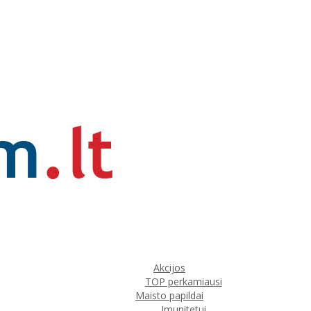
Akcijos
TOP perkamiausi
Maisto papildai
Imunitetui