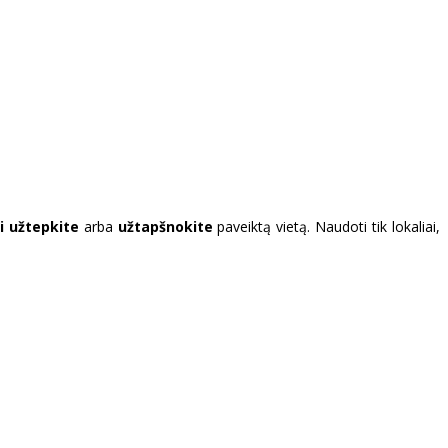
i užtepkite
arba
užtapšnokite
paveiktą vietą. Naudoti tik lokaliai,