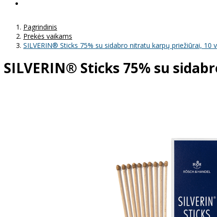
Pagrindinis
Prekės vaikams
SILVERIN® Sticks 75% su sidabro nitratu karpų priežiūrai, 10 v
SILVERIN® Sticks 75% su sidabro