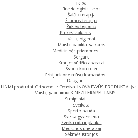
Teipai
Kineziologiniai teipai
Šalčio terapija
Šilumos terapija
Žirklės teipams
Prekės vaikams
Vaikų higienai
Maisto papildai vaikams
Medicininės priemonės
Sergant
Kraujospūdžio aparatai
Svorio kontrolei
Prisijunk prie mūsų komandos
Daugiau
IAI produktai. Orthomol ir Omnival
INOVATYVŪS PRODUKTAI
Įve
Vaistų gabenimui
KINEZITERAPEUTAMS
Straipsniai
Sveikata
Sporto nauda
Sveika gyvensena
Sveika oda ir plaukai
Medicinos prietaisai
Sėkmės istorijos