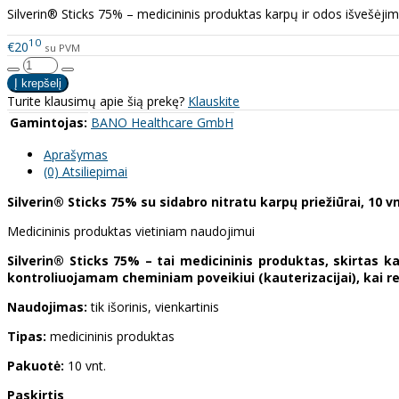
Silverin® Sticks 75% – medicininis produktas karpų ir odos išvešėjim
10
€20
su PVM
Turite klausimų apie šią prekę?
Klauskite
Gamintojas:
BANO Healthcare GmbH
Aprašymas
(0) Atsiliepimai
Silverin® Sticks 75% su sidabro nitratu karpų priežiūrai, 10 v
Medicininis produktas vietiniam naudojimui
Silverin® Sticks 75% – tai medicininis produktas, skirtas ka
kontroliuojamam cheminiam poveikiui (kauterizacijai), kai re
Naudojimas:
tik išorinis, vienkartinis
Tipas:
medicininis produktas
Pakuotė:
10 vnt.
Paskirtis