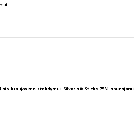
imui.
viršinio kraujavimo stabdymui. Silverin® Sticks 75% naudojami