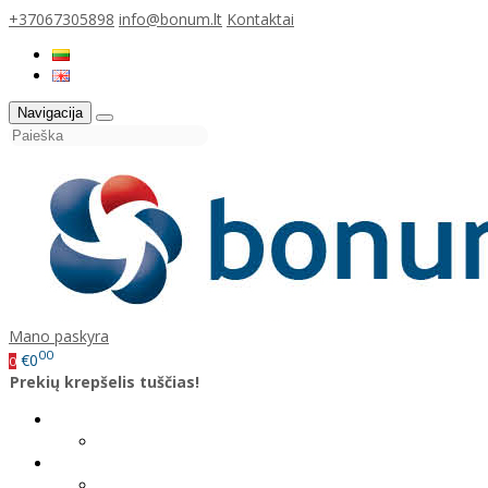
+37067305898
info@bonum.lt
Kontaktai
Navigacija
Mano paskyra
00
€0
0
Prekių krepšelis tuščias!