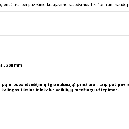
ų priežiūrai bei paviršinio kraujavimo stabdymui. Tik išoriniam naudoj
nt., 200 mm
rpų ir odos išvešėjimų (granuliacijų) priežiūrai, taip pat pa
ikalingas tikslus ir lokalus veikliųjų medžiagų užtepimas.