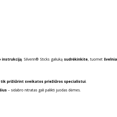
 instrukciją
. Silverin® Sticks galiuką
sudrėkinkite
, tuomet
švelnia
i
tik prižiūrint sveikatos priežiūros specialistui
.
šius
– sidabro nitratas gali palikti juodas dėmes.