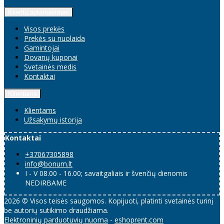
Klientų aptarnavimas
Visos prekės
Prekės su nuolaida
Gamintojai
Dovanų kuponai
Svetainės medis
Kontaktai
Klientams
Klientams
Užsakymų istorija
Kontaktai
+37067305898
info@bonum.lt
I - V 08.00 - 16.00; savaitgaliais ir švenčių dienomis
NEDIRBAME
2026 © Visos teisės saugomos. Kopijuoti, platinti svetainės turinį
be autorių sutikimo draudžiama.
Elektroninių parduotuvių nuoma
-
eshoprent.com