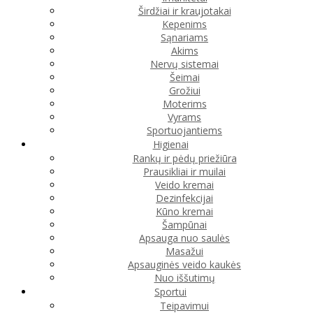
Širdžiai ir kraujotakai
Kepenims
Sąnariams
Akims
Nervų sistemai
Šeimai
Grožiui
Moterims
Vyrams
Sportuojantiems
Higienai
Rankų ir pėdų priežiūra
Prausikliai ir muilai
Veido kremai
Dezinfekcijai
Kūno kremai
Šampūnai
Apsauga nuo saulės
Masažui
Apsauginės veido kaukės
Nuo iššutimų
Sportui
Teipavimui