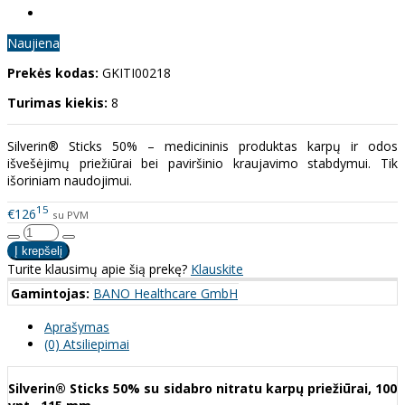
Naujiena
Prekės kodas:
GKITI00218
Turimas kiekis:
8
Silverin® Sticks 50% – medicininis produktas karpų ir odos
išvešėjimų priežiūrai bei paviršinio kraujavimo stabdymui. Tik
išoriniam naudojimui.
15
€126
su PVM
Turite klausimų apie šią prekę?
Klauskite
Gamintojas:
BANO Healthcare GmbH
Aprašymas
(0) Atsiliepimai
Silverin® Sticks 50% su sidabro nitratu karpų priežiūrai, 100