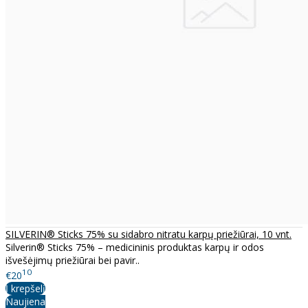
SILVERIN® Sticks 75% su sidabro nitratu karpų priežiūrai, 10 vnt.
Silverin® Sticks 75% – medicininis produktas karpų ir odos
išvešėjimų priežiūrai bei pavir..
10
€20
Į krepšelį
Naujiena