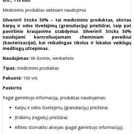
vnt., 115 mm
Medicininis produktas vietiniam naudojimui
Silverin® Sticks 50% – tai medicininis produktas, skirtas
karpų ir odos išvešėjimų (granuliacijų) priežiūrai, taip pat
paviršinio kraujavimo stabdymui. Silverin® Sticks 50%
naudojami kontroliuojamam cheminiam poveikiui
(kauterizacijai), kai reikalingas tikslus ir lokalus veikliųjų
medžiagų užtepimas.
Naudojimas:
tik išorinis, vienkartinis
Tipas:
medicininis produktas
Pakuotė:
100 vnt.
Paskirtis
Pagal gamintojo informaciją, produktas naudojamas:
Karpų ir odos išvešėjimų (granuliacijų) priežiūrai;
Įtrūkimų (ragadų) priežiūrai;
Aftinio stomatito atvejais (pagal gamintojo informaciją);