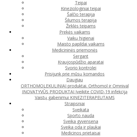
Teipai
Kineziologiniai teipai
Šalčio terapija
Šilumos terapija
Žirklės teipams
Prekės vaikams
Vaikų higienai
Maisto papildai vaikams
Medicininės priemonės
Sergant
Kraujospūdžio aparatai
Svorio kontrolei
Prisijunk prie mūsų komandos
Daugiau
ORTHOMOLEKULINIAI produktai. Orthomol ir Omnival
INOVATYVŪS PRODUKTAI
Įveikite COVID-19 infekciją
Vaistų gabenimui
KINEZITERAPEUTAMS
Straipsniai
Sveikata
Sporto nauda
Sveika gyvensena
Sveika oda ir plaukai
Medicinos prietaisai