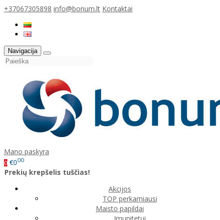
+37067305898
info@bonum.lt
Kontaktai
Navigacija
Mano paskyra
00
€0
0
Prekių krepšelis tuščias!
Akcijos
TOP perkamiausi
Maisto papildai
Imunitetui