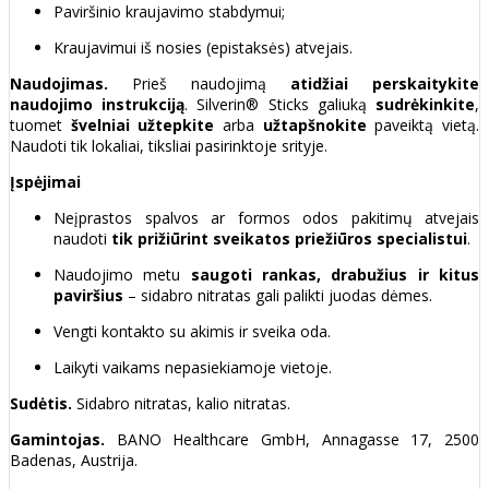
Paviršinio kraujavimo stabdymui;
Kraujavimui iš nosies (epistaksės) atvejais.
Naudojimas.
Prieš naudojimą
atidžiai perskaitykite
naudojimo instrukciją
. Silverin® Sticks galiuką
sudrėkinkite
,
tuomet
švelniai užtepkite
arba
užtapšnokite
paveiktą vietą.
Naudoti tik lokaliai, tiksliai pasirinktoje srityje.
Įspėjimai
Neįprastos spalvos ar formos odos pakitimų atvejais
naudoti
tik prižiūrint sveikatos priežiūros specialistui
.
Naudojimo metu
saugoti rankas, drabužius ir kitus
paviršius
– sidabro nitratas gali palikti juodas dėmes.
Vengti kontakto su akimis ir sveika oda.
Laikyti vaikams nepasiekiamoje vietoje.
Sudėtis.
Sidabro nitratas, kalio nitratas.
Gamintojas.
BANO Healthcare GmbH, Annagasse 17, 2500
Badenas, Austrija.