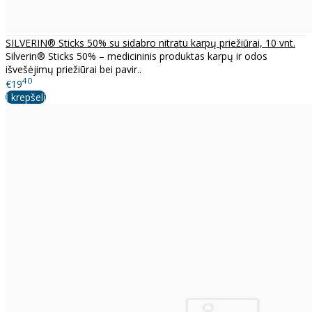
SILVERIN® Sticks 50% su sidabro nitratu karpų priežiūrai, 10 vnt.
Silverin® Sticks 50% – medicininis produktas karpų ir odos
išvešėjimų priežiūrai bei pavir..
40
€19
Į krepšelį