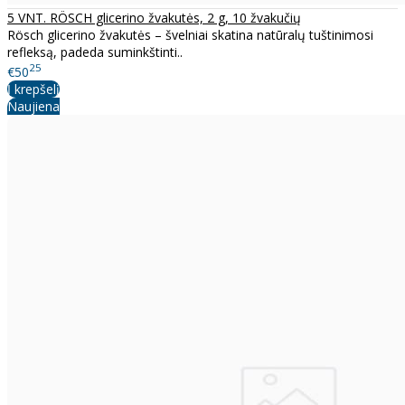
5 VNT. RÖSCH glicerino žvakutės, 2 g, 10 žvakučių
Rösch glicerino žvakutės – švelniai skatina natūralų tuštinimosi
refleksą, padeda suminkštinti..
25
€50
Į krepšelį
Naujiena