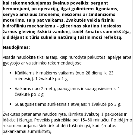
kai rekomenduojamas švelnus poveikis: sergant
hemorojumi, po operacijų, ilgai gulintiems ligoniams,
senyvo amžiaus žmonėms, nėščioms ar žindančioms
moterims, taip pat vaikams. Žvakutės veikia fiziniu
hidrofiliniu mechanizmu – glicerinas skatina tiesiosios
žarnos gleivinę išskirti vandenį, todėl išmatos suminkštėja,
o didėjantis tūris sukelia natūralų tuštinimosi refleksą.
Naudojimas:
Visada naudokite tiksliai taip, kaip nurodyta pakuotės lapelyje arba
gydytojo ar vaistininko rekomendacijose.
Kūdikiams ir mažiems vaikams (nuo 28 dienų iki 23
mėnesių): 1 žvakutė po 1 g.
Vaikams nuo 2 metų, paaugliams ir suaugusiesiems: 1
žvakutė po 2 g.
Suaugusiesiems sunkesniais atvejais: 1 žvakutė po 3 g.
Žvakutes patariama naudoti ryte. Išimkite žvakutę iš pakuotės ir
įdėkite į išangę. Poveikis pasireiškia per 15–60 minučių. Po įdėjimo
rekomenduojama šiek tiek atidėti tuštinimąsi, kad išmatos
pakankamai suminkštėtų.