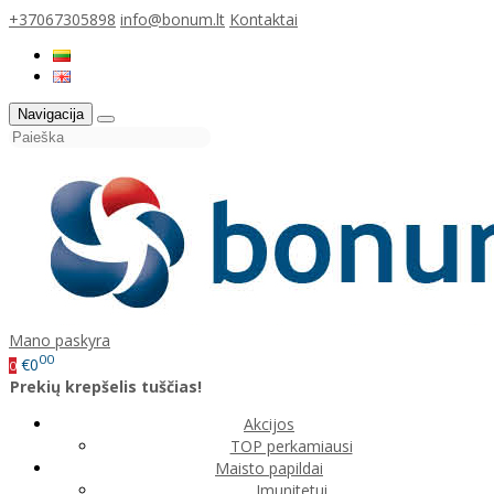
+37067305898
info@bonum.lt
Kontaktai
Navigacija
Mano paskyra
00
€0
0
Prekių krepšelis tuščias!
Akcijos
TOP perkamiausi
Maisto papildai
Imunitetui