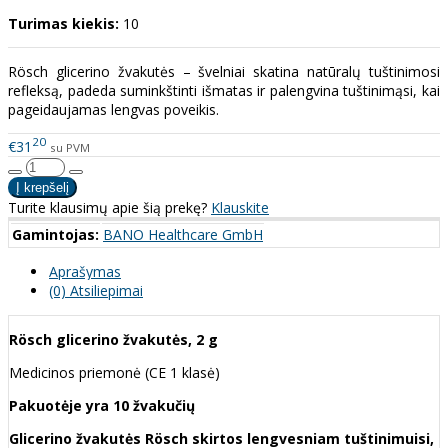
Turimas kiekis:
10
Rösch glicerino žvakutės – švelniai skatina natūralų tuštinimosi
refleksą, padeda suminkštinti išmatas ir palengvina tuštinimąsi, kai
pageidaujamas lengvas poveikis.
20
€31
su PVM
Turite klausimų apie šią prekę?
Klauskite
Gamintojas:
BANO Healthcare GmbH
Aprašymas
(0) Atsiliepimai
Rösch glicerino žvakutės, 2 g
Medicinos priemonė (CE 1 klasė)
Pakuotėje yra 10 žvakučių
Glicerino žvakutės Rösch skirtos lengvesniam tuštinimuisi,