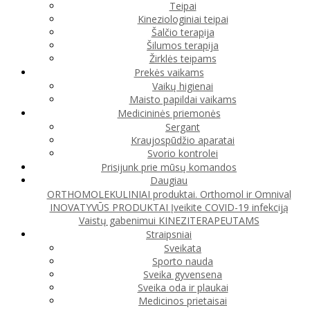
Teipai
Kineziologiniai teipai
Šalčio terapija
Šilumos terapija
Žirklės teipams
Prekės vaikams
Vaikų higienai
Maisto papildai vaikams
Medicininės priemonės
Sergant
Kraujospūdžio aparatai
Svorio kontrolei
Prisijunk prie mūsų komandos
Daugiau
ORTHOMOLEKULINIAI produktai. Orthomol ir Omnival
INOVATYVŪS PRODUKTAI
Įveikite COVID-19 infekciją
Vaistų gabenimui
KINEZITERAPEUTAMS
Straipsniai
Sveikata
Sporto nauda
Sveika gyvensena
Sveika oda ir plaukai
Medicinos prietaisai