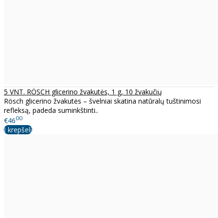
5 VNT. RÖSCH glicerino žvakutės, 1 g, 10 žvakučių
Rösch glicerino žvakutės – švelniai skatina natūralų tuštinimosi
refleksą, padeda suminkštinti..
00
€46
Į krepšelį