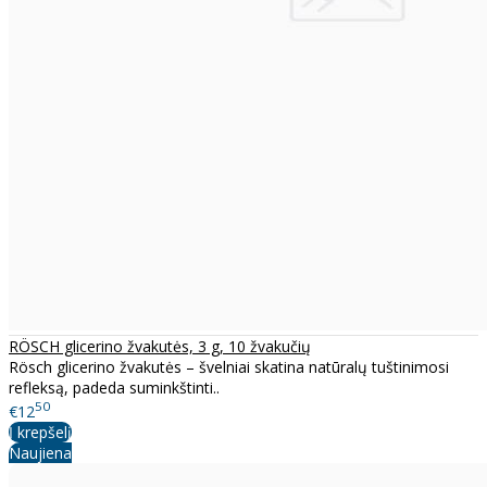
RÖSCH glicerino žvakutės, 3 g, 10 žvakučių
Rösch glicerino žvakutės – švelniai skatina natūralų tuštinimosi
refleksą, padeda suminkštinti..
50
€12
Į krepšelį
Naujiena