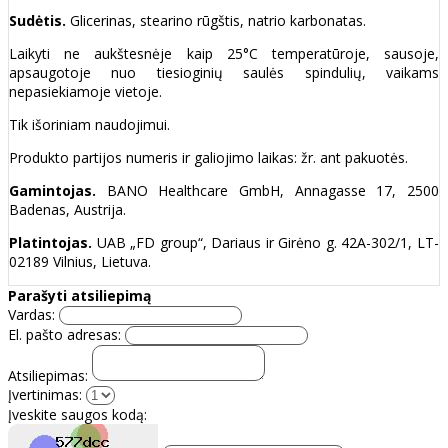
Sudėtis.
Glicerinas, stearino rūgštis, natrio karbonatas.
Laikyti ne aukštesnėje kaip 25°C temperatūroje, sausoje,
apsaugotoje nuo tiesioginių saulės spindulių, vaikams
nepasiekiamoje vietoje.
Tik išoriniam naudojimui.
Produkto partijos numeris ir galiojimo laikas: žr. ant pakuotės.
Gamintojas.
BANO Healthcare GmbH, Annagasse 17, 2500
Badenas, Austrija.
Platintojas.
UAB „FD group“, Dariaus ir Girėno g. 42A-302/1, LT-
02189 Vilnius, Lietuva.
Parašyti atsiliepimą
Vardas:
El. pašto adresas:
Atsiliepimas:
Įvertinimas:
Įveskite saugos kodą: