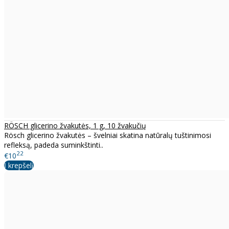
RÖSCH glicerino žvakutės, 1 g, 10 žvakučių
Rösch glicerino žvakutės – švelniai skatina natūralų tuštinimosi
refleksą, padeda suminkštinti..
22
€10
Į krepšelį