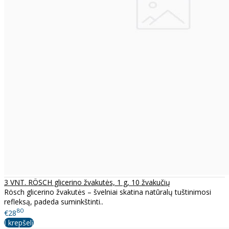
3 VNT. RÖSCH glicerino žvakutės, 1 g, 10 žvakučių
Rösch glicerino žvakutės – švelniai skatina natūralų tuštinimosi
refleksą, padeda suminkštinti..
80
€28
Į krepšelį