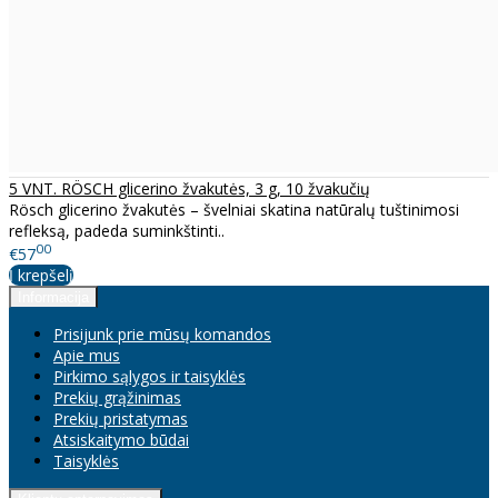
5 VNT. RÖSCH glicerino žvakutės, 3 g, 10 žvakučių
Rösch glicerino žvakutės – švelniai skatina natūralų tuštinimosi
refleksą, padeda suminkštinti..
00
€57
Į krepšelį
Informacija
Prisijunk prie mūsų komandos
Apie mus
Pirkimo sąlygos ir taisyklės
Prekių grąžinimas
Prekių pristatymas
Atsiskaitymo būdai
Taisyklės