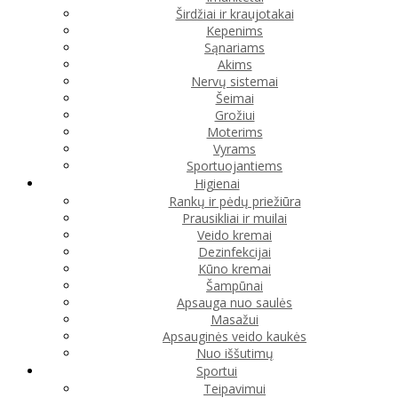
Širdžiai ir kraujotakai
Kepenims
Sąnariams
Akims
Nervų sistemai
Šeimai
Grožiui
Moterims
Vyrams
Sportuojantiems
Higienai
Rankų ir pėdų priežiūra
Prausikliai ir muilai
Veido kremai
Dezinfekcijai
Kūno kremai
Šampūnai
Apsauga nuo saulės
Masažui
Apsauginės veido kaukės
Nuo iššutimų
Sportui
Teipavimui