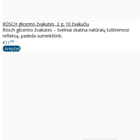
RÖSCH glicerino žvakutės, 2 g, 10 žvakučių
Rösch glicerino žvakutės – švelniai skatina natūralų tuštinimosi
refleksą, padeda suminkštinti..
05
€11
Į krepšelį