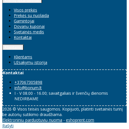
Klientų aptarnavimas
Visos prekės
Prekės su nuolaida
Gamintojai
Dovanų kuponai
Svetainės medis
Kontaktai
Klientams
Klientams
Užsakymų istorija
Kontaktai
+37067305898
info@bonum.lt
I - V 08.00 - 16.00; savaitgaliais ir švenčių dienomis
NEDIRBAME
2026 © Visos teisės saugomos. Kopijuoti, platinti svetainės turinį
be autorių sutikimo draudžiama.
Elektroninių parduotuvių nuoma
-
eshoprent.com
Rašyti