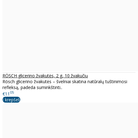
RÖSCH glicerino žvakutės, 2 g, 10 žvakučių
Rösch glicerino žvakutės – švelniai skatina natūralų tuštinimosi
refleksą, padeda suminkštinti..
05
€11
Į krepšelį