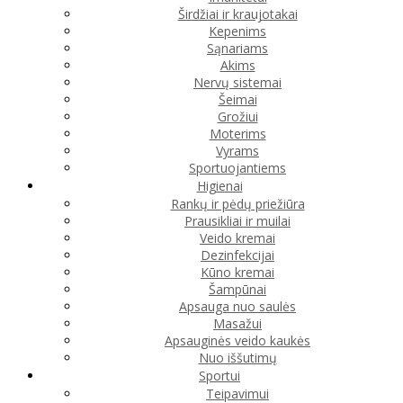
Širdžiai ir kraujotakai
Kepenims
Sąnariams
Akims
Nervų sistemai
Šeimai
Grožiui
Moterims
Vyrams
Sportuojantiems
Higienai
Rankų ir pėdų priežiūra
Prausikliai ir muilai
Veido kremai
Dezinfekcijai
Kūno kremai
Šampūnai
Apsauga nuo saulės
Masažui
Apsauginės veido kaukės
Nuo iššutimų
Sportui
Teipavimui