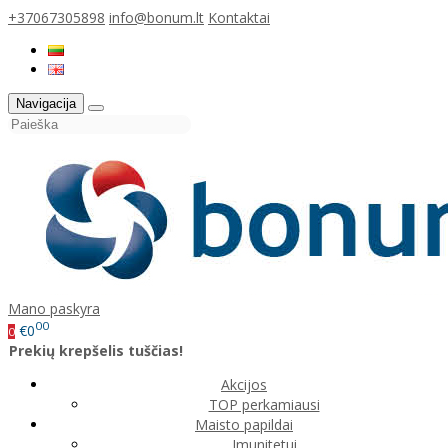
+37067305898
info@bonum.lt
Kontaktai
Navigacija
Mano paskyra
00
€0
0
Prekių krepšelis tuščias!
Akcijos
TOP perkamiausi
Maisto papildai
Imunitetui