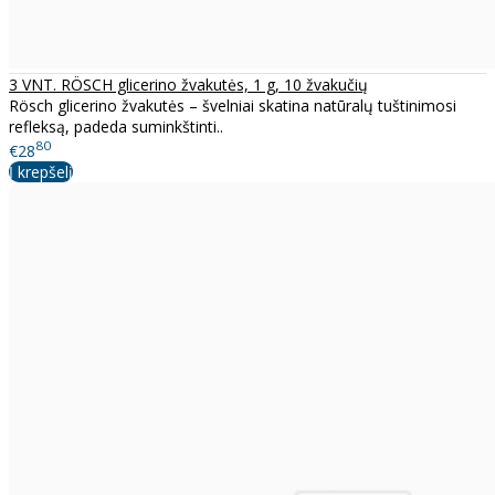
3 VNT. RÖSCH glicerino žvakutės, 1 g, 10 žvakučių
Rösch glicerino žvakutės – švelniai skatina natūralų tuštinimosi
refleksą, padeda suminkštinti..
80
€28
Į krepšelį