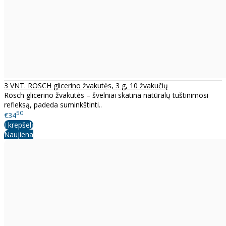
3 VNT. RÖSCH glicerino žvakutės, 3 g, 10 žvakučių
Rösch glicerino žvakutės – švelniai skatina natūralų tuštinimosi
refleksą, padeda suminkštinti..
50
€34
Į krepšelį
Naujiena