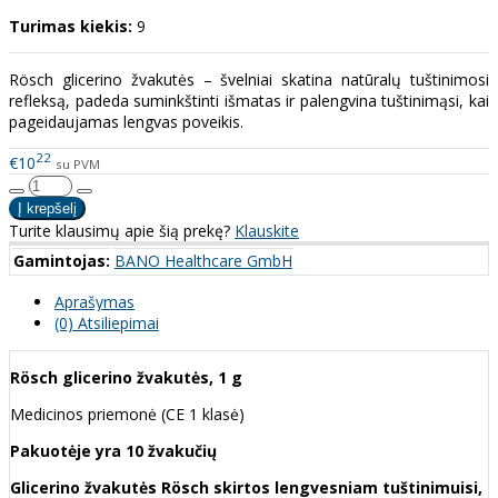
Turimas kiekis:
9
Rösch glicerino žvakutės – švelniai skatina natūralų tuštinimosi
refleksą, padeda suminkštinti išmatas ir palengvina tuštinimąsi, kai
pageidaujamas lengvas poveikis.
22
€10
su PVM
Turite klausimų apie šią prekę?
Klauskite
Gamintojas:
BANO Healthcare GmbH
Aprašymas
(0) Atsiliepimai
Rösch glicerino žvakutės, 1 g
Medicinos priemonė (CE 1 klasė)
Pakuotėje yra 10 žvakučių
Glicerino žvakutės Rösch skirtos lengvesniam tuštinimuisi,