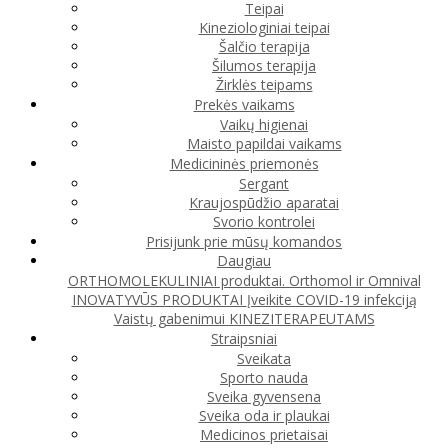
Teipai
Kineziologiniai teipai
Šalčio terapija
Šilumos terapija
Žirklės teipams
Prekės vaikams
Vaikų higienai
Maisto papildai vaikams
Medicininės priemonės
Sergant
Kraujospūdžio aparatai
Svorio kontrolei
Prisijunk prie mūsų komandos
Daugiau
ORTHOMOLEKULINIAI produktai. Orthomol ir Omnival
INOVATYVŪS PRODUKTAI
Įveikite COVID-19 infekciją
Vaistų gabenimui
KINEZITERAPEUTAMS
Straipsniai
Sveikata
Sporto nauda
Sveika gyvensena
Sveika oda ir plaukai
Medicinos prietaisai