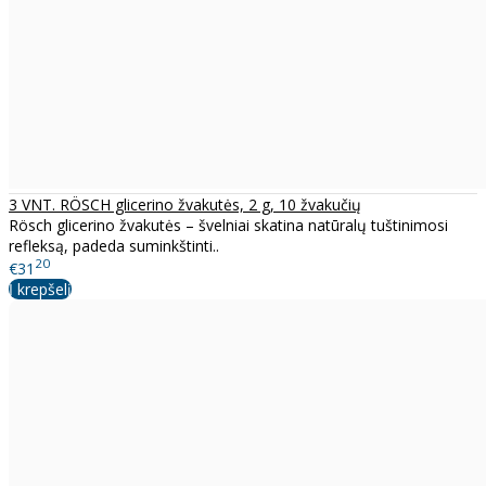
3 VNT. RÖSCH glicerino žvakutės, 2 g, 10 žvakučių
Rösch glicerino žvakutės – švelniai skatina natūralų tuštinimosi
refleksą, padeda suminkštinti..
20
€31
Į krepšelį