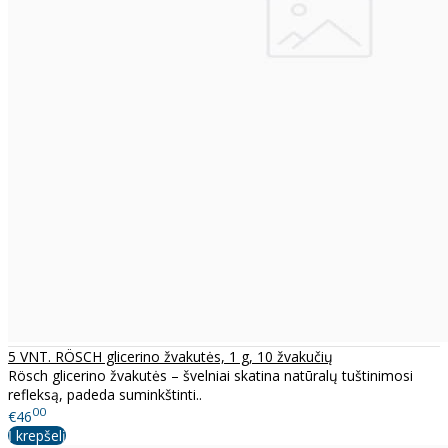
5 VNT. RÖSCH glicerino žvakutės, 1 g, 10 žvakučių
Rösch glicerino žvakutės – švelniai skatina natūralų tuštinimosi
refleksą, padeda suminkštinti..
00
€46
Į krepšelį