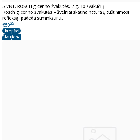
5 VNT. RÖSCH glicerino žvakutės, 2 g, 10 žvakučių
Rösch glicerino žvakutės – švelniai skatina natūralų tuštinimosi
refleksą, padeda suminkštinti..
25
€50
Į krepšelį
Naujiena