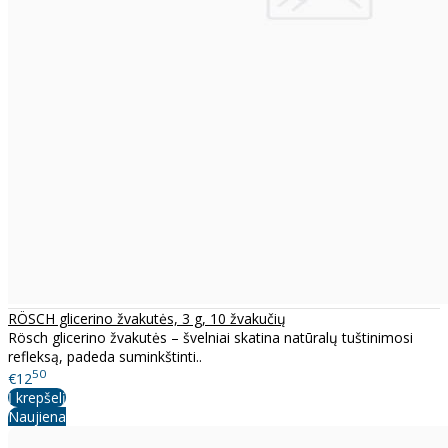
RÖSCH glicerino žvakutės, 3 g, 10 žvakučių
Rösch glicerino žvakutės – švelniai skatina natūralų tuštinimosi
refleksą, padeda suminkštinti..
50
€12
Į krepšelį
Naujiena