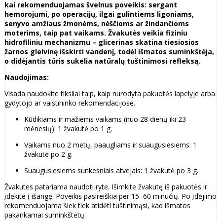
kai rekomenduojamas švelnus poveikis: sergant
hemorojumi, po operacijų, ilgai gulintiems ligoniams,
senyvo amžiaus žmonėms, nėščioms ar žindančioms
moterims, taip pat vaikams. Žvakutės veikia fiziniu
hidrofiliniu mechanizmu – glicerinas skatina tiesiosios
žarnos gleivinę išskirti vandenį, todėl išmatos suminkštėja,
o didėjantis tūris sukelia natūralų tuštinimosi refleksą.
Naudojimas:
Visada naudokite tiksliai taip, kaip nurodyta pakuotės lapelyje arba
gydytojo ar vaistininko rekomendacijose.
Kūdikiams ir mažiems vaikams (nuo 28 dienų iki 23
mėnesių): 1 žvakutė po 1 g.
Vaikams nuo 2 metų, paaugliams ir suaugusiesiems: 1
žvakutė po 2 g.
Suaugusiesiems sunkesniais atvejais: 1 žvakutė po 3 g.
Žvakutes patariama naudoti ryte. Išimkite žvakutę iš pakuotės ir
įdėkite į išangę. Poveikis pasireiškia per 15–60 minučių. Po įdėjimo
rekomenduojama šiek tiek atidėti tuštinimąsi, kad išmatos
pakankamai suminkštėtų.