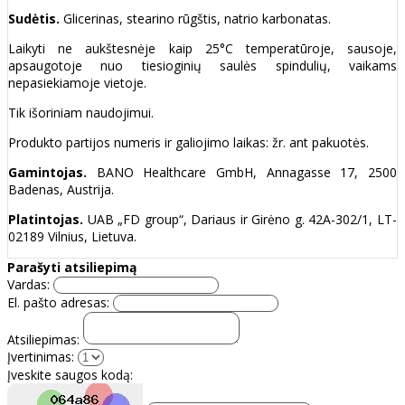
Sudėtis.
Glicerinas, stearino rūgštis, natrio karbonatas.
Laikyti ne aukštesnėje kaip 25°C temperatūroje, sausoje,
apsaugotoje nuo tiesioginių saulės spindulių, vaikams
nepasiekiamoje vietoje.
Tik išoriniam naudojimui.
Produkto partijos numeris ir galiojimo laikas: žr. ant pakuotės.
Gamintojas.
BANO Healthcare GmbH, Annagasse 17, 2500
Badenas, Austrija.
Platintojas.
UAB „FD group“, Dariaus ir Girėno g. 42A-302/1, LT-
02189 Vilnius, Lietuva.
Parašyti atsiliepimą
Vardas:
El. pašto adresas:
Atsiliepimas:
Įvertinimas:
Įveskite saugos kodą: