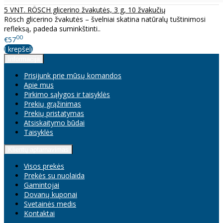
5 VNT. RÖSCH glicerino žvakutės, 3 g, 10 žvakučių
Rösch glicerino žvakutės – švelniai skatina natūralų tuštinimosi
refleksą, padeda suminkštinti..
00
€57
Į krepšelį
Informacija
Prisijunk prie mūsų komandos
Apie mus
Pirkimo sąlygos ir taisyklės
Prekių grąžinimas
Prekių pristatymas
Atsiskaitymo būdai
Taisyklės
Klientų aptarnavimas
Visos prekės
Prekės su nuolaida
Gamintojai
Dovanų kuponai
Svetainės medis
Kontaktai