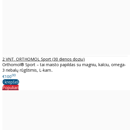
2 VNT. ORTHOMOL Sport (30 dienos dozių)
Orthomol® Sport – tai maisto papildas su magniu, kalciu, omega-
3 riebalų rūgštimis, L-karn..
00
€100
Į krepšelį
Populiari