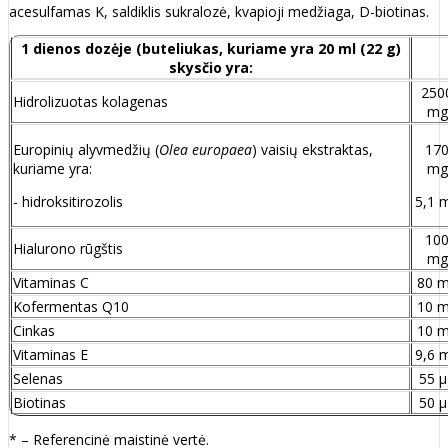
acesulfamas K, saldiklis sukralozė, kvapioji medžiaga, D-biotinas.
1 dienos dozėje (buteliukas, kuriame yra 20 ml (22 g)
skysčio yra:
250
Hidrolizuotas kolagenas
mg
Europinių alyvmedžių (
Olea europaea
) vaisių ekstraktas,
17
kuriame yra:
mg
- hidroksitirozolis
5,1 
10
Hialurono rūgštis
mg
Vitaminas C
80 
Kofermentas Q10
10 
Cinkas
10 
Vitaminas E
9,6 
Selenas
55 µ
Biotinas
50 µ
* – Referencinė maistinė vertė.