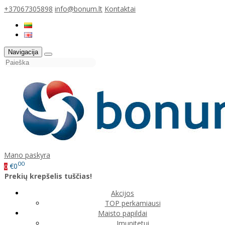
+37067305898
info@bonum.lt
Kontaktai
Navigacija
Mano paskyra
00
€0
0
Prekių krepšelis tuščias!
Akcijos
TOP perkamiausi
Maisto papildai
Imunitetui