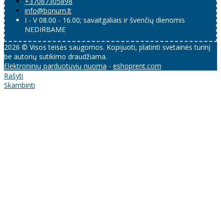
+37067305898
info@bonum.lt
I - V 08.00 - 16.00; savaitgaliais ir švenčių dienomis
NEDIRBAME
2026 © Visos teisės saugomos. Kopijuoti, platinti svetainės turinį
be autorių sutikimo draudžiama.
Elektroninių parduotuvių nuoma
-
eshoprent.com
Rašyti
Skambinti