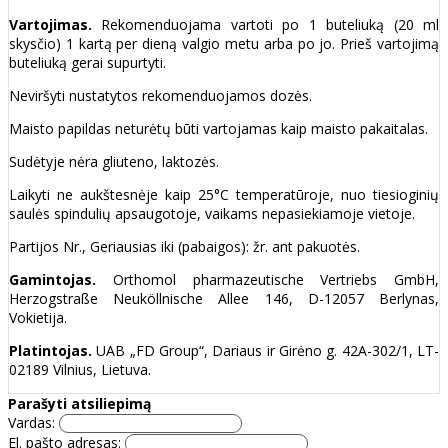
Vartojimas.
Rekomenduojama vartoti po 1 buteliuką (20 ml
skysčio) 1 kartą per dieną valgio metu arba po jo. Prieš vartojimą
buteliuką gerai supurtyti.
Neviršyti nustatytos rekomenduojamos dozės.
Maisto papildas neturėtų būti vartojamas kaip maisto pakaitalas.
Sudėtyje nėra gliuteno, laktozės.
Laikyti ne aukštesnėje kaip 25°C temperatūroje, nuo tiesioginių
saulės spindulių apsaugotoje, vaikams nepasiekiamoje vietoje.
Partijos Nr., Geriausias iki (pabaigos): žr. ant pakuotės.
Gamintojas.
Orthomol pharmazeutische Vertriebs GmbH,
Herzogstraße Neuköllnische Allee 146, D-12057 Berlynas,
Vokietija.
Platintojas.
UAB „FD Group“, Dariaus ir Girėno g. 42A-302/1, LT-
02189 Vilnius, Lietuva.
Parašyti atsiliepimą
Vardas:
El. pašto adresas: