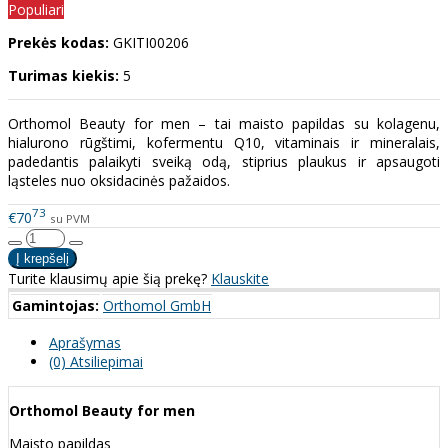
Populiari
Prekės kodas:
GKITI00206
Turimas kiekis:
5
Orthomol Beauty for men – tai maisto papildas su kolagenu,
hialurono rūgštimi, kofermentu Q10, vitaminais ir mineralais,
padedantis palaikyti sveiką odą, stiprius plaukus ir apsaugoti
ląsteles nuo oksidacinės pažaidos.
73
€70
su PVM
Turite klausimų apie šią prekę?
Klauskite
Gamintojas:
Orthomol GmbH
Aprašymas
(0) Atsiliepimai
Orthomol Beauty for men
Maisto papildas