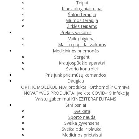
Teipai
Kineziologiniai teipai
Šalčio terapija
Šilumos terapija
Žirklės teipams
Prekės vaikams
Vaikų higienai
Maisto papildai vaikams
Medicininės priemonės
Sergant
Kraujospūdžio aparatai
Svorio kontrolei
Prisijunk prie mūsų komandos
Daugiau
ORTHOMOLEKULINIAI produktai. Orthomol ir Omnival
INOVATYVŪS PRODUKTAI
Įveikite COVID-19 infekciją
Vaistų gabenimui
KINEZITERAPEUTAMS
Straipsniai
Sveikata
Sporto nauda
Sveika gyvensena
Sveika oda ir plaukai
Medicinos prietaisai