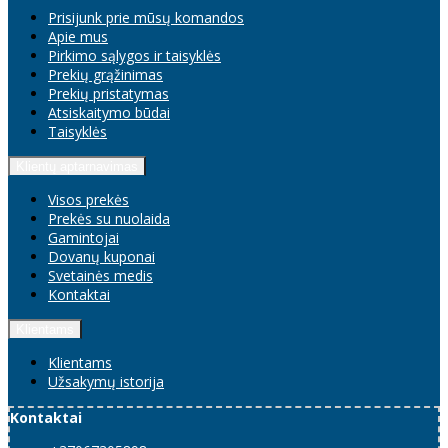
Prisijunk prie mūsų komandos
Apie mus
Pirkimo sąlygos ir taisyklės
Prekių grąžinimas
Prekių pristatymas
Atsiskaitymo būdai
Taisyklės
Klientų aptarnavimas
Visos prekės
Prekės su nuolaida
Gamintojai
Dovanų kuponai
Svetainės medis
Kontaktai
Klientams
Klientams
Užsakymų istorija
Kontaktai