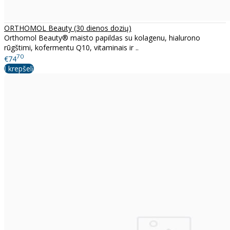
ORTHOMOL Beauty (30 dienos dozių)
Orthomol Beauty® maisto papildas su kolagenu, hialurono
rūgštimi, kofermentu Q10, vitaminais ir ..
70
€74
Į krepšelį