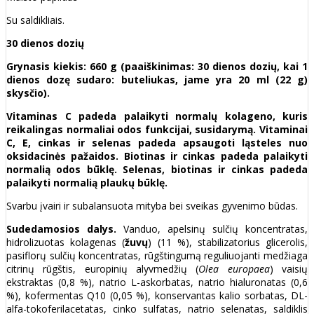
Su saldikliais.
30 dienos dozių
Grynasis kiekis: 660 g (paaiškinimas: 30 dienos dozių, kai 1
dienos dozę sudaro: buteliukas, jame yra 20 ml (22 g)
skysčio).
Vitaminas C padeda palaikyti normalų kolageno, kuris
reikalingas normaliai odos funkcijai, susidarymą. Vitaminai
C, E, cinkas ir selenas padeda apsaugoti ląsteles nuo
oksidacinės pažaidos. Biotinas ir cinkas padeda palaikyti
normalią odos būklę. Selenas, biotinas ir cinkas padeda
palaikyti normalią plaukų būklę.
Svarbu įvairi ir subalansuota mityba bei sveikas gyvenimo būdas.
Sudedamosios dalys.
Vanduo, apelsinų sulčių koncentratas,
hidrolizuotas kolagenas (
žuvų
) (11 %), stabilizatorius glicerolis,
pasiflorų sulčių koncentratas, rūgštingumą reguliuojanti medžiaga
citrinų rūgštis, europinių alyvmedžių (
Olea europaea
) vaisių
ekstraktas (0,8 %), natrio L-askorbatas, natrio hialuronatas (0,6
%), kofermentas Q10 (0,05 %), konservantas kalio sorbatas, DL-
alfa-tokoferilacetatas, cinko sulfatas, natrio selenatas, saldiklis