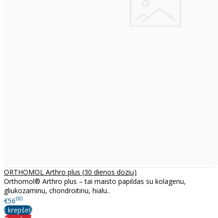
ORTHOMOL Arthro plus (30 dienos dozių)
Orthomol® Arthro plus – tai maisto papildas su kolagenu,
gliukozaminu, chondroitinu, hialu..
00
€56
Į krepšelį