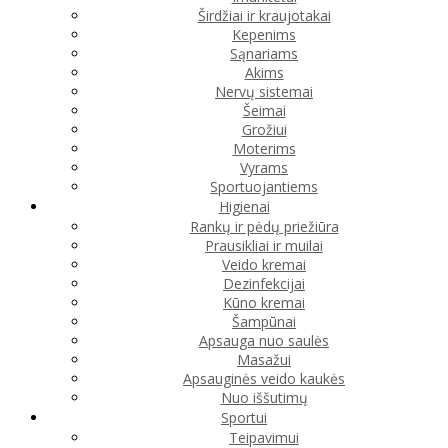
Širdžiai ir kraujotakai
Kepenims
Sąnariams
Akims
Nervų sistemai
Šeimai
Grožiui
Moterims
Vyrams
Sportuojantiems
Higienai
Rankų ir pėdų priežiūra
Prausikliai ir muilai
Veido kremai
Dezinfekcijai
Kūno kremai
Šampūnai
Apsauga nuo saulės
Masažui
Apsauginės veido kaukės
Nuo iššutimų
Sportui
Teipavimui