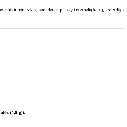
inais ir mineralais, padedantis palaikyti normalią kaulų, kremzlių ir
lės (1,5 g)).