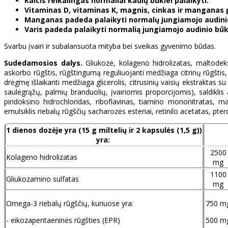
Kalcis reikalingas normaliai kaulų būklei palaikyti.
Vitaminas D, vitaminas K, magnis, cinkas ir manganas 
Manganas padeda palaikyti normalų jungiamojo audini
Varis padeda palaikyti normalią jungiamojo audinio būk
Svarbu įvairi ir subalansuota mityba bei sveikas gyvenimo būdas.
Sudedamosios dalys.
Gliukozė, kolageno hidrolizatas, maltodeks
askorbo rūgštis, rūgštingumą reguliuojanti medžiaga citrinų rūgštis,
drėgmę išlaikanti medžiaga glicerolis, citrusinių vaisių ekstraktas su 
saulėgrąžų, palmių branduolių, įvairiomis proporcijomis), saldikli
piridoksino hidrochloridas, riboflavinas, tiamino mononitratas, m
emulsiklis riebalų rūgščių sacharozės esteriai, retinilo acetatas, pt
1 dienos dozėje yra (15 g miltelių ir 2 kapsulės (1,5 g))
yra:
2500
Kolageno hidrolizatas
mg
1100
Gliukozamino sulfatas
mg
Omega-3 riebalų rūgščių, kuriuose yra:
750 m
- eikozapentaeninės rūgšties (EPR)
500 m