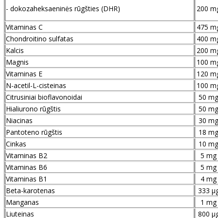
- dokozaheksaeninės rūgšties (DHR)
200 m
Vitaminas C
475 m
Chondroitino sulfatas
400 m
Kalcis
200 m
Magnis
100 m
Vitaminas E
120 m
N-acetil-L-cisteinas
100 m
Citrusiniai bioflavonoidai
50 m
Hialiurono rūgštis
50 m
Niacinas
30 m
Pantoteno rūgštis
18 m
Cinkas
10 m
Vitaminas B2
5 mg
Vitaminas B6
5 mg
Vitaminas B1
4 mg
Beta-karotenas
333 µ
Manganas
1 mg
Liuteinas
800 µ