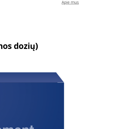
Apie mus
os dozių)