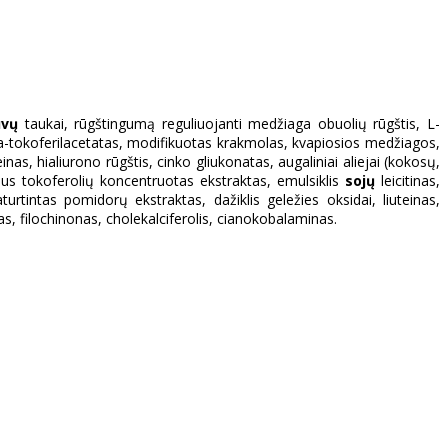
uvų
taukai, rūgštingumą reguliuojanti medžiaga obuolių rūgštis, L-
fa-tokoferilacetatas, modifikuotas krakmolas, kvapiosios medžiagos,
inas, hialiurono rūgštis, cinko gliukonatas, augaliniai aliejai (kokosų,
ius tokoferolių koncentruotas ekstraktas, emulsiklis
sojų
leicitinas,
rtintas pomidorų ekstraktas, dažiklis geležies oksidai, liuteinas,
as, filochinonas, cholekalciferolis, cianokobalaminas.