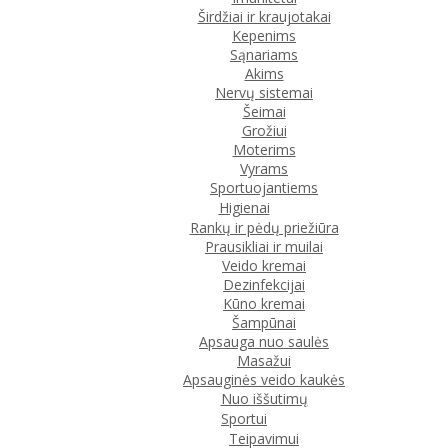
Širdžiai ir kraujotakai
Kepenims
Sąnariams
Akims
Nervų sistemai
Šeimai
Grožiui
Moterims
Vyrams
Sportuojantiems
Higienai
Rankų ir pėdų priežiūra
Prausikliai ir muilai
Veido kremai
Dezinfekcijai
Kūno kremai
Šampūnai
Apsauga nuo saulės
Masažui
Apsauginės veido kaukės
Nuo iššutimų
Sportui
Teipavimui