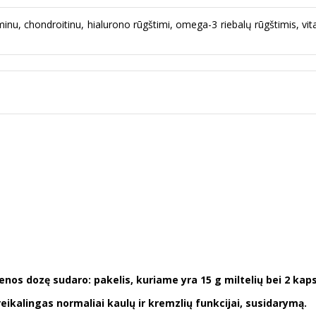
u, chondroitinu, hialurono rūgštimi, omega-3 riebalų rūgštimis, vitam
enos dozę sudaro: pakelis, kuriame yra 15 g miltelių bei 2 kapsu
eikalingas normaliai kaulų ir kremzlių funkcijai, susidarymą.