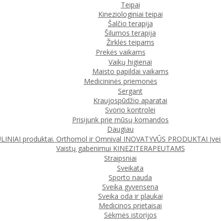
Teipai
Kineziologiniai teipai
Šalčio terapija
Šilumos terapija
Žirklės teipams
Prekės vaikams
Vaikų higienai
Maisto papildai vaikams
Medicininės priemonės
Sergant
Kraujospūdžio aparatai
Svorio kontrolei
Prisijunk prie mūsų komandos
Daugiau
IAI produktai. Orthomol ir Omnival
INOVATYVŪS PRODUKTAI
Įve
Vaistų gabenimui
KINEZITERAPEUTAMS
Straipsniai
Sveikata
Sporto nauda
Sveika gyvensena
Sveika oda ir plaukai
Medicinos prietaisai
Sėkmės istorijos