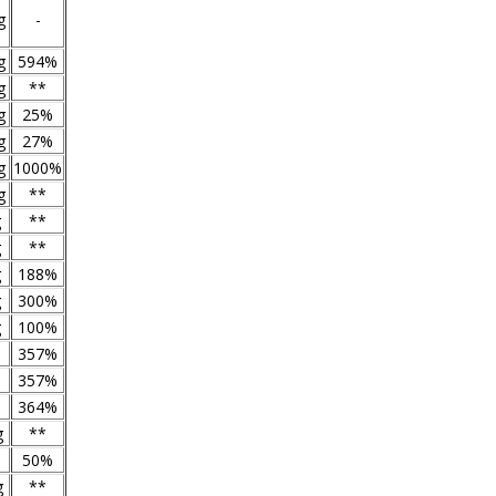
g
-
g
594%
g
**
g
25%
g
27%
g
1000%
g
**
g
**
g
**
g
188%
g
300%
g
100%
357%
357%
364%
g
**
50%
g
**