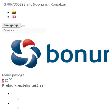
+37067305898
info@bonum.lt
Kontaktai
Navigacija
Mano paskyra
00
€0
0
Prekių krepšelis tuščias!