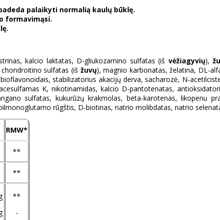
padeda palaikyti normalią kaulų būklę.
o formavimąsi.
lę.
trinas, kalcio laktatas, D-gliukozamino sulfatas (iš
vėžiagyvių
),
ž
 chondroitino sulfatas (iš
žuvų
), magnio karbonatas, želatina, DL-al
bioflavonoidais, stabilizatorius akacijų derva, sacharozė, N-acetilciste
s acesulfamas K, nikotinamidas, kalcio D-pantotenatas, antioksidator
angano sulfatas, kukurūzų krakmolas, beta-karotenas, likopenu pratu
eroilmonoglutamo rūgštis, D-biotinas, natrio molibdatas, natrio selenat
RMW*
**
**
g
**
g
-