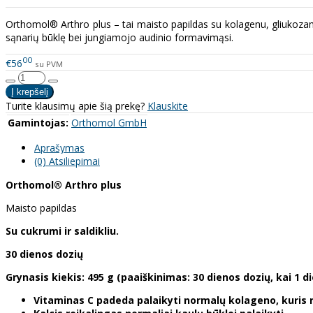
Orthomol® Arthro plus – tai maisto papildas su kolagenu, gliukozamin
sąnarių būklę bei jungiamojo audinio formavimąsi.
00
€56
su PVM
Turite klausimų apie šią prekę?
Klauskite
Gamintojas:
Orthomol GmbH
Aprašymas
(0) Atsiliepimai
Orthomol® Arthro plus
Maisto papildas
Su cukrumi ir saldikliu.
30 dienos dozių
Grynasis kiekis: 495 g (paaiškinimas: 30 dienos dozių, kai 1 di
Vitaminas C padeda palaikyti normalų kolageno, kuris r