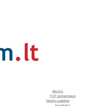
Akcijos
TOP perkamiausi
Maisto papildai
Imunitetui