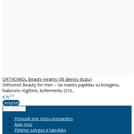
ORTHOMOL Beauty vyrams (30 dienos dozių)
Orthomol Beauty for men – tai maisto papildas su kolagenu,
hialurono rūgštimi, kofermentu Q10,..
73
€70
Į krepšelį
Informacija
Prisijunk prie mūsų komandos
Apie mus
Pirkimo sąlygos ir taisyklės