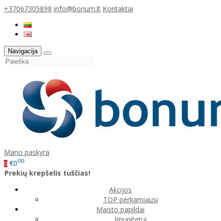
+37067305898
info@bonum.lt
Kontaktai
Navigacija
Mano paskyra
00
€0
0
Prekių krepšelis tuščias!
Akcijos
TOP perkamiausi
Maisto papildai
Imunitetui