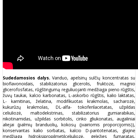
Sudedamosios dalys.
Vanduo, apelsinų sulčių koncentratas su
bioflavonoidais, stabilizatorius glicerolis, fruktozė, magnio
glicerofosfatas, rūgštingumą reguliuojanti medžiaga pieno rūgštis,
žuvų taukai, kalcio karbonatas, L-askorbo rūgštis, kalio laktatas,
L- karnitinas, želatina, modifikuotas krakmolas, sacharozė,
kukurūzų krakmolas, DL-alfa- tokoferilacetatas, užpildas
celiuliozė, maltodekstrinas, stabilizatorius gumiarabikas,
nikotinamidas, užpildas sorbitolis, cinko gliukonatas, augaliniai
aliejai (palmių branduolių, kokosų (įvairiomis proporcijomis)),
konservantas kalio sorbatas, kalcio D-pantotenatas, glajinė
medžiaga hidroksipropilmetilceliuliozė, geležies fumaratas,