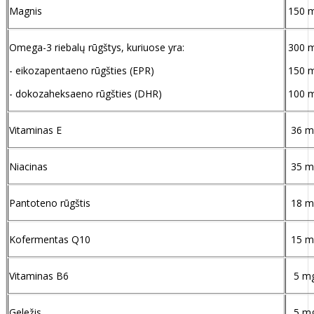
Magnis
150 
Omega-3 riebalų rūgštys, kuriuose yra:
300 
- eikozapentaeno rūgšties (EPR)
150 
- dokozaheksaeno rūgšties (DHR)
100 
Vitaminas E
36 m
Niacinas
35 m
Pantoteno rūgštis
18 m
Kofermentas Q10
15 m
Vitaminas B6
5 m
Geležis
5 m