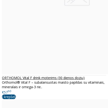
ORTHOMOL Vital F drink moterims (30 dienos dozių)
Orthomol® Vital F – subalansuotas maisto papildas su vitaminais,
mineralais ir omega-3 rie..
50
€57
Į krepšelį