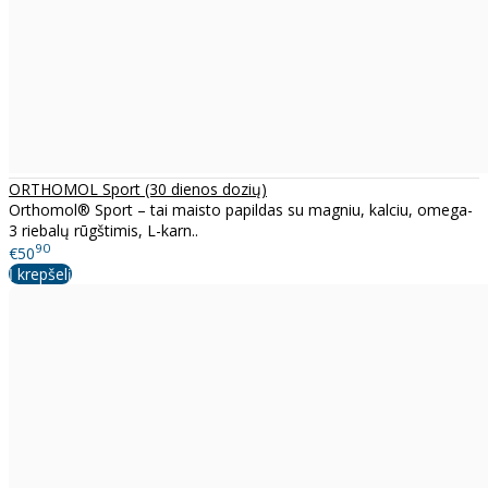
ORTHOMOL Sport (30 dienos dozių)
Orthomol® Sport – tai maisto papildas su magniu, kalciu, omega-
3 riebalų rūgštimis, L-karn..
90
€50
Į krepšelį