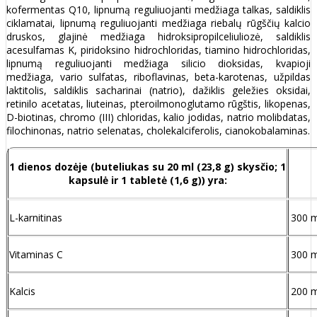
kofermentas Q10, lipnumą reguliuojanti medžiaga talkas, saldiklis
ciklamatai, lipnumą reguliuojanti medžiaga riebalų rūgščių kalcio
druskos, glajinė medžiaga hidroksipropilceliuliozė, saldiklis
acesulfamas K, piridoksino hidrochloridas, tiamino hidrochloridas,
lipnumą reguliuojanti medžiaga silicio dioksidas, kvapioji
medžiaga, vario sulfatas, riboflavinas, beta-karotenas, užpildas
laktitolis, saldiklis sacharinai (natrio), dažiklis geležies oksidai,
retinilo acetatas, liuteinas, pteroilmonoglutamo rūgštis, likopenas,
D-biotinas, chromo (III) chloridas, kalio jodidas, natrio molibdatas,
filochinonas, natrio selenatas, cholekalciferolis, cianokobalaminas.
1 dienos dozėje (buteliukas su 20 ml (23,8 g) skysčio; 1
kapsulė ir 1 tabletė (1,6 g)) yra:
L-karnitinas
300 
Vitaminas C
300 
Kalcis
200 