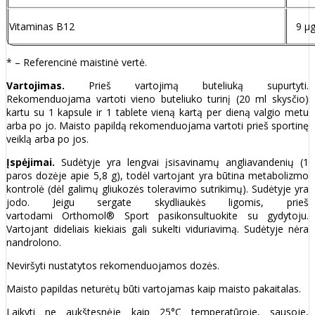
Vitaminas B12
9 µ
* – Referencinė maistinė vertė.
Vartojimas.
Prieš vartojimą buteliuką supurtyti.
Rekomenduojama vartoti vieno buteliuko turinį (20 ml skysčio)
kartu su 1 kapsule ir 1 tablete vieną kartą per dieną valgio metu
arba po jo. Maisto papildą rekomenduojama vartoti prieš sportinę
veiklą arba po jos.
Įspėjimai.
Sudėtyje yra lengvai įsisavinamų angliavandenių (1
paros dozėje apie 5,8 g), todėl vartojant yra būtina metabolizmo
kontrolė (dėl galimų gliukozės toleravimo sutrikimų). Sudėtyje yra
jodo. Jeigu sergate skydliaukės ligomis, prieš
vartodami Orthomol® Sport pasikonsultuokite su gydytoju.
Vartojant dideliais kiekiais gali sukelti viduriavimą. Sudėtyje nėra
nandrolono.
Neviršyti nustatytos rekomenduojamos dozės.
Maisto papildas neturėtų būti vartojamas kaip maisto pakaitalas.
Laikyti ne aukštesnėje kaip 25°C temperatūroje, sausoje,