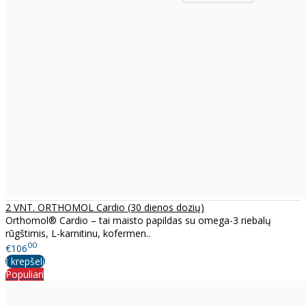
2 VNT. ORTHOMOL Cardio (30 dienos dozių)
Orthomol® Cardio – tai maisto papildas su omega-3 riebalų
rūgštimis, L-karnitinu, kofermen..
00
€106
Į krepšelį
Populiari