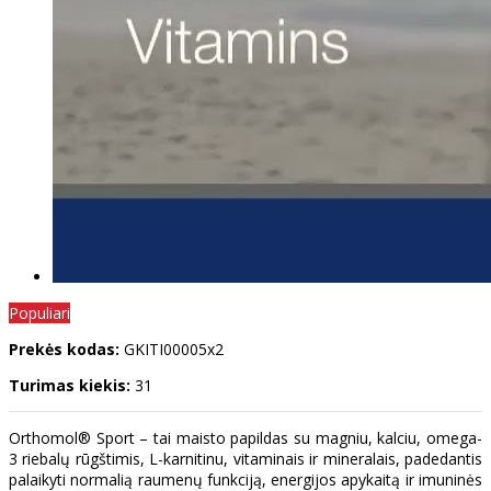
Populiari
Prekės kodas:
GKITI00005x2
Turimas kiekis:
31
Orthomol® Sport – tai maisto papildas su magniu, kalciu, omega-
3 riebalų rūgštimis, L-karnitinu, vitaminais ir mineralais, padedantis
palaikyti normalią raumenų funkciją, energijos apykaitą ir imuninės