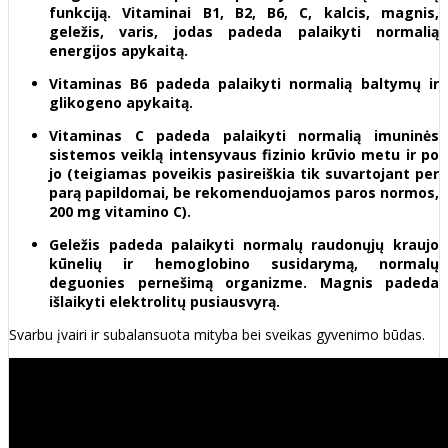
funkciją. Vitaminai B1, B2, B6, C, kalcis, magnis,
geležis, varis, jodas padeda palaikyti normalią
energijos apykaitą.
Vitaminas B6 padeda palaikyti normalią baltymų ir
glikogeno apykaitą.
Vitaminas C padeda palaikyti normalią imuninės
sistemos veiklą intensyvaus fizinio krūvio metu ir po
jo (teigiamas poveikis pasireiškia tik suvartojant per
parą papildomai, be rekomenduojamos paros normos,
200 mg vitamino C).
Geležis padeda palaikyti normalų raudonųjų kraujo
kūnelių ir hemoglobino susidarymą, normalų
deguonies pernešimą organizme. Magnis padeda
išlaikyti elektrolitų pusiausvyrą.
Svarbu įvairi ir subalansuota mityba bei sveikas gyvenimo būdas.