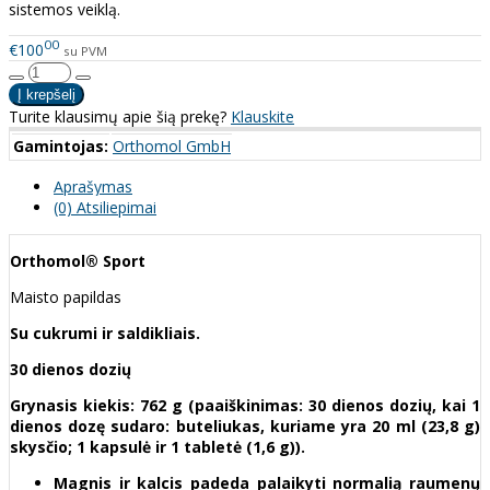
sistemos veiklą.
00
€100
su PVM
Turite klausimų apie šią prekę?
Klauskite
Gamintojas:
Orthomol GmbH
Aprašymas
(0) Atsiliepimai
Orthomol® Sport
Maisto papildas
Su cukrumi ir saldikliais.
30 dienos dozių
Grynasis kiekis: 762 g (paaiškinimas: 30 dienos dozių, kai 1
dienos dozę sudaro: buteliukas, kuriame yra 20 ml (23,8 g)
skysčio; 1 kapsulė ir 1 tabletė (1,6 g)).
Magnis ir kalcis padeda palaikyti normalią raumenų