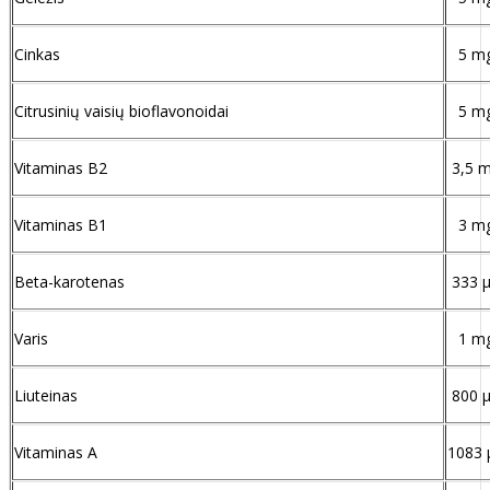
Cinkas
5 m
Citrusinių vaisių bioflavonoidai
5 m
Vitaminas B2
3,5 
Vitaminas B1
3 m
Beta-karotenas
333 
Varis
1 m
Liuteinas
800 
Vitaminas A
1083 