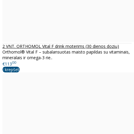
2 VNT. ORTHOMOL Vital F drink moterims (30 dienos dozių)
Orthomol® Vital F – subalansuotas maisto papildas su vitaminais,
mineralais ir omega-3 rie..
00
€113
Į krepšelį