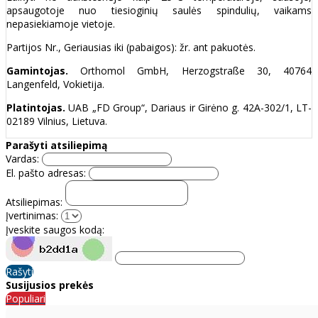
apsaugotoje nuo tiesioginių saulės spindulių, vaikams
nepasiekiamoje vietoje.
Partijos Nr., Geriausias iki (pabaigos): žr. ant pakuotės.
Gamintojas.
Orthomol GmbH, Herzogstraße 30, 40764
Langenfeld, Vokietija.
Platintojas.
UAB „FD Group“, Dariaus ir Girėno g. 42A-302/1, LT-
02189 Vilnius, Lietuva.
Parašyti atsiliepimą
Vardas:
El. pašto adresas:
Atsiliepimas:
Įvertinimas:
Įveskite saugos kodą:
Rašyti
Susijusios prekės
Populiari