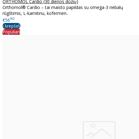
ORTHOMOL Cardio (30 dienos dozių)
Orthomol® Cardio – tai maisto papildas su omega-3 riebalų
rūgštimis, L-karnitinu, kofermen..
90
€56
Į krepšelį
Populiari