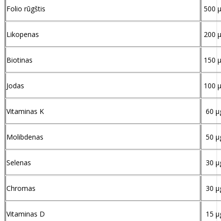
Folio rūgštis
500 
Likopenas
200 
Biotinas
150 
Jodas
100 
Vitaminas K
60 µ
Molibdenas
50 µ
Selenas
30 µ
Chromas
30 µ
Vitaminas D
15 µ