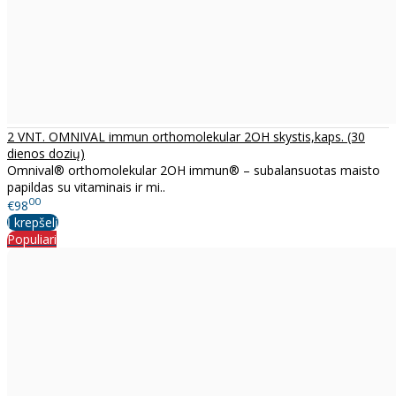
2 VNT. OMNIVAL immun orthomolekular 2OH skystis,kaps. (30
dienos dozių)
Omnival® orthomolekular 2OH immun® – subalansuotas maisto
papildas su vitaminais ir mi..
00
€98
Į krepšelį
Populiari