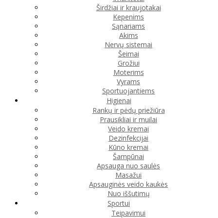
Širdžiai ir kraujotakai
Kepenims
Sąnariams
Akims
Nervų sistemai
Šeimai
Grožiui
Moterims
Vyrams
Sportuojantiems
Higienai
Rankų ir pėdų priežiūra
Prausikliai ir muilai
Veido kremai
Dezinfekcijai
Kūno kremai
Šampūnai
Apsauga nuo saulės
Masažui
Apsauginės veido kaukės
Nuo iššutimų
Sportui
Teipavimui