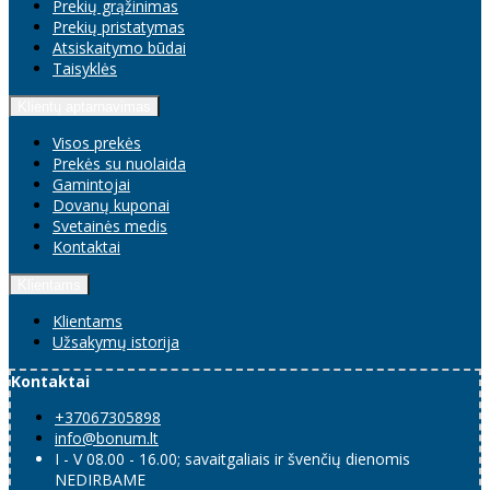
Prekių grąžinimas
Prekių pristatymas
Atsiskaitymo būdai
Taisyklės
Klientų aptarnavimas
Visos prekės
Prekės su nuolaida
Gamintojai
Dovanų kuponai
Svetainės medis
Kontaktai
Klientams
Klientams
Užsakymų istorija
Kontaktai
+37067305898
info@bonum.lt
I - V 08.00 - 16.00; savaitgaliais ir švenčių dienomis
NEDIRBAME