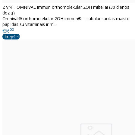
2 VNT. OMNIVAL immun orthomolekular 2OH milteliai (30 dienos
dozių)
Omnival® orthomolekular 2OH immun® – subalansuotas maisto
papildas su vitaminais ir mi..
00
€96
Į krepšelį