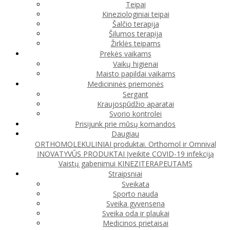
Teipai
Kineziologiniai teipai
Šalčio terapija
Šilumos terapija
Žirklės teipams
Prekės vaikams
Vaikų higienai
Maisto papildai vaikams
Medicininės priemonės
Sergant
Kraujospūdžio aparatai
Svorio kontrolei
Prisijunk prie mūsų komandos
Daugiau
ORTHOMOLEKULINIAI produktai. Orthomol ir Omnival
INOVATYVŪS PRODUKTAI
Įveikite COVID-19 infekciją
Vaistų gabenimui
KINEZITERAPEUTAMS
Straipsniai
Sveikata
Sporto nauda
Sveika gyvensena
Sveika oda ir plaukai
Medicinos prietaisai