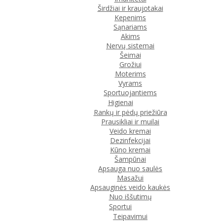
Širdžiai ir kraujotakai
Kepenims
Sąnariams
Akims
Nervų sistemai
Šeimai
Grožiui
Moterims
Vyrams
Sportuojantiems
Higienai
Rankų ir pėdų priežiūra
Prausikliai ir muilai
Veido kremai
Dezinfekcijai
Kūno kremai
Šampūnai
Apsauga nuo saulės
Masažui
Apsauginės veido kaukės
Nuo iššutimų
Sportui
Teipavimui