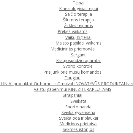
Teipai
Kineziologiniai teipai
Šalčio terapija
Šilumos terapija
Žirklės teipams
Prekės vaikams
Vaikų higienai
Maisto papildai vaikams
Medicininės priemonės
Sergant
Kraujospūdžio aparatai
Svorio kontrolei
Prisijunk prie mūsų komandos
Daugiau
IAI produktai. Orthomol ir Omnival
INOVATYVŪS PRODUKTAI
Įve
Vaistų gabenimui
KINEZITERAPEUTAMS
Straipsniai
Sveikata
Sporto nauda
Sveika gyvensena
Sveika oda ir plaukai
Medicinos prietaisai
Sėkmės istorijos