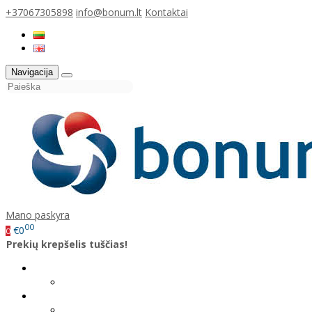
+37067305898
info@bonum.lt
Kontaktai
Navigacija
Mano paskyra
00
€0
0
Prekių krepšelis tuščias!