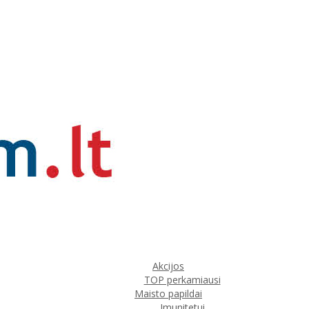
Akcijos
TOP perkamiausi
Maisto papildai
Imunitetui