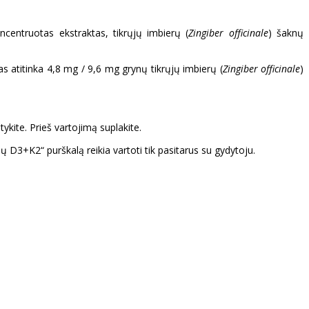
oncentruotas ekstraktas, tikrųjų imbierų (
Zingiber officinale
) šaknų
as atitinka 4,8 mg / 9,6 mg grynų tikrųjų imbierų (
Zingiber officinale
)
kite. Prieš vartojimą suplakite.
 D3+K2“ purškalą reikia vartoti tik pasitarus su gydytoju.