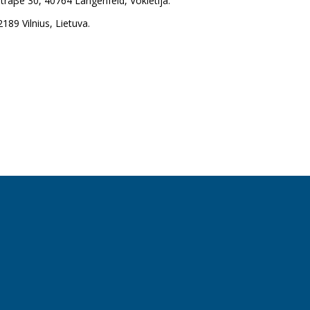
aβe 30, 40764 Langenfeld, Vokietija.
89 Vilnius, Lietuva.