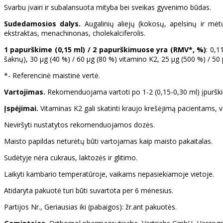
Svarbu įvairi ir subalansuota mityba bei sveikas gyvenimo būdas.
Sudedamosios dalys.
Augalinių aliejų (kokosų, apelsinų ir mėt
ekstraktas, menachinonas, cholekalciferolis.
1 papurškime (0,15 ml) / 2 papurškimuose
yra (RMV*, %)
: 0,1
šaknų), 30 µg (40 %) / 60 µg (80 %) vitamino K2, 25 µg (500 %) / 50
*- Referencinė maistinė vertė.
Vartojimas.
Rekomenduojama vartoti po 1-2 (0,15-0,30 ml) įpurškimus
Įspėjimai.
Vitaminas K2 gali skatinti kraujo krešėjimą pacientams, v
Neviršyti nustatytos rekomenduojamos dozės.
Maisto papildas
neturėtų būti vartojamas kaip maisto pakaitalas.
Sudėtyje nėra cukraus, laktozės ir glitimo.
Laikyti kambario temperatūroje, vaikams nepasiekiamoje vietoje.
Atidaryta pakuotė turi būti suvartota per 6 mėnesius.
Partijos Nr., Geriausias iki (pabaigos): žr.ant pakuotės.