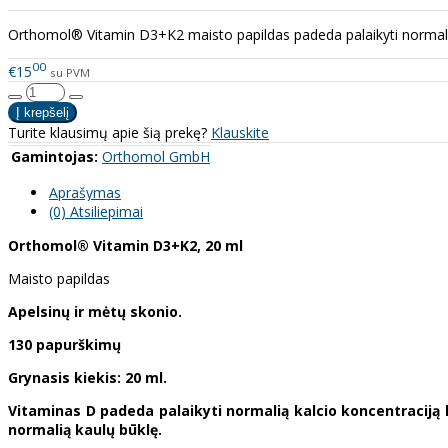
Orthomol® Vitamin D3+K2 maisto papildas padeda palaikyti normalią k
00
€15
su PVM
Turite klausimų apie šią prekę?
Klauskite
Gamintojas:
Orthomol GmbH
Aprašymas
(0) Atsiliepimai
Orthomol®
Vitamin D3+K2, 20 ml
Maisto papildas
Apelsinų ir mėtų skonio.
130 papurškimų
Grynasis kiekis: 20 ml.
Vitaminas D padeda palaikyti normalią kalcio koncentraciją 
normalią kaulų būklę.