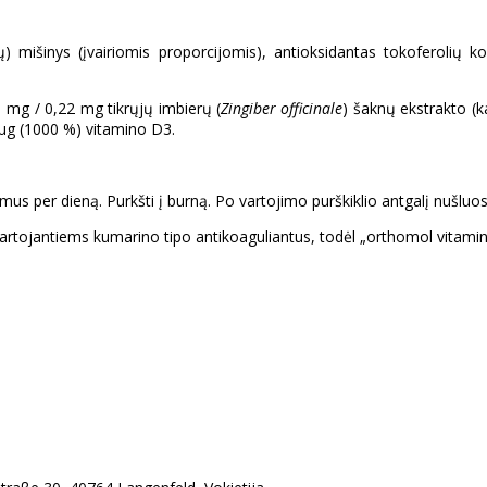
ų) mišinys (įvairiomis proporcijomis), antioksidantas tokoferolių k
1 mg / 0,22 mg tikrųjų imbierų (
Zingiber officinale
) šaknų ekstrakto (k
 µg (1000 %) vitamino D3.
 per dieną. Purkšti į burną. Po vartojimo purškiklio antgalį nušluosty
artojantiems kumarino tipo antikoaguliantus, todėl „orthomol vitaminų