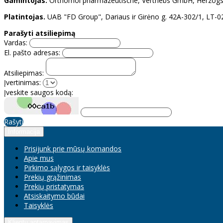
Gamintojas.
Orthomol pharmazeutische, Vertriebs GmbH, Herzogstr
Platintojas.
UAB "FD Group", Dariaus ir Girėno g. 42A-302/1, LT-021
Parašyti atsiliepimą
Vardas:
El. pašto adresas:
Atsiliepimas:
Įvertinimas:
Įveskite saugos kodą:
Rašyti
Informacija
Prisijunk prie mūsų komandos
Apie mus
Pirkimo sąlygos ir taisyklės
Prekių grąžinimas
Prekių pristatymas
Atsiskaitymo būdai
Taisyklės
Klientų aptarnavimas