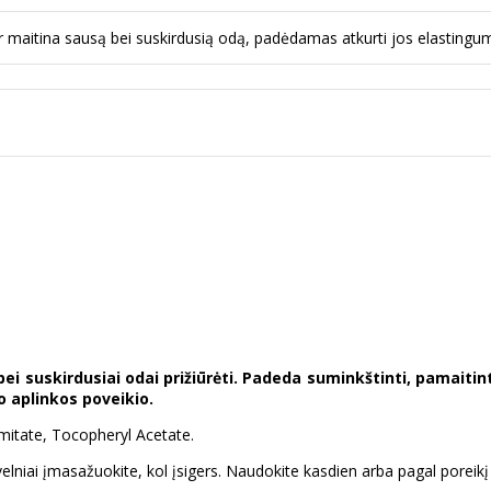
ir maitina sausą bei suskirdusią odą, padėdamas atkurti jos elastingu
 bei suskirdusiai odai prižiūrėti. Padeda suminkštinti, pamaitin
o aplinkos poveikio.
mitate, Tocopheryl Acetate.
velniai įmasažuokite, kol įsigers. Naudokite kasdien arba pagal porei