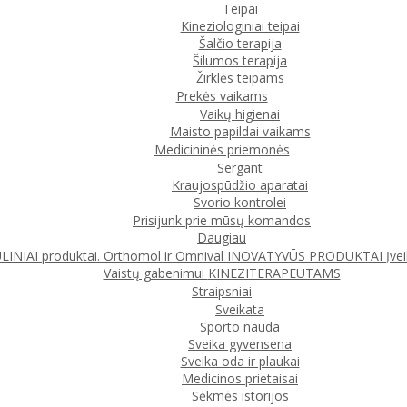
Teipai
Kineziologiniai teipai
Šalčio terapija
Šilumos terapija
Žirklės teipams
Prekės vaikams
Vaikų higienai
Maisto papildai vaikams
Medicininės priemonės
Sergant
Kraujospūdžio aparatai
Svorio kontrolei
Prisijunk prie mūsų komandos
Daugiau
IAI produktai. Orthomol ir Omnival
INOVATYVŪS PRODUKTAI
Įve
Vaistų gabenimui
KINEZITERAPEUTAMS
Straipsniai
Sveikata
Sporto nauda
Sveika gyvensena
Sveika oda ir plaukai
Medicinos prietaisai
Sėkmės istorijos