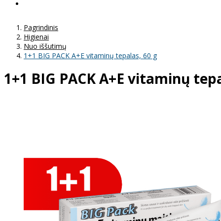
Pagrindinis
Higienai
Nuo iššutimų
1+1 BIG PACK A+E vitaminų tepalas, 60 g
1+1 BIG PACK A+E vitaminų tepa