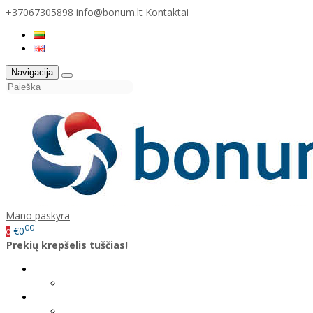
+37067305898
info@bonum.lt
Kontaktai
Navigacija
Mano paskyra
00
€0
0
Prekių krepšelis tuščias!