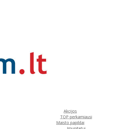
Akcijos
TOP perkamiausi
Maisto papildai
Imunitetui