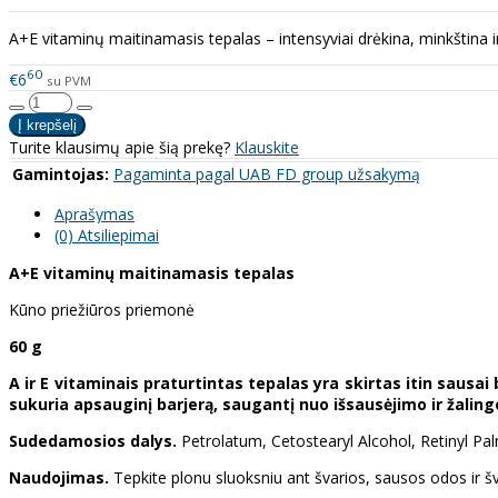
A+E vitaminų maitinamasis tepalas – intensyviai drėkina, minkština 
60
€6
su PVM
Turite klausimų apie šią prekę?
Klauskite
Gamintojas:
Pagaminta pagal UAB FD group užsakymą
Aprašymas
(0) Atsiliepimai
A+E vitaminų maitinamasis tepalas
Kūno priežiūros priemonė
60 g
A ir E vitaminais praturtintas tepalas yra skirtas itin sausai
sukuria apsauginį barjerą, saugantį nuo išsausėjimo ir žaling
Sudedamosios dalys.
Petrolatum, Cetostearyl Alcohol, Retinyl Pal
Naudojimas.
Tepkite plonu sluoksniu ant švarios, sausos odos ir š