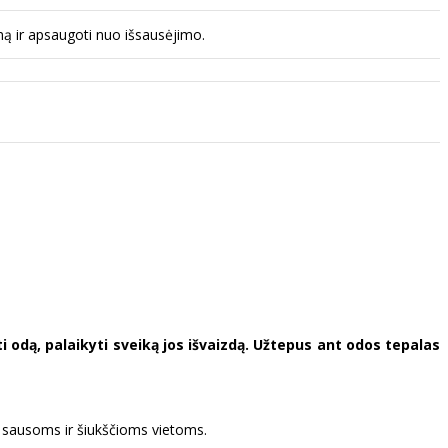
mą ir apsaugoti nuo išsausėjimo.
ti odą, palaikyti sveiką jos išvaizdą. Užtepus ant odos tepalas
kį sausoms ir šiukščioms vietoms.