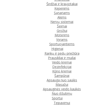
Širdžiai ir kraujotakai
Kepenims
Sąnariams
Akims
Nervų sistemai
Šeimai
Grožiui
Moterims
Vyrams
Sportuojantiems
Higienai
Rankų ir pėdų priežiūra
Prausikliai ir muilai
Veido kremai
Dezinfekcijai
Kūno kremai
Šampūnai
Apsauga nuo saulės
Masažui
Apsauginės veido kaukės
Nuo iššutimų
Sportui
Teipavimui