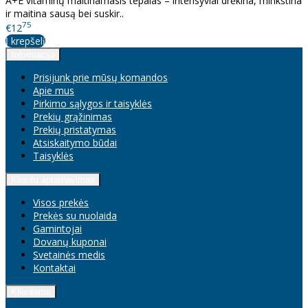
A+E vitaminų maitinamasis tepalas – intensyviai drėkina, minkština
ir maitina sausą bei suskir..
75
€12
Į krepšelį
Informacija
Prisijunk prie mūsų komandos
Apie mus
Pirkimo sąlygos ir taisyklės
Prekių grąžinimas
Prekių pristatymas
Atsiskaitymo būdai
Taisyklės
Klientų aptarnavimas
Visos prekės
Prekės su nuolaida
Gamintojai
Dovanų kuponai
Svetainės medis
Kontaktai
Klientams