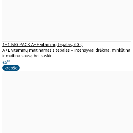
1+1 BIG PACK A+E vitaminų tepalas, 60 g
A+E vitaminų maitinamasis tepalas – intensyviai drėkina, minkština
ir maitina sausą bei suskir..
60
€6
Į krepšelį