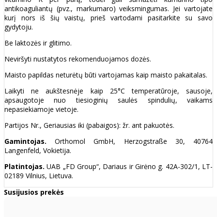
antikoaguliantų (pvz., markumaro) veiksmingumas. Jei vartojate
kurį nors iš šių vaistų, prieš vartodami pasitarkite su savo
gydytoju.
Be laktozės ir glitimo.
Neviršyti nustatytos rekomenduojamos dozės.
Maisto papildas neturėtų būti vartojamas kaip maisto pakaitalas.
Laikyti ne aukštesnėje kaip 25°C temperatūroje, sausoje,
apsaugotoje nuo tiesioginių saulės spindulių, vaikams
nepasiekiamoje vietoje.
Partijos Nr., Geriausias iki (pabaigos): žr. ant pakuotės.
Gamintojas.
Orthomol GmbH, Herzogstraße 30, 40764
Langenfeld, Vokietija.
Platintojas.
UAB „FD Group“, Dariaus ir Girėno g. 42A-302/1, LT-
02189 Vilnius, Lietuva.
Susijusios prekės