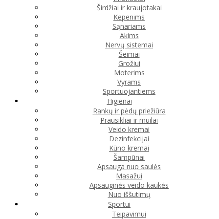
Širdžiai ir kraujotakai
Kepenims
Sąnariams
Akims
Nervų sistemai
Šeimai
Grožiui
Moterims
Vyrams
Sportuojantiems
Higienai
Rankų ir pėdų priežiūra
Prausikliai ir muilai
Veido kremai
Dezinfekcijai
Kūno kremai
Šampūnai
Apsauga nuo saulės
Masažui
Apsauginės veido kaukės
Nuo iššutimų
Sportui
Teipavimui