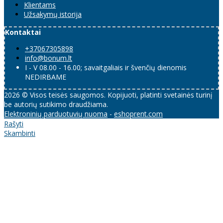
Klientams
Užsakymų istorija
Kontaktai
+37067305898
info@bonum.lt
I - V 08.00 - 16.00; savaitgaliais ir švenčių dienomis
NEDIRBAME
2026 © Visos teisės saugomos. Kopijuoti, platinti svetainės turinį
be autorių sutikimo draudžiama.
Elektroninių parduotuvių nuoma
-
eshoprent.com
Rašyti
Skambinti