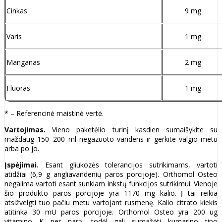
Cinkas
9 mg
Varis
1 mg
Manganas
2 mg
Fluoras
1 mg
* – Referencinė maistinė vertė.
Vartojimas.
Vieno paketėlio turinį kasdien sumaišykite su
maždaug 150–200 ml negazuoto vandens ir gerkite valgio metu
arba po jo.
Įspėjimai.
Esant gliukozės tolerancijos sutrikimams, vartoti
atidžiai (6,9 g angliavandenių paros porcijoje). Orthomol Osteo
negalima vartoti esant sunkiam inkstų funkcijos sutrikimui. Vienoje
šio produkto paros porcijoje yra 1170 mg kalio. Į tai reikia
atsižvelgti tuo pačiu metu vartojant rusmenę. Kalio citrato kiekis
atitinka 30 mU paros porcijoje. Orthomol Osteo yra 200 ug
vitamino K per parą, todėl gali sumažėti kumarino tipo