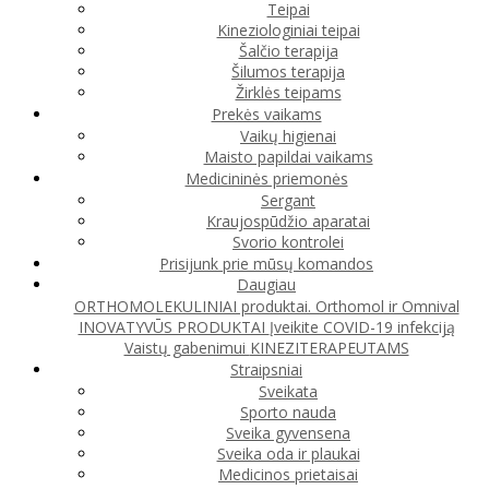
Teipai
Kineziologiniai teipai
Šalčio terapija
Šilumos terapija
Žirklės teipams
Prekės vaikams
Vaikų higienai
Maisto papildai vaikams
Medicininės priemonės
Sergant
Kraujospūdžio aparatai
Svorio kontrolei
Prisijunk prie mūsų komandos
Daugiau
ORTHOMOLEKULINIAI produktai. Orthomol ir Omnival
INOVATYVŪS PRODUKTAI
Įveikite COVID-19 infekciją
Vaistų gabenimui
KINEZITERAPEUTAMS
Straipsniai
Sveikata
Sporto nauda
Sveika gyvensena
Sveika oda ir plaukai
Medicinos prietaisai