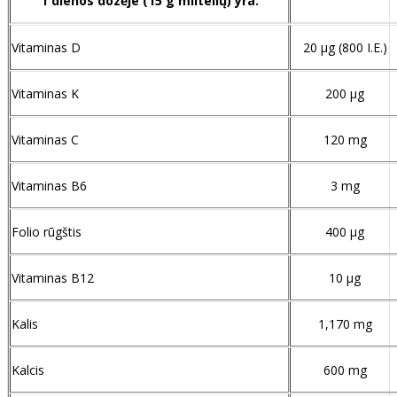
1 dienos dozėje (15 g miltelių) yra:
Vitaminas D
20 µg (800 I.E.)
Vitaminas K
200 µg
Vitaminas C
120 mg
Vitaminas B6
3 mg
Folio rūgštis
400 µg
Vitaminas B12
10 µg
Kalis
1,170 mg
Kalcis
600 mg