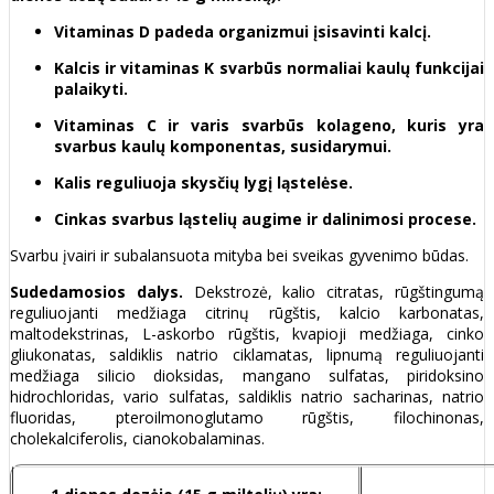
Vitaminas D padeda organizmui įsisavinti kalcį.
Kalcis ir vitaminas K svarbūs normaliai kaulų funkcijai
palaikyti.
Vitaminas C ir varis svarbūs kolageno, kuris yra
svarbus kaulų komponentas, susidarymui.
Kalis reguliuoja skysčių lygį ląstelėse.
Cinkas svarbus ląstelių augime ir dalinimosi procese.
Svarbu įvairi ir subalansuota mityba bei sveikas gyvenimo būdas.
Sudedamosios dalys.
Dekstrozė, kalio citratas, rūgštingumą
reguliuojanti medžiaga citrinų rūgštis, kalcio karbonatas,
maltodekstrinas, L-askorbo rūgštis, kvapioji medžiaga, cinko
gliukonatas, saldiklis natrio ciklamatas, lipnumą reguliuojanti
medžiaga silicio dioksidas, mangano sulfatas, piridoksino
hidrochloridas, vario sulfatas, saldiklis natrio sacharinas, natrio
fluoridas, pteroilmonoglutamo rūgštis, filochinonas,
cholekalciferolis, cianokobalaminas.