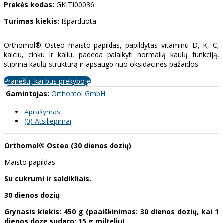
Prekės kodas:
GKITI00036
Turimas kiekis:
Išparduota
Orthomol® Osteo maisto papildas, papildytas vitaminu D, K, C,
kalciu, cinku ir kaliu, padeda palaikyti normalią kaulų funkciją,
stiprina kaulų struktūrą ir apsaugo nuo oksidacinės pažaidos.
Pranešti, kai bus prekyboje
Gamintojas:
Orthomol GmbH
Aprašymas
(0) Atsiliepimai
Orthomol® Osteo (30 dienos dozių)
Maisto papildas
Su cukrumi ir saldikliais.
30 dienos dozių
Grynasis kiekis: 450 g (paaiškinimas: 30 dienos dozių, kai 1
dienos dozę sudaro: 15 g miltelių).