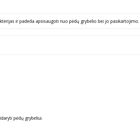
akterijas ir padeda apsisaugoti nuo pėdų grybelio bei jo pasikartojimo.
idaryti pėdų grybeliui.