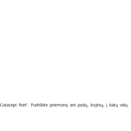
utasept feet“. Purkškite priemonę ant pėdų, kojinių, į batų vidų.