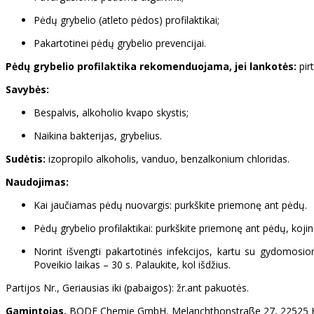
Pėdų grybelio (atleto pėdos) profilaktikai;
Pakartotinei pėdų grybelio prevencijai.
Pėdų grybelio profilaktika rekomenduojama, jei lankotės:
pir
Savybės:
Bespalvis, alkoholio kvapo skystis;
Naikina bakterijas, grybelius.
Sudėtis:
izopropilo alkoholis, vanduo, benzalkonium chloridas.
Naudojimas:
Kai jaučiamas pėdų nuovargis: purkškite priemonę ant pėdų.
Pėdų grybelio profilaktikai: purkškite priemonę ant pėdų, kojinių
Norint išvengti pakartotinės infekcijos, kartu su gydomosi
Poveikio laikas – 30 s. Palaukite, kol išdžius.
Partijos Nr., Geriausias iki (pabaigos): žr.ant pakuotės.
Gamintojas.
BODE Chemie GmbH, Melanchthonstraße 27, 22525 Ha