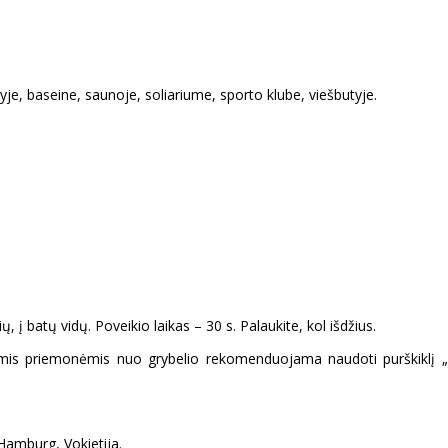
tyje, baseine, saunoje, soliariume, sporto klube, viešbutyje.
, į batų vidų. Poveikio laikas – 30 s. Palaukite, kol išdžius.
omis priemonėmis nuo grybelio rekomenduojama naudoti purškiklį „C
mburg, Vokietija.