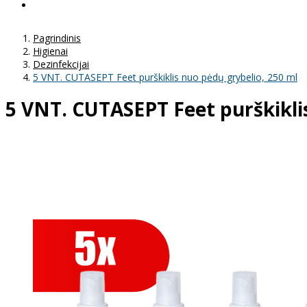
Pagrindinis
Higienai
Dezinfekcijai
5 VNT. CUTASEPT Feet purškiklis nuo pėdų grybelio, 250 ml
5 VNT. CUTASEPT Feet purškikli