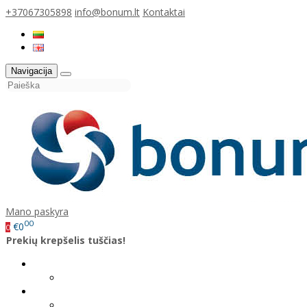
+37067305898
info@bonum.lt
Kontaktai
Navigacija
Mano paskyra
00
€0
0
Prekių krepšelis tuščias!