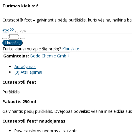
Turimas kiekis:
6
Cutasept® feet – gaivinantis pėdų purškiklis, kuris vėsina, naikina b
00
€29
su PVM
Turite klausimų apie šią prekę?
Klauskite
Gamintojas:
Bode Chemie GmbH
Aprašymas
(0) Atsiliepimai
Cutasept® feet
Purškiklis
Pakuotė: 250 ml
Gaivinantis pėdų purškiklis. Dvejopas poveikis: vėsina ir neleidžia sus
Cutasept® feet“ naudojamas:
Pavargusioms pėdoms atgaivinti;