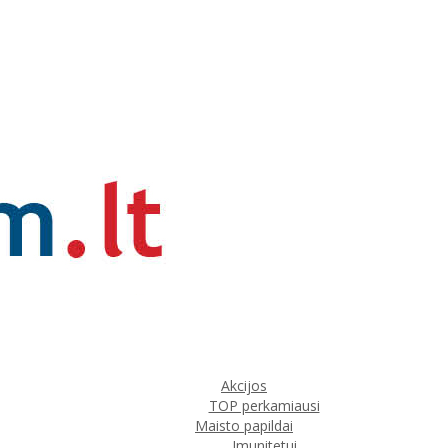
Akcijos
TOP perkamiausi
Maisto papildai
Imunitetui