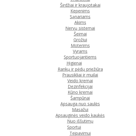
Širdžiai ir kraujotakai
Kepenims
Sąnariams
Akims
Nervų sistemai
Šeimai
Grožiui
Moterims
Vyrams
Sportuojantiems
Higienai
Rankų ir pėdų priežiūra
Prausikliai ir muilai
Veido kremai
Dezinfekcijai
Kūno kremai
Šampūnai
Apsauga nuo saulės
Masažui
Apsauginės veido kaukės
Nuo iššutimų
Sportui
Teipavimui