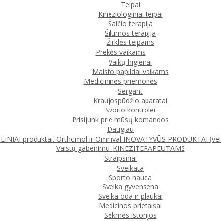
Teipai
Kineziologiniai teipai
Šalčio terapija
Šilumos terapija
Žirklės teipams
Prekės vaikams
Vaikų higienai
Maisto papildai vaikams
Medicininės priemonės
Sergant
Kraujospūdžio aparatai
Svorio kontrolei
Prisijunk prie mūsų komandos
Daugiau
IAI produktai. Orthomol ir Omnival
INOVATYVŪS PRODUKTAI
Įve
Vaistų gabenimui
KINEZITERAPEUTAMS
Straipsniai
Sveikata
Sporto nauda
Sveika gyvensena
Sveika oda ir plaukai
Medicinos prietaisai
Sėkmės istorijos