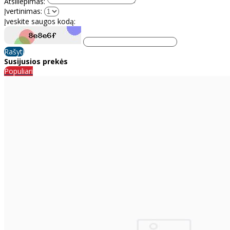
Atsiliepimas:
Įvertinimas:
Įveskite saugos kodą:
Rašyti
Susijusios prekės
Populiari