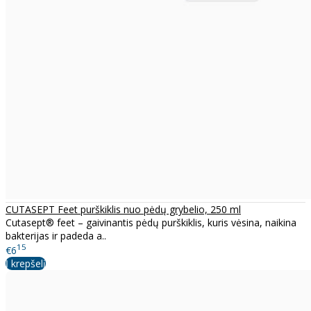
CUTASEPT Feet purškiklis nuo pėdų grybelio, 250 ml
Cutasept® feet – gaivinantis pėdų purškiklis, kuris vėsina, naikina
bakterijas ir padeda a..
15
€6
Į krepšelį