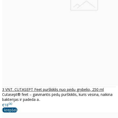
3 VNT. CUTASEPT Feet purškiklis nuo pėdų grybelio, 250 ml
Cutasept® feet – gaivinantis pėdų purškiklis, kuris vėsina, naikina
bakterijas ir padeda a..
00
€18
Į krepšelį