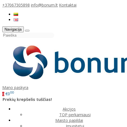
+37067305898
info@bonum.lt
Kontaktai
Navigacija
Mano paskyra
00
€0
0
Prekių krepšelis tuščias!
Akcijos
TOP perkamiausi
Maisto papildai
Imunitetui