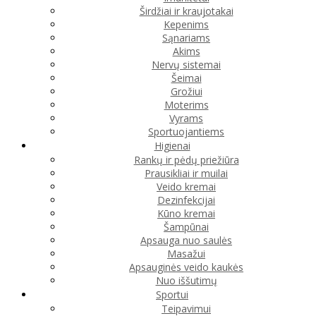
Širdžiai ir kraujotakai
Kepenims
Sąnariams
Akims
Nervų sistemai
Šeimai
Grožiui
Moterims
Vyrams
Sportuojantiems
Higienai
Rankų ir pėdų priežiūra
Prausikliai ir muilai
Veido kremai
Dezinfekcijai
Kūno kremai
Šampūnai
Apsauga nuo saulės
Masažui
Apsauginės veido kaukės
Nuo iššutimų
Sportui
Teipavimui