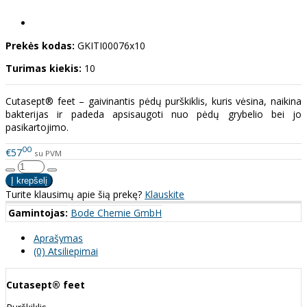
Prekės kodas:
GKITI00076x10
Turimas kiekis:
10
Cutasept® feet – gaivinantis pėdų purškiklis, kuris vėsina, naikina
bakterijas ir padeda apsisaugoti nuo pėdų grybelio bei jo
pasikartojimo.
00
€57
su PVM
Turite klausimų apie šią prekę?
Klauskite
Gamintojas:
Bode Chemie GmbH
Aprašymas
(0) Atsiliepimai
Cutasept® feet