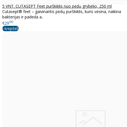
5 VNT. CUTASEPT Feet purškiklis nuo pėdų grybelio, 250 ml
Cutasept® feet – gaivinantis pėdų purškiklis, kuris vėsina, naikina
bakterijas ir padeda a..
00
€29
Į krepšelį