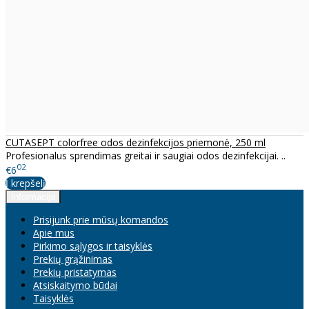
CUTASEPT colorfree odos dezinfekcijos priemonė, 250 ml
Profesionalus sprendimas greitai ir saugiai odos dezinfekcijai. ..
02
€6
Į krepšelį
Informacija
Prisijunk prie mūsų komandos
Apie mus
Pirkimo sąlygos ir taisyklės
Prekių grąžinimas
Prekių pristatymas
Atsiskaitymo būdai
Taisyklės