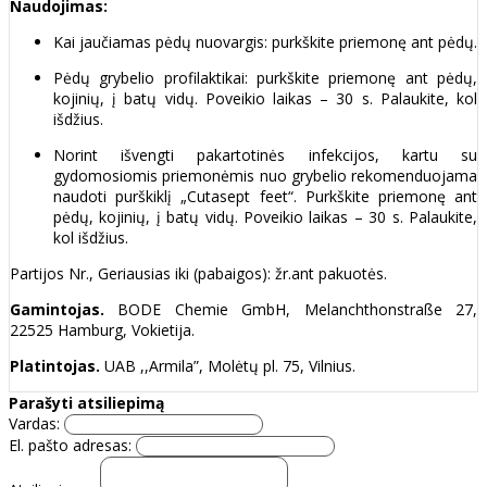
Naudojimas:
Kai jaučiamas pėdų nuovargis: purkškite priemonę ant pėdų.
Pėdų grybelio profilaktikai: purkškite priemonę ant pėdų,
kojinių, į batų vidų. Poveikio laikas – 30 s. Palaukite, kol
išdžius.
Norint išvengti pakartotinės infekcijos, kartu su
gydomosiomis priemonėmis nuo grybelio rekomenduojama
naudoti purškiklį „Cutasept feet“. Purkškite priemonę ant
pėdų, kojinių, į batų vidų. Poveikio laikas – 30 s. Palaukite,
kol išdžius.
Partijos Nr., Geriausias iki (pabaigos): žr.ant pakuotės.
Gamintojas.
BODE Chemie GmbH, Melanchthonstraße 27,
22525 Hamburg, Vokietija.
Platintojas.
UAB ,,Armila”, Molėtų pl. 75, Vilnius.
Parašyti atsiliepimą
Vardas:
El. pašto adresas: