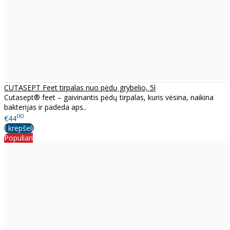
CUTASEPT Feet tirpalas nuo pėdų grybelio, 5l
Cutasept® feet – gaivinantis pėdų tirpalas, kuris vėsina, naikina
bakterijas ir padeda aps..
00
€44
Į krepšelį
Populiari