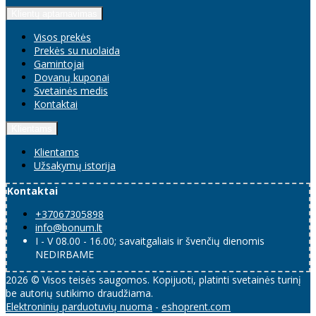
Klientų aptarnavimas
Visos prekės
Prekės su nuolaida
Gamintojai
Dovanų kuponai
Svetainės medis
Kontaktai
Klientams
Klientams
Užsakymų istorija
Kontaktai
+37067305898
info@bonum.lt
I - V 08.00 - 16.00; savaitgaliais ir švenčių dienomis
NEDIRBAME
2026 © Visos teisės saugomos. Kopijuoti, platinti svetainės turinį
be autorių sutikimo draudžiama.
Elektroninių parduotuvių nuoma
-
eshoprent.com