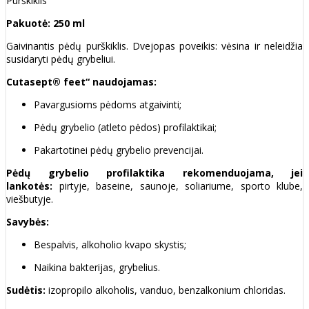
Purškiklis
Pakuotė: 250 ml
Gaivinantis pėdų purškiklis. Dvejopas poveikis: vėsina ir neleidžia
susidaryti pėdų grybeliui.
Cutasept® feet“ naudojamas:
Pavargusioms pėdoms atgaivinti;
Pėdų grybelio (atleto pėdos) profilaktikai;
Pakartotinei pėdų grybelio prevencijai.
Pėdų grybelio profilaktika rekomenduojama, jei
lankotės:
pirtyje, baseine, saunoje, soliariume, sporto klube,
viešbutyje.
Savybės:
Bespalvis, alkoholio kvapo skystis;
Naikina bakterijas, grybelius.
Sudėtis:
izopropilo alkoholis, vanduo, benzalkonium chloridas.