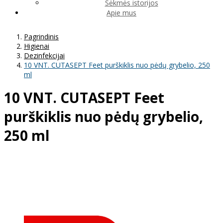
Sėkmės istorijos
Apie mus
Pagrindinis
Higienai
Dezinfekcijai
10 VNT. CUTASEPT Feet purškiklis nuo pėdų grybelio, 250
ml
10 VNT. CUTASEPT Feet
purškiklis nuo pėdų grybelio,
250 ml