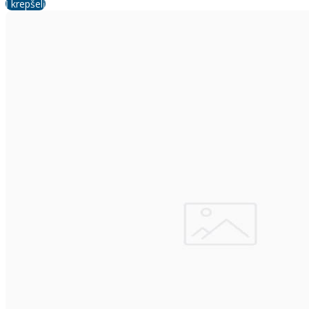
Į krepšelį