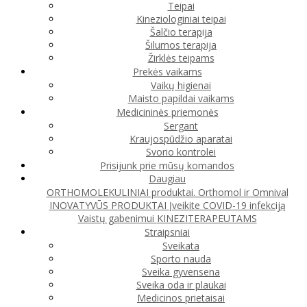
Teipai
Kineziologiniai teipai
Šalčio terapija
Šilumos terapija
Žirklės teipams
Prekės vaikams
Vaikų higienai
Maisto papildai vaikams
Medicininės priemonės
Sergant
Kraujospūdžio aparatai
Svorio kontrolei
Prisijunk prie mūsų komandos
Daugiau
ORTHOMOLEKULINIAI produktai. Orthomol ir Omnival
INOVATYVŪS PRODUKTAI
Įveikite COVID-19 infekciją
Vaistų gabenimui
KINEZITERAPEUTAMS
Straipsniai
Sveikata
Sporto nauda
Sveika gyvensena
Sveika oda ir plaukai
Medicinos prietaisai