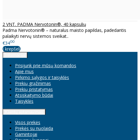
2 VNT. PADMA Nervotonin®, 40 kapsulių
Padma Nervotonin® – naturalus maisto papildas, padedantis
palaikyti nervų sistemos sveikat..
00
€34
Į krepšelį
Informacija
Prisijunk prie mūsų komandos
Apie mus
Pirkimo sąlygos ir taisyklės
Prekių grąžinimas
Prekių pristatymas
Atsiskaitymo būdai
Taisyklės
Klientų aptarnavimas
Visos prekės
Prekės su nuolaida
Gamintojai