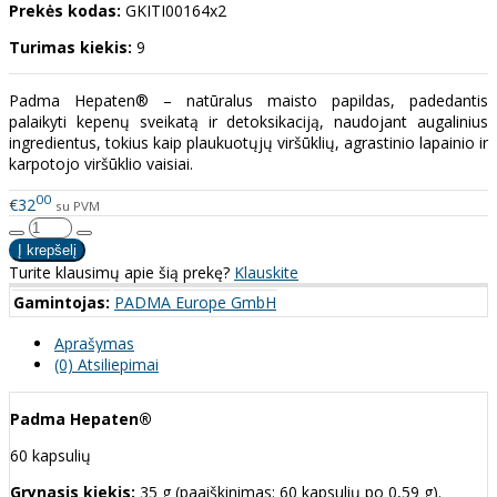
Prekės kodas:
GKITI00164x2
Turimas kiekis:
9
Padma Hepaten® – natūralus maisto papildas, padedantis
palaikyti kepenų sveikatą ir detoksikaciją, naudojant augalinius
ingredientus, tokius kaip plaukuotųjų viršūklių, agrastinio lapainio ir
karpotojo viršūklio vaisiai.
00
€32
su PVM
Turite klausimų apie šią prekę?
Klauskite
Gamintojas:
PADMA Europe GmbH
Aprašymas
(0) Atsiliepimai
Padma Hepaten®
60 kapsulių
Grynasis kiekis:
35 g (paaiškinimas: 60 kapsulių po 0,59 g).