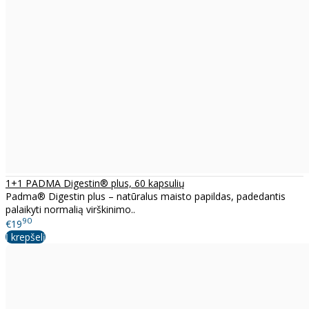
1+1 PADMA Digestin® plus, 60 kapsulių
Padma® Digestin plus – natūralus maisto papildas, padedantis
palaikyti normalią virškinimo..
90
€19
Į krepšelį