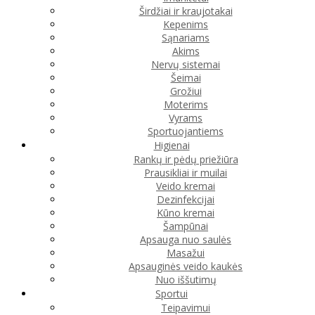
Širdžiai ir kraujotakai
Kepenims
Sąnariams
Akims
Nervų sistemai
Šeimai
Grožiui
Moterims
Vyrams
Sportuojantiems
Higienai
Rankų ir pėdų priežiūra
Prausikliai ir muilai
Veido kremai
Dezinfekcijai
Kūno kremai
Šampūnai
Apsauga nuo saulės
Masažui
Apsauginės veido kaukės
Nuo iššutimų
Sportui
Teipavimui