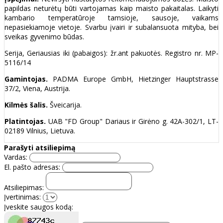
papildas neturėtų būti vartojamas kaip maisto pakaitalas. Laikyti
kambario temperatūroje tamsioje, sausoje, vaikams
nepasiekiamoje vietoje. Svarbu įvairi ir subalansuota mityba, bei
sveikas gyvenimo būdas.
Serija, Geriausias iki (pabaigos): žr.ant pakuotės. Registro nr. MP-
5116/14
Gamintojas.
PADMA Europe GmbH, Hietzinger Hauptstrasse
37/2, Viena, Austrija.
Kilmės šalis.
Šveicarija.
Platintojas.
UAB "FD Group" Dariaus ir Girėno g. 42A-302/1, LT-
02189 Vilnius, Lietuva.
Parašyti atsiliepimą
Vardas:
El. pašto adresas:
Atsiliepimas:
Įvertinimas:
Įveskite saugos kodą: