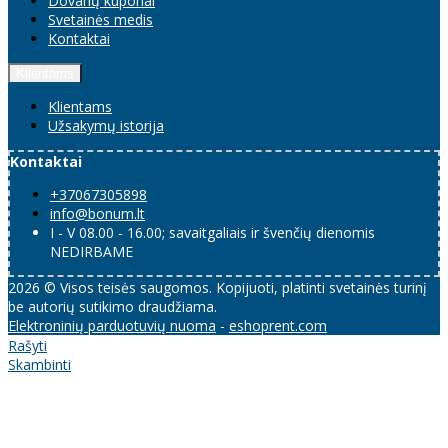
Dovanų kuponai
Svetainės medis
Kontaktai
Klientams
Klientams
Užsakymų istorija
Kontaktai
+37067305898
info@bonum.lt
I - V 08.00 - 16.00; savaitgaliais ir švenčių dienomis
NEDIRBAME
2026 © Visos teisės saugomos. Kopijuoti, platinti svetainės turinį
be autorių sutikimo draudžiama.
Elektroninių parduotuvių nuoma
-
eshoprent.com
Rašyti
Skambinti