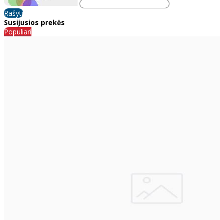
Rašyti
Susijusios prekės
Populiari