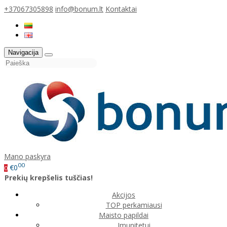
+37067305898
info@bonum.lt
Kontaktai
Navigacija
Mano paskyra
00
€0
0
Prekių krepšelis tuščias!
Akcijos
TOP perkamiausi
Maisto papildai
Imunitetui