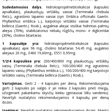
Sudedamosios dalys.
Hidroksipropilmetilceliuliozė (kapsulės
apvalkalas), plaukuotųjų viršūklių vaisiai (Terminalia chebula
Retz.), agrastinio lapainio vaisiai (syn. Emblica officinalis Gaertn.
Phyllanthus emblica L.), karpotojo viršūklio vaisiai (Terminalia
bellirica (Gaertn.) Roxb.), augaliniai aliejai: visiškai hidrintas palmių
aliejus (70%), stabilizatorius riebalų rūgščių mono- ir digliceridai
(30%), cholino bitartaras.
1 kapsulėje yra:
hidroksipropilmetilceliuliozė (kapsulės
apvalkalas) apie 96 mg, cholino bitartaras 54,45 mg, augalinio
aliejaus 20 mg., E460 19,60mg., E551 0,95mg.
1/2/4 kapsulėse yra:
200/400/800 mg plaukuotųjų viršūklių
vaisių (Terminalia chebula Retz.), 100/200/400 mg agrastinio
lapainio vaisių (Phyllanthus emblica L.), 100/200/400 mg karpotojo
viršūklio vaisių (Terminalia bellirica (Gaertn.) Roxb.).
Vartojimas.
Gerti 2 - 4 kapsules per dieną. Rekomenduojama
gerti 2 kapsules po valgio ir jei reikia 2 kapsules prieš miegą,
užsigeriant pakankamu skysčių kiekiu (geriausiai šiltu vandeniu).
Neviršyti nustatytos rekomenduojamos 4 kapsulių per dieną
dozės.
Įspėjimai.
Neviršyti nustatytos rekomenduojamos dozės. Maisto