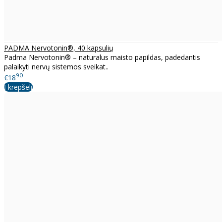
PADMA Nervotonin®, 40 kapsulių
Padma Nervotonin® – naturalus maisto papildas, padedantis
palaikyti nervų sistemos sveikat..
90
€18
Į krepšelį