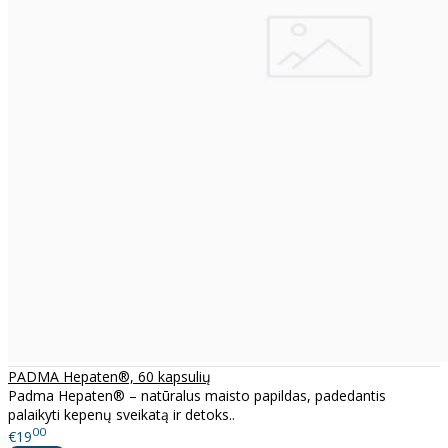
PADMA Hepaten®, 60 kapsulių
Padma Hepaten® – natūralus maisto papildas, padedantis
palaikyti kepenų sveikatą ir detoks..
00
€19