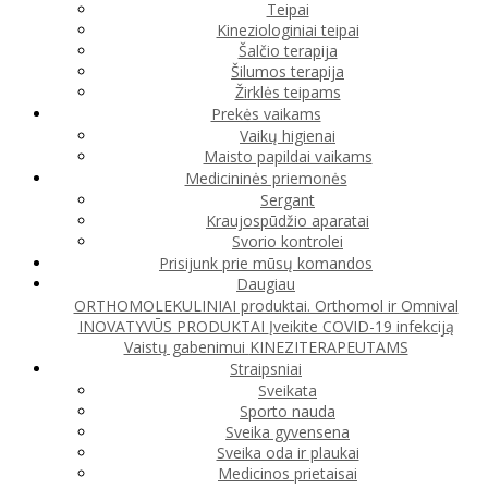
Teipai
Kineziologiniai teipai
Šalčio terapija
Šilumos terapija
Žirklės teipams
Prekės vaikams
Vaikų higienai
Maisto papildai vaikams
Medicininės priemonės
Sergant
Kraujospūdžio aparatai
Svorio kontrolei
Prisijunk prie mūsų komandos
Daugiau
ORTHOMOLEKULINIAI produktai. Orthomol ir Omnival
INOVATYVŪS PRODUKTAI
Įveikite COVID-19 infekciją
Vaistų gabenimui
KINEZITERAPEUTAMS
Straipsniai
Sveikata
Sporto nauda
Sveika gyvensena
Sveika oda ir plaukai
Medicinos prietaisai