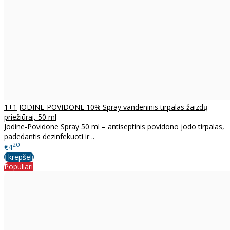
1+1 JODINE-POVIDONE 10% Spray vandeninis tirpalas žaizdų
priežiūrai, 50 ml
Jodine-Povidone Spray 50 ml – antiseptinis povidono jodo tirpalas,
padedantis dezinfekuoti ir ..
20
€4
Į krepšelį
Populiari