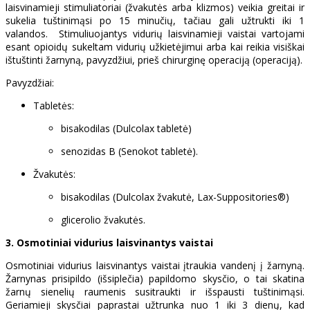
laisvinamieji stimuliatoriai (žvakutės arba klizmos) veikia greitai ir
sukelia tuštinimąsi po 15 minučių, tačiau gali užtrukti iki 1
valandos. Stimuliuojantys vidurių laisvinamieji vaistai vartojami
esant opioidų sukeltam vidurių užkietėjimui arba kai reikia visiškai
ištuštinti žarnyną, pavyzdžiui, prieš chirurginę operaciją (operaciją).
Pavyzdžiai:
Tabletės:
bisakodilas (Dulcolax tabletė)
senozidas B (Senokot tabletė).
Žvakutės:
bisakodilas (Dulcolax žvakutė, Lax-Suppositories®)
glicerolio žvakutės.
3. Osmotiniai vidurius laisvinantys vaistai
Osmotiniai vidurius laisvinantys vaistai įtraukia vandenį į žarnyną.
Žarnynas prisipildo (išsiplečia) papildomo skysčio, o tai skatina
žarnų sienelių raumenis susitraukti ir išspausti tuštinimąsi.
Geriamieji skysčiai paprastai užtrunka nuo 1 iki 3 dienų, kad