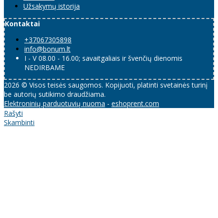
Užsakymų istorija
Kontaktai
+37067305898
info@bonum.lt
I - V 08.00 - 16.00; savaitgaliais ir švenčių dienomis
NEDIRBAME
2026 © Visos teisės saugomos. Kopijuoti, platinti svetainės turinį
be autorių sutikimo draudžiama.
Elektroninių parduotuvių nuoma
-
eshoprent.com
Rašyti
Skambinti