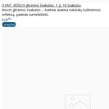
3 VNT. RÖSCH glicerino žvakutės, 1 g, 10 žvakučių
Rösch glicerino žvakutės – švelniai skatina natūralų tuštinimosi
refleksą, padeda suminkštinti..
80
€28
Į krepšelį