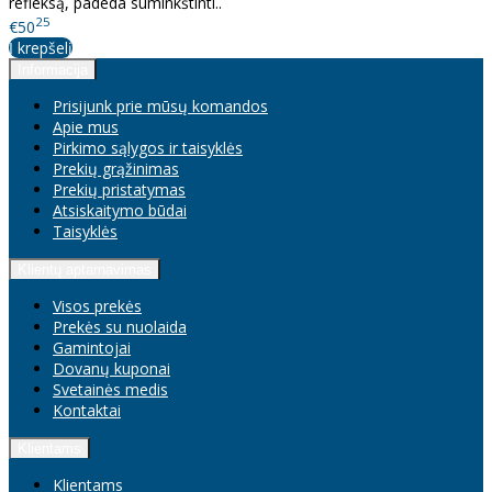
refleksą, padeda suminkštinti..
25
€50
Į krepšelį
Informacija
Prisijunk prie mūsų komandos
Apie mus
Pirkimo sąlygos ir taisyklės
Prekių grąžinimas
Prekių pristatymas
Atsiskaitymo būdai
Taisyklės
Klientų aptarnavimas
Visos prekės
Prekės su nuolaida
Gamintojai
Dovanų kuponai
Svetainės medis
Kontaktai
Klientams
Klientams