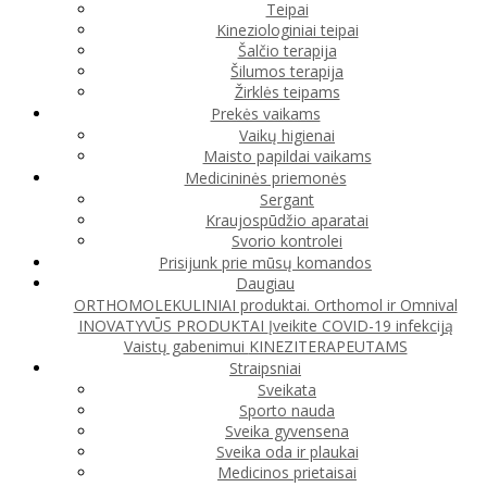
Teipai
Kineziologiniai teipai
Šalčio terapija
Šilumos terapija
Žirklės teipams
Prekės vaikams
Vaikų higienai
Maisto papildai vaikams
Medicininės priemonės
Sergant
Kraujospūdžio aparatai
Svorio kontrolei
Prisijunk prie mūsų komandos
Daugiau
ORTHOMOLEKULINIAI produktai. Orthomol ir Omnival
INOVATYVŪS PRODUKTAI
Įveikite COVID-19 infekciją
Vaistų gabenimui
KINEZITERAPEUTAMS
Straipsniai
Sveikata
Sporto nauda
Sveika gyvensena
Sveika oda ir plaukai
Medicinos prietaisai