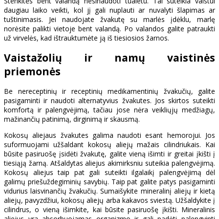
Stenkitės bent valandą nesinaudoti tualetu. Tai suteikia vaistui
daugiau laiko veikti, kol jį gali nuplauti ar nuvalyti šlapimas ar
tuštinimasis. Jei naudojate žvakutę su marlės įdėklu, marlę
norėsite palikti vietoje bent valandą. Po valandos galite patraukti
už virvelės, kad ištrauktumėte ją iš tiesiosios žarnos.
Vaistažolių ir namų vaistinės
priemonės
Be nereceptinių ir receptinių medikamentinių žvakučių, galite
pasigaminti ir naudoti alternatyvius žvakutes. Jos skirtos suteikti
komfortą ir palengvėjimą, tačiau jose nėra veikliųjų medžiagų,
mažinančių patinimą, dirginimą ir skausmą.
Kokosų aliejaus žvakutes galima naudoti esant hemorojui. Jos
suformuojami užšaldant kokosų aliejų mažais cilindriukais. Kai
būsite pasiruošę įsidėti žvakutę, galite vieną išimti ir greitai įkišti į
tiesiąją žarną. Atšaldytas aliejus akimirksniu suteikia palengvėjimą.
Kokosų aliejus taip pat gali suteikti ilgalaikį palengvėjimą dėl
galimų priešuždegiminių savybių. Taip pat galite patys pasigaminti
vidurius laisvinančių žvakučių. Sumaišykite mineralinį aliejų ir kietą
aliejų, pavyzdžiui, kokosų aliejų arba kakavos sviestą. Užšaldykite į
cilindrus, o vieną išimkite, kai būsite pasiruošę įkišti. Mineralinis
aliejus yra absorbuojamas organizmo ir gali padėti palengvinti