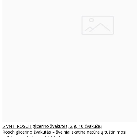
5 VNT. RÖSCH glicerino žvakutės, 2 g, 10 žvakučių
Rösch glicerino žvakutės – švelniai skatina natūralų tuštinimosi