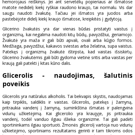
hemorojaus reiškinys. Jei ant servetėlių popieriaus ar išmatose
matote nedidelį kiekį ryškiai raudono kraujo, tai normalu. Vis dar
saugu naudoti žvakutę. Tačiau jei išmatos yra juodos arba
pastebėjote didelį kiekį kraujo išmatose, kreipkitės į gydytoją.
Glicerino žvakutės yra dar vienas būdas pristatyti vaistus į
organizmą, kai negalima naudoti kitų būdų, pavyzdžiui, geriamojo.
Žvakutė yra maža ir gali būti apvali, ovali arba kūgio formos.
Medžiaga, pavyzdžiui, kakavos sviestas arba želatina, supa vaistus.
Patekęs į organizmą žvakutė ištirpsta, kad vaistas išsiskirtų.
Glicerino žvakutėmis gali būti gydoma vietinė sritis arba vaistas per
kraują gali patekti į kitas kūno dalis.
Glicerolis - naudojimas, šalutinis
poveikis
Glicerolis yra natūralus alkoholis. Tai bekvapis skystis, naudojamas
kaip tirpiklis, saldiklis ir vaistas. Glicerolis, patekęs į žarnyną,
pritraukia vandenį į žarnyną, suminkština išmatas ir palengvina
vidurių užkietėjimą. Kai glicerolio yra kraujyje, jis pritraukia
vandenį, todėl vanduo ilgiau išlieka organizme. Tai gali padėti
sportininkams ilgiau sportuoti. Žmonės glicerolį vartoja nuo vidurių
užkietėjimo, sportiniams rezultatams gerinti ir tam tikroms odos