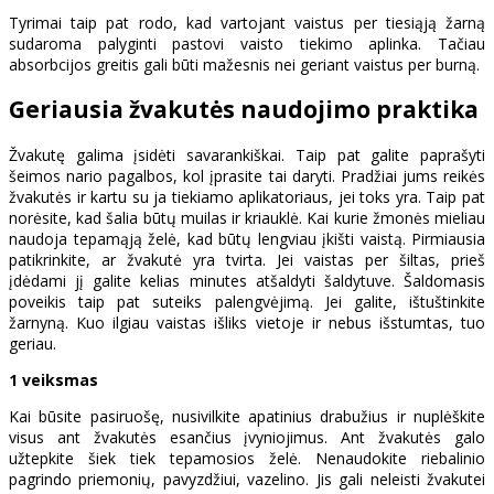
Tyrimai taip pat rodo, kad vartojant vaistus per tiesiąją žarną
sudaroma palyginti pastovi vaisto tiekimo aplinka. Tačiau
absorbcijos greitis gali būti mažesnis nei geriant vaistus per burną.
Geriausia žvakutės naudojimo praktika
Žvakutę galima įsidėti savarankiškai. Taip pat galite paprašyti
šeimos nario pagalbos, kol įprasite tai daryti. Pradžiai jums reikės
žvakutės ir kartu su ja tiekiamo aplikatoriaus, jei toks yra. Taip pat
norėsite, kad šalia būtų muilas ir kriauklė. Kai kurie žmonės mieliau
naudoja tepamąją želė, kad būtų lengviau įkišti vaistą. Pirmiausia
patikrinkite, ar žvakutė yra tvirta. Jei vaistas per šiltas, prieš
įdėdami jį galite kelias minutes atšaldyti šaldytuve. Šaldomasis
poveikis taip pat suteiks palengvėjimą. Jei galite, ištuštinkite
žarnyną. Kuo ilgiau vaistas išliks vietoje ir nebus išstumtas, tuo
geriau.
1 veiksmas
Kai būsite pasiruošę, nusivilkite apatinius drabužius ir nuplėškite
visus ant žvakutės esančius įvyniojimus. Ant žvakutės galo
užtepkite šiek tiek tepamosios želė. Nenaudokite riebalinio
pagrindo priemonių, pavyzdžiui, vazelino. Jis gali neleisti žvakutei