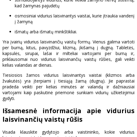
kad žarnynas pajudėtų
osmosiniai vidurius laisvinantys vaistai, kurie įtraukia vandenį
į žarnyną
išmatų arba išmatų minkštikliai.
Yra įvairių vidurius laisvinančių vaistų formų. Vienus galima vartoti
per burną, kitus, pavyzdžiui, klizmą, įkišamą į dugną. Tabletės,
kapsulės, sirupai, lašai ir milteliai vartojami per burną ir,
priklausomai nuo vidurius laisvinančių vaistų rūšies, gali veikti
kelias valandas ar dienas.
Tiesiosios žarnos vidurius laisvinantys vaistai (klizmos arba
žvakutės) yra įterpiami į tiesiąją žarną (dugną). Jie paprastai
pradeda veikti per kelias minutes ar valandą ir dažniausiai
vartojami kaip paskutinė priemonė sunkiam vidurių užkietėjimui
gydyti.
Išsamesnė informacija apie vidurius
laisvinančių vaistų rūšis
Visada klauskite gydytojo arba vaistininko, kokie vidurius