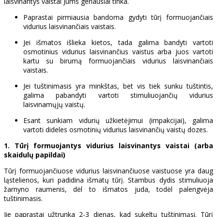
laisvinantys vaistai Jums geriausiai tinka.
Paprastai pirmiausia bandoma gydyti tūrį formuojančiais
vidurius laisvinančiais vaistais.
Jei išmatos išlieka kietos, tada galima bandyti vartoti
osmotinius vidurius laisvinančius vaistus arba juos vartoti
kartu su birumą formuojančiais vidurius laisvinančiais
vaistais.
Jei tuštinimasis yra minkštas, bet vis tiek sunku tuštintis,
galima pabandyti vartoti stimuliuojančių vidurius
laisvinamųjų vaistų.
Esant sunkiam vidurių užkietėjimui (impakcijai), galima
vartoti dideles osmotinių vidurius laisvinančių vaistų dozes.
1. Tūrį formuojantys vidurius laisvinantys vaistai (arba
skaidulų papildai)
Tūrį formuojančiuose vidurius laisvinančiuose vaistuose yra daug
ląstelienos, kuri padidina išmatų tūrį. Stambus dydis stimuliuoja
žarnyno raumenis, dėl to išmatos juda, todėl palengvėja
tuštinimasis.
Jie paprastai užtrunka 2-3 dienas, kad sukeltų tuštinimąsi. Tūrį