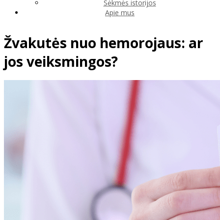
Sėkmės istorijos
Apie mus
Žvakutės nuo hemorojaus: ar
jos veiksmingos?