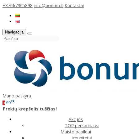
+37067305898
info@bonum.lt
Kontaktai
Navigacija
Mano paskyra
00
€0
0
Prekių krepšelis tuščias!
Akcijos
TOP perkamiausi
Maisto papildai
Imunitetui