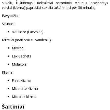
sukeltų tuštinimąsi. Rektaliniai osmotiniai vidurius laisvinantys
vaistai (klizma) paprastai sukelia tuštinimąsi per 30 minučių.
Pavyzdžiai:
Sirupas:
aktuliozė (Laevolac).
Milteliai (maišomi su vandeniu):
Movicol
Lax-Sachets
Molaxole.
Klizma:
Fleet klizma
Micolette klizma
Microlax klizma.
Šaltiniai