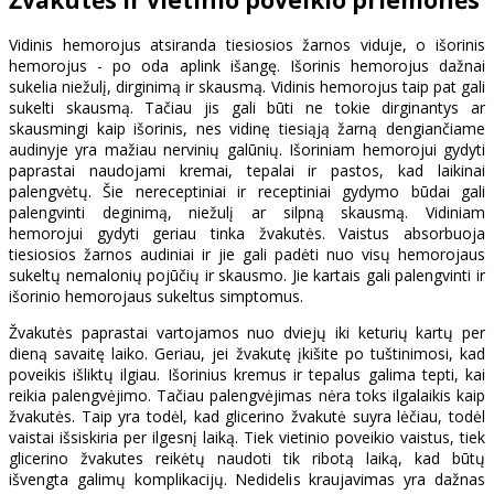
Vidinis hemorojus atsiranda tiesiosios žarnos viduje, o išorinis
hemorojus - po oda aplink išangę. Išorinis hemorojus dažnai
sukelia niežulį, dirginimą ir skausmą. Vidinis hemorojus taip pat gali
sukelti skausmą. Tačiau jis gali būti ne tokie dirginantys ar
skausmingi kaip išorinis, nes vidinę tiesiąją žarną dengiančiame
audinyje yra mažiau nervinių galūnių. Išoriniam hemorojui gydyti
paprastai naudojami kremai, tepalai ir pastos, kad laikinai
palengvėtų. Šie nereceptiniai ir receptiniai gydymo būdai gali
palengvinti deginimą, niežulį ar silpną skausmą. Vidiniam
hemorojui gydyti geriau tinka žvakutės. Vaistus absorbuoja
tiesiosios žarnos audiniai ir jie gali padėti nuo visų hemorojaus
sukeltų nemalonių pojūčių ir skausmo. Jie kartais gali palengvinti ir
išorinio hemorojaus sukeltus simptomus.
Žvakutės paprastai vartojamos nuo dviejų iki keturių kartų per
dieną savaitę laiko. Geriau, jei žvakutę įkišite po tuštinimosi, kad
poveikis išliktų ilgiau. Išorinius kremus ir tepalus galima tepti, kai
reikia palengvėjimo. Tačiau palengvėjimas nėra toks ilgalaikis kaip
žvakutės. Taip yra todėl, kad glicerino žvakutė suyra lėčiau, todėl
vaistai išsiskiria per ilgesnį laiką. Tiek vietinio poveikio vaistus, tiek
glicerino žvakutes reikėtų naudoti tik ribotą laiką, kad būtų
išvengta galimų komplikacijų. Nedidelis kraujavimas yra dažnas