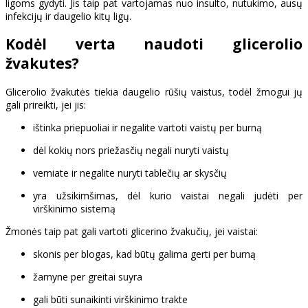
ligoms gydyti. Jis taip pat vartojamas nuo insulto, nutukimo, ausų
infekcijų ir daugelio kitų ligų.
Kodėl verta naudoti glicerolio
žvakutes?
Glicerolio žvakutės tiekia daugelio rūšių vaistus, todėl žmogui jų
gali prireikti, jei jis:
ištinka priepuoliai ir negalite vartoti vaistų per burną
dėl kokių nors priežasčių negali nuryti vaistų
vemiate ir negalite nuryti tablečių ar skysčių
yra užsikimšimas, dėl kurio vaistai negali judėti per
virškinimo sistemą
Žmonės taip pat gali vartoti glicerino žvakučių, jei vaistai:
skonis per blogas, kad būtų galima gerti per burną
žarnyne per greitai suyra
gali būti sunaikinti virškinimo trakte