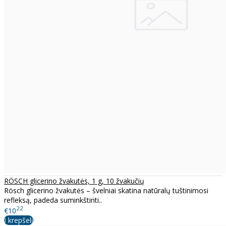
RÖSCH glicerino žvakutės, 1 g, 10 žvakučių
Rösch glicerino žvakutės – švelniai skatina natūralų tuštinimosi
refleksą, padeda suminkštinti..
22
€10
Į krepšelį