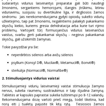
sudarantys vidurius laisvinantys preparatai gali būti naudingi
žmonėms, sergantiems hemorojumi, išangės įtrūkimu, lėtiniu
viduriavimu, susijusiu su divertikuline liga, ir dirgliosios žarnos
sindromu. Jais nerekomenduojama gydyti opioidų sukelto vidurių
užkietėjimo, taip pat žmonėms, negalintiems palaikyti pakankamo
skysčių kiekio, kuriems gresia dehidratacija arba kurie turi rijimo
problemų. Vartojant tūrį formuojančius vidurius laisvinančius
vaistus, svarbu gerti pakankamai skysčių - negėrus pakankamai
skysčių, gali užsikimšti žarnynas.
Tokie pavyzdžiai yra šie:
neperdirbtos sėlenos arba avižų sėlenos
psyllium (Konsyl D®, Mucilax®, Metamucil®, Bonvit®)
sterkulija (Normacol®, Normafibe®)
2. Stimuliuojantys vidurius vaistai
Stimuliuojamieji vidurių laisvinamieji vaistai stimuliuoja žarnyno
nervus, sukelia raumenų susitraukimus ir taip išjudina žarnyną.
Tabletės ar kapsulės paprastai sukelia tuštinimąsi po 8-12 valandų.
Rekomenduojama dozę vartoti prieš miegą, todėl tikėtina, kad
norą eiti į tualetą pajusite tik kitą rytą. Tiesiosios žarnos