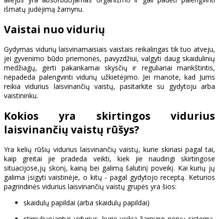
išmatų judėjimą žarnynu.
Vaistai nuo vidurių
Gydymas vidurių laisvinamaisiais vaistais reikalingas tik tuo atveju,
jei gyvenimo būdo priemonės, pavyzdžiui, valgyti daug skaidulinių
medžiagų, gerti pakankamai skysčių ir reguliariai mankštintis,
nepadeda palengvinti vidurių užkietėjimo. Jei manote, kad Jums
reikia vidurius laisvinančių vaistų, pasitarkite su gydytoju arba
vaistininku.
Kokios yra skirtingos vidurius
laisvinančių vaistų rūšys?
Yra kelių rūšių vidurius laisvinančių vaistų, kurie skiriasi pagal tai,
kaip greitai jie pradeda veikti, kiek jie naudingi skirtingose
situacijose,jų skonį, kainą bei galimą šalutinį poveikį. Kai kurių jų
galima įsigyti vaistinėje, o kitų - pagal gydytojo receptą. Keturios
pagrindinės vidurius laisvinančių vaistų grupės yra šios:
skaidulų papildai (arba skaidulų papildai)
stimuliuojantys vidurius, kurie veikia žarnyno nervų sistemą,