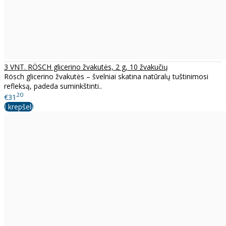
3 VNT. RÖSCH glicerino žvakutės, 2 g, 10 žvakučių
Rösch glicerino žvakutės – švelniai skatina natūralų tuštinimosi
refleksą, padeda suminkštinti..
20
€31
Į krepšelį