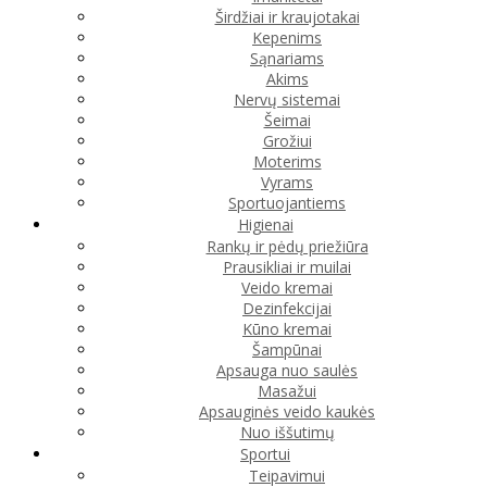
Širdžiai ir kraujotakai
Kepenims
Sąnariams
Akims
Nervų sistemai
Šeimai
Grožiui
Moterims
Vyrams
Sportuojantiems
Higienai
Rankų ir pėdų priežiūra
Prausikliai ir muilai
Veido kremai
Dezinfekcijai
Kūno kremai
Šampūnai
Apsauga nuo saulės
Masažui
Apsauginės veido kaukės
Nuo iššutimų
Sportui
Teipavimui