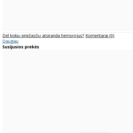
Dėl kokių priežasčių atsiranda hemorojus?
Komentarai (0)
Daugiau
Susijusios prekės