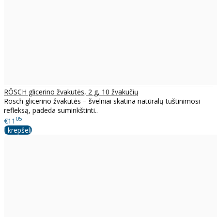
RÖSCH glicerino žvakutės, 2 g, 10 žvakučių
Rösch glicerino žvakutės – švelniai skatina natūralų tuštinimosi
refleksą, padeda suminkštinti..
05
€11
Į krepšelį