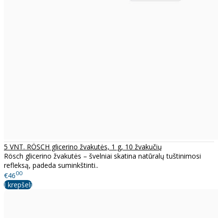
5 VNT. RÖSCH glicerino žvakutės, 1 g, 10 žvakučių
Rösch glicerino žvakutės – švelniai skatina natūralų tuštinimosi
refleksą, padeda suminkštinti..
00
€46
Į krepšelį