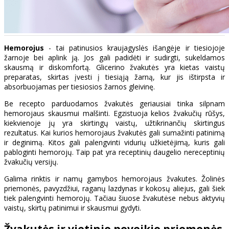
Hemorojus
- tai patinusios kraujagyslės išangėje ir tiesiojoje
žarnoje bei aplink ją. Jos gali padidėti ir sudirgti, sukeldamos
skausmą ir diskomfortą. Glicerino žvakutės yra kietas vaistų
preparatas, skirtas įvesti į tiesiąją žarną, kur jis ištirpsta ir
absorbuojamas per tiesiosios žarnos gleivinę.
Be recepto parduodamos žvakutės geriausiai tinka silpnam
hemorojaus skausmui malšinti. Egzistuoja kelios žvakučių rūšys,
kiekvienoje jų yra skirtingų vaistų, užtikrinančių skirtingus
rezultatus. Kai kurios hemorojaus žvakutės gali sumažinti patinimą
ir deginimą. Kitos gali palengvinti vidurių užkietėjimą, kuris gali
pabloginti hemorojų. Taip pat yra receptinių daugelio nereceptinių
žvakučių versijų.
Galima rinktis ir namų gamybos hemorojaus žvakutes. Žolinės
priemonės, pavyzdžiui, raganų lazdynas ir kokosų aliejus, gali šiek
tiek palengvinti hemorojų. Tačiau šiuose žvakutėse nebus aktyvių
vaistų, skirtų patinimui ir skausmui gydyti.
Žvakutės ir vietinio poveikio priemonės