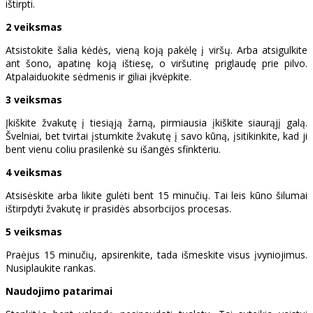
ištirpti.
2 veiksmas
Atsistokite šalia kėdės, vieną koją pakėlę į viršų. Arba atsigulkite
ant šono, apatinę koją ištiesę, o viršutinę priglaudę prie pilvo.
Atpalaiduokite sėdmenis ir giliai įkvėpkite.
3 veiksmas
Įkiškite žvakutę į tiesiąją žarną, pirmiausia įkiškite siaurąjį galą.
Švelniai, bet tvirtai įstumkite žvakutę į savo kūną, įsitikinkite, kad ji
bent vienu coliu prasilenkė su išangės sfinkteriu.
4 veiksmas
Atsisėskite arba likite gulėti bent 15 minučių. Tai leis kūno šilumai
ištirpdyti žvakutę ir prasidės absorbcijos procesas.
5 veiksmas
Praėjus 15 minučių, apsirenkite, tada išmeskite visus įvyniojimus.
Nusiplaukite rankas.
Naudojimo patarimai