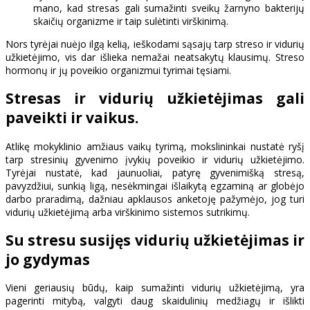
mano, kad stresas gali sumažinti sveikų žarnyno bakterijų
skaičių organizme ir taip sulėtinti virškinimą.
Nors tyrėjai nuėjo ilgą kelią, ieškodami sąsajų tarp streso ir vidurių
užkietėjimo, vis dar išlieka nemažai neatsakytų klausimų. Streso
hormonų ir jų poveikio organizmui tyrimai tęsiami.
Stresas ir vidurių užkietėjimas gali
paveikti ir vaikus.
Atlikę mokyklinio amžiaus vaikų tyrimą, mokslininkai nustatė ryšį
tarp stresinių gyvenimo įvykių poveikio ir vidurių užkietėjimo.
Tyrėjai nustatė, kad jaunuoliai, patyrę gyvenimišką stresą,
pavyzdžiui, sunkią ligą, nesėkmingai išlaikytą egzaminą ar globėjo
darbo praradimą, dažniau apklausos anketoję pažymėjo, jog turi
vidurių užkietėjimą arba virškinimo sistemos sutrikimų.
Su stresu susijęs vidurių užkietėjimas ir
jo gydymas
Vieni geriausių būdų, kaip sumažinti vidurių užkietėjimą, yra
pagerinti mitybą, valgyti daug skaidulinių medžiagų ir išlikti