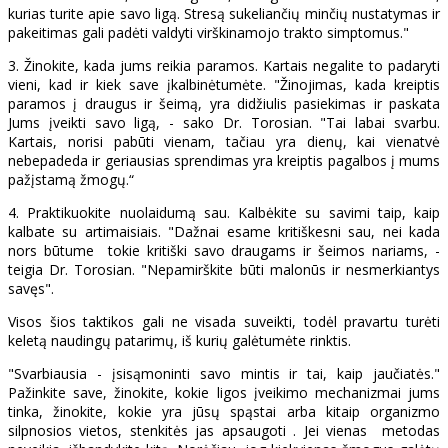
kurias turite apie savo ligą. Stresą sukeliančių minčių nustatymas ir
pakeitimas gali padėti valdyti virškinamojo trakto simptomus."
3. Žinokite, kada jums reikia paramos. Kartais negalite to padaryti
vieni, kad ir kiek save įkalbinėtumėte. "Žinojimas, kada kreiptis
paramos į draugus ir šeimą, yra didžiulis pasiekimas ir paskata
Jums įveikti savo ligą, - sako Dr. Torosian. "Tai labai svarbu.
Kartais, norisi pabūti vienam, tačiau yra dienų, kai vienatvė
nebepadeda ir geriausias sprendimas yra kreiptis pagalbos į mums
pažįstamą žmogų.“
4. Praktikuokite nuolaidumą sau. Kalbėkite su savimi taip, kaip
kalbate su artimaisiais. "Dažnai esame kritiškesni sau, nei kada
nors būtume tokie kritiški savo draugams ir šeimos nariams, -
teigia Dr. Torosian. "Nepamirškite būti malonūs ir nesmerkiantys
savęs".
Visos šios taktikos gali ne visada suveikti, todėl pravartu turėti
keletą naudingų patarimų, iš kurių galėtumėte rinktis.
"Svarbiausia - įsisąmoninti savo mintis ir tai, kaip jaučiatės."
Pažinkite save, žinokite, kokie ligos įveikimo mechanizmai jums
tinka, žinokite, kokie yra jūsų spąstai arba kitaip organizmo
silpnosios vietos, stenkitės jas apsaugoti . Jei vienas metodas