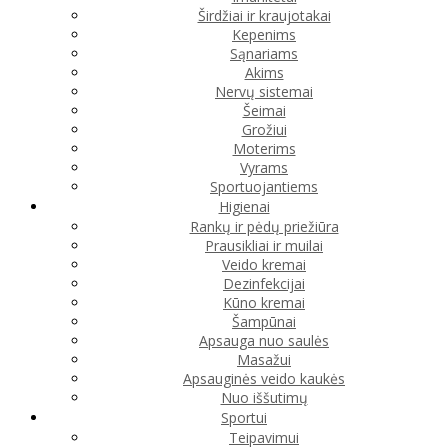
Širdžiai ir kraujotakai
Kepenims
Sąnariams
Akims
Nervų sistemai
Šeimai
Grožiui
Moterims
Vyrams
Sportuojantiems
Higienai
Rankų ir pėdų priežiūra
Prausikliai ir muilai
Veido kremai
Dezinfekcijai
Kūno kremai
Šampūnai
Apsauga nuo saulės
Masažui
Apsauginės veido kaukės
Nuo iššutimų
Sportui
Teipavimui