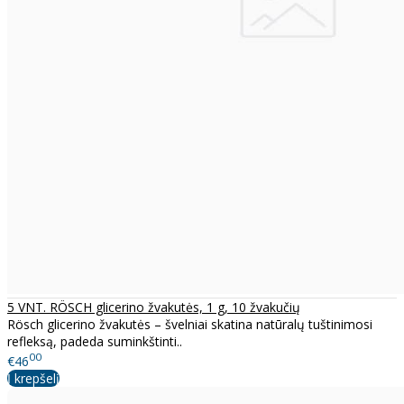
5 VNT. RÖSCH glicerino žvakutės, 1 g, 10 žvakučių
Rösch glicerino žvakutės – švelniai skatina natūralų tuštinimosi
refleksą, padeda suminkštinti..
00
€46
Į krepšelį