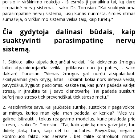
poilsio ir virškinimo reakcija - iš esmės ji panaikina tai, ką daro
simpatinė nervų sistema, - sako Dr. Torosian. "Kai suaktyvinama
parasimpatinė nervų sistema, jūsų kūnas nurimsta, širdies ritmas
sumažėja, o virškinimo sistema veikia taip, kaip turėtų."
Čia gydytoja dalinasi būdais, kaip
suaktyvinti parasimpatinę nervų
sistemą.
1. Skirkite laiko atpalaiduojančiai veiklai. "Ką kiekvienas žmogus
laiko atpalaiduojančia veikla, priklauso nuo jo paties, - sako
daktarė Torosian. "Vienas žmogus gali norėti atsipalaiduoti
skaitydamas gerą knygą, kitas - užsiimti kokia nors aktyvia veikla,
pavyzdžiui, žygiuoti pėsčiomis. Raskite tai, kas jums padeda valdyti
stresą, ir įtraukite tai į savo dienotvarkę. Tai padeda susikurti
buferį nuo streso tiek prevenciškai, tiek streso metu."
2. Pasitikrinkite save. Kai jaučiatės sutrikę, sustokite ir pagalvokite:
ar mintys, kurios man kyla, man padeda, ar kenkia? "Mes visi
galime įsitraukti į tokius reagavimo modelius, kurie prisideda prie
streso, - sako Dr. Torosian. "Tai, kaip apie ką nors galvojate, turi
didelę įtaką tam, kaip dėl to jaučiatės. Pavyzdžiui, negalite
kontroliuoti fakto, kad sergate , bet galite kontroliuoti mintis,