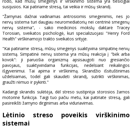
rodo, kad mūsų smegenys ir virškinimo sistema yra tiesiogiai
susijusios. Kai patiriame stresą, tai veikia ir mūsų skrandį.
"Žarnynas dažnai vadinamas antrosiomis smegenimis, nes jo
nervų sistema turi daugiau neuromediatorių nei centrinė smegenų
nervų sistema", - sako medicinos mokslų daktarė Tracey
Torosian, sveikatos psichologė, kuri specializuojasi "Henry Ford
Health" virškinamojo trakto sveikatos srityje.
"Kai patiriame stresą, mūsų smegenys suaktyvina simpatinę nervų
sistemą. Simpatinė nervų sistema yra mūsų reakcija į "bėk arba
kovok": ji paruošia organizmą apsisaugoti nuo gresiančio
pavojaus, suaktyvindama funkcijas, nedelsiant reikalingos
išgyvenimui. Tai apima ir virškinimą. Skrandžio išsituštinimas
uždelsiamas, todėl gali skaudėti skrandį, sutrikti virškinimas,
graužti rėmuo ir pykinti."
Kadangi skrandis sulėtėja, dėl streso sustiprėja storosios žarnos
motorinė funkcija. Taigi tuo pačiu metu, kai patiriate stresą, gali
pasireikšti žarnyno dirginimas arba viduriavimas.
Lėtinio streso poveikis virškinimo
sistemai