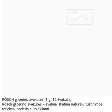
RÖSCH glicerino žvakutės, 1 g, 10 žvakučių
Rösch glicerino žvakutės – švelniai skatina natūralų tuštinimosi
refleksą, padeda suminkštinti..