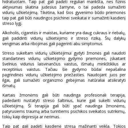
hidratuotam. Taip pat gali padėti reguliari mankšta, nes fizinis
aktyvumas skatina judesius žarnyne, o tai padeda sumažinti
vidurių užkietėjimą. Tikėtina, kad šios gyvenimo būdo priemonės
taip pat gali būti naudingos psichinei sveikatai ir sumažinti kasdienį
streso lygį.
Alkoholis, cigaretės ir maistas, kuriame yra daug cukraus ir riebalų,
gali padidinti vidurių užkietėjimo ir streso riziką. Šių dalykų
vengimas arba ribojimas gali pagerinti abu simptomus.
Streso sukeltam vidurių užkietėjimui gydyti žmonės gali naudoti
standartines vidurių užkietėjimo gydymo priemones, įskaitant
švelnius vidurius laisvinančius vaistus, išmatų minkštiklius ar
receptinius vaistus. Tačiau šie gydymo būdai nepašalina
pagrindinės vidurių užkietėjimo priežasties. Naudojant juos per
ilgai, gali sumažėti organizmo gebėjimas natūraliai atsikratyti
išmatų.
Kartais žmonėms gali būti naudinga profesionali terapija,
padedanti nustatyti streso šaltinius, kurie gali sukelti vidurių
užkietėjimą. Ši terapija gali būti ypač naudinga žmonėms,
patyrusiems traumą arba turintiems psichikos sveikatos sutrikimų,
tokių kaip depresija ar nerimas.
Taip pat gali padėti kasdienė stresą mažinanti veikla. Tokios