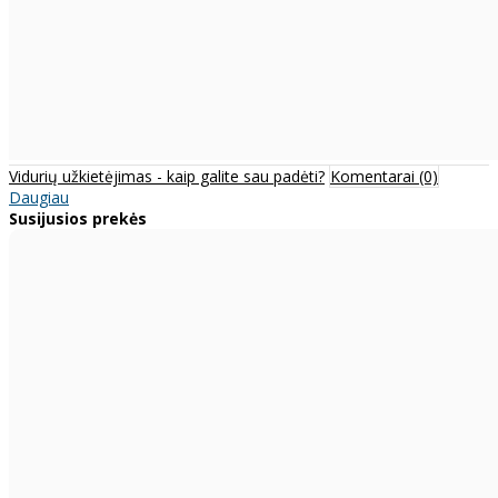
Vidurių užkietėjimas - kaip galite sau padėti?
Komentarai (0)
Daugiau
Susijusios prekės