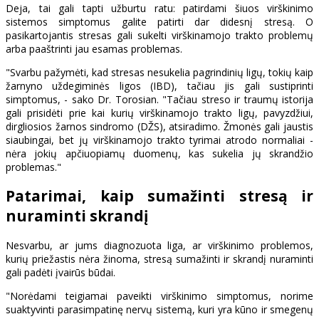
Deja, tai gali tapti užburtu ratu: patirdami šiuos virškinimo
sistemos simptomus galite patirti dar didesnį stresą. O
pasikartojantis stresas gali sukelti virškinamojo trakto problemų
arba paaštrinti jau esamas problemas.
"Svarbu pažymėti, kad stresas nesukelia pagrindinių ligų, tokių kaip
žarnyno uždegiminės ligos (IBD), tačiau jis gali sustiprinti
simptomus, - sako Dr. Torosian. "Tačiau streso ir traumų istorija
gali prisidėti prie kai kurių virškinamojo trakto ligų, pavyzdžiui,
dirgliosios žarnos sindromo (DŽS), atsiradimo. Žmonės gali jaustis
siaubingai, bet jų virškinamojo trakto tyrimai atrodo normaliai -
nėra jokių apčiuopiamų duomenų, kas sukelia jų skrandžio
problemas."
Patarimai, kaip sumažinti stresą ir
nuraminti skrandį
Nesvarbu, ar jums diagnozuota liga, ar virškinimo problemos,
kurių priežastis nėra žinoma, stresą sumažinti ir skrandį nuraminti
gali padėti įvairūs būdai.
"Norėdami teigiamai paveikti virškinimo simptomus, norime
suaktyvinti parasimpatinę nervų sistemą, kuri yra kūno ir smegenų