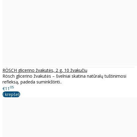
RÖSCH glicerino žvakutės, 2 g, 10 žvakučių
Rösch glicerino žvakutės – švelniai skatina natūralų tuštinimosi
refleksą, padeda suminkštinti..
05
€11
Į krepšelį