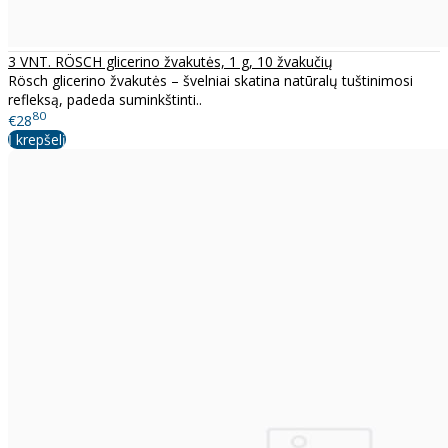
3 VNT. RÖSCH glicerino žvakutės, 1 g, 10 žvakučių
Rösch glicerino žvakutės – švelniai skatina natūralų tuštinimosi
refleksą, padeda suminkštinti..
80
€28
Į krepšelį