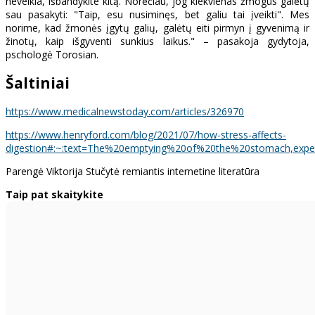
neveikia, išbandykite kitą. Norėčiau, jog kiekvienas žmogus galėtų
sau pasakyti: "Taip, esu nusiminęs, bet galiu tai įveikti". Mes
norime, kad žmonės įgytų galių, galėtų eiti pirmyn į gyvenimą ir
žinotų, kaip išgyventi sunkius laikus." – pasakoja gydytoja,
pschologė Torosian.
Šaltiniai
https://www.medicalnewstoday.com/articles/326970
https://www.henryford.com/blog/2021/07/how-stress-affects-
digestion#:~:text=The%20emptying%20of%20the%20stomach,exp
Parengė Viktorija Stučytė remiantis internetine literatūra
Taip pat skaitykite