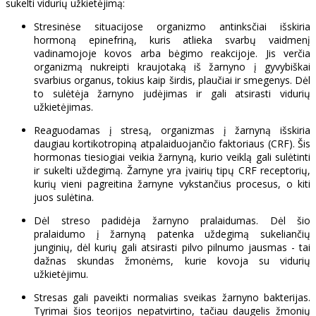
sukelti vidurių užkietėjimą:
Stresinėse situacijose organizmo antinksčiai išskiria
hormoną epinefriną, kuris atlieka svarbų vaidmenį
vadinamojoje kovos arba bėgimo reakcijoje. Jis verčia
organizmą nukreipti kraujotaką iš žarnyno į gyvybiškai
svarbius organus, tokius kaip širdis, plaučiai ir smegenys. Dėl
to sulėtėja žarnyno judėjimas ir gali atsirasti vidurių
užkietėjimas.
Reaguodamas į stresą, organizmas į žarnyną išskiria
daugiau kortikotropiną atpalaiduojančio faktoriaus (CRF). Šis
hormonas tiesiogiai veikia žarnyną, kurio veiklą gali sulėtinti
ir sukelti uždegimą. Žarnyne yra įvairių tipų CRF receptorių,
kurių vieni pagreitina žarnyne vykstančius procesus, o kiti
juos sulėtina.
Dėl streso padidėja žarnyno pralaidumas. Dėl šio
pralaidumo į žarnyną patenka uždegimą sukeliančių
junginių, dėl kurių gali atsirasti pilvo pilnumo jausmas - tai
dažnas skundas žmonėms, kurie kovoja su vidurių
užkietėjimu.
Stresas gali paveikti normalias sveikas žarnyno bakterijas.
Tyrimai šios teorijos nepatvirtino, tačiau daugelis žmonių