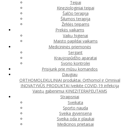
Teipai
Kineziologiniai teipai
Šalčio terapija
Šilumos terapija
Žirklės teipams
Prekės vaikams
Vaikų higienai
Maisto papildai vaikams
Medicininės priemonės
Sergant
Kraujospūdžio aparatai
Svorio kontrolei
Prisijunk prie mūsų komandos
Daugiau
ORTHOMOLEKULINIAI produktai. Orthomol ir Omnival
INOVATYVŪS PRODUKTAI
Įveikite COVID-19 infekciją
Vaistų gabenimui
KINEZITERAPEUTAMS
Straipsniai
Sveikata
Sporto nauda
Sveika gyvensena
Sveika oda ir plaukai
Medicinos prietaisai