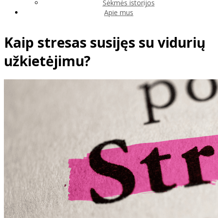
Sėkmės istorijos
Apie mus
Kaip stresas susijęs su vidurių
užkietėjimu?