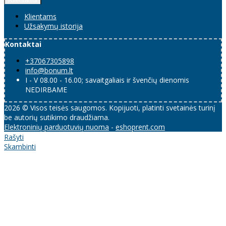
Klientams
Užsakymų istorija
Kontaktai
+37067305898
info@bonum.lt
I - V 08.00 - 16.00; savaitgaliais ir švenčių dienomis
NEDIRBAME
2026 © Visos teisės saugomos. Kopijuoti, platinti svetainės turinį
be autorių sutikimo draudžiama.
Elektroninių parduotuvių nuoma
-
eshoprent.com
Rašyti
Skambinti