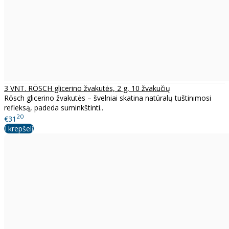
3 VNT. RÖSCH glicerino žvakutės, 2 g, 10 žvakučių
Rösch glicerino žvakutės – švelniai skatina natūralų tuštinimosi
refleksą, padeda suminkštinti..
20
€31
Į krepšelį