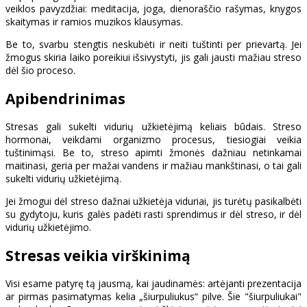
veiklos pavyzdžiai: meditacija, joga, dienoraščio rašymas, knygos
skaitymas ir ramios muzikos klausymas.
Be to, svarbu stengtis neskubėti ir neiti tuštinti per prievartą. Jei
žmogus skiria laiko poreikiui išsivystyti, jis gali jausti mažiau streso
dėl šio proceso.
Apibendrinimas
Stresas gali sukelti vidurių užkietėjimą keliais būdais. Streso
hormonai, veikdami organizmo procesus, tiesiogiai veikia
tuštinimąsi. Be to, streso apimti žmonės dažniau netinkamai
maitinasi, geria per mažai vandens ir mažiau mankštinasi, o tai gali
sukelti vidurių užkietėjimą.
Jei žmogui dėl streso dažnai užkietėja viduriai, jis turėtų pasikalbėti
su gydytoju, kuris galės padėti rasti sprendimus ir dėl streso, ir dėl
vidurių užkietėjimo.
Stresas veikia virškinimą
Visi esame patyrę tą jausmą, kai jaudinamės: artėjanti prezentacija
ar pirmas pasimatymas kelia „šiurpuliukus“ pilve. Šie "šiurpuliukai"