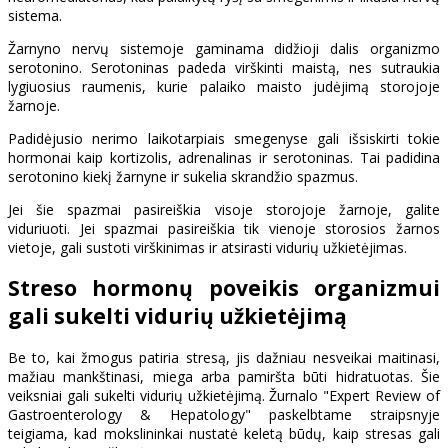
sistema.
Žarnyno nervų sistemoje gaminama didžioji dalis organizmo
serotonino. Serotoninas padeda virškinti maistą, nes sutraukia
lygiuosius raumenis, kurie palaiko maisto judėjimą storojoje
žarnoje.
Padidėjusio nerimo laikotarpiais smegenyse gali išsiskirti tokie
hormonai kaip kortizolis, adrenalinas ir serotoninas. Tai padidina
serotonino kiekį žarnyne ir sukelia skrandžio spazmus.
Jei šie spazmai pasireiškia visoje storojoje žarnoje, galite
viduriuoti. Jei spazmai pasireiškia tik vienoje storosios žarnos
vietoje, gali sustoti virškinimas ir atsirasti vidurių užkietėjimas.
Streso hormonų poveikis organizmui
gali sukelti vidurių užkietėjimą
Be to, kai žmogus patiria stresą, jis dažniau nesveikai maitinasi,
mažiau mankštinasi, miega arba pamiršta būti hidratuotas. Šie
veiksniai gali sukelti vidurių užkietėjimą. Žurnalo "Expert Review of
Gastroenterology & Hepatology" paskelbtame straipsnyje
teigiama, kad mokslininkai nustatė keletą būdų, kaip stresas gali