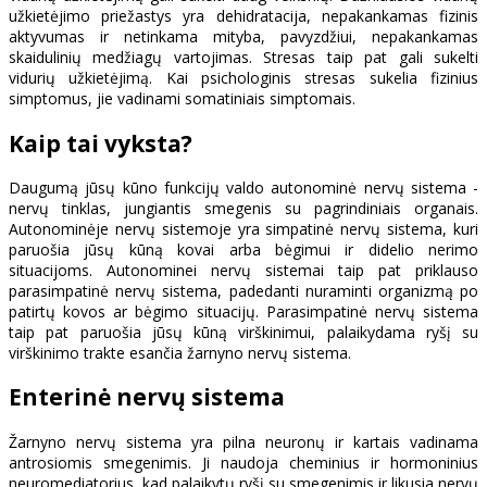
užkietėjimo priežastys yra dehidratacija, nepakankamas fizinis
aktyvumas ir netinkama mityba, pavyzdžiui, nepakankamas
skaidulinių medžiagų vartojimas. Stresas taip pat gali sukelti
vidurių užkietėjimą. Kai psichologinis stresas sukelia fizinius
simptomus, jie vadinami somatiniais simptomais.
Kaip tai vyksta?
Daugumą jūsų kūno funkcijų valdo autonominė nervų sistema -
nervų tinklas, jungiantis smegenis su pagrindiniais organais.
Autonominėje nervų sistemoje yra simpatinė nervų sistema, kuri
paruošia jūsų kūną kovai arba bėgimui ir didelio nerimo
situacijoms. Autonominei nervų sistemai taip pat priklauso
parasimpatinė nervų sistema, padedanti nuraminti organizmą po
patirtų kovos ar bėgimo situacijų. Parasimpatinė nervų sistema
taip pat paruošia jūsų kūną virškinimui, palaikydama ryšį su
virškinimo trakte esančia žarnyno nervų sistema.
Enterinė nervų sistema
Žarnyno nervų sistema yra pilna neuronų ir kartais vadinama
antrosiomis smegenimis. Ji naudoja cheminius ir hormoninius
neuromediatorius, kad palaikytų ryšį su smegenimis ir likusia nervų