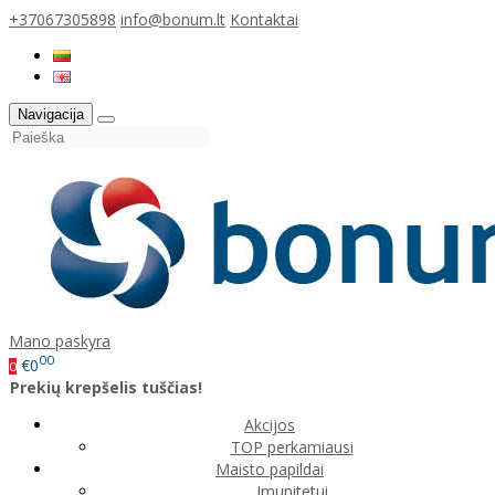
+37067305898
info@bonum.lt
Kontaktai
Navigacija
Mano paskyra
00
€0
0
Prekių krepšelis tuščias!
Akcijos
TOP perkamiausi
Maisto papildai
Imunitetui