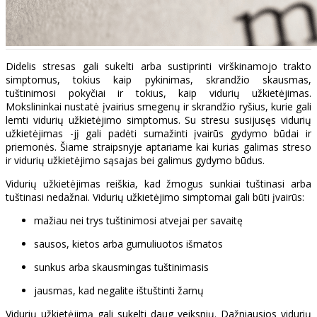
Didelis stresas gali sukelti arba sustiprinti virškinamojo trakto
simptomus, tokius kaip pykinimas, skrandžio skausmas,
tuštinimosi pokyčiai ir tokius, kaip vidurių užkietėjimas.
Mokslininkai nustatė įvairius smegenų ir skrandžio ryšius, kurie gali
lemti vidurių užkietėjimo simptomus. Su stresu susijusęs vidurių
užkietėjimas -jį gali padėti sumažinti įvairūs gydymo būdai ir
priemonės. Šiame straipsnyje aptariame kai kurias galimas streso
ir vidurių užkietėjimo sąsajas bei galimus gydymo būdus.
Vidurių užkietėjimas reiškia, kad žmogus sunkiai tuštinasi arba
tuštinasi nedažnai. Vidurių užkietėjimo simptomai gali būti įvairūs:
mažiau nei trys tuštinimosi atvejai per savaitę
sausos, kietos arba gumuliuotos išmatos
sunkus arba skausmingas tuštinimasis
jausmas, kad negalite ištuštinti žarnų
Vidurių užkietėjimą gali sukelti daug veiksnių. Dažniausios vidurių