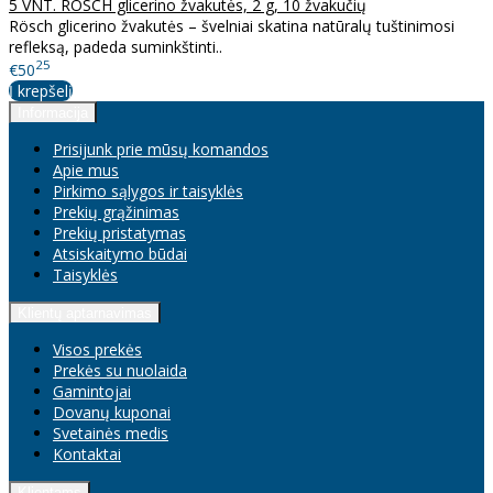
5 VNT. RÖSCH glicerino žvakutės, 2 g, 10 žvakučių
Rösch glicerino žvakutės – švelniai skatina natūralų tuštinimosi
refleksą, padeda suminkštinti..
25
€50
Į krepšelį
Informacija
Prisijunk prie mūsų komandos
Apie mus
Pirkimo sąlygos ir taisyklės
Prekių grąžinimas
Prekių pristatymas
Atsiskaitymo būdai
Taisyklės
Klientų aptarnavimas
Visos prekės
Prekės su nuolaida
Gamintojai
Dovanų kuponai
Svetainės medis
Kontaktai
Klientams