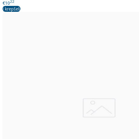
22
€10
Į krepšelį