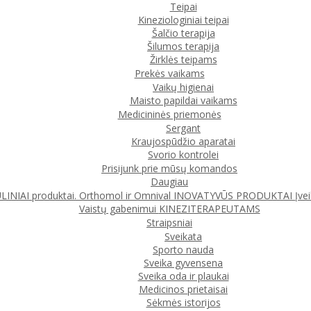
Teipai
Kineziologiniai teipai
Šalčio terapija
Šilumos terapija
Žirklės teipams
Prekės vaikams
Vaikų higienai
Maisto papildai vaikams
Medicininės priemonės
Sergant
Kraujospūdžio aparatai
Svorio kontrolei
Prisijunk prie mūsų komandos
Daugiau
IAI produktai. Orthomol ir Omnival
INOVATYVŪS PRODUKTAI
Įve
Vaistų gabenimui
KINEZITERAPEUTAMS
Straipsniai
Sveikata
Sporto nauda
Sveika gyvensena
Sveika oda ir plaukai
Medicinos prietaisai
Sėkmės istorijos