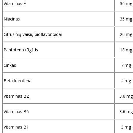
Vitaminas E
36 mg
Niacinas
35 mg
Citrusinių vaisių bioflavonoidai
20 mg
Pantoteno rūgštis
18 mg
Cinkas
7 mg
Beta-karotenas
4 mg
Vitaminas B2
3,6 mg
Vitaminas B6
3,6 mg
Vitaminas B1
3 mg