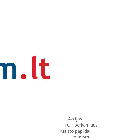
Akcijos
TOP perkamiausi
Maisto papildai
Imunitetui