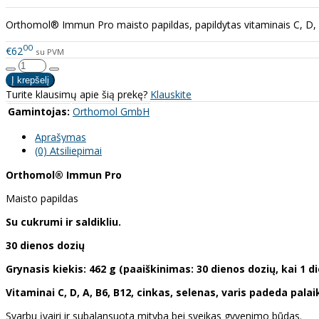
Orthomol® Immun Pro maisto papildas, papildytas vitaminais C, D, A, 
00
€62
su PVM
Turite klausimų apie šią prekę?
Klauskite
Gamintojas:
Orthomol GmbH
Aprašymas
(0) Atsiliepimai
Orthomol® Immun Pro
Maisto papildas
Su cukrumi ir saldikliu.
30 dienos dozių
Grynasis kiekis: 462 g (paaiškinimas: 30 dienos dozių, kai 1 d
Vitaminai C, D, A, B6, B12, cinkas, selenas, varis padeda pala
Svarbu įvairi ir subalansuota mityba bei sveikas gyvenimo būdas.