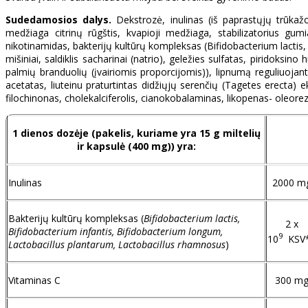
Sudedamosios dalys.
Dekstrozė, inulinas (iš paprastųjų trūkažo
medžiaga citrinų rūgštis, kvapioji medžiaga, stabilizatorius gumia
nikotinamidas, bakterijų kultūrų kompleksas (Bifidobacterium lactis
mišiniai, saldiklis sacharinai (natrio), geležies sulfatas, piridoksi
palmių branduolių (įvairiomis proporcijomis)), lipnumą reguliuojan
acetatas, liuteinu praturtintas didžiųjų serenčių (Tagetes erecta) e
filochinonas, cholekalciferolis, cianokobalaminas, likopenas- oleo
1 dienos dozėje (pakelis, kuriame yra 15 g miltelių
ir kapsulė (400 mg)) yra:
Inulinas
2000 m
Bakterijų kultūrų kompleksas (
Bifidobacterium lactis,
2 x
Bifidobacterium infantis, Bifidobacterium longum,
9
10
KSV
Lactobacillus plantarum, Lactobacillus rhamnosus
)
Vitaminas C
300 m