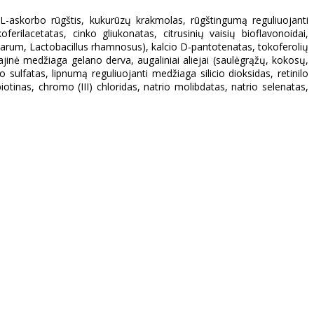
, L-askorbo rūgštis, kukurūzų krakmolas, rūgštingumą reguliuojanti
ferilacetatas, cinko gliukonatas, citrusinių vaisių bioflavonoidai,
ntarum, Lactobacillus rhamnosus), kalcio D-pantotenatas, tokoferolių
glajinė medžiaga gelano derva, augaliniai aliejai (saulėgrąžų, kokosų,
ulfatas, lipnumą reguliuojanti medžiaga silicio dioksidas, retinilo
iotinas, chromo (III) chloridas, natrio molibdatas, natrio selenatas,