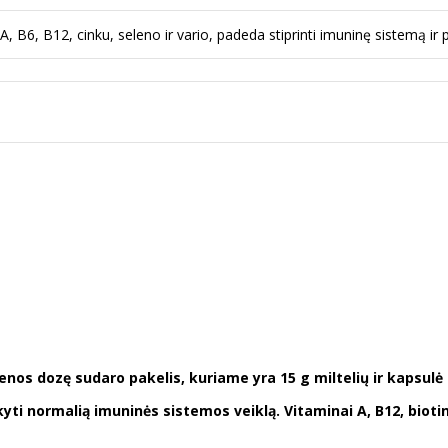
B6, B12, cinku, seleno ir vario, padeda stiprinti imuninę sistemą ir p
ienos dozę sudaro pakelis, kuriame yra 15 g miltelių ir kapsulė
ikyti normalią imuninės sistemos veiklą. Vitaminai A, B12, bioti