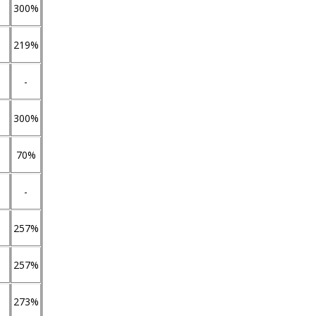
300%
219%
-
300%
70%
-
257%
257%
273%