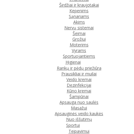
Širdžiai ir kraujotakai
Kepenims
Sąnariams
Akims
Nervų sistemai
Šeimai
Grožiui
Moterims
Vyrams
Sportuojantiems
Higienai
Rankų ir pėdų priežiūra
Prausikliai ir muilai
Veido kremai
Dezinfekcijai
Kūno kremai
Šampūnai
Apsauga nuo saulės
Masažui
Apsauginės veido kaukės
Nuo iššutimų
Sportui
Teipavimui