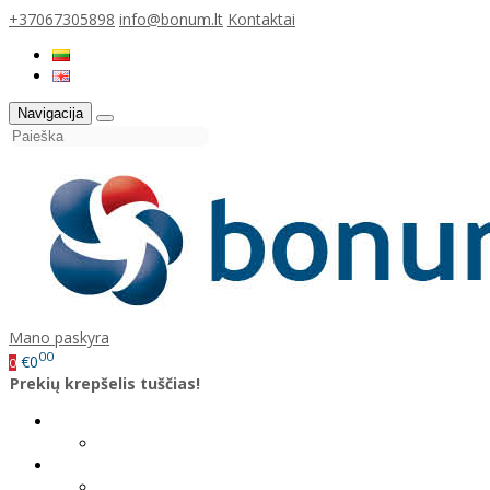
+37067305898
info@bonum.lt
Kontaktai
Navigacija
Mano paskyra
00
€0
0
Prekių krepšelis tuščias!