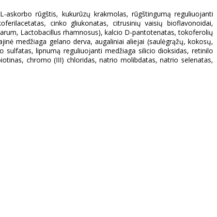
, L-askorbo rūgštis, kukurūzų krakmolas, rūgštingumą reguliuojanti
ferilacetatas, cinko gliukonatas, citrusinių vaisių bioflavonoidai,
ntarum, Lactobacillus rhamnosus), kalcio D-pantotenatas, tokoferolių
glajinė medžiaga gelano derva, augaliniai aliejai (saulėgrąžų, kokosų,
ulfatas, lipnumą reguliuojanti medžiaga silicio dioksidas, retinilo
iotinas, chromo (III) chloridas, natrio molibdatas, natrio selenatas,