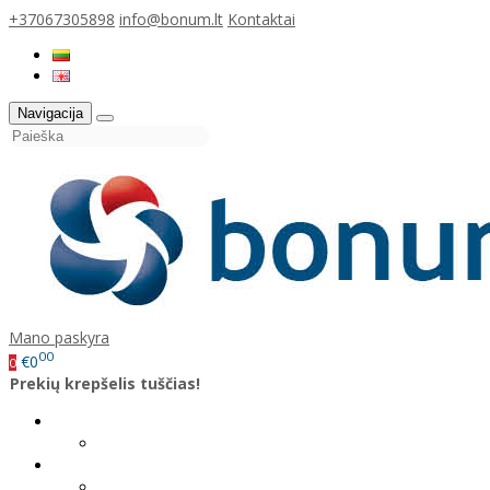
+37067305898
info@bonum.lt
Kontaktai
Navigacija
Mano paskyra
00
€0
0
Prekių krepšelis tuščias!