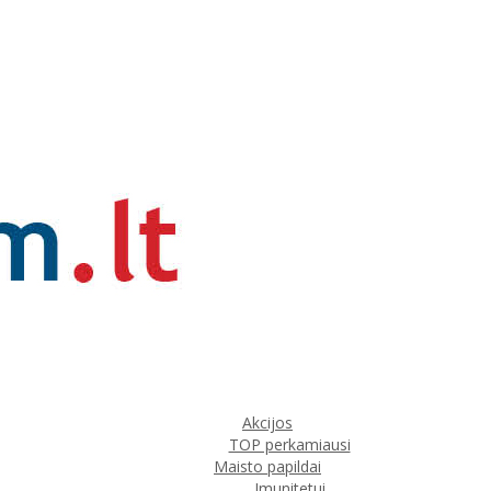
Akcijos
TOP perkamiausi
Maisto papildai
Imunitetui