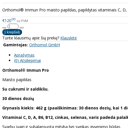
Orthomol® Immun Pro maisto papildas, papildytas vitaminais C, D, A, 
00
€120
su PVM
Turite klausimų apie šią prekę?
Klauskite
Gamintojas:
Orthomol GmbH
Aprašymas
(0) Atsiliepimai
Orthomol® Immun Pro
Maisto papildas
Su cukrumi ir saldikliu.
30 dienos dozių
Grynasis kiekis: 462 g (paaiškinimas: 30 dienos dozių, kai 1 d
Vitaminai C, D, A, B6, B12, cinkas, selenas, varis padeda pala
Svarbu įvairi ir subalansuota mityba bei sveikas gyvenimo būdas.