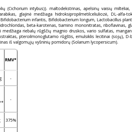
lių (Cichorium intybus)). maltodekstrinas, apelsinų vaisių milteliai
rabikas, glajinė medžiaga hidroksipropilmetilceliuliozė, DL-alfa-toko
, Bifidobacterium infantis, Bifidobacterium longum, Lactobacillus pla
no hidrochloridas, beta-karotenas, tiamino mononitratas, riboflavinas, 
ti medžiaga riebalų rūgščių magnio druskos, vario sulfatas, mangano s
kstraktas, pteroilmonoglutamo rūgštis, emulsiklis lecitinai (sojų), D-b
rezinas iš valgomųjų vyšninių pomidorų (Solanum lycopersicum).
RMV*
g
-
-
**
g
375%