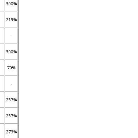
300%
219%
-
300%
70%
-
257%
257%
273%