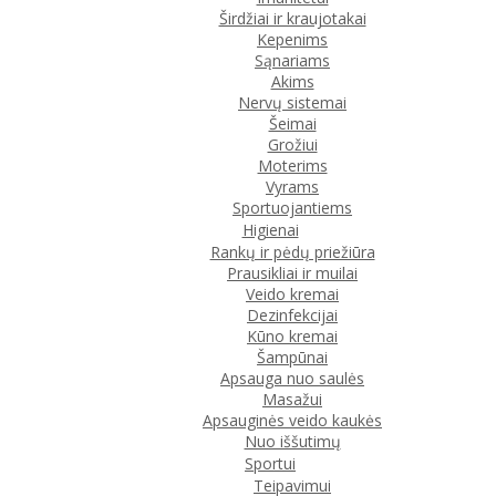
Širdžiai ir kraujotakai
Kepenims
Sąnariams
Akims
Nervų sistemai
Šeimai
Grožiui
Moterims
Vyrams
Sportuojantiems
Higienai
Rankų ir pėdų priežiūra
Prausikliai ir muilai
Veido kremai
Dezinfekcijai
Kūno kremai
Šampūnai
Apsauga nuo saulės
Masažui
Apsauginės veido kaukės
Nuo iššutimų
Sportui
Teipavimui