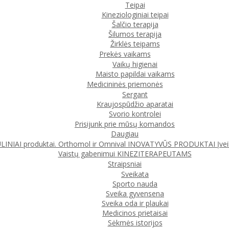
Teipai
Kineziologiniai teipai
Šalčio terapija
Šilumos terapija
Žirklės teipams
Prekės vaikams
Vaikų higienai
Maisto papildai vaikams
Medicininės priemonės
Sergant
Kraujospūdžio aparatai
Svorio kontrolei
Prisijunk prie mūsų komandos
Daugiau
IAI produktai. Orthomol ir Omnival
INOVATYVŪS PRODUKTAI
Įve
Vaistų gabenimui
KINEZITERAPEUTAMS
Straipsniai
Sveikata
Sporto nauda
Sveika gyvensena
Sveika oda ir plaukai
Medicinos prietaisai
Sėkmės istorijos