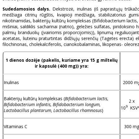
Sudedamosios dalys.
Dekstrozė, inulinas (iš paprastųjų trūkažo
medžiaga citrinų rūgštis, kvapioji medžiaga, stabilizatorius gumia
nikotinamidas, bakterijų kultūrų kompleksas (Bifidobacterium lactis
mišiniai, saldiklis sacharinai (natrio), geležies sulfatas, piridoksi
palmių branduolių (įvairiomis proporcijomis)), lipnumą reguliuojan
acetatas, liuteinu praturtintas didžiųjų serenčių (Tagetes erecta) e
filochinonas, cholekalciferolis, cianokobalaminas, likopenas- oleo
1 dienos dozėje (pakelis, kuriame yra 15 g miltelių
ir kapsulė (400 mg)) yra:
Inulinas
2000 m
Bakterijų kultūrų kompleksas (
Bifidobacterium lactis,
2 x
Bifidobacterium infantis, Bifidobacterium longum,
9
10
KSV
Lactobacillus plantarum, Lactobacillus rhamnosus
)
Vitaminas C
300 m