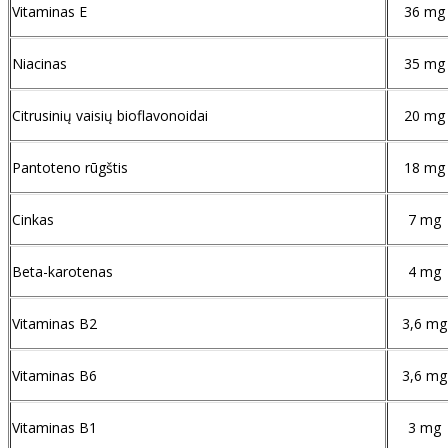
Vitaminas E
36 mg
Niacinas
35 mg
Citrusinių vaisių bioflavonoidai
20 mg
Pantoteno rūgštis
18 mg
Cinkas
7 mg
Beta-karotenas
4 mg
Vitaminas B2
3,6 mg
Vitaminas B6
3,6 mg
Vitaminas B1
3 mg