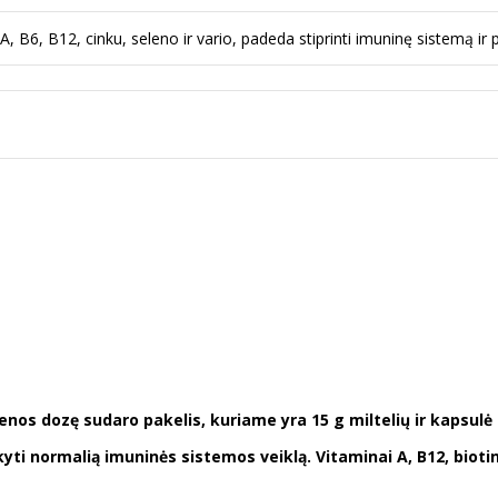
B6, B12, cinku, seleno ir vario, padeda stiprinti imuninę sistemą ir p
ienos dozę sudaro pakelis, kuriame yra 15 g miltelių ir kapsulė
ikyti normalią imuninės sistemos veiklą. Vitaminai A, B12, bioti