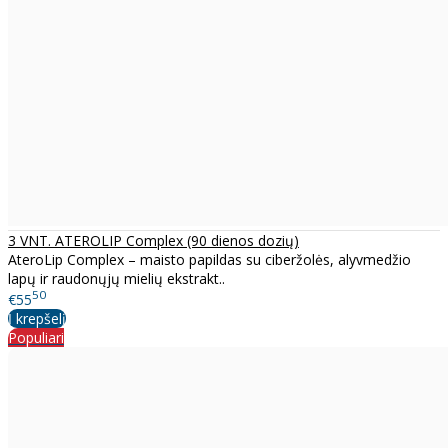
3 VNT. ATEROLIP Complex (90 dienos dozių)
AteroLip Complex – maisto papildas su ciberžolės, alyvmedžio
lapų ir raudonųjų mielių ekstrakt..
50
€55
Į krepšelį
Populiari