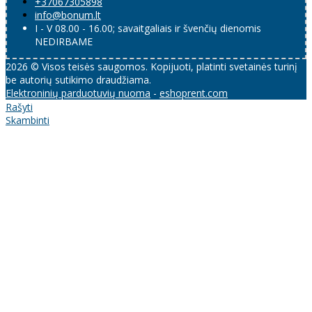
+37067305898
info@bonum.lt
I - V 08.00 - 16.00; savaitgaliais ir švenčių dienomis
NEDIRBAME
2026 © Visos teisės saugomos. Kopijuoti, platinti svetainės turinį
be autorių sutikimo draudžiama.
Elektroninių parduotuvių nuoma
-
eshoprent.com
Rašyti
Skambinti