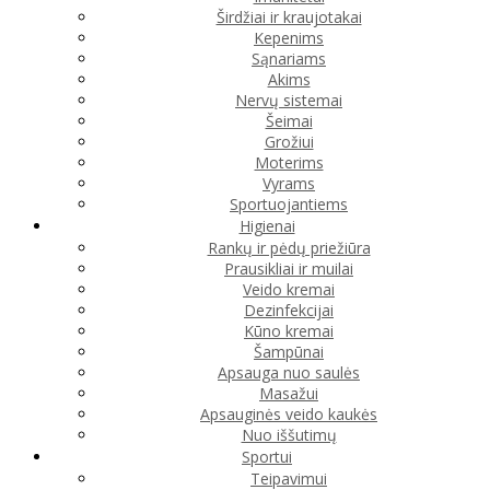
Širdžiai ir kraujotakai
Kepenims
Sąnariams
Akims
Nervų sistemai
Šeimai
Grožiui
Moterims
Vyrams
Sportuojantiems
Higienai
Rankų ir pėdų priežiūra
Prausikliai ir muilai
Veido kremai
Dezinfekcijai
Kūno kremai
Šampūnai
Apsauga nuo saulės
Masažui
Apsauginės veido kaukės
Nuo iššutimų
Sportui
Teipavimui