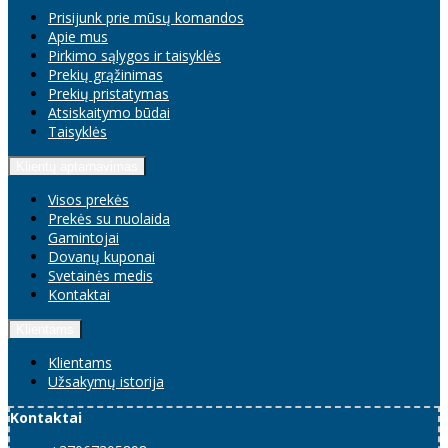
Prisijunk prie mūsų komandos
Apie mus
Pirkimo sąlygos ir taisyklės
Prekių grąžinimas
Prekių pristatymas
Atsiskaitymo būdai
Taisyklės
Klientų aptarnavimas
Visos prekės
Prekės su nuolaida
Gamintojai
Dovanų kuponai
Svetainės medis
Kontaktai
Klientams
Klientams
Užsakymų istorija
Kontaktai