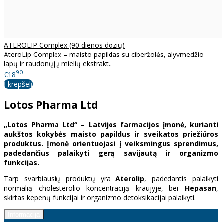
ATEROLIP Complex (90 dienos dozių)
AteroLip Complex – maisto papildas su ciberžolės, alyvmedžio
lapų ir raudonųjų mielių ekstrakt..
90
€18
Į krepšelį
Lotos Pharma Ltd
„Lotos Pharma Ltd“ – Latvijos farmacijos įmonė, kurianti
aukštos kokybės maisto papildus ir sveikatos priežiūros
produktus. Įmonė orientuojasi į veiksmingus sprendimus,
padedančius palaikyti gerą savijautą ir organizmo
funkcijas.
Tarp svarbiausių produktų yra
Aterolip
, padedantis palaikyti
normalią cholesterolio koncentraciją kraujyje, bei
Hepasan
,
skirtas kepenų funkcijai ir organizmo detoksikacijai palaikyti.
Informacija