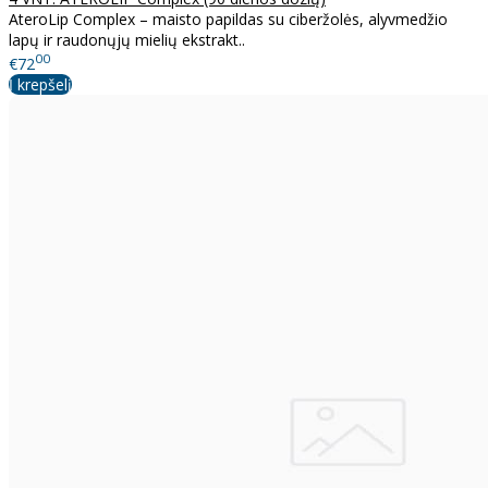
AteroLip Complex – maisto papildas su ciberžolės, alyvmedžio
lapų ir raudonųjų mielių ekstrakt..
00
€72
Į krepšelį