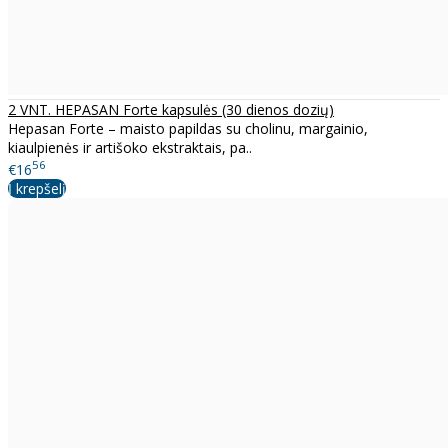
2 VNT. HEPASAN Forte kapsulės (30 dienos dozių)
Hepasan Forte – maisto papildas su cholinu, margainio,
kiaulpienės ir artišoko ekstraktais, pa..
56
€16
Į krepšelį