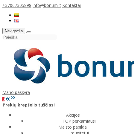
+37067305898
info@bonum.lt
Kontaktai
Navigacija
Mano paskyra
00
€0
0
Prekių krepšelis tuščias!
Akcijos
TOP perkamiausi
Maisto papildai
Imunitetui