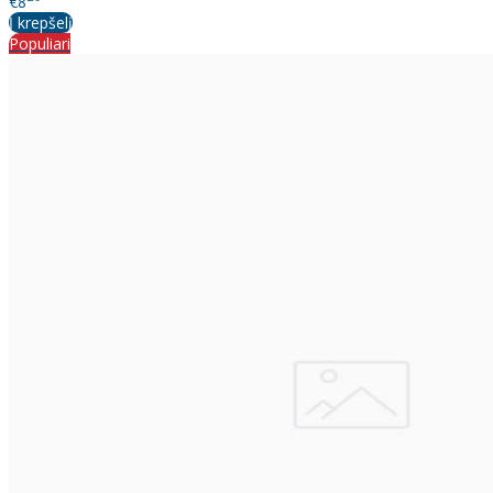
€8
Į krepšelį
Populiari