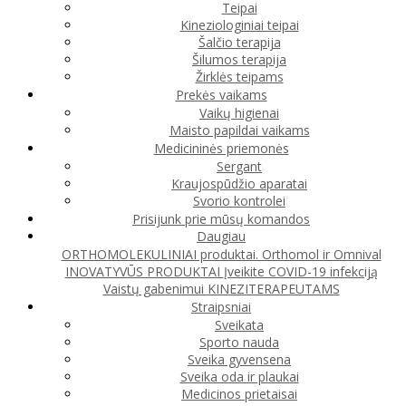
Teipai
Kineziologiniai teipai
Šalčio terapija
Šilumos terapija
Žirklės teipams
Prekės vaikams
Vaikų higienai
Maisto papildai vaikams
Medicininės priemonės
Sergant
Kraujospūdžio aparatai
Svorio kontrolei
Prisijunk prie mūsų komandos
Daugiau
ORTHOMOLEKULINIAI produktai. Orthomol ir Omnival
INOVATYVŪS PRODUKTAI
Įveikite COVID-19 infekciją
Vaistų gabenimui
KINEZITERAPEUTAMS
Straipsniai
Sveikata
Sporto nauda
Sveika gyvensena
Sveika oda ir plaukai
Medicinos prietaisai