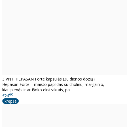
3 VNT. HEPASAN Forte kapsulės (30 dienos dozių)
Hepasan Forte – maisto papildas su cholinu, margainio,
kiaulpienės ir artišoko ekstraktais, pa..
60
€24
Į krepšelį