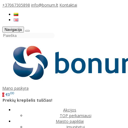
+37067305898
info@bonum.lt
Kontaktai
Navigacija
Mano paskyra
00
€0
0
Prekių krepšelis tuščias!
Akcijos
TOP perkamiausi
Maisto papildai
Imunitetui