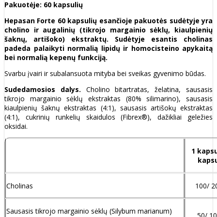
Pakuotėje: 60 kapsulių
Hepasan Forte 60 kapsulių esančioje pakuotės sudėtyje yra
cholino ir augalinių (tikrojo margainio sėklų, kiaulpienių
šaknų, artišoko) ekstraktų. Sudėtyje esantis cholinas
padeda palaikyti normalią lipidų ir homocisteino apykaitą
bei normalią kepenų funkciją.
Svarbu įvairi ir subalansuota mityba bei sveikas gyvenimo būdas.
Sudedamosios dalys.
Cholino bitartratas, želatina, sausasis
tikrojo margainio sėklų ekstraktas (80% silimarino), sausasis
kiaulpienių šaknų ekstraktas (4:1), sausasis artišokų ekstraktas
(4:1), cukrinių runkelių skaidulos (Fibrex®), dažikliai geležies
oksidai.
1 kapsu
kaps
Cholinas
100/ 2
Sausasis tikrojo margainio sėklų (Silybum marianum)
50/ 1