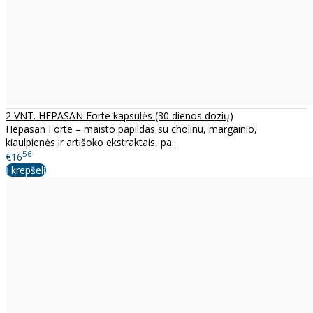
2 VNT. HEPASAN Forte kapsulės (30 dienos dozių)
Hepasan Forte – maisto papildas su cholinu, margainio,
kiaulpienės ir artišoko ekstraktais, pa..
56
€16
Į krepšelį