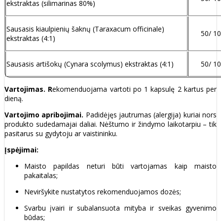
ekstraktas (silimarinas 80%)
Sausasis kiaulpienių šaknų (Taraxacum officinale)
50/ 1
ekstraktas (4:1)
Sausasis artišokų (Cynara scolymus) ekstraktas (4:1)
50/ 1
Vartojimas. R
ekomenduojama vartoti po 1 kapsulę 2 kartus per
dieną.
Vartojimo apribojimai.
Padidėjęs jautrumas (alergija) kuriai nors
produkto sudedamajai daliai. Nėštumo ir žindymo laikotarpiu – tik
pasitarus su gydytoju ar vaistininku.
Įspėjimai:
Maisto papildas neturi būti vartojamas kaip maisto
pakaitalas;
Neviršykite nustatytos rekomenduojamos dozės;
Svarbu įvairi ir subalansuota mityba ir sveikas gyvenimo
būdas;