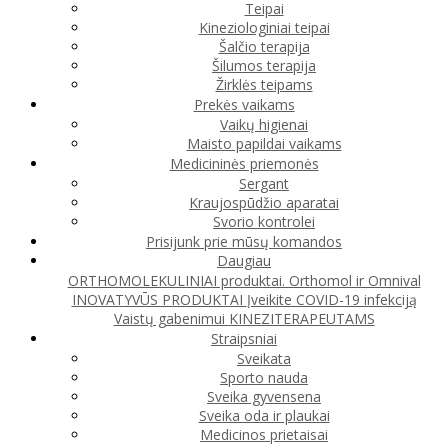
Teipai
Kineziologiniai teipai
Šalčio terapija
Šilumos terapija
Žirklės teipams
Prekės vaikams
Vaikų higienai
Maisto papildai vaikams
Medicininės priemonės
Sergant
Kraujospūdžio aparatai
Svorio kontrolei
Prisijunk prie mūsų komandos
Daugiau
ORTHOMOLEKULINIAI produktai. Orthomol ir Omnival
INOVATYVŪS PRODUKTAI
Įveikite COVID-19 infekciją
Vaistų gabenimui
KINEZITERAPEUTAMS
Straipsniai
Sveikata
Sporto nauda
Sveika gyvensena
Sveika oda ir plaukai
Medicinos prietaisai