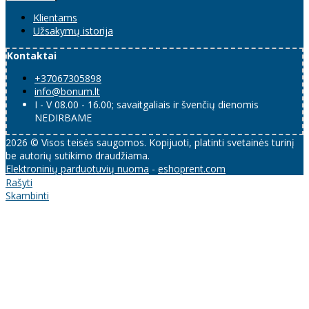
Klientams
Užsakymų istorija
Kontaktai
+37067305898
info@bonum.lt
I - V 08.00 - 16.00; savaitgaliais ir švenčių dienomis
NEDIRBAME
2026 © Visos teisės saugomos. Kopijuoti, platinti svetainės turinį
be autorių sutikimo draudžiama.
Elektroninių parduotuvių nuoma
-
eshoprent.com
Rašyti
Skambinti