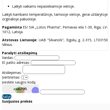
Laikyti vaikams nepasiekiamoje vietoje.
Laikyti kambario temperatūroje, tamsioje vietoje, gerai uždarytoje
orginalioje pakuotėje.
Pagaminta
ES/
SIA „Lotos Pharma“, Pernavas iela 1-39, Riga, LV-
1012, Latvija.
Atstovas Lietuvoje:
UAB “Silvanols”, Eigulių g. 2-315, LT03150
Vilnius.
Parašyti atsiliepimą
Vardas:
El. pašto adresas:
Atsiliepimas:
Įvertinimas:
Įveskite saugos kodą:
Rašyti
Susijusios prekės