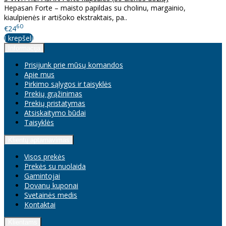
Hepasan Forte – maisto papildas su cholinu, margainio,
kiaulpienės ir artišoko ekstraktais, pa..
60
€24
Į krepšelį
Informacija
Prisijunk prie mūsų komandos
Apie mus
Pirkimo sąlygos ir taisyklės
Prekių grąžinimas
Prekių pristatymas
Atsiskaitymo būdai
Taisyklės
Klientų aptarnavimas
Visos prekės
Prekės su nuolaida
Gamintojai
Dovanų kuponai
Svetainės medis
Kontaktai
Klientams