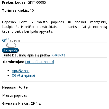
Prekės kodas:
GKITI00085
Turimas kiekis:
10
Hepasan Forte – maisto papildas su cholinu, margainio,
kiaulpienės ir artišoko ekstraktais, padedantis palaikyti normalią
kepenų veiklą bei lipidų apykaitą.
29
€8
su PVM
Turite klausimų apie šią prekę?
Klauskite
Gamintojas:
Lotos Pharma Ltd
Aprašymas
(0) Atsiliepimai
Hepasan Forte
Maisto papildas
Grynasis kiekis: 29,4 g