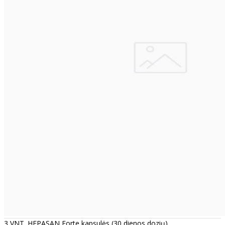
3 VNT. HEPASAN Forte kapsulės (30 dienos dozių)