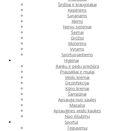
Širdžiai ir kraujotakai
Kepenims
Sąnariams
Akims
Nervų sistemai
Šeimai
Grožiui
Moterims
Vyrams
Sportuojantiems
Higienai
Rankų ir pėdų priežiūra
Prausikliai ir muilai
Veido kremai
Dezinfekcijai
Kūno kremai
Šampūnai
Apsauga nuo saulės
Masažui
Apsauginės veido kaukės
Nuo iššutimų
Sportui
Teipavimui