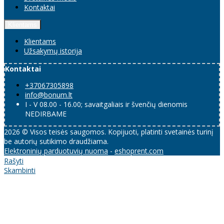
Kontaktai
Klientams
Klientams
Užsakymų istorija
Kontaktai
+37067305898
info@bonum.lt
I - V 08.00 - 16.00; savaitgaliais ir švenčių dienomis
NEDIRBAME
2026 © Visos teisės saugomos. Kopijuoti, platinti svetainės turinį
be autorių sutikimo draudžiama.
Elektroninių parduotuvių nuoma
-
eshoprent.com
Rašyti
Skambinti