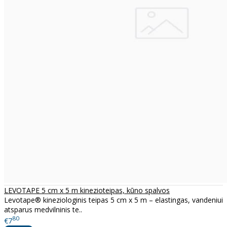
LEVOTAPE 5 cm x 5 m kinezioteipas, kūno spalvos
Levotape® kineziologinis teipas 5 cm x 5 m – elastingas, vandeniui
atsparus medvilninis te..
80
€7