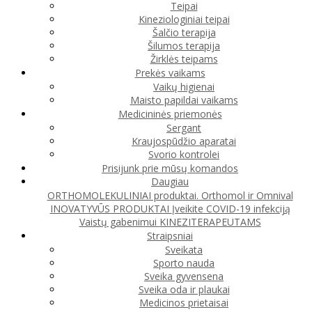
Teipai
Kineziologiniai teipai
Šalčio terapija
Šilumos terapija
Žirklės teipams
Prekės vaikams
Vaikų higienai
Maisto papildai vaikams
Medicininės priemonės
Sergant
Kraujospūdžio aparatai
Svorio kontrolei
Prisijunk prie mūsų komandos
Daugiau
ORTHOMOLEKULINIAI produktai. Orthomol ir Omnival
INOVATYVŪS PRODUKTAI
Įveikite COVID-19 infekciją
Vaistų gabenimui
KINEZITERAPEUTAMS
Straipsniai
Sveikata
Sporto nauda
Sveika gyvensena
Sveika oda ir plaukai
Medicinos prietaisai