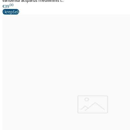
vandeniui atsparus medvilninis t..
00
€39
Į krepšelį