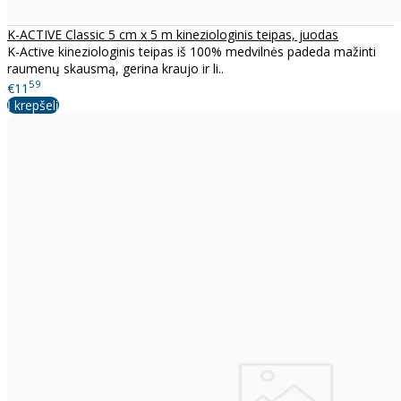
K-ACTIVE Classic 5 cm x 5 m kineziologinis teipas, juodas
K-Active kineziologinis teipas iš 100% medvilnės padeda mažinti
raumenų skausmą, gerina kraujo ir li..
59
€11
Į krepšelį