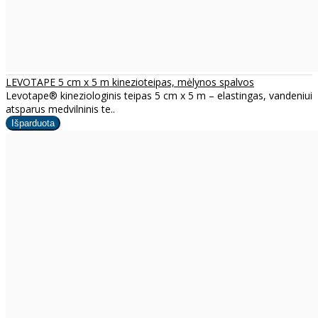
LEVOTAPE 5 cm x 5 m kinezioteipas, mėlynos spalvos
Levotape® kineziologinis teipas 5 cm x 5 m – elastingas, vandeniui
atsparus medvilninis te..