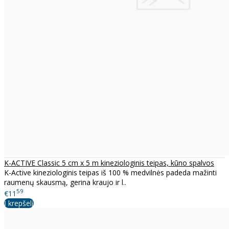
K-ACTIVE Classic 5 cm x 5 m kineziologinis teipas, kūno spalvos
K-Active kineziologinis teipas iš 100 % medvilnės padeda mažinti
raumenų skausmą, gerina kraujo ir l..
59
€11
Į krepšelį