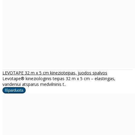
LEVOTAPE 32 m x 5 cm kinezioteipas, juodos spalvos
Levotape® kineziologinis teipas 32 m x 5 cm – elastingas,
vandeniui atsparus medvilninis t..