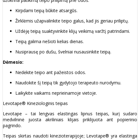
užtikrina patikimą teipo prilipimą prie odos.
Kirpdami teipą būkite atsargūs.
Žirklėmis užapvalinkite teipo galus, kad jis geriau priliptų.
Uždėję teipą suaktyvinkite klijų veikimą varžtį patrindami.
Teipą galima nešioti kelias dienas.
Nusiprausę po dušu, švelniai nusausinkite teipą.
Dėmesio:
Nedėkite teipo ant pažeistos odos.
Naudokite šį teipą tik gydytojo terapeuto nurodymu.
Laikykite vaikams neprieinamoje vietoje.
Levotape® Kineziologinis teipas
Levotape – tai lengvas elastingas lipnus teipas, kurį sudaro
medvilninė juosta akriliniais klijais priklijuota ant popierinio
pagrindo.
Teipas skirtas naudoti kinezioterapijoje; Levotape® yra elastinga