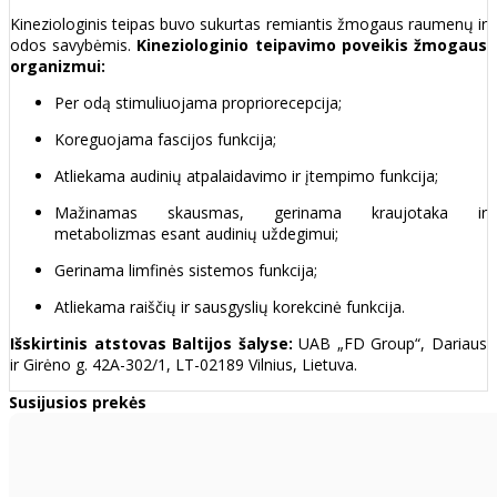
Kineziologinis teipas buvo sukurtas remiantis žmogaus raumenų ir
odos savybėmis.
Kineziologinio teipavimo poveikis žmogaus
organizmui:
Per odą stimuliuojama propriorecepcija;
Koreguojama fascijos funkcija;
Atliekama audinių atpalaidavimo ir įtempimo funkcija;
Mažinamas skausmas, gerinama kraujotaka ir
metabolizmas esant audinių uždegimui;
Gerinama limfinės sistemos funkcija;
Atliekama raiščių ir sausgyslių korekcinė funkcija.
Išskirtinis atstovas Baltijos šalyse:
UAB „FD Group“, Dariaus
ir Girėno g. 42A-302/1, LT-02189 Vilnius, Lietuva.
Susijusios prekės