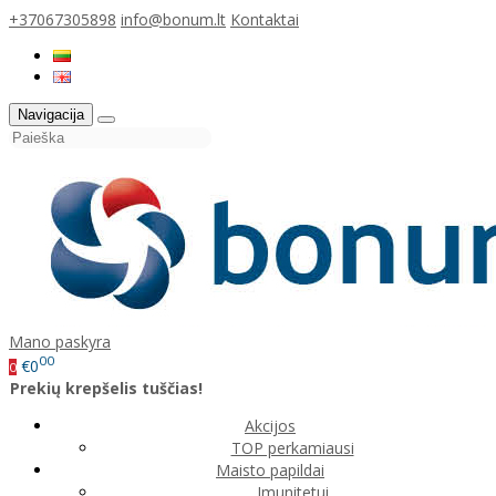
+37067305898
info@bonum.lt
Kontaktai
Navigacija
Mano paskyra
00
€0
0
Prekių krepšelis tuščias!
Akcijos
TOP perkamiausi
Maisto papildai
Imunitetui