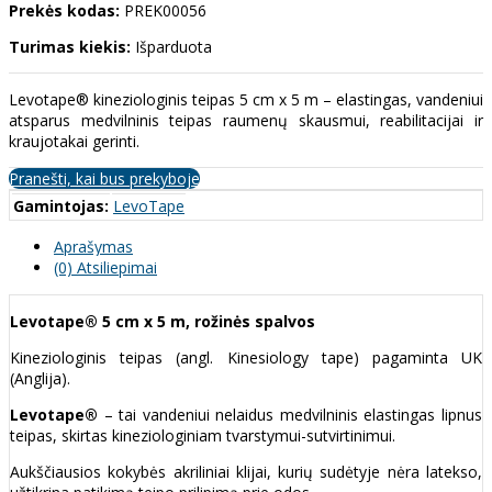
Prekės kodas:
PREK00056
Turimas kiekis:
Išparduota
Levotape® kineziologinis teipas 5 cm x 5 m – elastingas, vandeniui
atsparus medvilninis teipas raumenų skausmui, reabilitacijai ir
kraujotakai gerinti.
Pranešti, kai bus prekyboje
Gamintojas:
LevoTape
Aprašymas
(0) Atsiliepimai
Levotape® 5 cm x 5 m, rožinės spalvos
Kineziologinis teipas (angl. Kinesiology tape) pagaminta UK
(Anglija).
Levotape®
– tai vandeniui nelaidus medvilninis elastingas lipnus
teipas, skirtas kineziologiniam tvarstymui-sutvirtinimui.
Aukščiausios kokybės akriliniai klijai, kurių sudėtyje nėra latekso,