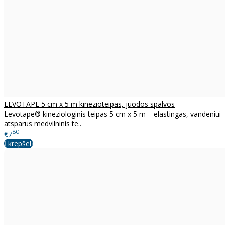
LEVOTAPE 5 cm x 5 m kinezioteipas, juodos spalvos
Levotape® kineziologinis teipas 5 cm x 5 m – elastingas, vandeniui
atsparus medvilninis te..
80
€7
Į krepšelį