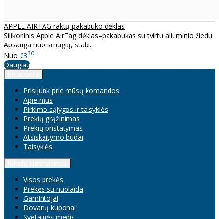
APPLE AIRTAG raktų pakabuko dėklas
Silikoninis Apple AirTag dėklas–pakabukas su tvirtu aliuminio žiedu.
Apsauga nuo smūgių, stabi..
30
Nuo
€3
Daugiau
Informacija
Prisijunk prie mūsų komandos
Apie mus
Pirkimo sąlygos ir taisyklės
Prekių grąžinimas
Prekių pristatymas
Atsiskaitymo būdai
Taisyklės
Klientų aptarnavimas
Visos prekės
Prekės su nuolaida
Gamintojai
Dovanų kuponai
Svetainės medis