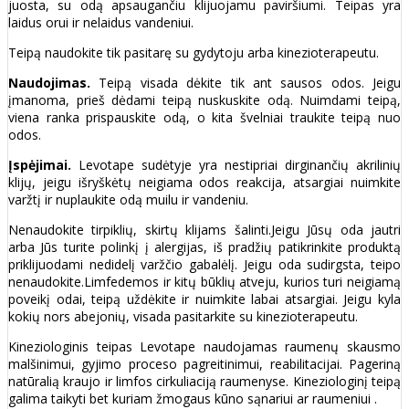
juosta, su odą apsaugančiu klijuojamu paviršiumi. Teipas yra
laidus orui ir nelaidus vandeniui.
Teipą naudokite tik pasitarę su gydytoju arba kinezioterapeutu.
Naudojimas.
Teipą visada dėkite tik ant sausos odos. Jeigu
įmanoma, prieš dėdami teipą nuskuskite odą. Nuimdami teipą,
viena ranka prispauskite odą, o kita švelniai traukite teipą nuo
odos.
Įspėjimai.
Levotape sudėtyje yra nestipriai dirginančių akrilinių
klijų, jeigu išryškėtų neigiama odos reakcija, atsargiai nuimkite
varžtį ir nuplaukite odą muilu ir vandeniu.
Nenaudokite tirpiklių, skirtų klijams šalinti.Jeigu Jūsų oda jautri
arba Jūs turite polinkį į alergijas, iš pradžių patikrinkite produktą
priklijuodami nedidelį varžčio gabalėlį. Jeigu oda sudirgsta, teipo
nenaudokite.Limfedemos ir kitų būklių atveju, kurios turi neigiamą
poveikį odai, teipą uždėkite ir nuimkite labai atsargiai. Jeigu kyla
kokių nors abejonių, visada pasitarkite su kinezioterapeutu.
Kineziologinis teipas Levotape naudojamas raumenų skausmo
malšinimui, gyjimo proceso pagreitinimui, reabilitacijai. Pageriną
natūralią kraujo ir limfos cirkuliaciją raumenyse. Kineziologinį teipą
galima taikyti bet kuriam žmogaus kūno sąnariui ar raumeniui .