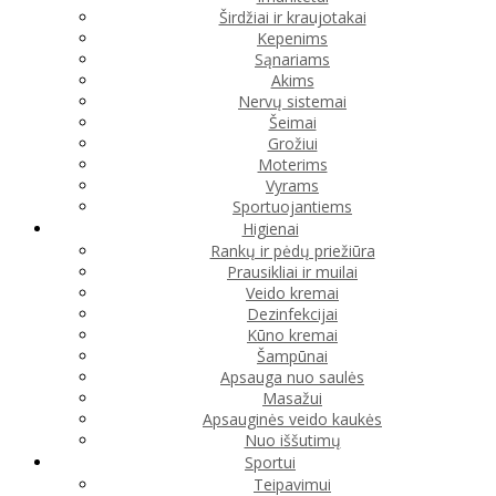
Širdžiai ir kraujotakai
Kepenims
Sąnariams
Akims
Nervų sistemai
Šeimai
Grožiui
Moterims
Vyrams
Sportuojantiems
Higienai
Rankų ir pėdų priežiūra
Prausikliai ir muilai
Veido kremai
Dezinfekcijai
Kūno kremai
Šampūnai
Apsauga nuo saulės
Masažui
Apsauginės veido kaukės
Nuo iššutimų
Sportui
Teipavimui