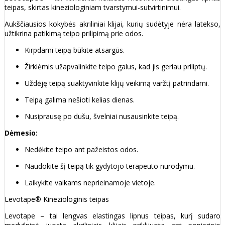
teipas, skirtas kineziologiniam tvarstymui-sutvirtinimui.
Aukščiausios kokybės akriliniai klijai, kurių sudėtyje nėra latekso,
užtikrina patikimą teipo prilipimą prie odos.
Kirpdami teipą būkite atsargūs.
Žirklėmis užapvalinkite teipo galus, kad jis geriau priliptų.
Uždėję teipą suaktyvinkite klijų veikimą varžtį patrindami.
Teipą galima nešioti kelias dienas.
Nusiprausę po dušu, švelniai nusausinkite teipą.
Dėmesio:
Nedėkite teipo ant pažeistos odos.
Naudokite šį teipą tik gydytojo terapeuto nurodymu.
Laikykite vaikams neprieinamoje vietoje.
Levotape® Kineziologinis teipas
Levotape – tai lengvas elastingas lipnus teipas, kurį sudaro