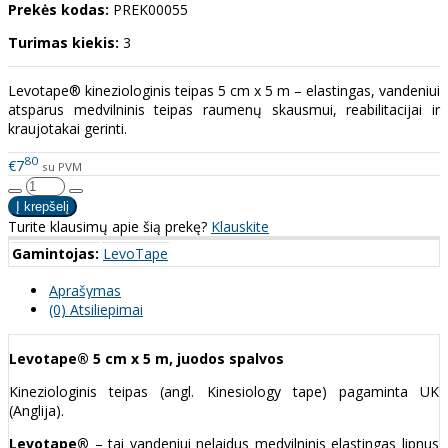
Prekės kodas:
PREK00055
Turimas kiekis:
3
Levotape® kineziologinis teipas 5 cm x 5 m – elastingas, vandeniui
atsparus medvilninis teipas raumenų skausmui, reabilitacijai ir
kraujotakai gerinti.
80
€7
su PVM
Turite klausimų apie šią prekę?
Klauskite
Gamintojas:
LevoTape
Aprašymas
(0) Atsiliepimai
Levotape® 5 cm x 5 m, juodos spalvos
Kineziologinis teipas (angl. Kinesiology tape) pagaminta UK
(Anglija).
Levotape®
– tai vandeniui nelaidus medvilninis elastingas lipnus