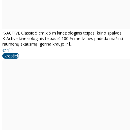
K-ACTIVE Classic 5 cm x 5 m kineziologinis teipas, kūno spalvos
K-Active kineziologinis teipas iš 100 % medvilnės padeda mažinti
raumenų skausmą, gerina kraujo ir l..
59
€11
Į krepšelį