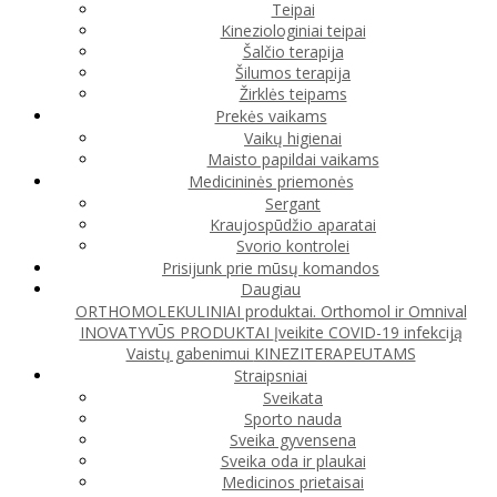
Teipai
Kineziologiniai teipai
Šalčio terapija
Šilumos terapija
Žirklės teipams
Prekės vaikams
Vaikų higienai
Maisto papildai vaikams
Medicininės priemonės
Sergant
Kraujospūdžio aparatai
Svorio kontrolei
Prisijunk prie mūsų komandos
Daugiau
ORTHOMOLEKULINIAI produktai. Orthomol ir Omnival
INOVATYVŪS PRODUKTAI
Įveikite COVID-19 infekciją
Vaistų gabenimui
KINEZITERAPEUTAMS
Straipsniai
Sveikata
Sporto nauda
Sveika gyvensena
Sveika oda ir plaukai
Medicinos prietaisai