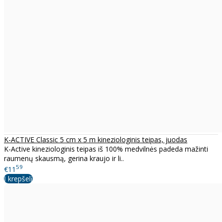
K-ACTIVE Classic 5 cm x 5 m kineziologinis teipas, juodas
K-Active kineziologinis teipas iš 100% medvilnės padeda mažinti
raumenų skausmą, gerina kraujo ir li..
59
€11
Į krepšelį