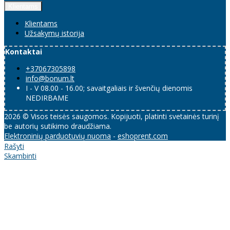
Klientams
Klientams
Užsakymų istorija
Kontaktai
+37067305898
info@bonum.lt
I - V 08.00 - 16.00; savaitgaliais ir švenčių dienomis
NEDIRBAME
2026 © Visos teisės saugomos. Kopijuoti, platinti svetainės turinį
be autorių sutikimo draudžiama.
Elektroninių parduotuvių nuoma
-
eshoprent.com
Rašyti
Skambinti