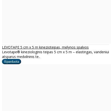
LEVOTAPE 5 cm x 5 m kinezioteipas, mėlynos spalvos
Levotape® kineziologinis teipas 5 cm x 5 m – elastingas, vandeniui
atsparus medvilninis te..