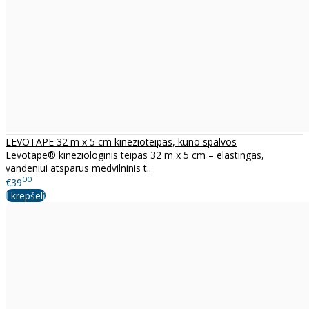
LEVOTAPE 32 m x 5 cm kinezioteipas, kūno spalvos
Levotape® kineziologinis teipas 32 m x 5 cm – elastingas,
vandeniui atsparus medvilninis t..
00
€39
Į krepšelį