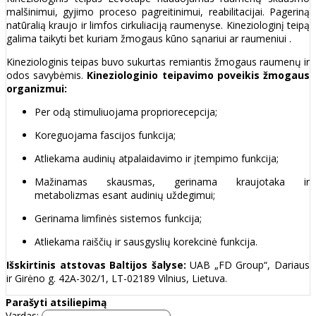
malšinimui, gyjimo proceso pagreitinimui, reabilitacijai. Pageriną
natūralią kraujo ir limfos cirkuliaciją raumenyse. Kineziologinį teipą
galima taikyti bet kuriam žmogaus kūno sąnariui ar raumeniui .
Kineziologinis teipas buvo sukurtas remiantis žmogaus raumenų ir
odos savybėmis.
Kineziologinio teipavimo poveikis žmogaus
organizmui:
Per odą stimuliuojama propriorecepcija;
Koreguojama fascijos funkcija;
Atliekama audinių atpalaidavimo ir įtempimo funkcija;
Mažinamas skausmas, gerinama kraujotaka ir
metabolizmas esant audinių uždegimui;
Gerinama limfinės sistemos funkcija;
Atliekama raiščių ir sausgyslių korekcinė funkcija.
Išskirtinis atstovas Baltijos šalyse:
UAB „FD Group“, Dariaus
ir Girėno g. 42A-302/1, LT-02189 Vilnius, Lietuva.
Parašyti atsiliepimą
Vardas: