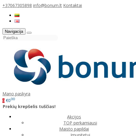
+37067305898
info@bonum.lt
Kontaktai
Navigacija
Mano paskyra
00
€0
0
Prekių krepšelis tuščias!
Akcijos
TOP perkamiausi
Maisto papildai
Imunitetui