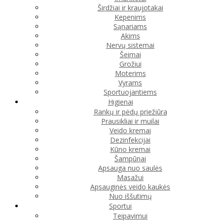
Širdžiai ir kraujotakai
Kepenims
Sąnariams
Akims
Nervų sistemai
Šeimai
Grožiui
Moterims
Vyrams
Sportuojantiems
Higienai
Rankų ir pėdų priežiūra
Prausikliai ir muilai
Veido kremai
Dezinfekcijai
Kūno kremai
Šampūnai
Apsauga nuo saulės
Masažui
Apsauginės veido kaukės
Nuo iššutimų
Sportui
Teipavimui