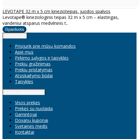
LEVOTAPE 32 m x 5 cm kinezioteipas, juodos spalvos
Levotape® kineziologinis teipas 32 m x 5 cm – elastingas,
vandeniui atsparus medvilninis t..
Informacija
Prisijunk prie mūsų komandos
Apie mus
Pirkimo sąlygos ir taisyklės
Prekių grąžinimas
Prekių pristatymas
Atsiskaitymo būdai
Taisyklės
Klientų aptarnavimas
Visos prekės
Prekės su nuolaida
Gamintojai
Dovanų kuponai
Svetainės medis
Kontaktai