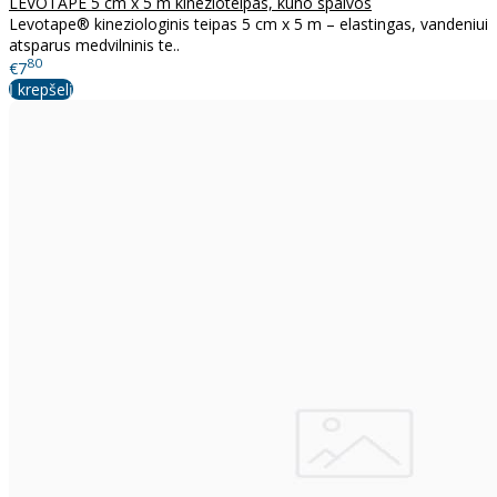
LEVOTAPE 5 cm x 5 m kinezioteipas, kūno spalvos
Levotape® kineziologinis teipas 5 cm x 5 m – elastingas, vandeniui
atsparus medvilninis te..
80
€7
Į krepšelį