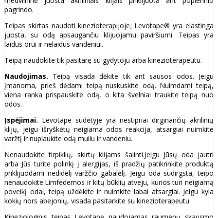
medvilninė juosta akriliniais klijais priklijuota ant popierinio
pagrindo.
Teipas skirtas naudoti kinezioterapijoje; Levotape® yra elastinga
juosta, su odą apsaugančiu klijuojamu paviršiumi. Teipas yra
laidus orui ir nelaidus vandeniui.
Teipą naudokite tik pasitarę su gydytoju arba kinezioterapeutu.
Naudojimas.
Teipą visada dėkite tik ant sausos odos. Jeigu
įmanoma, prieš dėdami teipą nuskuskite odą. Nuimdami teipą,
viena ranka prispauskite odą, o kita švelniai traukite teipą nuo
odos.
Įspėjimai.
Levotape sudėtyje yra nestipriai dirginančių akrilinių
klijų, jeigu išryškėtų neigiama odos reakcija, atsargiai nuimkite
varžtį ir nuplaukite odą muilu ir vandeniu.
Nenaudokite tirpiklių, skirtų klijams šalinti.Jeigu Jūsų oda jautri
arba Jūs turite polinkį į alergijas, iš pradžių patikrinkite produktą
priklijuodami nedidelį varžčio gabalėlį. Jeigu oda sudirgsta, teipo
nenaudokite.Limfedemos ir kitų būklių atveju, kurios turi neigiamą
poveikį odai, teipą uždėkite ir nuimkite labai atsargiai. Jeigu kyla
kokių nors abejonių, visada pasitarkite su kinezioterapeutu.
Kineziologinis teipas Levotape naudojamas raumenų skausmo