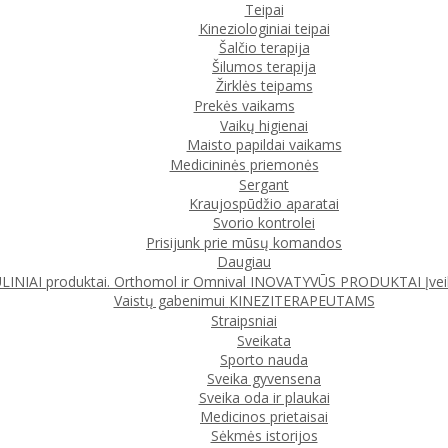
Teipai
Kineziologiniai teipai
Šalčio terapija
Šilumos terapija
Žirklės teipams
Prekės vaikams
Vaikų higienai
Maisto papildai vaikams
Medicininės priemonės
Sergant
Kraujospūdžio aparatai
Svorio kontrolei
Prisijunk prie mūsų komandos
Daugiau
IAI produktai. Orthomol ir Omnival
INOVATYVŪS PRODUKTAI
Įve
Vaistų gabenimui
KINEZITERAPEUTAMS
Straipsniai
Sveikata
Sporto nauda
Sveika gyvensena
Sveika oda ir plaukai
Medicinos prietaisai
Sėkmės istorijos