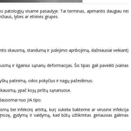
mos patologijų visame pasaulyje. Tai terminas, apimantis daugiau nei
žiaus, lyties ar etninės grupės.
antis skausmą, standumą ir judėjimo apribojimą, dažniausiai veikiantį
 ir ilgainiui sąnarių deformacijas. Šis tipas gali paveikti įvairias
i ryškų patinimą, odos pokyčius ir nagų pažeidimus.
ų skausmą, ypač kojų pirštų sąnariuose.
iklausomai nuo JIA tipo.
mą bei infekcinį artritą, kurį sukelia bakterinė ar virusinė infekcija
iagnozę, gydymą ir valdymą, kad būtų užtikrintas geriausias galimas