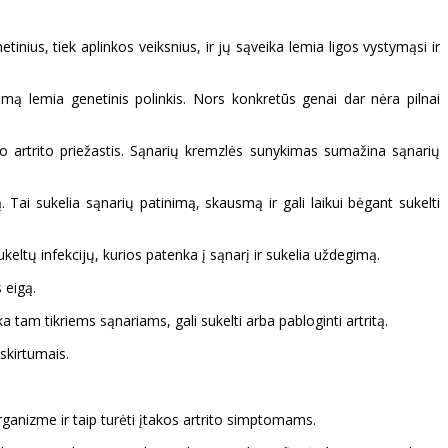
tinius, tiek aplinkos veiksnius, ir jų sąveika lemia ligos vystymąsi ir
iradimą lemia genetinis polinkis. Nors konkretūs genai dar nėra pilnai
po artrito priežastis. Sąnarių kremzlės sunykimas sumažina sąnarių
ą. Tai sukelia sąnarių patinimą, skausmą ir gali laikui bėgant sukelti
ų sukeltų infekcijų, kurios patenka į sąnarį ir sukelia uždegimą.
 eigą.
ka tam tikriems sąnariams, gali sukelti arba pabloginti artritą.
 skirtumais.
organizme ir taip turėti įtakos artrito simptomams.