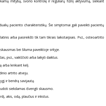
kamą mitybą, svorio kontrolę ir reguliarų fizinį aktyvumą, siekiant
vidualių paciento charakteristikų. Šie simptomai gali paveikti pacientų
nis arba pasireikšti tik tam tikrais laikotarpiais. Pvz., osteoartrito
i skausmas bei šiluma paveiktoje srityje.
, pvz., vaikščioti arba laikyti daiktus.
ą arba lenkiant kelį.
nio artrito atveju.
gį ir bendrą savijautą.
audoti siekdamas išvengti skausmo.
rdį, akis, odą, plaučius ir inkstus.