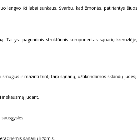
i nuo lengvo iki labai sunkaus. Svarbu, kad žmonės, patiriantys šiuos
ą. Tai yra pagrindinis struktūrinis komponentas sąnarių kremzlėje,
smūgius ir mažinti trintį tarp sąnarių, užtikrindamos sklandų judesį.
i ir skausmą judant.
r sausgysles.
eracinėmis sąnarių ligomis.