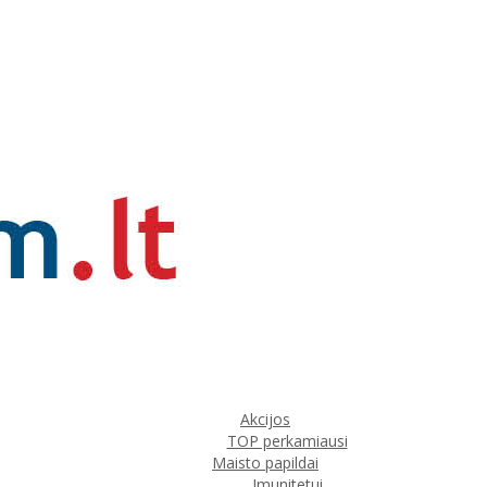
Akcijos
TOP perkamiausi
Maisto papildai
Imunitetui