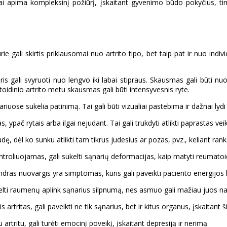
žnai apima kompleksinį požiūrį, įskaitant gyvenimo būdo pokyčius, tin
ie gali skirtis priklausomai nuo artrito tipo, bet taip pat ir nuo indi
gali svyruoti nuo lengvo iki labai stipraus. Skausmas gali būti nuolati
oidinio artrito metu skausmas gali būti intensyvesnis ryte.
iuose sukelia patinimą. Tai gali būti vizualiai pastebima ir dažnai lyd
 rytais arba ilgai nejudant. Tai gali trukdyti atlikti paprastas veiklas
dę, dėl ko sunku atlikti tam tikrus judesius ar pozas, pvz., keliant rank
troliuojamas, gali sukelti sąnarių deformacijas, kaip matyti reumatoidi
ras nuovargis yra simptomas, kuris gali paveikti paciento energijos ly
lti raumenų aplink sąnarius silpnumą, nes asmuo gali mažiau juos n
 artritas, gali paveikti ne tik sąnarius, bet ir kitus organus, įskaitant ši
artritu, gali turėti emocinį poveikį, įskaitant depresiją ir nerimą.