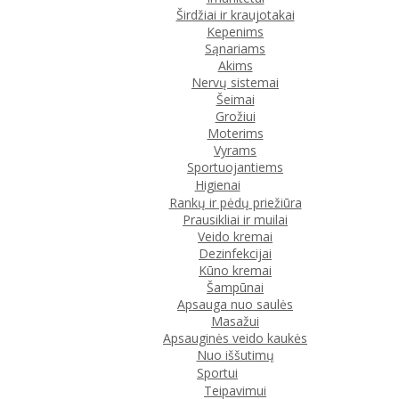
Širdžiai ir kraujotakai
Kepenims
Sąnariams
Akims
Nervų sistemai
Šeimai
Grožiui
Moterims
Vyrams
Sportuojantiems
Higienai
Rankų ir pėdų priežiūra
Prausikliai ir muilai
Veido kremai
Dezinfekcijai
Kūno kremai
Šampūnai
Apsauga nuo saulės
Masažui
Apsauginės veido kaukės
Nuo iššutimų
Sportui
Teipavimui