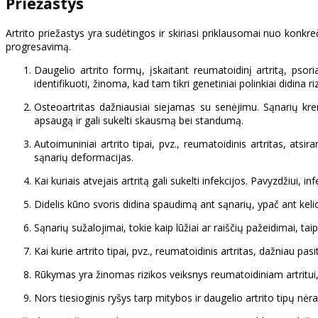
Priežastys
Artrito priežastys yra sudėtingos ir skiriasi priklausomai nuo konkreč
progresavimą.
Daugelio artrito formų, įskaitant reumatoidinį artritą, psoria
identifikuoti, žinoma, kad tam tikri genetiniai polinkiai didina ri
Osteoartritas dažniausiai siejamas su senėjimu. Sąnarių kre
apsaugą ir gali sukelti skausmą bei standumą.
Autoimuniniai artrito tipai, pvz., reumatoidinis artritas, ats
sąnarių deformacijas.
Kai kuriais atvejais artritą gali sukelti infekcijos. Pavyzdžiui, i
Didelis kūno svoris didina spaudimą ant sąnarių, ypač ant kelio ir
Sąnarių sužalojimai, tokie kaip lūžiai ar raiščių pažeidimai, tai
Kai kurie artrito tipai, pvz., reumatoidinis artritas, dažniau pa
Rūkymas yra žinomas rizikos veiksnys reumatoidiniam artritui, o
Nors tiesioginis ryšys tarp mitybos ir daugelio artrito tipų nė