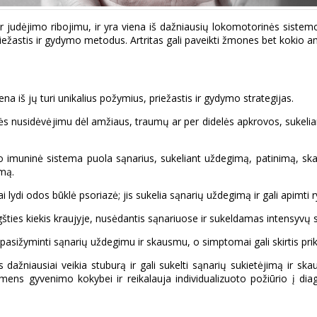
ir judėjimo ribojimu, ir yra viena iš dažniausių lokomotorinės siste
riežastis ir gydymo metodus. Artritas gali paveikti žmones bet kokio am
a iš jų turi unikalius požymius, priežastis ir gydymo strategijas.
mzlės nusidėvėjimu dėl amžiaus, traumų ar per didelės apkrovos, sukeli
imuninė sistema puola sąnarius, sukeliant uždegimą, patinimą, skausmą
imą.
ai lydi odos būklė psoriazė; jis sukelia sąnarių uždegimą ir gali apimt
rūgšties kiekis kraujyje, nusėdantis sąnariuose ir sukeldamas intensyv
rma, pasižyminti sąnarių uždegimu ir skausmu, o simptomai gali skirtis pr
dažniausiai veikia stuburą ir gali sukelti sąnarių sukietėjimą ir skaus
į asmens gyvenimo kokybei ir reikalauja individualizuoto požiūrio į d