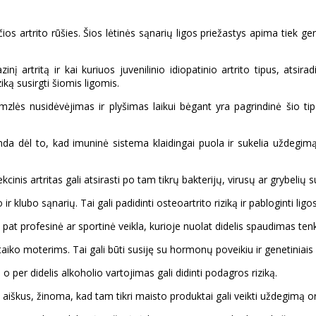
ios artrito rūšies. Šios lėtinės sąnarių ligos priežastys apima tiek gene
zinį artritą ir kai kuriuos juvenilinio idiopatinio artrito tipus, ats
ziką susirgti šiomis ligomis.
mzlės nusidėvėjimas ir plyšimas laikui bėgant yra pagrindinė šio ti
iranda dėl to, kad imuninė sistema klaidingai puola ir sukelia uždegim
nfekcinis artritas gali atsirasti po tam tikrų bakterijų, virusų ar grybeli
 klubo sąnarių. Tai gali padidinti osteoartrito riziką ir pabloginti ligos
p pat profesinė ar sportinė veikla, kurioje nuolat didelis spaudimas ten
sitaiko moterims. Tai gali būti susiję su hormonų poveikiu ir genetiniais
 per didelis alkoholio vartojimas gali didinti podagros riziką.
ra aiškus, žinoma, kad tam tikri maisto produktai gali veikti uždegimą 