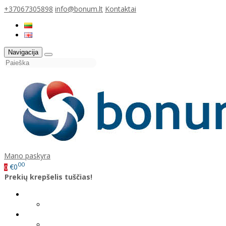
+37067305898
info@bonum.lt
Kontaktai
Navigacija
Mano paskyra
00
€0
0
Prekių krepšelis tuščias!