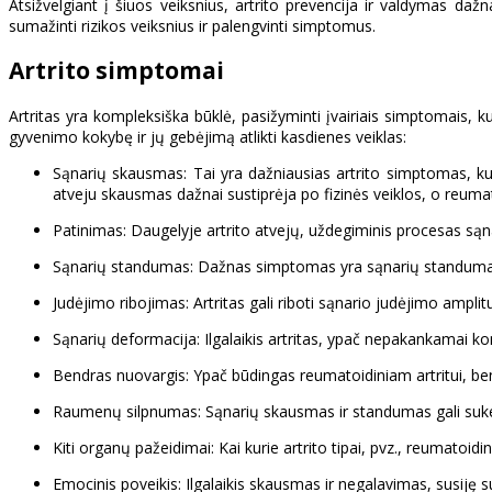
Atsižvelgiant į šiuos veiksnius, artrito prevencija ir valdymas da
sumažinti rizikos veiksnius ir palengvinti simptomus.
Artrito simptomai
Artritas yra kompleksiška būklė, pasižyminti įvairiais simptomais, kur
gyvenimo kokybę ir jų gebėjimą atlikti kasdienes veiklas:
Sąnarių skausmas: Tai yra dažniausias artrito simptomas, kuris 
atveju skausmas dažnai sustiprėja po fizinės veiklos, o reumat
Patinimas: Daugelyje artrito atvejų, uždegiminis procesas sąnar
Sąnarių standumas: Dažnas simptomas yra sąnarių standumas, ypač
Judėjimo ribojimas: Artritas gali riboti sąnario judėjimo amplitu
Sąnarių deformacija: Ilgalaikis artritas, ypač nepakankamai kon
Bendras nuovargis: Ypač būdingas reumatoidiniam artritui, bend
Raumenų silpnumas: Sąnarių skausmas ir standumas gali suke
Kiti organų pažeidimai: Kai kurie artrito tipai, pvz., reumatoidinis
Emocinis poveikis: Ilgalaikis skausmas ir negalavimas, susiję su 