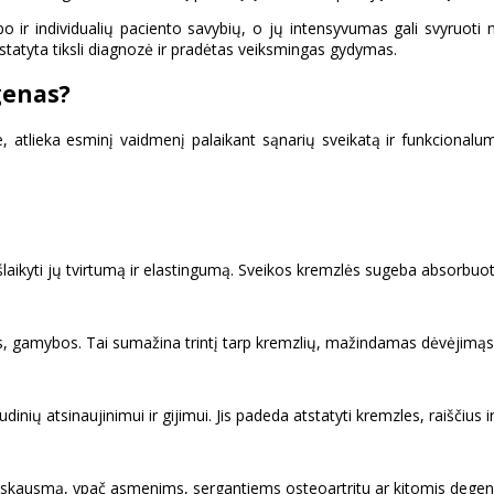
tipo ir individualių paciento savybių, o jų intensyvumas gali svyruot
ustatyta tiksli diagnozė ir pradėtas veiksmingas gydymas.
genas?
atlieka esminį vaidmenį palaikant sąnarių sveikatą ir funkcionalum
laikyti jų tvirtumą ir elastingumą. Sveikos kremzlės sugeba absorbuoti 
tas, gamybos. Tai sumažina trintį tarp kremzlių, mažindamas dėvėjimąs
ių atsinaujinimui ir gijimui. Jis padeda atstatyti kremzles, raiščius i
r skausmą, ypač asmenims, sergantiems osteoartritu ar kitomis degen