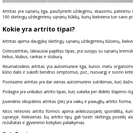
Artritas yra sąnarių liga, pasižyminti uždegimu, skausmu, patinimu 
100 skirtingų uždegiminių sąnarių būklių, kurių kiekviena turi savo p
Kokie yra artrito tipai?
Artritas apima daugybę skirtingų sąnarių uždegiminių būsenų, kiekvien
Osteoartritas, labiausiai paplitęs tipas, yra susijęs su sąnarių kre
kelius, klubus, rankas ir stuburą.
Reumatoidinis artritas yra autoimuninė liga, kurios metu organizmo 
kūno dalis ir sukelti bendrus simptomus, pvz., nuovargį ir svorio krit
Psoriazinis artritas yra dar vienas autoimuninis sutrikimas, kurį dažn
Podagra yra unikalus artrito tipas, kurį sukelia per didelis šlapimo 
Juvenilinis idiopatinis artritas (JIA) yra vaikų ir paauglių artrito fo
Kitos retesnės artrito formos apima ankilozuojantį spondilitą, kuris 
sąnaryje. Kiekvienas šių artrito tipų gali turėti skirtingą poveik
rezultatas ir gyvenimo kokybės palaikymas.