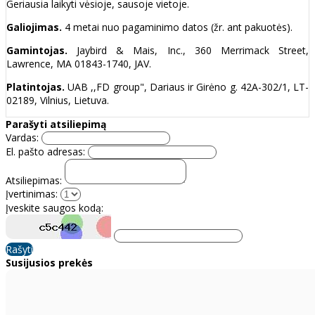
Geriausia laikyti vėsioje, sausoje vietoje.
Galiojimas.
4 metai nuo pagaminimo datos (žr. ant pakuotės).
Gamintojas.
Jaybird & Mais, Inc., 360 Merrimack Street,
Lawrence, MA 01843-1740, JAV.
Platintojas.
UAB ,,FD group", Dariaus ir Girėno g. 42A-302/1, LT-
02189, Vilnius, Lietuva.
Parašyti atsiliepimą
Vardas:
El. pašto adresas:
Atsiliepimas:
Įvertinimas:
Įveskite saugos kodą:
Rašyti
Susijusios prekės