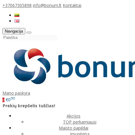
+37067305898
info@bonum.lt
Kontaktai
Navigacija
Mano paskyra
00
€0
0
Prekių krepšelis tuščias!
Akcijos
TOP perkamiausi
Maisto papildai
Imunitetui