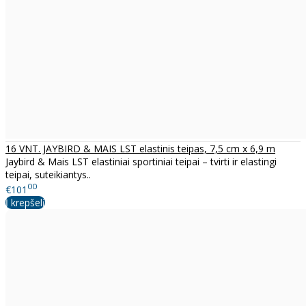
16 VNT. JAYBIRD & MAIS LST elastinis teipas, 7,5 cm x 6,9 m
Jaybird & Mais LST elastiniai sportiniai teipai – tvirti ir elastingi
teipai, suteikiantys..
00
€101
Į krepšelį