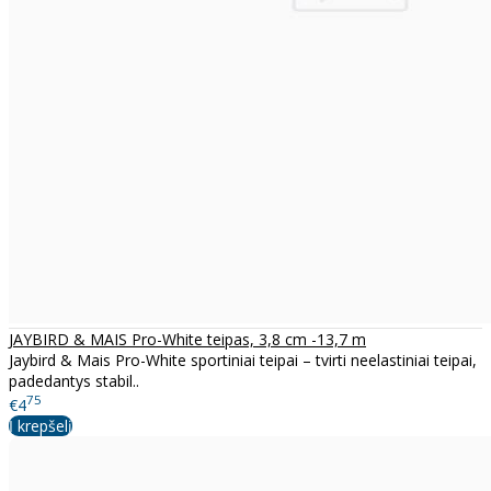
JAYBIRD & MAIS Pro-White teipas, 3,8 cm -13,7 m
Jaybird & Mais Pro-White sportiniai teipai – tvirti neelastiniai teipai,
padedantys stabil..
75
€4
Į krepšelį