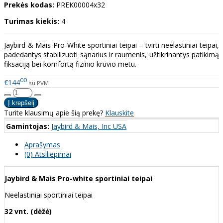
Prekės kodas:
PREK00004x32
Turimas kiekis:
4
Jaybird & Mais Pro-White sportiniai teipai – tvirti neelastiniai teipai,
padedantys stabilizuoti sąnarius ir raumenis, užtikrinantys patikimą
fiksaciją bei komfortą fizinio krūvio metu.
00
€144
su PVM
Turite klausimų apie šią prekę?
Klauskite
Gamintojas:
Jaybird & Mais, Inc USA
Aprašymas
(0) Atsiliepimai
Jaybird & Mais Pro-white sportiniai teipai
Neelastiniai sportiniai teipai
32 vnt. (dėžė)