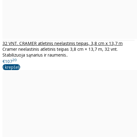
32 VNT. CRAMER atletinis neelastinis teipas, 3,8 cm x 13,7 m
Cramer neelastinis atletinis teipas 3,8 cm × 13,7 m, 32 vnt.
Stabilizuoja sąnarius ir raumenis..
20
€107
Į krepšelį