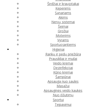
Širdžiai ir kraujotakai
Kepenims
Sąnariams
Akims
Nervų sistemai
Šeimai
Grožiui
Moterims
Vyrams
Sportuojantiems
Higienai
Rankų ir pėdų priežiūra
Prausikliai ir muilai
Veido kremai
Dezinfekcijai
Kūno kremai
Šampūnai
Apsauga nuo saulės
Masažui
Apsauginės veido kaukės
Nuo iššutimų
Sportui
Teipavimui