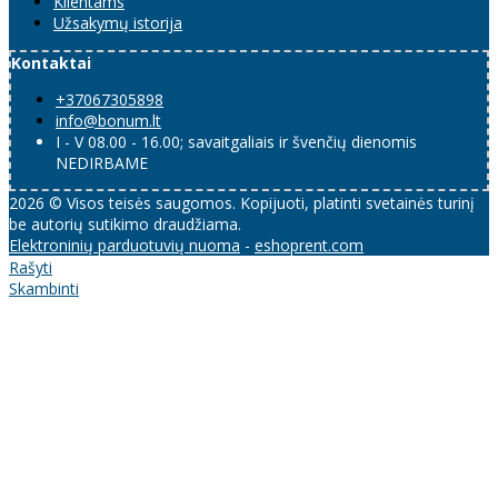
Klientams
Užsakymų istorija
Kontaktai
+37067305898
info@bonum.lt
I - V 08.00 - 16.00; savaitgaliais ir švenčių dienomis
NEDIRBAME
2026 © Visos teisės saugomos. Kopijuoti, platinti svetainės turinį
be autorių sutikimo draudžiama.
Elektroninių parduotuvių nuoma
-
eshoprent.com
Rašyti
Skambinti