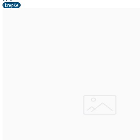
Į krepšelį