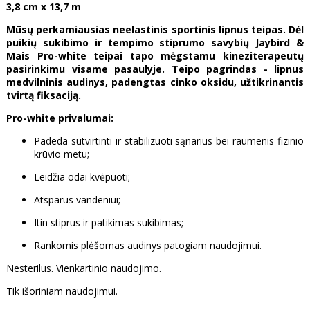
3,8 cm x 13,7 m
Mūsų perkamiausias neelastinis sportinis lipnus teipas. Dėl
puikių sukibimo ir tempimo stiprumo savybių Jaybird &
Mais Pro-white teipai tapo mėgstamu kineziterapeutų
pasirinkimu visame pasaulyje. Teipo pagrindas - lipnus
medvilninis audinys, padengtas cinko oksidu, užtikrinantis
tvirtą fiksaciją.
Pro-white privalumai:
Padeda sutvirtinti ir stabilizuoti sąnarius bei raumenis fizinio
krūvio metu;
Leidžia odai kvėpuoti;
Atsparus vandeniui;
Itin stiprus ir patikimas sukibimas;
Rankomis plėšomas audinys patogiam naudojimui.
Nesterilus. Vienkartinio naudojimo.
Tik išoriniam naudojimui.