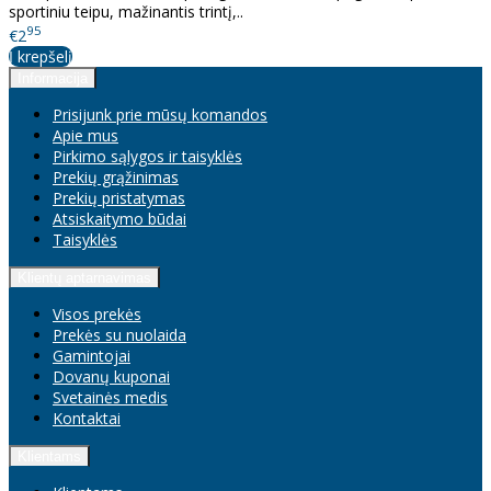
sportiniu teipu, mažinantis trintį,..
95
€2
Į krepšelį
Informacija
Prisijunk prie mūsų komandos
Apie mus
Pirkimo sąlygos ir taisyklės
Prekių grąžinimas
Prekių pristatymas
Atsiskaitymo būdai
Taisyklės
Klientų aptarnavimas
Visos prekės
Prekės su nuolaida
Gamintojai
Dovanų kuponai
Svetainės medis
Kontaktai
Klientams