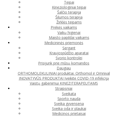
Teipai
Kineziologiniai teipai
Šalčio terapija
Šilumos terapija
Žirklės teipams
Prekės vaikams
Vaikų higienai
Maisto papildai vaikams
Medicininės priemonės
Sergant
Kraujospūdžio aparatai
Svorio kontrolei
Prisijunk prie mūsų komandos
Daugiau
ORTHOMOLEKULINIAI produktai. Orthomol ir Omnival
INOVATYVŪS PRODUKTAI
Įveikite COVID-19 infekciją
Vaistų gabenimui
KINEZITERAPEUTAMS
Straipsniai
Sveikata
Sporto nauda
Sveika gyvensena
Sveika oda ir plaukai
Medicinos prietaisai