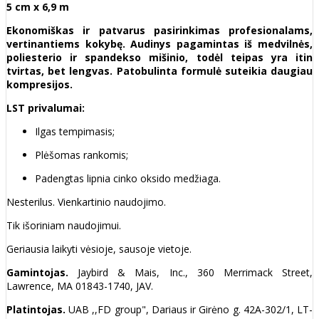
5 cm x 6,9 m
Ekonomiškas ir patvarus pasirinkimas profesionalams,
vertinantiems kokybę. Audinys pagamintas iš medvilnės,
poliesterio ir spandekso mišinio, todėl teipas yra itin
tvirtas, bet lengvas. Patobulinta formulė suteikia daugiau
kompresijos.
LST privalumai:
Ilgas tempimasis;
Plėšomas rankomis;
Padengtas lipnia cinko oksido medžiaga.
Nesterilus. Vienkartinio naudojimo.
Tik išoriniam naudojimui.
Geriausia laikyti vėsioje, sausoje vietoje.
Gamintojas.
Jaybird & Mais, Inc., 360 Merrimack Street,
Lawrence, MA 01843-1740, JAV.
Platintojas.
UAB ,,FD group", Dariaus ir Girėno g. 42A-302/1, LT-