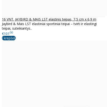
16 VNT. JAYBIRD & MAIS LST elastinis teipas, 7,5 cm x 6,9 m
Jaybird & Mais LST elastiniai sportiniai teipai – tvirti ir elastingi
teipai, suteikiantys..
00
€101
Į krepšelį