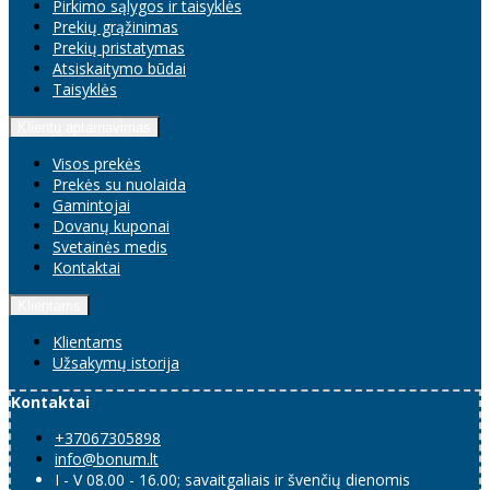
Pirkimo sąlygos ir taisyklės
Prekių grąžinimas
Prekių pristatymas
Atsiskaitymo būdai
Taisyklės
Klientų aptarnavimas
Visos prekės
Prekės su nuolaida
Gamintojai
Dovanų kuponai
Svetainės medis
Kontaktai
Klientams
Klientams
Užsakymų istorija
Kontaktai
+37067305898
info@bonum.lt
I - V 08.00 - 16.00; savaitgaliais ir švenčių dienomis