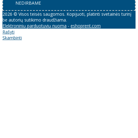
NEDIRBAME
2026 © Visos teisės saugomos. Kopijuoti, platinti svetainės turinį
be autorių sutikimo draudžiama.
Elektroninių parduotuvių nuoma
-
eshoprent.com
Rašyti
Skambinti