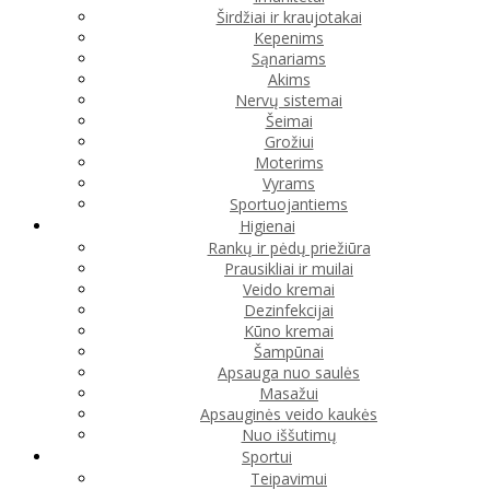
Širdžiai ir kraujotakai
Kepenims
Sąnariams
Akims
Nervų sistemai
Šeimai
Grožiui
Moterims
Vyrams
Sportuojantiems
Higienai
Rankų ir pėdų priežiūra
Prausikliai ir muilai
Veido kremai
Dezinfekcijai
Kūno kremai
Šampūnai
Apsauga nuo saulės
Masažui
Apsauginės veido kaukės
Nuo iššutimų
Sportui
Teipavimui