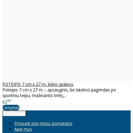
POTEIPIS 7 cm x 27 m, kūno spalvos
Poteipis 7 cm x 27 m – apsauginis, be latekso pagrindas po
sportiniu teipu, mažinantis trintį,..
95
€2
Į krepšelį
Informacija
Prisijunk prie mūsų komandos
Apie mus