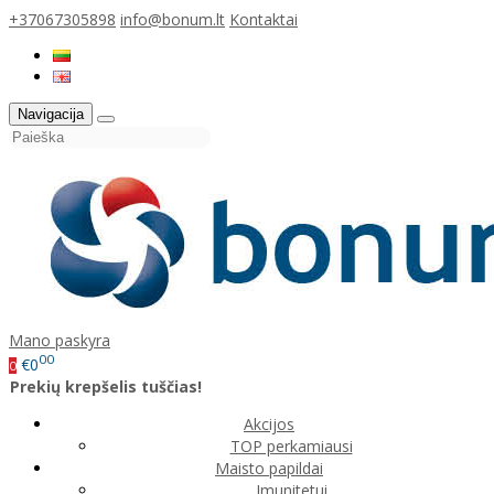
+37067305898
info@bonum.lt
Kontaktai
Navigacija
Mano paskyra
00
€0
0
Prekių krepšelis tuščias!
Akcijos
TOP perkamiausi
Maisto papildai
Imunitetui