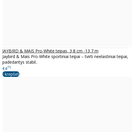
JAYBIRD & MAIS Pro-White teipas, 3,8 cm -13,7 m
Jaybird & Mais Pro-White sportiniai teipai – tvirti neelastiniai teipai,
padedantys stabil..
75
€4
Į krepšelį