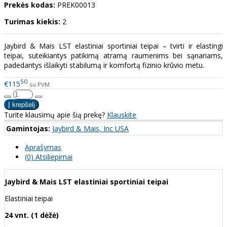
Prekės kodas:
PREK00013
Turimas kiekis:
2
Jaybird & Mais LST elastiniai sportiniai teipai – tvirti ir elastingi
teipai, suteikiantys patikimą atramą raumenims bei sąnariams,
padedantys išlaikyti stabilumą ir komfortą fizinio krūvio metu.
50
€115
su PVM
Turite klausimų apie šią prekę?
Klauskite
Gamintojas:
Jaybird & Mais, Inc USA
Aprašymas
(0) Atsiliepimai
Jaybird & Mais LST elastiniai sportiniai teipai
Elastiniai teipai
24 vnt. (1 dėžė)