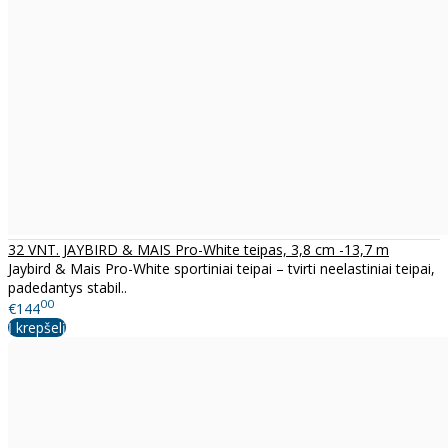
32 VNT. JAYBIRD & MAIS Pro-White teipas, 3,8 cm -13,7 m
Jaybird & Mais Pro-White sportiniai teipai – tvirti neelastiniai teipai,
padedantys stabil..
00
€144
Į krepšelį