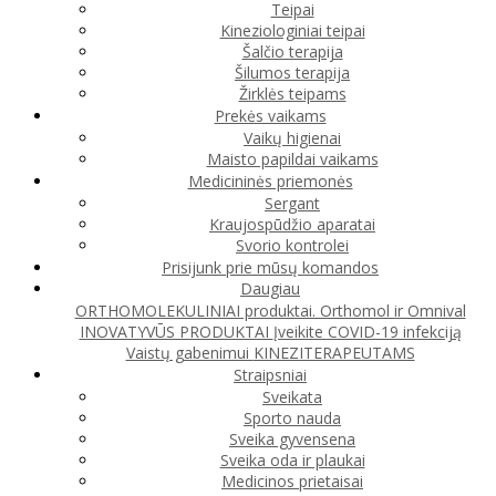
Teipai
Kineziologiniai teipai
Šalčio terapija
Šilumos terapija
Žirklės teipams
Prekės vaikams
Vaikų higienai
Maisto papildai vaikams
Medicininės priemonės
Sergant
Kraujospūdžio aparatai
Svorio kontrolei
Prisijunk prie mūsų komandos
Daugiau
ORTHOMOLEKULINIAI produktai. Orthomol ir Omnival
INOVATYVŪS PRODUKTAI
Įveikite COVID-19 infekciją
Vaistų gabenimui
KINEZITERAPEUTAMS
Straipsniai
Sveikata
Sporto nauda
Sveika gyvensena
Sveika oda ir plaukai
Medicinos prietaisai