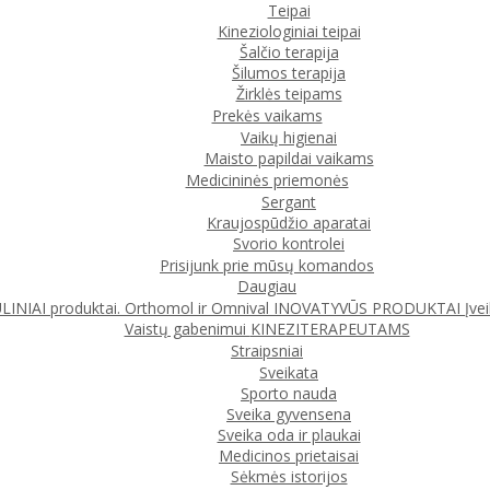
Teipai
Kineziologiniai teipai
Šalčio terapija
Šilumos terapija
Žirklės teipams
Prekės vaikams
Vaikų higienai
Maisto papildai vaikams
Medicininės priemonės
Sergant
Kraujospūdžio aparatai
Svorio kontrolei
Prisijunk prie mūsų komandos
Daugiau
IAI produktai. Orthomol ir Omnival
INOVATYVŪS PRODUKTAI
Įve
Vaistų gabenimui
KINEZITERAPEUTAMS
Straipsniai
Sveikata
Sporto nauda
Sveika gyvensena
Sveika oda ir plaukai
Medicinos prietaisai
Sėkmės istorijos