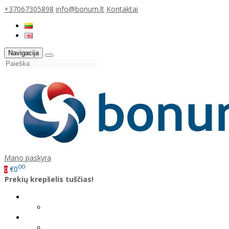
+37067305898
info@bonum.lt
Kontaktai
Navigacija
Mano paskyra
00
€0
0
Prekių krepšelis tuščias!