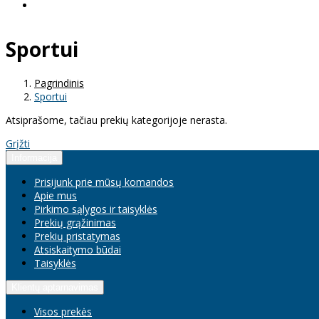
Sportui
Pagrindinis
Sportui
Atsiprašome, tačiau prekių kategorijoje nerasta.
Grįžti
Informacija
Prisijunk prie mūsų komandos
Apie mus
Pirkimo sąlygos ir taisyklės
Prekių grąžinimas
Prekių pristatymas
Atsiskaitymo būdai
Taisyklės
Klientų aptarnavimas
Visos prekės