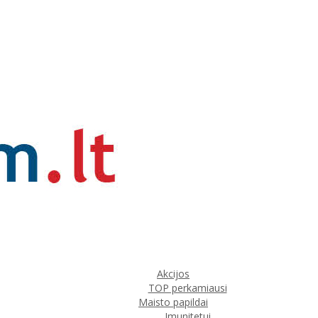
Akcijos
TOP perkamiausi
Maisto papildai
Imunitetui