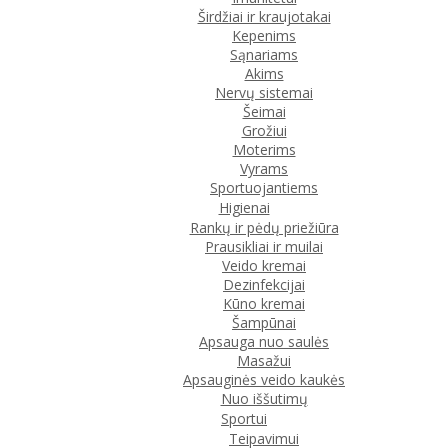
Širdžiai ir kraujotakai
Kepenims
Sąnariams
Akims
Nervų sistemai
Šeimai
Grožiui
Moterims
Vyrams
Sportuojantiems
Higienai
Rankų ir pėdų priežiūra
Prausikliai ir muilai
Veido kremai
Dezinfekcijai
Kūno kremai
Šampūnai
Apsauga nuo saulės
Masažui
Apsauginės veido kaukės
Nuo iššutimų
Sportui
Teipavimui