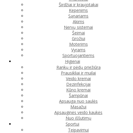
Širdžiai ir kraujotakai
Kepenims
Sąnariams
Akims
Nervų sistemai
Šeimai
Grožiui
Moterims
Vyrams
Sportuojantiems
Higienai
Rankų ir pėdų priežiūra
Prausikliai ir muilai
Veido kremai
Dezinfekcijai
Kūno kremai
Šampūnai
Apsauga nuo saulės
Masažui
Apsauginės veido kaukės
Nuo iššutimų
Sportui
Teipavimui