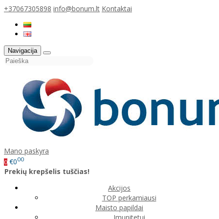
+37067305898
info@bonum.lt
Kontaktai
Navigacija
Mano paskyra
00
€0
0
Prekių krepšelis tuščias!
Akcijos
TOP perkamiausi
Maisto papildai
Imunitetui