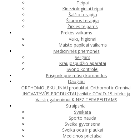
Teipai
Kineziologiniai teipai
Šalčio terapija
Šilumos terapija
Žirklės teipams
Prekės vaikams
Vaikų higienai
Maisto papildai vaikams
Medicininės priemonės
Sergant
Kraujospūdžio aparatai
Svorio kontrolei
Prisijunk prie mūsų komandos
Daugiau
ORTHOMOLEKULINIAI produktai. Orthomol ir Omnival
INOVATYVŪS PRODUKTAI
Įveikite COVID-19 infekciją
Vaistų gabenimui
KINEZITERAPEUTAMS
Straipsniai
Sveikata
Sporto nauda
Sveika gyvensena
Sveika oda ir plaukai
Medicinos prietaisai