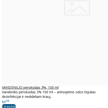
VANDENILIO peroksidas 3%, 100 ml
Vandenilio peroksidas 3% 100 ml – antiseptinis odos tirpalas
dezinfekcijai ir nedideliam krauj..
48
€0
Į krepšelį