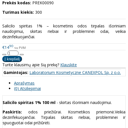
Prekės kodas:
PREK00090
Turimas kiekis:
300
Salicilo spiritas 1% – kosmetinis odos tirpalas išoriniam
naudojimui, skirtas riebiai ir probleminei odai, veikia
dezinfekuojančiai.
90
€14
su PVM
Turite klausimų apie šią prekę?
Klauskite
Gamintojas:
Laboratorium Kosmetyczne CANEXPOL Sp. z o.o.
Aprašymas
(0) Atsiliepimai
Salicilo spiritas 1% 100 ml
- skirtas išoriniam naudojimui.
Paskirtis:
odos priežiūrai. Kosmetikos priemonė.Veikia
dezinfekuojančiai. Tirpalas skirtas riebiai, probleminei ir
spuoguotai odai prižiūrėti.