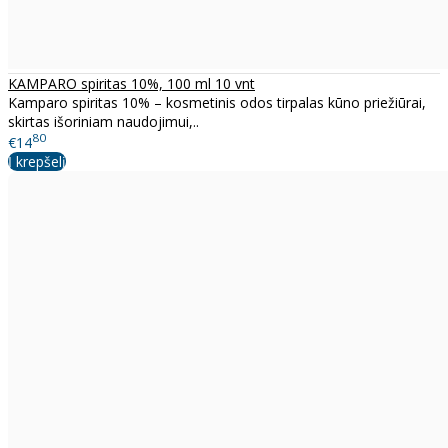
KAMPARO spiritas 10%, 100 ml 10 vnt
Kamparo spiritas 10% – kosmetinis odos tirpalas kūno priežiūrai,
skirtas išoriniam naudojimui,..
80
€14
Į krepšelį