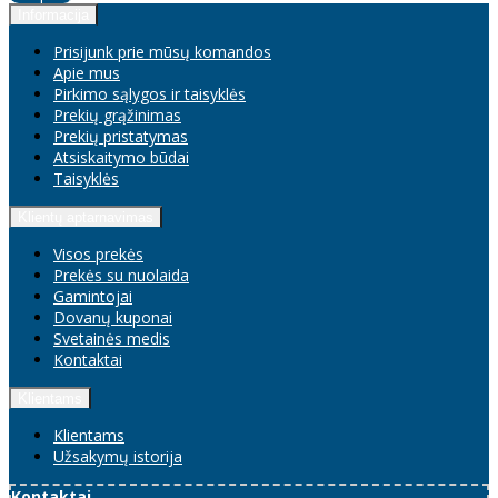
Informacija
Prisijunk prie mūsų komandos
Apie mus
Pirkimo sąlygos ir taisyklės
Prekių grąžinimas
Prekių pristatymas
Atsiskaitymo būdai
Taisyklės
Klientų aptarnavimas
Visos prekės
Prekės su nuolaida
Gamintojai
Dovanų kuponai
Svetainės medis
Kontaktai
Klientams
Klientams
Užsakymų istorija
Kontaktai