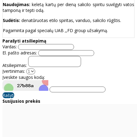
Naudojimas:
keletą kartų per dieną salicilo spiritu suvilgyti vatos
tamponą ir tepti odą.
Sudėtis:
denatūruotas etilo spiritas, vanduo, salicilo rūgštis.
Pagaminta pagal specialų UAB ,,FD group užsakymą.
Parašyti atsiliepimą
Vardas:
El. pašto adresas:
Atsiliepimas:
Įvertinimas:
Įveskite saugos kodą:
Rašyti
Susijusios prekės