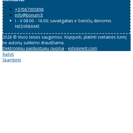
+37067305898
info@bonum.lt
I - V 08.00 - 16.00; savaitgaliais ir švenčių dienomis
NEDIRBAME
2026 © Visos teisės saugomos. Kopijuoti, platinti svetainės turinį
be autorių sutikimo draudžiama.
Elektroninių parduotuvių nuoma
-
eshoprent.com
Rašyti
Skambinti