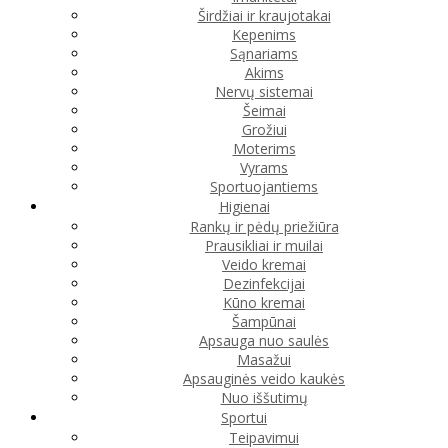
Širdžiai ir kraujotakai
Kepenims
Sąnariams
Akims
Nervų sistemai
Šeimai
Grožiui
Moterims
Vyrams
Sportuojantiems
Higienai
Rankų ir pėdų priežiūra
Prausikliai ir muilai
Veido kremai
Dezinfekcijai
Kūno kremai
Šampūnai
Apsauga nuo saulės
Masažui
Apsauginės veido kaukės
Nuo iššutimų
Sportui
Teipavimui