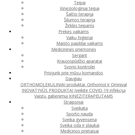
Teipai
Kineziologiniai teipai
Šalčio terapija
Šilumos terapija
Žirklės teipams
Prekės vaikams
Vaikų higienai
Maisto papildai vaikams
Medicininės priemonės
Sergant
Kraujospūdžio aparatai
Svorio kontrolei
Prisijunk prie mūsų komandos
Daugiau
ORTHOMOLEKULINIAI produktai. Orthomol ir Omnival
INOVATYVŪS PRODUKTAI
Įveikite COVID-19 infekciją
Vaistų gabenimui
KINEZITERAPEUTAMS
Straipsniai
Sveikata
Sporto nauda
Sveika gyvensena
Sveika oda ir plaukai
Medicinos prietaisai