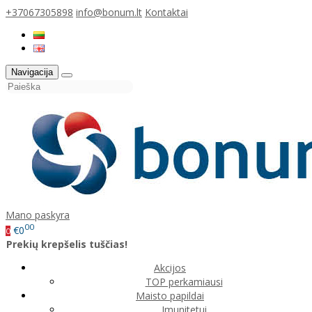
+37067305898
info@bonum.lt
Kontaktai
Navigacija
Mano paskyra
00
€0
0
Prekių krepšelis tuščias!
Akcijos
TOP perkamiausi
Maisto papildai
Imunitetui