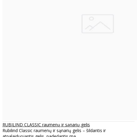
RUBILIND CLASSIC raumenų ir sąnarių gelis
Rubilind Classic raumenų ir sąnarių gelis – šildantis ir
atpalaiduojantis gelis, padedantis ma..