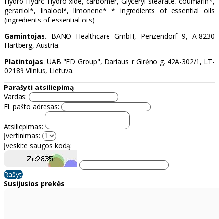
Hydro Hydro Hydro xide, carbomer, Glyceryl stearate, coumarin*,
geraniol*, linalool*, limonene* * ingredients of essential oils
(ingredients of essential oils).
Gamintojas.
BANO Healthcare GmbH, Penzendorf 9, A-8230
Hartberg, Austria.
Platintojas.
UAB "FD Group", Dariaus ir Girėno g. 42A-302/1, LT-
02189 Vilnius, Lietuva.
Parašyti atsiliepimą
Vardas:
El. pašto adresas:
Atsiliepimas:
Įvertinimas:
Įveskite saugos kodą:
Rašyti
Susijusios prekės