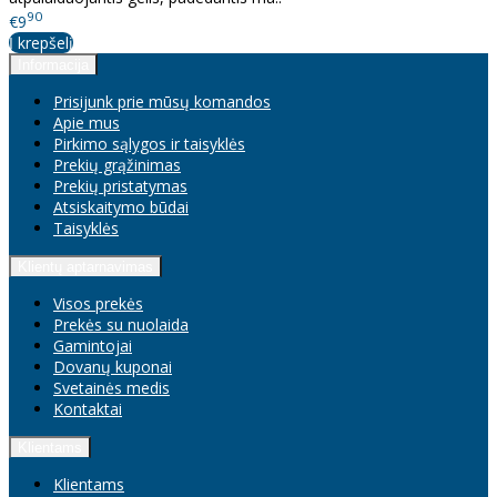
90
€9
Į krepšelį
Informacija
Prisijunk prie mūsų komandos
Apie mus
Pirkimo sąlygos ir taisyklės
Prekių grąžinimas
Prekių pristatymas
Atsiskaitymo būdai
Taisyklės
Klientų aptarnavimas
Visos prekės
Prekės su nuolaida
Gamintojai
Dovanų kuponai
Svetainės medis
Kontaktai
Klientams
Klientams