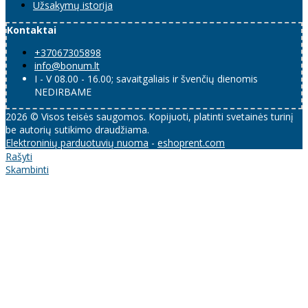
Užsakymų istorija
Kontaktai
+37067305898
info@bonum.lt
I - V 08.00 - 16.00; savaitgaliais ir švenčių dienomis
NEDIRBAME
2026 © Visos teisės saugomos. Kopijuoti, platinti svetainės turinį
be autorių sutikimo draudžiama.
Elektroninių parduotuvių nuoma
-
eshoprent.com
Rašyti
Skambinti