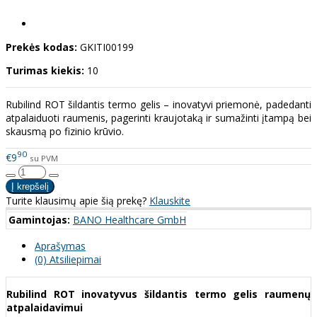
Prekės kodas:
GKITI00199
Turimas kiekis:
10
Rubilind ROT šildantis termo gelis – inovatyvi priemonė, padedanti
atpalaiduoti raumenis, pagerinti kraujotaką ir sumažinti įtampą bei
skausmą po fizinio krūvio.
90
€9
su PVM
Turite klausimų apie šią prekę?
Klauskite
Gamintojas:
BANO Healthcare GmbH
Aprašymas
(0) Atsiliepimai
Rubilind ROT inovatyvus šildantis termo gelis raumenų
atpalaidavimui