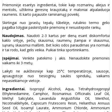
Priemonėje esantys ingredientai, tokie kaip rozmarinų aliejus ir
mentolis, užtikrina geresnę kraujotaką ir maloniai atpalaiduoja
raumenis. Iš karto pajausite raminamąjį poveikį.
Skirtingai nuo įprastų tepalų tūbelėje, rutulinio termo gelio
pagalba tolygiai paskirstysite priemonę ir nesusitepsite rankų.
Naudojimas.
Naudoti 2-3 kartus per dieną esant diskomfortui
kaklo srityje, pečių skausmui, raumenų įtampai ir skausmui,
sąnarių skausmui malšinti. Bet koks odos paraudimas yra normalu
ir tai rodo, kad gelis veikia. Puikiai tinka sportininkams.
Įspėjimai.
Venkite patekimo į akis. Nenaudokite priemonės
vaikams iki 3 metų.
Laikyti ne aukštesnėje kaip 25°C temperatūroje, sausoje,
apsaugotoje nuo tiesioginių saulės spindulių, vaikams
nepasiekiamoje vietoje.
Ingredientai.
Isopropyl Alcohol, Aqua, Tetrahydroxypropyl
Ethylenediamine, Camphor, Rosmarinus Officinalis Leaf Oil,
Methyl Salicylate, Lavandula Angustifolia Oil, Menthol,
Nicotinaldehyde, Capsicum Frutescens Resin, Helianthus Annuus
Seed Oil, Isoamyl Laurate, Ammonium Chloride, Ammonium