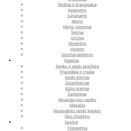
Širdžiai ir kraujotakai
Kepenims
Sąnariams
Akims
Nervų sistemai
Šeimai
Grožiui
Moterims
Vyrams
Sportuojantiems
Higienai
Rankų ir pėdų priežiūra
Prausikliai ir muilai
Veido kremai
Dezinfekcijai
Kūno kremai
Šampūnai
Apsauga nuo saulės
Masažui
Apsauginės veido kaukės
Nuo iššutimų
Sportui
Teipavimui