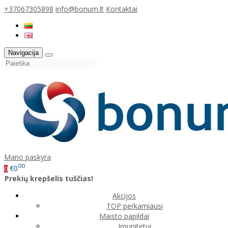
+37067305898
info@bonum.lt
Kontaktai
Navigacija
Mano paskyra
00
€0
0
Prekių krepšelis tuščias!
Akcijos
TOP perkamiausi
Maisto papildai
Imunitetui