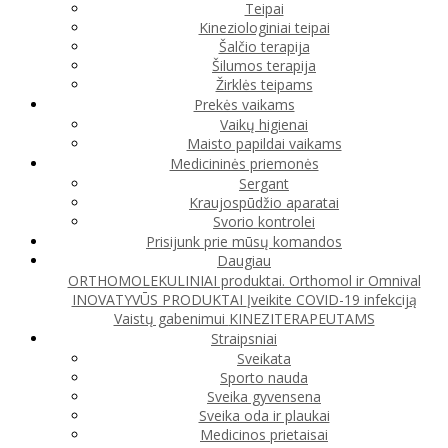
Teipai
Kineziologiniai teipai
Šalčio terapija
Šilumos terapija
Žirklės teipams
Prekės vaikams
Vaikų higienai
Maisto papildai vaikams
Medicininės priemonės
Sergant
Kraujospūdžio aparatai
Svorio kontrolei
Prisijunk prie mūsų komandos
Daugiau
ORTHOMOLEKULINIAI produktai. Orthomol ir Omnival
INOVATYVŪS PRODUKTAI
Įveikite COVID-19 infekciją
Vaistų gabenimui
KINEZITERAPEUTAMS
Straipsniai
Sveikata
Sporto nauda
Sveika gyvensena
Sveika oda ir plaukai
Medicinos prietaisai