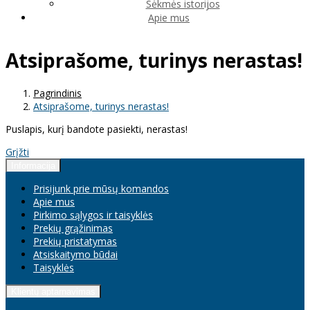
Sėkmės istorijos
Apie mus
Atsiprašome, turinys nerastas!
Pagrindinis
Atsiprašome, turinys nerastas!
Puslapis, kurį bandote pasiekti, nerastas!
Grįžti
Informacija
Prisijunk prie mūsų komandos
Apie mus
Pirkimo sąlygos ir taisyklės
Prekių grąžinimas
Prekių pristatymas
Atsiskaitymo būdai
Taisyklės
Klientų aptarnavimas