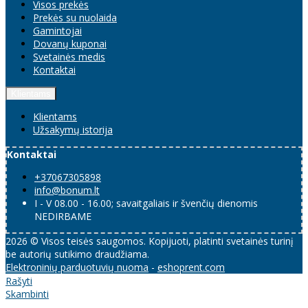
Visos prekės
Prekės su nuolaida
Gamintojai
Dovanų kuponai
Svetainės medis
Kontaktai
Klientams
Klientams
Užsakymų istorija
Kontaktai
+37067305898
info@bonum.lt
I - V 08.00 - 16.00; savaitgaliais ir švenčių dienomis
NEDIRBAME
2026 © Visos teisės saugomos. Kopijuoti, platinti svetainės turinį
be autorių sutikimo draudžiama.
Elektroninių parduotuvių nuoma
-
eshoprent.com
Rašyti
Skambinti