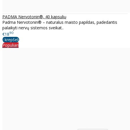
PADMA Nervotonin®, 40 kapsulių
Padma Nervotonin® – naturalus maisto papildas, padedantis
palaikyti nervų sistemos sveikat..
90
€18
Į krepšelį
Populiari