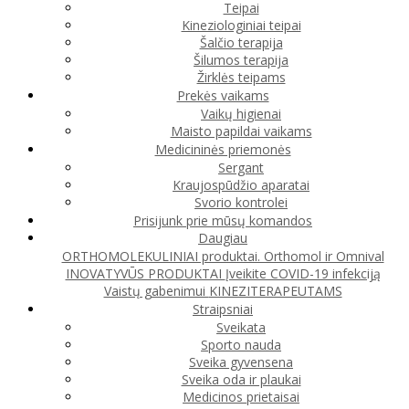
Teipai
Kineziologiniai teipai
Šalčio terapija
Šilumos terapija
Žirklės teipams
Prekės vaikams
Vaikų higienai
Maisto papildai vaikams
Medicininės priemonės
Sergant
Kraujospūdžio aparatai
Svorio kontrolei
Prisijunk prie mūsų komandos
Daugiau
ORTHOMOLEKULINIAI produktai. Orthomol ir Omnival
INOVATYVŪS PRODUKTAI
Įveikite COVID-19 infekciją
Vaistų gabenimui
KINEZITERAPEUTAMS
Straipsniai
Sveikata
Sporto nauda
Sveika gyvensena
Sveika oda ir plaukai
Medicinos prietaisai