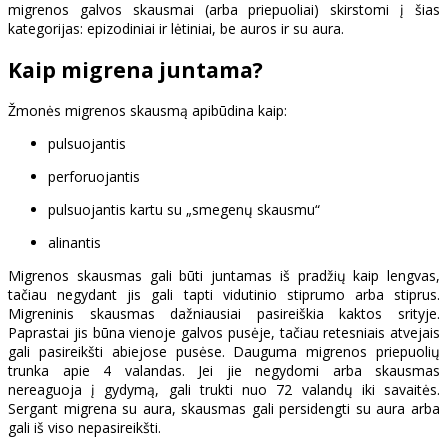
migrenos galvos skausmai (arba priepuoliai) skirstomi į šias
kategorijas: epizodiniai ir lėtiniai, be auros ir su aura.
Kaip migrena juntama?
Žmonės migrenos skausmą apibūdina kaip:
pulsuojantis
perforuojantis
pulsuojantis kartu su „smegenų skausmu“
alinantis
Migrenos skausmas gali būti juntamas iš pradžių kaip lengvas,
tačiau negydant jis gali tapti vidutinio stiprumo arba stiprus.
Migreninis skausmas dažniausiai pasireiškia kaktos srityje.
Paprastai jis būna vienoje galvos pusėje, tačiau retesniais atvejais
gali pasireikšti abiejose pusėse. Dauguma migrenos priepuolių
trunka apie 4 valandas. Jei jie negydomi arba skausmas
nereaguoja į gydymą, gali trukti nuo 72 valandų iki savaitės.
Sergant migrena su aura, skausmas gali persidengti su aura arba
gali iš viso nepasireikšti.