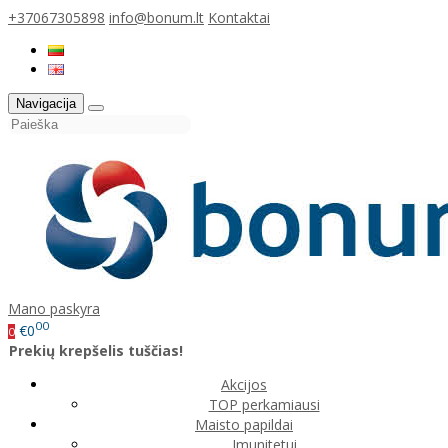
+37067305898
info@bonum.lt
Kontaktai
Navigacija
Mano paskyra
00
€0
0
Prekių krepšelis tuščias!
Akcijos
TOP perkamiausi
Maisto papildai
Imunitetui