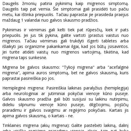
Daugelis žmonių patiria pykinimą kaip migrenos simptomą.
Daugelis taip pat vemia. Šie simptomai gali prasidėti tuo pačiu
metu, kai ištinka priepuolis. Tačiau paprastai jie prasideda praėjus
maždaug 1 valandai nuo galvos skausmo pradžios.
Pykinimas ir vėmimas gali kelti tiek pat rūpesčių, kiek ir pats
priepuolis. Jei jus tik pykina, galite vartoti įprastus vaistus nuo
migrenos. Tačiau vėmimas gali trukdyti išgerti tabletes arba
išlaikyti jas organizme pakankamai ilgai, kad jos būtų įsisavintos.
Jei turite atidėti vaistų nuo migrenos vartojimą, tikėtina, kad
migrena taps sunkesnė.
Migrena be galvos skausmo: "Tylioji migrena" arba "acefalginė
migrena", apima auros simptomą, bet ne galvos skausmą, kuris
paprastai pasireiškia po jos.
Hemipleginė migrena: Pasireiškia laikinas paralyžius (hemiplegija)
arba neurologiniai ar jutiminiai pokyčiai vienoje kūno pusėje.
Galvos skausmo pradžia gali būti susijusi su laikinu nutirpimu,
dideliu silpnumu vienoje kūno pusėje, dilgčiojimu, pojūčių
praradimu ir galvos svaigimu ar regėjimo pokyčiais. Kartais jis
apima galvos skausmą, o kartais - ne.
Tinklainės migrena (akių migrena): Galite pastebėti laikiną, dalinį
arba visišką regėjimo praradimą vienoje akyje, taip pat buką