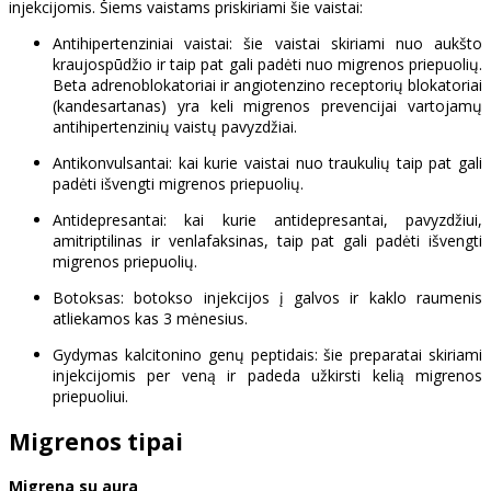
injekcijomis. Šiems vaistams priskiriami šie vaistai:
Antihipertenziniai vaistai: šie vaistai skiriami nuo aukšto
kraujospūdžio ir taip pat gali padėti nuo migrenos priepuolių.
Beta adrenoblokatoriai ir angiotenzino receptorių blokatoriai
(kandesartanas) yra keli migrenos prevencijai vartojamų
antihipertenzinių vaistų pavyzdžiai.
Antikonvulsantai: kai kurie vaistai nuo traukulių taip pat gali
padėti išvengti migrenos priepuolių.
Antidepresantai: kai kurie antidepresantai, pavyzdžiui,
amitriptilinas ir venlafaksinas, taip pat gali padėti išvengti
migrenos priepuolių.
Botoksas: botokso injekcijos į galvos ir kaklo raumenis
atliekamos kas 3 mėnesius.
Gydymas kalcitonino genų peptidais: šie preparatai skiriami
injekcijomis per veną ir padeda užkirsti kelią migrenos
priepuoliui.
Migrenos tipai
Migrena su aura