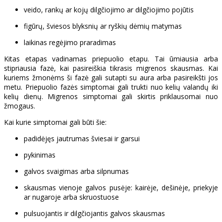
veido, rankų ar kojų dilgčiojimo ar dilgčiojimo pojūtis
figūrų, šviesos blyksnių ar ryškių dėmių matymas
laikinas regėjimo praradimas
Kitas etapas vadinamas priepuolio etapu. Tai ūmiausia arba
stipriausia fazė, kai pasireiškia tikrasis migrenos skausmas. Kai
kuriems žmonėms ši fazė gali sutapti su aura arba pasireikšti jos
metu. Priepuolio fazės simptomai gali trukti nuo kelių valandų iki
kelių dienų. Migrenos simptomai gali skirtis priklausomai nuo
žmogaus.
Kai kurie simptomai gali būti šie:
padidėjęs jautrumas šviesai ir garsui
pykinimas
galvos svaigimas arba silpnumas
skausmas vienoje galvos pusėje: kairėje, dešinėje, priekyje
ar nugaroje arba skruostuose
pulsuojantis ir dilgčiojantis galvos skausmas