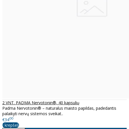
2 VNT. PADMA Nervotonin®, 40 kapsulių
Padma Nervotonin® – naturalus maisto papildas, padedantis
palaikyti nervų sistemos sveikat..
00
€34
Į krepšelį