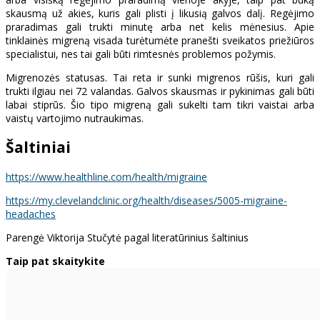
skausmą už akies, kuris gali plisti į likusią galvos dalį. Regėjimo
praradimas gali trukti minutę arba net kelis mėnesius. Apie
tinklainės migreną visada turėtumėte pranešti sveikatos priežiūros
specialistui, nes tai gali būti rimtesnės problemos požymis.
Migrenozės statusas. Tai reta ir sunki migrenos rūšis, kuri gali
trukti ilgiau nei 72 valandas. Galvos skausmas ir pykinimas gali būti
labai stiprūs. Šio tipo migreną gali sukelti tam tikri vaistai arba
vaistų vartojimo nutraukimas.
Šaltiniai
https://www.healthline.com/health/migraine
https://my.clevelandclinic.org/health/diseases/5005-migraine-
headaches
Parengė Viktorija Stučytė pagal literatūrinius šaltinius
Taip pat skaitykite