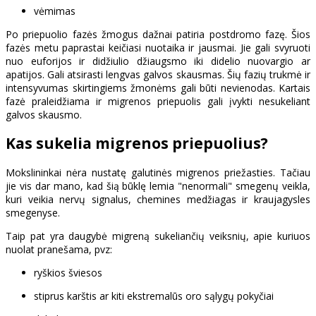
vėmimas
Po priepuolio fazės žmogus dažnai patiria postdromo fazę. Šios
fazės metu paprastai keičiasi nuotaika ir jausmai. Jie gali svyruoti
nuo euforijos ir didžiulio džiaugsmo iki didelio nuovargio ar
apatijos. Gali atsirasti lengvas galvos skausmas. Šių fazių trukmė ir
intensyvumas skirtingiems žmonėms gali būti nevienodas. Kartais
fazė praleidžiama ir migrenos priepuolis gali įvykti nesukeliant
galvos skausmo.
Kas sukelia migrenos priepuolius?
Mokslininkai nėra nustatę galutinės migrenos priežasties. Tačiau
jie vis dar mano, kad šią būklę lemia "nenormali" smegenų veikla,
kuri veikia nervų signalus, chemines medžiagas ir kraujagysles
smegenyse.
Taip pat yra daugybė migreną sukeliančių veiksnių, apie kuriuos
nuolat pranešama, pvz:
ryškios šviesos
stiprus karštis ar kiti ekstremalūs oro sąlygų pokyčiai