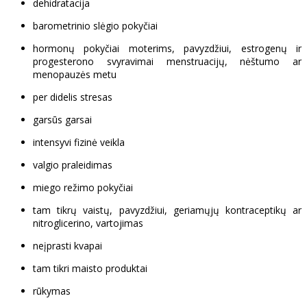
dehidratacija
barometrinio slėgio pokyčiai
hormonų pokyčiai moterims, pavyzdžiui, estrogenų ir
progesterono svyravimai menstruacijų, nėštumo ar
menopauzės metu
per didelis stresas
garsūs garsai
intensyvi fizinė veikla
valgio praleidimas
miego režimo pokyčiai
tam tikrų vaistų, pavyzdžiui, geriamųjų kontraceptikų ar
nitroglicerino, vartojimas
neįprasti kvapai
tam tikri maisto produktai
rūkymas