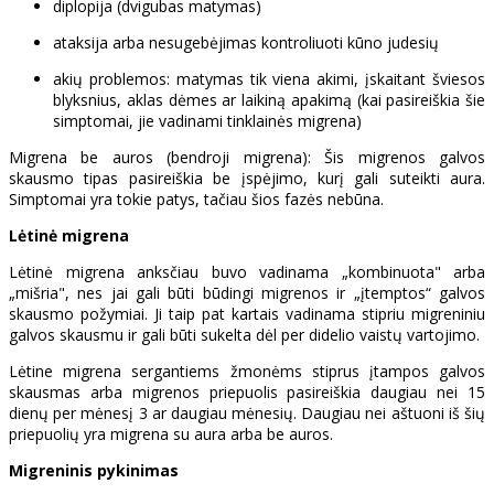
diplopija (dvigubas matymas)
ataksija arba nesugebėjimas kontroliuoti kūno judesių
akių problemos: matymas tik viena akimi, įskaitant šviesos
blyksnius, aklas dėmes ar laikiną apakimą (kai pasireiškia šie
simptomai, jie vadinami tinklainės migrena)
Migrena be auros (bendroji migrena): Šis migrenos galvos
skausmo tipas pasireiškia be įspėjimo, kurį gali suteikti aura.
Simptomai yra tokie patys, tačiau šios fazės nebūna.
Lėtinė migrena
Lėtinė migrena anksčiau buvo vadinama „kombinuota" arba
„mišria", nes jai gali būti būdingi migrenos ir „įtemptos“ galvos
skausmo požymiai. Ji taip pat kartais vadinama stipriu migreniniu
galvos skausmu ir gali būti sukelta dėl per didelio vaistų vartojimo.
Lėtine migrena sergantiems žmonėms stiprus įtampos galvos
skausmas arba migrenos priepuolis pasireiškia daugiau nei 15
dienų per mėnesį 3 ar daugiau mėnesių. Daugiau nei aštuoni iš šių
priepuolių yra migrena su aura arba be auros.
Migreninis pykinimas