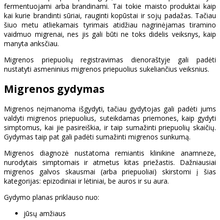
fermentuojami arba brandinami. Tai tokie maisto produktai kaip
kai kurie brandinti sūriai, rauginti kopūstai ir sojų padažas. Tačiau
šiuo metu atliekamais tyrimais atidžiau nagrinėjamas tiramino
vaidmuo migrenai, nes jis gali būti ne toks didelis veiksnys, kaip
manyta anksčiau.
Migrenos priepuolių registravimas dienoraštyje gali padėti
nustatyti asmeninius migrenos priepuolius sukeliančius veiksnius.
Migrenos gydymas
Migrenos neįmanoma išgydyti, tačiau gydytojas gali padėti jums
valdyti migrenos priepuolius, suteikdamas priemones, kaip gydyti
simptomus, kai jie pasireiškia, ir taip sumažinti priepuolių skaičių.
Gydymas taip pat gali padėti sumažinti migrenos sunkumą.
Migrenos diagnozė nustatoma remiantis klinikine anamneze,
nurodytais simptomais ir atmetus kitas priežastis. Dažniausiai
migrenos galvos skausmai (arba priepuoliai) skirstomi į šias
kategorijas: epizodiniai ir lėtiniai, be auros ir su aura.
Gydymo planas priklauso nuo:
jūsų amžiaus