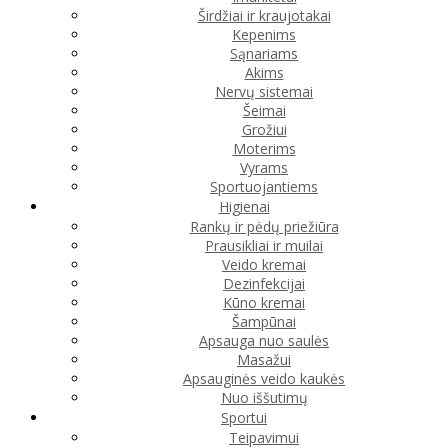
Širdžiai ir kraujotakai
Kepenims
Sąnariams
Akims
Nervų sistemai
Šeimai
Grožiui
Moterims
Vyrams
Sportuojantiems
Higienai
Rankų ir pėdų priežiūra
Prausikliai ir muilai
Veido kremai
Dezinfekcijai
Kūno kremai
Šampūnai
Apsauga nuo saulės
Masažui
Apsauginės veido kaukės
Nuo iššutimų
Sportui
Teipavimui