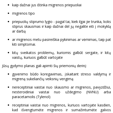
kaip dažnai jus ištinka migrenos priepuoliai
migrenos tipo
priepuolių stiprumo lygio - pagal tai, kiek ilgai jie trunka, koks
stiprus skausmas ir kaip dažnai dėl jų negalite eiti į mokyklą
ar darbą
ar migrenos metu pasireiškia pykinimas ar vėmimas, taip pat
kiti simptomai.
kitų sveikatos problemų, kuriomis galbūt sergate, ir kitų
vaistų, kuriuos galbūt vartojate
Jūsų gydymo planas gali apimti šių priemonių derinį:
gyvenimo būdo koregavimas, įskaitant streso valdymą ir
migreną sukeliančių veiksnių vengimą
nereceptiniai vaistai nuo skausmo ar migrenos, pavyzdžiui,
nesteroidiniai vaistai nuo uždegimo (NVNU) arba
paracetamolis (Tylenol)
receptiniai vaistai nuo migrenos, kuriuos vartojate kasdien,
kad išvengtumėte migrenos ir sumažintumėte galvos