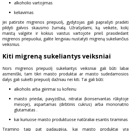
alkoholio vartojimas
keliavimas
Jei patirsite migrenos priepuolį, gydytojas gali paprašyti pradėti
pildyti galvos skausmo žurnalą. Užrašydami, ką veikėte, kokį
maistą valgėte ir kokius vaistus vartojote prieš prasidedant
migrenos priepuoliui, galite lengviau nustatyti migreną sukeliančius
veiksnius.
Kiti migreną sukeliantys veiksniai
Nors migrenos priepuolį sukeliantys veiksniai gali būti labai
asmeniški, tam tikri maisto produktai ar maisto sudedamosios
dalys gali sukelti priepuolį dažniau nei kiti. Tai gali būti:
alkoholis arba gėrimai su kofeinu
maisto priedai, pavyzdžiui, nitratai (konservantas rūkytoje
mėsoje), aspartamas (dirbtinis cukrus) arba mononatrio
glutamatas .
kai kuriuose maisto produktuose natūraliai esantis tiraminas
Tiramino taip pat padaugėja, kai maisto produktai yra