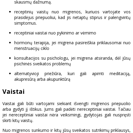
skausmų dažnumą.
receptinių vaistų nuo migrenos, kuriuos vartojate vos
prasidėjus priepuoliui, kad jis netaptų stiprus ir palengvintų
simptomus.
receptiniai vaistai nuo pykinimo ar vėmimo
hormonų terapija, jei migrena pasireiškia priklausomai nuo
menstruacijų ciklo
konsultacijos su psichologu, jei migrena atsiranda, dėl jūsų
psichinės sveikatos problemų
alternatyvioji priežiūra, kuri gali apimti meditaciją,
akupresūrą arba akupunktūrą
Vaistai
Vaistai gali būti vartojami siekiant išvengti migrenos priepuolio
arba gydyti jį ištikus. Jums gali padėti nereceptiniai vaistai. Tačiau
jei nereceptiniai vaistai nėra veiksmingi, gydytojas gali nuspręsti
skirti kitų vaistų.
Nuo migrenos sunkumo ir kitų jūsų sveikatos sutrikimų priklausys,