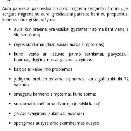
Aura paprastai pasireiškia 25 proc. migrena sergančių žmonių. Jei
sergate migrena su aura, greičiausiai patirsite bent du priepuolius,
kuriems būdingi šie požymiai:
aura, kuri praeina, yra visiškai grįžtama ir apima bent vieną iš
šių simptomų:
regos sutrikimai (dažniausias auros simptomas)
kūno, veido ar liežuvio jutimo sutrikimai, pavyzdžiui,
tirpimas, dilgčiojimas ar galvos svaigimas
kalbos ar kalbėjimo problemos
judėjimo problemos arba silpnumas, kuris gali trukti iki 72
valandų
smegenų kamieno simptomai, kurie apima:
sunkumai kalbėti arba dizartrija (neaiški kalba)
galvos svaigimas (sukimosi jausmas)
spengimas ausyse arba skambėjimas ausyse