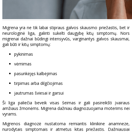
Migrena yra ne tik labai stipraus galvos skausmo priežastis, bet ir
neurologinė liga, galinti sukelti daugybę kitų simptomų. Nors
migrenai dažnai būdingi intensyvūs, varginantys galvos skausmai,
gali būti ir kitų simptomų:
pykinimas
vėmimas
pasunkėjęs kalbėjimas
tirpimas arba dilgčiojimas
jautrumas šviesai ir garsui
Ši liga paliečia beveik visas šeimas ir gali pasireikšti įvairaus
amžiaus žmonėms. Migrena dažniau diagnozuojama moterims nei
vyrams.
Migrenos diagnozė nustatoma remiantis klinikine anamneze,
nurodytais simptomais ir atmetus kitas priežastis. Dažniausiai