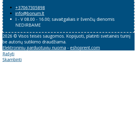
+37067305898
info@bonum.lt
I - V 08.00 - 16.00; savaitgaliais ir švenčių dienomis
NEDIRBAME
2026 © Visos teisės saugomos. Kopijuoti, platinti svetainės turinį
be autorių sutikimo draudžiama.
Elektroninių parduotuvių nuoma
-
eshoprent.com
Rašyti
Skambinti