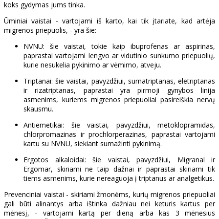
koks gydymas jums tinka.
Ūminiai vaistai - vartojami iš karto, kai tik įtariate, kad artėja
migrenos priepuolis, - yra šie:
NVNU: šie vaistai, tokie kaip ibuprofenas ar aspirinas,
paprastai vartojami lengvo ar vidutinio sunkumo priepuolių,
kurie nesukelia pykinimo ar vėmimo, atveju.
Triptanai: šie vaistai, pavyzdžiui, sumatriptanas, eletriptanas
ir rizatriptanas, paprastai yra pirmoji gynybos linija
asmenims, kuriems migrenos priepuoliai pasireiškia nervų
skausmu.
Antiemetikai: šie vaistai, pavyzdžiui, metoklopramidas,
chlorpromazinas ir prochlorperazinas, paprastai vartojami
kartu su NVNU, siekiant sumažinti pykinimą.
Ergotos alkaloidai: šie vaistai, pavyzdžiui, Migranal ir
Ergomar, skiriami ne taip dažnai ir paprastai skiriami tik
tiems asmenims, kurie nereaguoja į triptanus ar analgetikus.
Prevenciniai vaistai - skiriami žmonėms, kurių migrenos priepuoliai
gali būti alinantys arba ištinka dažniau nei keturis kartus per
mėnesį, - vartojami kartą per dieną arba kas 3 mėnesius