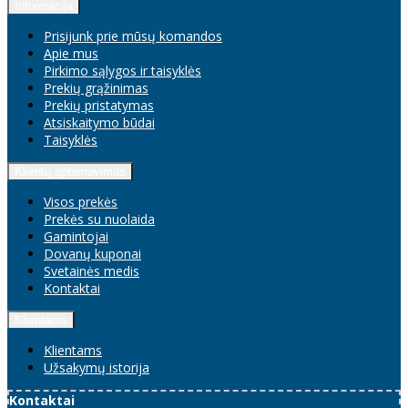
Informacija
Prisijunk prie mūsų komandos
Apie mus
Pirkimo sąlygos ir taisyklės
Prekių grąžinimas
Prekių pristatymas
Atsiskaitymo būdai
Taisyklės
Klientų aptarnavimas
Visos prekės
Prekės su nuolaida
Gamintojai
Dovanų kuponai
Svetainės medis
Kontaktai
Klientams
Klientams
Užsakymų istorija
Kontaktai