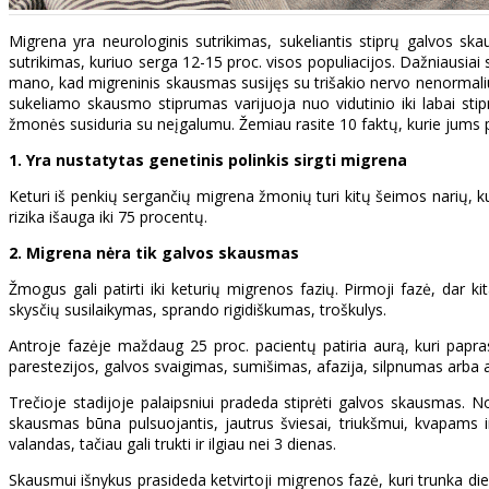
Migrena yra neurologinis sutrikimas, sukeliantis stiprų galvos ska
sutrikimas, kuriuo serga 12-15 proc. visos populiacijos. Dažniausia
mano, kad migreninis skausmas susijęs su trišakio nervo nenormaliu
sukeliamo skausmo stiprumas varijuoja nuo vidutinio iki labai stip
žmonės susiduria su neįgalumu. Žemiau rasite 10 faktų, kurie jums pad
1. Yra nustatytas genetinis polinkis sirgti migrena
Keturi iš penkių sergančių migrena žmonių turi kitų šeimos narių, kuri
rizika išauga iki 75 procentų.
2. Migrena nėra tik galvos skausmas
Žmogus gali patirti iki keturių migrenos fazių. Pirmoji fazė, dar 
skysčių susilaikymas, sprando rigidiškumas, troškulys.
Antroje fazėje maždaug 25 proc. pacientų patiria aurą, kuri papras
parestezijos, galvos svaigimas, sumišimas, afazija, silpnumas arba a
Trečioje stadijoje palaipsniui pradeda stiprėti galvos skausmas. 
skausmas būna pulsuojantis, jautrus šviesai, triukšmui, kvapams 
valandas, tačiau gali trukti ir ilgiau nei 3 dienas.
Skausmui išnykus prasideda ketvirtoji migrenos fazė, kuri trunka dien