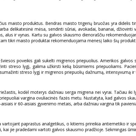
čius maisto produktus. Bendras maisto trigerių bruožas yra didelis ti
 arba delikatesinė mėsa, sendinti sūriai, avokadai, bananai, džiovinti v
s, alus ir vynas. Kartu su galvos skausmo dienoraščiu rekomenduojama 
a tam tikri maisto produktai rekomenduojama mėnesį laiko šių produktų
ios šviesos poveikis gali sukelti migrenos priepuolius. Amerikos ga
žinti streso lygį, galima užkirsti kelią būsimiems priepuoliams. P
i sumažinti streso lygį ir migrenos priepuolių dažnumą, intensyvumą ir
riežastis, kodėl moterys dažniau serga migrena nei vyrai. Tačiau ik
 priepuoliai vargina ovuliacinės fazės metu. Nustatyta, kad galvos s
iais ir 60-aisiais gyvenimo metais, arba dažniau vargina tik pavienia
tojant paprastus analgetikus, o kitiems prireikia antiemetiko ir spec
, kai jie pradedami vartoti galvos skausmo pradžioje. Sėkmingas ūmi