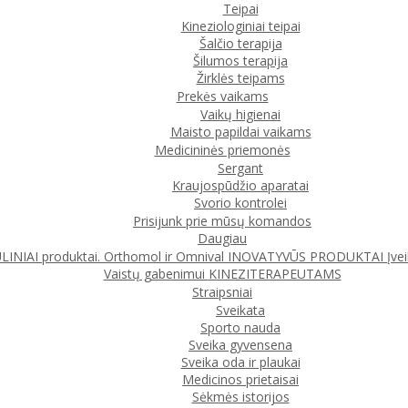
Teipai
Kineziologiniai teipai
Šalčio terapija
Šilumos terapija
Žirklės teipams
Prekės vaikams
Vaikų higienai
Maisto papildai vaikams
Medicininės priemonės
Sergant
Kraujospūdžio aparatai
Svorio kontrolei
Prisijunk prie mūsų komandos
Daugiau
IAI produktai. Orthomol ir Omnival
INOVATYVŪS PRODUKTAI
Įve
Vaistų gabenimui
KINEZITERAPEUTAMS
Straipsniai
Sveikata
Sporto nauda
Sveika gyvensena
Sveika oda ir plaukai
Medicinos prietaisai
Sėkmės istorijos