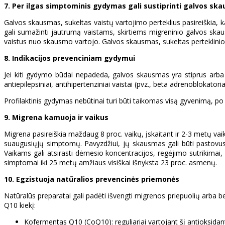
7. Per ilgas simptominis gydymas gali sustiprinti galvos sk
Galvos skausmas, sukeltas vaistų vartojimo perteklius pasireiškia, ka
gali sumažinti jautrumą vaistams, skirtiems migreninio galvos ska
vaistus nuo skausmo vartojo. Galvos skausmas, sukeltas perteklini
8. Indikacijos prevenciniam gydymui
Jei kiti gydymo būdai nepadeda, galvos skausmas yra stiprus arba m
antiepilepsiniai, antihipertenziniai vaistai (pvz., beta adrenoblokatoria
Profilaktinis gydymas nebūtinai turi būti taikomas visą gyvenimą, p
9. Migrena kamuoja ir vaikus
Migrena pasireiškia maždaug 8 proc. vaikų, įskaitant ir 2-3 metų vaik
suaugusiųjų simptomų. Pavyzdžiui, jų skausmas gali būti pastovus 
Vaikams gali atsirasti dėmesio koncentracijos, regėjimo sutrikima
simptomai iki 25 metų amžiaus visiškai išnyksta 23 proc. asmenų.
10. Egzistuoja natūralios prevencinės priemonės
Natūralūs preparatai gali padėti išvengti migrenos priepuolių arb
Q10 kiekį:
Kofermentas Q10 (CoQ10): reguliariai vartojant šį antioksida