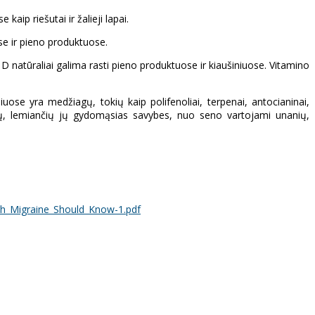
ip riešutai ir žalieji lapai.
ose ir pieno produktuose.
 natūraliai galima rasti pieno produktuose ir kiaušiniuose. Vitamino
iuose yra medžiagų, tokių kaip polifenoliai, terpenai, antocianinai,
nginių, lemiančių jų gydomąsias savybes, nuo seno vartojami unanių,
th_Migraine_Should_Know-1.pdf