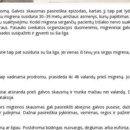
usmą. Galvos skausmas pasireiškia epizodais, kartais jį taip pat ly
i su migrena susiduria 30–39 metų amžiaus asmenys, kurių paplitimas ta
 suaktyvėjimu. Kodėl migrena sergančių pacientų trišakio nervo suakty
raus. Pasaulio sveikatos organizacijos duomenimis, migreniniai galv
ės susipažinti ir gyventi su šia liga.
e taip pat susiduria su šia liga. Jei vienas iš tėvų yra sirgęs migrena, 
kitaip vadinama prodromu, prasideda iki 48 valandų prieš migreną. Jo
tai atsiranda prieš galvos skausmą ir trunka mažiau nei valandą. Daž
taksija.
Nors migrenos skausmas gali pasireikšti abiejose galvos pusėse, daž
ir judėjimui. Dažnai pasireiškia pykinimas, vėmimas, regos ir paž
ą ar ilgiau. Postdromui būdingas nuovargis, dirglumas arba euforija. Ta