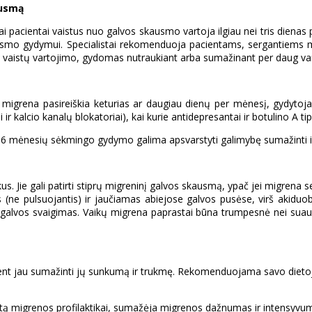
ausmą
i pacientai vaistus nuo galvos skausmo vartoja ilgiau nei tris dienas pe
usmo gydymui. Specialistai rekomenduoja pacientams, sergantiems mig
o vaistų vartojimo, gydomas nutraukiant arba sumažinant per daug va
igrena pasireiškia keturias ar daugiau dienų per mėnesį, gydytojas g
i ir kalcio kanalų blokatoriai), kai kurie antidepresantai ir botulino A t
o 6 mėnesių sėkmingo gydymo galima apsvarstyti galimybę sumažinti ir 
us. Jie gali patirti stiprų migreninį galvos skausmą, ypač jei migrena s
(ne pulsuojantis) ir jaučiamas abiejose galvos pusėse, virš akiduo
i, galvos svaigimas. Vaikų migrena paprastai būna trumpesnė nei sua
a bent jau sumažinti jų sunkumą ir trukmę. Rekomenduojama savo dieto
ntą migrenos profilaktikai, sumažėja migrenos dažnumas ir intensyvu