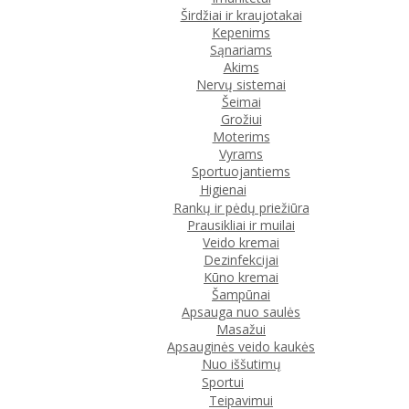
Širdžiai ir kraujotakai
Kepenims
Sąnariams
Akims
Nervų sistemai
Šeimai
Grožiui
Moterims
Vyrams
Sportuojantiems
Higienai
Rankų ir pėdų priežiūra
Prausikliai ir muilai
Veido kremai
Dezinfekcijai
Kūno kremai
Šampūnai
Apsauga nuo saulės
Masažui
Apsauginės veido kaukės
Nuo iššutimų
Sportui
Teipavimui