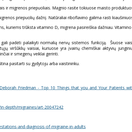
 ir migrenos priepuoliais. Magnio rasite tokiuose maisto produktuose ka
igrenos priepuolių dažnį. Natūraliai riboflavino galima rasti kiaušiniu
, kuriems trūksta vitamino D, migrena pasireiškia dažniau. Vitamino D
t gali padėti palaikyti normalią nervų sistemos funkciją. Šiuose vais
kuotųjų viršūklių vaisiai, kuriuose yra įvairių chemiškai aktyvių ju
čiai ir smegenų veiklai gerinti.
a pasitarti su gydytoju arba vaistininku.
/Deborah_Friedman_-_Top_10_Things_that_you_and_Your_Patients_wi
/in-depth/migraines/art-20047242
stations-and-diagnosis-of-migraine-in-adults