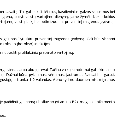
r savaitę. Tai gali sukelti lėtinius, kasdieninius galvos skausmus bei
rena, pildyti vaistų vartojimo dienyną, jame žymėti kiek ir kokius
rtojamų vaistų kiekį bei optimizuojant prevencinį migrenos gydymą.
ali pasiūlyti skirti prevencinį migrenos gydymą. Gali būti skiriami
ipo toksino (botokso) injekcijos.
nutraukti profilaktinio preparato vartojimą.
erga vienas arba abu jų tėvai. Tačiau vaikų simptomai gali skirtis nuo
bių. Dažnai būna pykinimas, vėmimas, jautrumas šviesai bei garsui.
ugusiųjų ir trunka 1-2 valandas. Vieno tyrimo duomenimis, migrenos
je padidinti gaunamą riboflavino (vitamino B2), magnio, kofermento
mas.