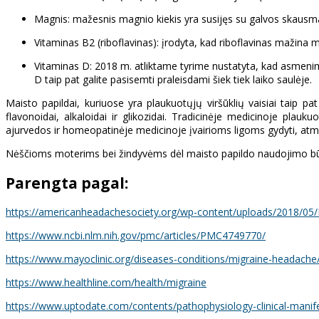
Magnis: mažesnis magnio kiekis yra susijęs su galvos skausmais
Vitaminas B2 (riboflavinas): įrodyta, kad riboflavinas mažina m
Vitaminas D: 2018 m. atliktame tyrime nustatyta, kad asmenims
D taip pat galite pasisemti praleisdami šiek tiek laiko saulėje.
Maisto papildai, kuriuose yra plaukuotųjų viršūklių vaisiai taip pa
flavonoidai, alkaloidai ir glikozidai. Tradicinėje medicinoje plau
ajurvedos ir homeopatinėje medicinoje įvairioms ligoms gydyti, atmin
Nėščioms moterims bei žindyvėms dėl maisto papildo naudojimo būtin
Parengta pagal
:
https://americanheadachesociety.org/wp-content/uploads/2018/05
https://www.ncbi.nlm.nih.gov/pmc/articles/PMC4749770/
https://www.mayoclinic.org/diseases-conditions/migraine-headache
https://www.healthline.com/health/migraine
https://www.uptodate.com/contents/pathophysiology-clinical-manife