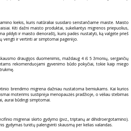
ramino kiekis, kuris natūraliai susidaro senstančiame maiste. Maisto
aisiai. Kiti dažni maisto produktai, sukeliantys migrenos priepuolius,
pildyti ir maisto dienoraštį, kuris padės nustatyti, ką valgėte prieš
 vengti ir vertinti ar simptomai pagerėjo.
lvos skausmo draugijos duomenimis, maždaug 4 iš 5 žmonių, sergančių
acientams rekomenduojami gyvenimo būdo pokyčiai, tokie kaip miego
 trukmę.
i lytinio brendimo migrena dažniau nustatoma berniukams. Kai kurios
kausmai moterims sustiprėja menopauzės pradžioje, o vėliau stebimas
i, aurai būdingi simptomai.
ifinio migrenai skirto gydymo (pvz., triptanų ar dihidroergotamino).
nis gydymas turėtų palengvinti skausmą per kelias valandas.