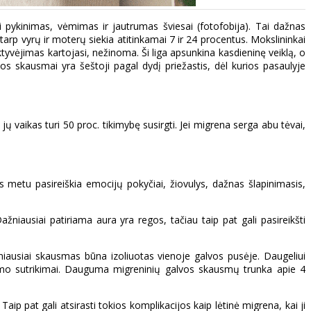
di pykinimas, vėmimas ir jautrumas šviesai (fotofobija). Tai dažnas
rp vyrų ir moterų siekia atitinkamai 7 ir 24 procentus. Mokslininkai
vėjimas kartojasi, nežinoma. Ši liga apsunkina kasdieninę veiklą, o
os skausmai yra šeštoji pagal dydį priežastis, dėl kurios pasaulyje
jų vaikas turi 50 proc. tikimybę susirgti. Jei migrena serga abu tėvai,
s metu pasireiškia emocijų pokyčiai, žiovulys, dažnas šlapinimasis,
niausiai patiriama aura yra regos, tačiau taip pat gali pasireikšti
niausiai skausmas būna izoliuotas vienoje galvos pusėje. Daugeliui
inimo sutrikimai. Dauguma migreninių galvos skausmų trunka apie 4
ip pat gali atsirasti tokios komplikacijos kaip lėtinė migrena, kai ji