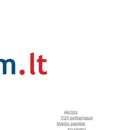
Akcijos
TOP perkamiausi
Maisto papildai
Imunitetui