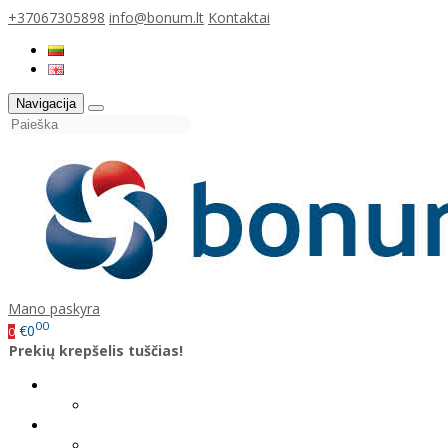
+37067305898
info@bonum.lt
Kontaktai
Navigacija
Mano paskyra
00
€0
0
Prekių krepšelis tuščias!