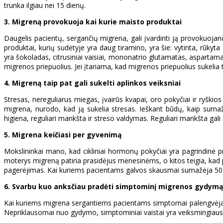
trunka ilgiau nei 15 dienų.
3. Migreną provokuoja kai kurie maisto produktai
Daugelis pacientų, sergančių migrena, gali įvardinti ją provokuojan
produktai, kurių sudėtyje yra daug tiramino, yra šie: vytinta, rūkyta
yra šokoladas, citrusiniai vaisiai, mononatrio glutamatas, aspartama
migrenos priepuolius. Jei įtariama, kad migrenos priepuolius sukeli
4. Migreną taip pat gali sukelti aplinkos veiksniai
Stresas, nereguliarus miegas, įvairūs kvapai, oro pokyčiai ir ryšk
migrena, nurodo, kad ją sukelia stresas. Ieškant būdų, kaip suma
higiena, reguliari mankšta ir streso valdymas. Reguliari mankšta gal
5. Migrena keičiasi per gyvenimą
Mokslininkai mano, kad cikliniai hormonų pokyčiai yra pagrindinė p
moterys migreną patiria prasidėjus mėnesinėms, o kitos teigia, kad
pagerėjimas. Kai kuriems pacientams galvos skausmai sumažėja 50-ais
6. Svarbu kuo anksčiau pradėti simptominį migrenos gydymą
Kai kuriems migrena sergantiems pacientams simptomai palengvėja var
Nepriklausomai nuo gydymo, simptominiai vaistai yra veiksmingiausi