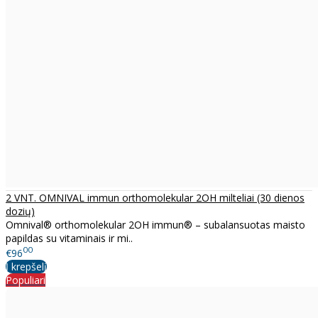
2 VNT. OMNIVAL immun orthomolekular 2OH milteliai (30 dienos
dozių)
Omnival® orthomolekular 2OH immun® – subalansuotas maisto
papildas su vitaminais ir mi..
00
€96
Į krepšelį
Populiari