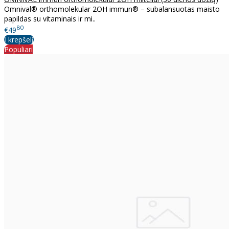
Omnival® orthomolekular 2OH immun® – subalansuotas maisto
papildas su vitaminais ir mi..
80
€49
Į krepšelį
Populiari