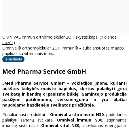
OMNIVAL immun orthomolekular 2OH skystis,kaps. (7 dienos
dozės)
Omnival® orthomolekular 2OH immun® – subalansuotas maisto
papildas su vitaminais ir mi..
Med Pharma Service GmbH
„Med Pharma Service GmbH“ – Vokietijos įmonė, kurianti
aukštos kokybės maisto papildus, skirtus palaikyti gerą
sveikatą ir bendrą organizmo būklę. Gamintojo produkcija
pasižymi patikimumu, veiksmingumu ir yra plačiai
naudojama kasdienėje sveikatos priežiūroje.
Populiariausi produktai –
Omnival arthro norm N30
, padedantis
palaikyti sąnarių sveikatą,
Omnival immun N30
, stiprinantis
imuninę sistemą, ir
Omnival vital N30
, suteikiantis energijos ir