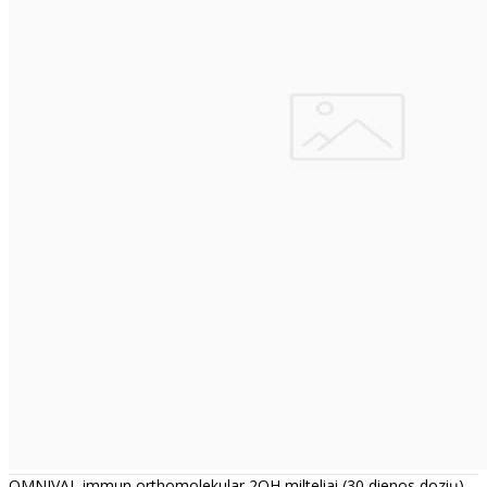
OMNIVAL immun orthomolekular 2OH milteliai (30 dienos dozių)