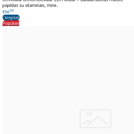
papildas su vitaminais, mine..
00
€96
Į krepšelį
Populiari