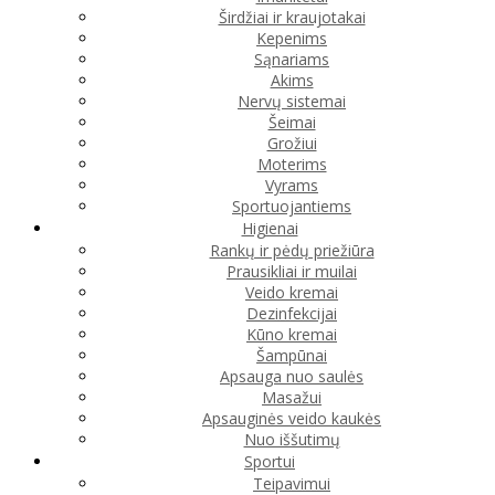
Širdžiai ir kraujotakai
Kepenims
Sąnariams
Akims
Nervų sistemai
Šeimai
Grožiui
Moterims
Vyrams
Sportuojantiems
Higienai
Rankų ir pėdų priežiūra
Prausikliai ir muilai
Veido kremai
Dezinfekcijai
Kūno kremai
Šampūnai
Apsauga nuo saulės
Masažui
Apsauginės veido kaukės
Nuo iššutimų
Sportui
Teipavimui