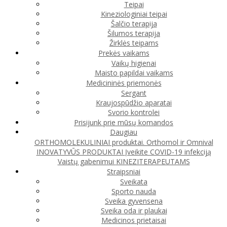
Teipai
Kineziologiniai teipai
Šalčio terapija
Šilumos terapija
Žirklės teipams
Prekės vaikams
Vaikų higienai
Maisto papildai vaikams
Medicininės priemonės
Sergant
Kraujospūdžio aparatai
Svorio kontrolei
Prisijunk prie mūsų komandos
Daugiau
ORTHOMOLEKULINIAI produktai. Orthomol ir Omnival
INOVATYVŪS PRODUKTAI
Įveikite COVID-19 infekciją
Vaistų gabenimui
KINEZITERAPEUTAMS
Straipsniai
Sveikata
Sporto nauda
Sveika gyvensena
Sveika oda ir plaukai
Medicinos prietaisai