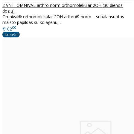
2 VNT. OMNIVAL arthro norm orthomolekular 2OH (30 dienos
dozių)
Omnival® orthomolekular 2OH arthro® norm – subalansuotas
maisto papildas su kolagenu, ..
00
€102
Į krepšelį