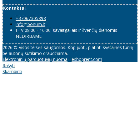
Kontaktai
+37067305898
info@bonum.lt
I - V 08.00 - 16.00; savaitgaliais ir švenčių dienomis
NEDIRBAME
2026 © Visos teisės saugomos. Kopijuoti, platinti svetainės turinį
be autorių sutikimo draudžiama.
Elektroninių parduotuvių nuoma
-
eshoprent.com
Rašyti
Skambinti