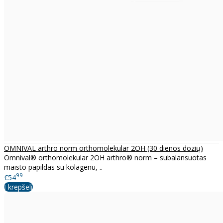
OMNIVAL arthro norm orthomolekular 2OH (30 dienos dozių)
Omnival® orthomolekular 2OH arthro® norm – subalansuotas
maisto papildas su kolagenu, ..
99
€54
Į krepšelį