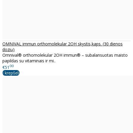
OMNIVAL immun orthomolekular 2OH skystis,kaps. (30 dienos
dozių)
Omnival® orthomolekular 2OH immun® – subalansuotas maisto
papildas su vitaminais ir mi..
00
€51
Į krepšelį