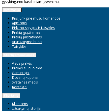
gyvybingumo kasdieniam gyvenimui.
Informacija
Prisijunk prie mūsų komandos
Apie mus
Pirkimo sąlygos ir taisyklės
Prekių grąžinimas
Prekių pristatymas
Atsiskaitymo būdai
Taisyklės
Klientų aptarnavimas
Visos prekės
Prekės su nuolaida
Gamintojai
Dovanų kuponai
Svetainės medis
Kontaktai
Klientams
Klientams
Užsakymų istorija