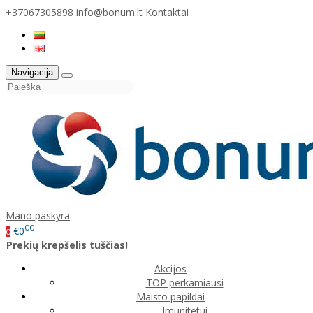
+37067305898
info@bonum.lt
Kontaktai
Navigacija
Mano paskyra
00
€0
0
Prekių krepšelis tuščias!
Akcijos
TOP perkamiausi
Maisto papildai
Imunitetui