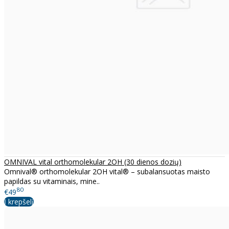
OMNIVAL vital orthomolekular 2OH (30 dienos dozių)
Omnival® orthomolekular 2OH vital® – subalansuotas maisto
papildas su vitaminais, mine..
80
€49
Į krepšelį