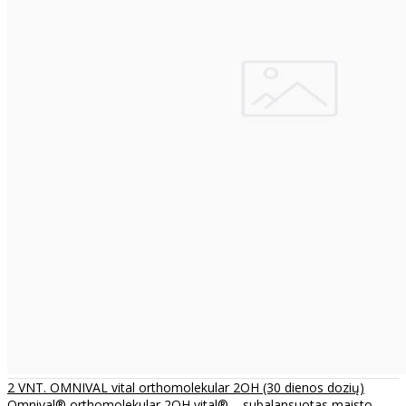
2 VNT. OMNIVAL vital orthomolekular 2OH (30 dienos dozių)
Omnival® orthomolekular 2OH vital® – subalansuotas maisto