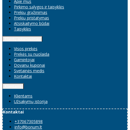
Apie mus
Pirkimo sąlygos ir taisyklės
Prekių grąžinimas
Prekių pristatymas
Atsiskaitymo būdai
Taisyklės
Klientų aptarnavimas
Visos prekės
Prekės su nuolaida
Gamintojai
Dovanų kuponai
Svetainės medis
Kontaktai
Klientams
Klientams
Užsakymų istorija
Kontaktai
+37067305898
info@bonum.lt