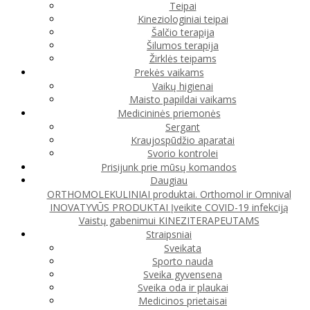
Teipai
Kineziologiniai teipai
Šalčio terapija
Šilumos terapija
Žirklės teipams
Prekės vaikams
Vaikų higienai
Maisto papildai vaikams
Medicininės priemonės
Sergant
Kraujospūdžio aparatai
Svorio kontrolei
Prisijunk prie mūsų komandos
Daugiau
ORTHOMOLEKULINIAI produktai. Orthomol ir Omnival
INOVATYVŪS PRODUKTAI
Įveikite COVID-19 infekciją
Vaistų gabenimui
KINEZITERAPEUTAMS
Straipsniai
Sveikata
Sporto nauda
Sveika gyvensena
Sveika oda ir plaukai
Medicinos prietaisai