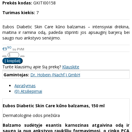
Prekės kodas:
GKITI00158
Turimas kiekis:
7
Eubos Diabetic Skin Care kūno balzamas – intensyviai drėkina,
maitina ir ramina odą, padeda stiprinti jos apsauginį barjerą bei
saugo nuo ankstyvo senėjimo.
90
€9
su PVM
Turite klausimų apie šią prekę?
Klauskite
Gamintojas:
Dr. Hobein (Nachf.) GmbH
Aprašymas
(0) Atsiliepimai
Eubos Diabetic Skin Care kūno balzamas, 150 ml
Dermatologinė odos priežiūra
Balzamo sudėtyje esantis karnozinas atgaivina odą ir
saugo ją nuo ankstyvo raukšlių formavimosi, o cinko PCA