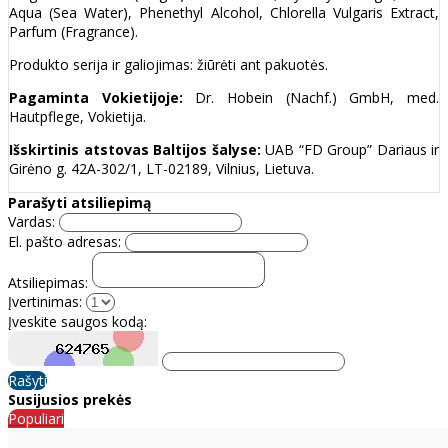
Aqua (Sea Water), Phenethyl Alcohol, Chlorella Vulgaris Extract,
Parfum (Fragrance).
Produkto serija ir galiojimas: žiūrėti ant pakuotės.
Pagaminta Vokietijoje:
Dr. Hobein (Nachf.) GmbH, med.
Hautpflege, Vokietija.
Išskirtinis atstovas Baltijos šalyse:
UAB “FD Group” Dariaus ir
Girėno g. 42A-302/1, LT-02189, Vilnius, Lietuva.
Parašyti atsiliepimą
Vardas:
El. pašto adresas:
Atsiliepimas:
Įvertinimas:
Įveskite saugos kodą:
Rašyti
Susijusios prekės
Populiari