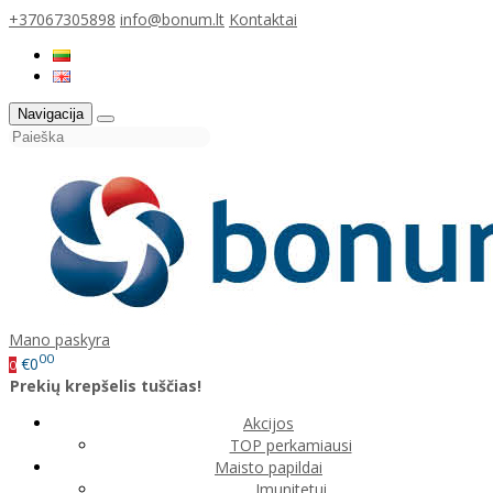
+37067305898
info@bonum.lt
Kontaktai
Navigacija
Mano paskyra
00
€0
0
Prekių krepšelis tuščias!
Akcijos
TOP perkamiausi
Maisto papildai
Imunitetui