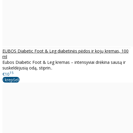
EUBOS Diabetic Foot & Leg diabetinės pėdos ir kojų kremas, 100
ml
Eubos Diabetic Foot & Leg kremas – intensyviai drėkina sausą ir
suskeldėjusią odą, stiprin..
15
€10
Į krepšelį