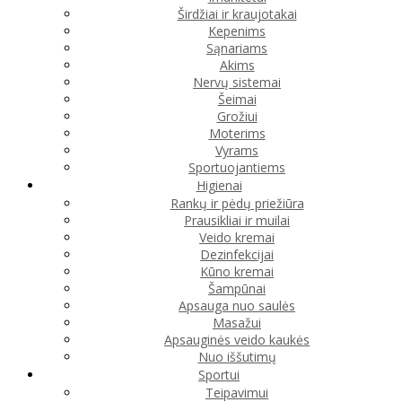
Širdžiai ir kraujotakai
Kepenims
Sąnariams
Akims
Nervų sistemai
Šeimai
Grožiui
Moterims
Vyrams
Sportuojantiems
Higienai
Rankų ir pėdų priežiūra
Prausikliai ir muilai
Veido kremai
Dezinfekcijai
Kūno kremai
Šampūnai
Apsauga nuo saulės
Masažui
Apsauginės veido kaukės
Nuo iššutimų
Sportui
Teipavimui