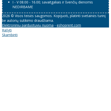
I - V 08.00 - 16.00; savaitgaliais ir švenčių dienomis
NEDIRBAME
2026 © Visos teisės saugomos. Kopijuoti, platinti svetainės turinį
be autorių sutikimo draudžiama.
Elektroninių parduotuvių nuoma
-
eshoprent.com
Rašyti
Skambinti