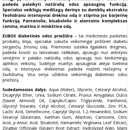
padeda palaikyti natūralią odos apsauginę funkciją.
Specialus veikliųjų medžiagų derinys su dumblių ekstraktu
feohidranu intensyviai drėkina odą ir stiprina jos barjerinę
funkciją. Pantenolio, bisabololio ir alantoino kompleksas
ramina, maitina ir minkština odą.
EUBOS diabetinės odos priežiūra
– tai medicininės paskirties
produktų linija, specialiai sukurta veiksmingai prižiūrėti diabetu
sergančių žmonių odą. Priemonės suteikia ilgalaikės drėgmės,
padeda kovoti su laisvaisiais radikalais, apsaugo nuo ankstyvo
senėjimo ir palaiko natūralią odos apsaugą nuo kenksmingų
aplinkos veiksnių. Sudėtyje esantys apsauginiai aliejai švelnina
odą, o intensyvus drėkinimas padeda mažinti niežėjimą ir
šiurkštumą. Visa serija užtikrina veiksmingą diabetinės odos
priežiūrą.
Sudedamosios dalys.
Aqua (Water), Glycerin, Cetearyl Alcohol,
Dicaprylyl Ether, Urea, Sodium Citrate, Prunus Amygdalus Dulcis
(Sweet Almond) Oil, Caprylic/Capric Triglyceride, Panthenol,
Glyceryl Stearate, Cetyl Alcohol, Cetearyl Glucoside, Zinc PCA,
Lactic Acid, Dimethicone, Caprylyl Glycol, 1,2-Hexanediol, Sodium
Stearoyl Glutamate, Xanthan Gum, Allantoin, Carnosine, Citric
Acid, p-Anisic Acid, Bisabolol, Hamamelis Virginiana Leaf Extract,
Zingiber Officinale (Ginger) Root Extract, Hydrolyzed Algin, Maris