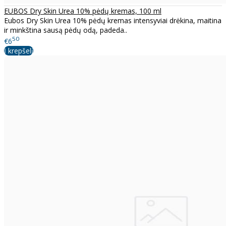
EUBOS Dry Skin Urea 10% pėdų kremas, 100 ml
Eubos Dry Skin Urea 10% pėdų kremas intensyviai drėkina, maitina
ir minkština sausą pėdų odą, padeda..
50
€6
Į krepšelį