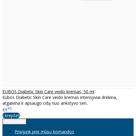
EUBOS Diabetic Skin Care veido kremas, 50 ml
Eubos Diabetic Skin Care veido kremas intensyviai drėkina,
atgaivina ir apsaugo odą nuo ankstyvo sen..
90
€9
Į krepšelį
Informacija
Prisijunk prie mūsų komandos