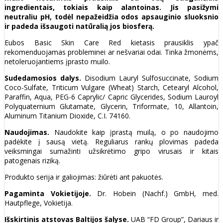
ingredientais, tokiais kaip alantoinas. Jis pasižymi
neutraliu pH, todėl nepažeidžia odos apsauginio sluoksnio
ir padeda išsaugoti natūralią jos biosferą.
Eubos Basic Skin Care Red kietasis prausiklis ypač
rekomenduojamas probleminei ar nešvariai odai. Tinka žmonėms,
netoleruojantiems įprasto muilo.
Sudedamosios dalys.
Disodium Lauryl Sulfosuccinate, Sodium
Coco-Sulfate, Triticum Vulgare (Wheat) Starch, Cetearyl Alcohol,
Paraffin, Aqua, PEG-6 Caprylic/ Capric Glycerides, Sodium Lauroyl
Polyquaternium Glutamate, Glycerin, Triformate, 10, Allantoin,
Aluminum Titanium Dioxide, C.I. 74160.
Naudojimas.
Naudokite kaip įprastą muilą, o po naudojimo
padėkite į sausą vietą. Reguliarus rankų plovimas padeda
veiksmingai sumažinti užsikrėtimo gripo virusais ir kitais
patogenais riziką.
Produkto serija ir galiojimas: žiūrėti ant pakuotės.
Pagaminta Vokietijoje.
Dr. Hobein (Nachf.) GmbH, med.
Hautpflege, Vokietija.
Išskirtinis atstovas Baltijos šalyse.
UAB “FD Group”, Dariaus ir