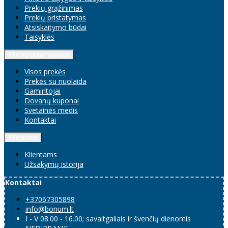
Prekių grąžinimas
Prekių pristatymas
Atsiskaitymo būdai
Taisyklės
Klientų aptarnavimas
Visos prekės
Prekės su nuolaida
Gamintojai
Dovanų kuponai
Svetainės medis
Kontaktai
Klientams
Klientams
Užsakymų istorija
Kontaktai
+37067305898
info@bonum.lt
I - V 08.00 - 16.00; savaitgaliais ir švenčių dienomis