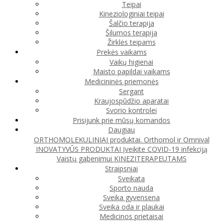
Teipai
Kineziologiniai teipai
Šalčio terapija
Šilumos terapija
Žirklės teipams
Prekės vaikams
Vaikų higienai
Maisto papildai vaikams
Medicininės priemonės
Sergant
Kraujospūdžio aparatai
Svorio kontrolei
Prisijunk prie mūsų komandos
Daugiau
ORTHOMOLEKULINIAI produktai. Orthomol ir Omnival
INOVATYVŪS PRODUKTAI
Įveikite COVID-19 infekciją
Vaistų gabenimui
KINEZITERAPEUTAMS
Straipsniai
Sveikata
Sporto nauda
Sveika gyvensena
Sveika oda ir plaukai
Medicinos prietaisai