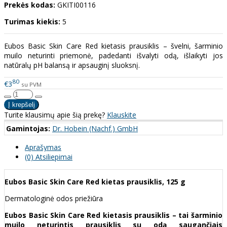
Prekės kodas:
GKITI00116
Turimas kiekis:
5
Eubos Basic Skin Care Red kietasis prausiklis – švelni, šarminio
muilo neturinti priemonė, padedanti išvalyti odą, išlaikyti jos
natūralų pH balansą ir apsauginį sluoksnį.
80
€3
su PVM
Turite klausimų apie šią prekę?
Klauskite
Gamintojas:
Dr. Hobein (Nachf.) GmbH
Aprašymas
(0) Atsiliepimai
Eubos Basic Skin Care Red kietas prausiklis, 125 g
Dermatologinė odos priežiūra
Eubos Basic Skin Care Red kietasis prausiklis – tai šarminio
muilo neturintis prausiklis su odą saugančiais