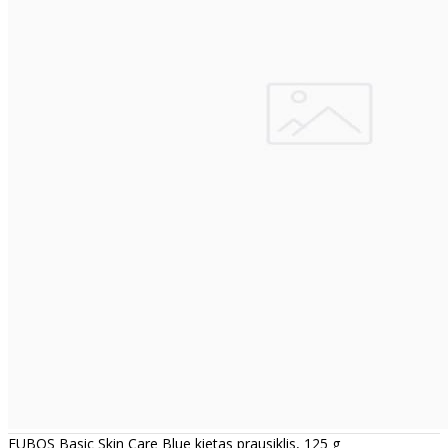
EUBOS Basic Skin Care Blue kietas prausiklis, 125 g