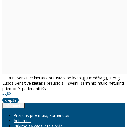
EUBOS Sensitive kietasis prausiklis be kvapiųjų medžiagų, 125 g
Eubos Sensitive kietasis prausiklis – švelni, šarminio muilo neturinti
priemonė, padedanti išv..
80
€5
Į krepšelį
Informacija
Prisijunk prie mūsų komandos
Apie mus
Pirkimo sąlygos ir taisyklės