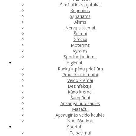
Širdžiai ir kraujotakai
Kepenims
Sąnariams
Akims
Nervų sistemai
Šeimai
Grožiui
Moterims
Vyrams
Sportuojantiems
Higienai
Rankų ir pėdų priežiūra
Prausikliai ir muilai
Veido kremai
Dezinfekcijai
Kūno kremai
Šampūnai
Apsauga nuo saulės
Masažui
Apsauginės veido kaukės
Nuo iššutimų
Sportui
Teipavimui