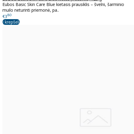
Eubos Basic Skin Care Blue kietasis prausiklis – švelni, šarminio
muilo neturinti priemonė, pa..
80
€3
Į krepšelį