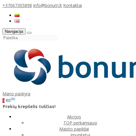
+37067305898
info@bonum.lt
Kontaktai
Navigacija
Mano paskyra
00
€0
0
Prekių krepšelis tuščias!
Akcijos
TOP perkamiausi
Maisto papildai
Imunitetui