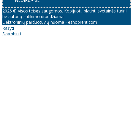
NEDIRBAME
2026 © Visos teisės saugomos. Kopijuoti, platinti svetainės turinį
be autorių sutikimo draudžiama.
Elektroninių parduotuvių nuoma
-
eshoprent.com
Rašyti
Skambinti