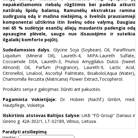
nepakeičiamomis riebalų rūgštimis bei padeda atkurti
natūralų lipidų balansą. Ramunėlių ekstraktas ramina
sudirgusią odą ir mažina niežėjimą, o švelnūs prausiamieji
komponentai užtikrina itin švelnų odos valymą. Daugiau
nei 65 % sudėtyje esančių aliejų maudantis padengia odą
apsaugine plėvele, saugo nuo išsausėjimo ir suteikia
ilgalaikį komforto pojūtį.
Sudedamosios dalys.
Glycine Soja (Soybean) Oil, Paraffinum
Liquidum (Mineral Oil), Laureth-4, MIPA-Laureth Sulfate,
Cocoamide DEA, Laureth-3, Prunus Amygdalus Dulcis (Sweet
Almond) Oil, Parfum (Fragrance), Laureth-9, Lactic Acid,
Citronellol, Linalool, Ascorbyl Palmitate, Bisabolol,Aqua (Water),
Chamomilla Recutita (Matricaria) Flower Extract,Tocopherol.
Produkto serija ir galiojimas: žiūrėti ant pakuotės.
Pagaminta Vokietijoje:
Dr. Hobein (Nachf.) GmbH, med.
Hautpflege, Vokietija.
Išskirtinis atstovas Baltijos šalyse:
UAB “FD Group” Dariaus ir
Girėno g. 42A-302/1, LT-02189, Vilnius, Lietuva.
Parašyti atsiliepimą
Vardas: