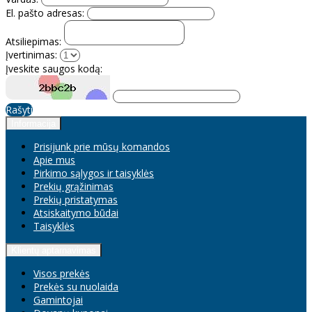
El. pašto adresas:
Atsiliepimas:
Įvertinimas:
Įveskite saugos kodą:
Rašyti
Informacija
Prisijunk prie mūsų komandos
Apie mus
Pirkimo sąlygos ir taisyklės
Prekių grąžinimas
Prekių pristatymas
Atsiskaitymo būdai
Taisyklės
Klientų aptarnavimas
Visos prekės
Prekės su nuolaida
Gamintojai