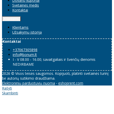
Dovanų kuponai
Svetainės medis
Kontaktai
Klientams
Klientams
Užsakymų istorija
Kontaktai
+37067305898
info@bonum.lt
I - V 08.00 - 16.00; savaitgaliais ir švenčių dienomis
NEDIRBAME
2026 © Visos teisės saugomos. Kopijuoti, platinti svetainės turinį
be autorių sutikimo draudžiama.
Elektroninių parduotuvių nuoma
-
eshoprent.com
Rašyti
Skambinti