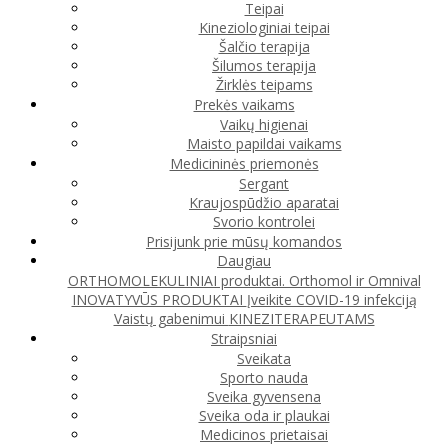
Teipai
Kineziologiniai teipai
Šalčio terapija
Šilumos terapija
Žirklės teipams
Prekės vaikams
Vaikų higienai
Maisto papildai vaikams
Medicininės priemonės
Sergant
Kraujospūdžio aparatai
Svorio kontrolei
Prisijunk prie mūsų komandos
Daugiau
ORTHOMOLEKULINIAI produktai. Orthomol ir Omnival
INOVATYVŪS PRODUKTAI
Įveikite COVID-19 infekciją
Vaistų gabenimui
KINEZITERAPEUTAMS
Straipsniai
Sveikata
Sporto nauda
Sveika gyvensena
Sveika oda ir plaukai
Medicinos prietaisai