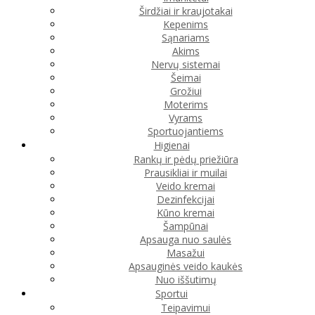
Širdžiai ir kraujotakai
Kepenims
Sąnariams
Akims
Nervų sistemai
Šeimai
Grožiui
Moterims
Vyrams
Sportuojantiems
Higienai
Rankų ir pėdų priežiūra
Prausikliai ir muilai
Veido kremai
Dezinfekcijai
Kūno kremai
Šampūnai
Apsauga nuo saulės
Masažui
Apsauginės veido kaukės
Nuo iššutimų
Sportui
Teipavimui