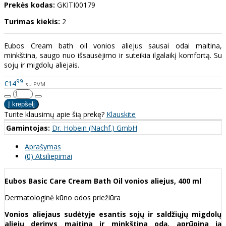
Prekės kodas:
GKITI00179
Turimas kiekis:
2
Eubos Cream bath oil vonios aliejus sausai odai maitina,
minkština, saugo nuo išsausėjimo ir suteikia ilgalaikį komfortą. Su
sojų ir migdolų aliejais.
99
€14
su PVM
Turite klausimų apie šią prekę?
Klauskite
Gamintojas:
Dr. Hobein (Nachf.) GmbH
Aprašymas
(0) Atsiliepimai
Eubos Basic Care Cream Bath Oil vonios aliejus, 400 ml
Dermatologinė kūno odos priežiūra
Vonios aliejaus sudėtyje esantis sojų ir saldžiųjų migdolų
aliejų derinys maitina ir minkština odą, aprūpina ją