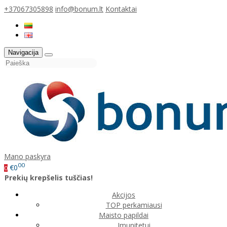
+37067305898
info@bonum.lt
Kontaktai
Navigacija
Mano paskyra
00
€0
0
Prekių krepšelis tuščias!
Akcijos
TOP perkamiausi
Maisto papildai
Imunitetui