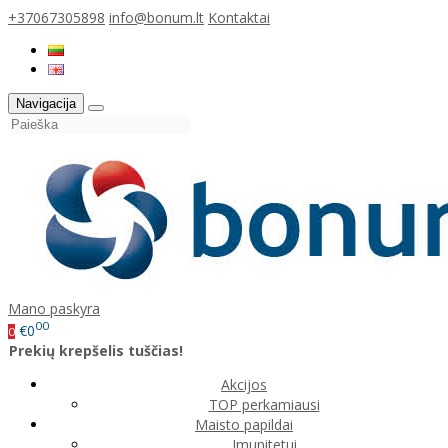
+37067305898
info@bonum.lt
Kontaktai
Navigacija
Mano paskyra
00
€0
0
Prekių krepšelis tuščias!
Akcijos
TOP perkamiausi
Maisto papildai
Imunitetui