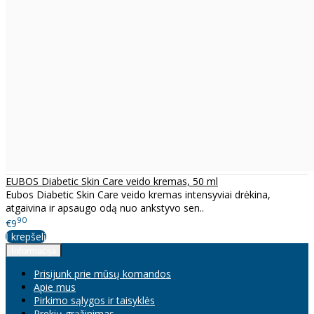
EUBOS Diabetic Skin Care veido kremas, 50 ml
Eubos Diabetic Skin Care veido kremas intensyviai drėkina,
atgaivina ir apsaugo odą nuo ankstyvo sen..
90
€9
Į krepšelį
Informacija
Prisijunk prie mūsų komandos
Apie mus
Pirkimo sąlygos ir taisyklės
Prekių grąžinimas