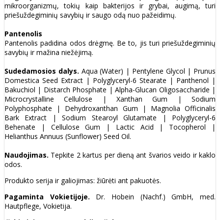
mikroorganizmų, tokių kaip bakterijos ir grybai, augimą, turi
priešuždegiminių savybių ir saugo odą nuo pažeidimų.
Pantenolis
Pantenolis padidina odos drėgmę. Be to, jis turi priešuždegiminių
savybių ir mažina niežėjimą.
Sudedamosios dalys.
Aqua (Water) | Pentylene Glycol | Prunus
Domestica Seed Extract | Polyglyceryl-6 Stearate | Panthenol |
Bakuchiol | Distarch Phosphate | Alpha-Glucan Oligosaccharide |
Microcrystalline Cellulose | Xanthan Gum | Sodium
Polyphosphate | Dehydroxanthan Gum | Magnolia Officinalis
Bark Extract | Sodium Stearoyl Glutamate | Polyglyceryl-6
Behenate | Cellulose Gum | Lactic Acid | Tocopherol |
Helianthus Annuus (Sunflower) Seed Oil.
Naudojimas.
Tepkite 2 kartus per dieną ant švarios veido ir kaklo
odos.
Produkto serija ir galiojimas: žiūrėti ant pakuotės.
Pagaminta Vokietijoje.
Dr. Hobein (Nachf.) GmbH, med.
Hautpflege, Vokietija.