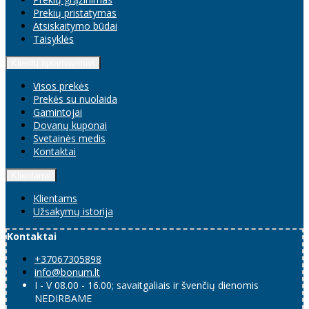
Prekių pristatymas
Atsiskaitymo būdai
Taisyklės
Klientų aptarnavimas
Visos prekės
Prekės su nuolaida
Gamintojai
Dovanų kuponai
Svetainės medis
Kontaktai
Klientams
Klientams
Užsakymų istorija
Kontaktai
+37067305898
info@bonum.lt
I - V 08.00 - 16.00; savaitgaliais ir švenčių dienomis
NEDIRBAME