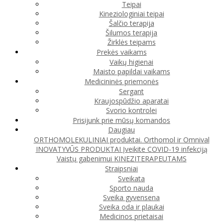
Teipai
Kineziologiniai teipai
Šalčio terapija
Šilumos terapija
Žirklės teipams
Prekės vaikams
Vaikų higienai
Maisto papildai vaikams
Medicininės priemonės
Sergant
Kraujospūdžio aparatai
Svorio kontrolei
Prisijunk prie mūsų komandos
Daugiau
ORTHOMOLEKULINIAI produktai. Orthomol ir Omnival
INOVATYVŪS PRODUKTAI
Įveikite COVID-19 infekciją
Vaistų gabenimui
KINEZITERAPEUTAMS
Straipsniai
Sveikata
Sporto nauda
Sveika gyvensena
Sveika oda ir plaukai
Medicinos prietaisai