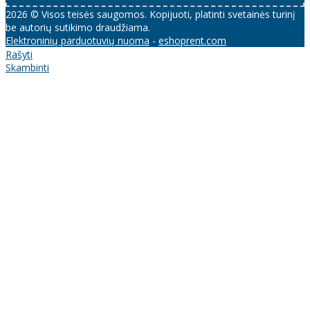
2026 © Visos teisės saugomos. Kopijuoti, platinti svetainės turinį
be autorių sutikimo draudžiama.
Elektroninių parduotuvių nuoma
-
eshoprent.com
Rašyti
Skambinti