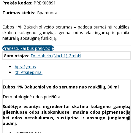
Prekės kodas:
PREK00891
Turimas kiekis:
Išparduota
Eubos 1% Bakuchiol veido serumas – padeda sumažinti raukšles,
skatina kolageno gamybą, gerina odos elastingumą ir palaiko
natūralią apsauginę funkciją.
Pranešti, kai bus prekyboje
Gamintojas:
Dr. Hobein (Nachf.) GmbH
Aprašymas
(0) Atsiliepimai
Eubos 1% Bakuchiol veido serumas nuo raukšlių, 30 ml
Dermatologinė odos priežiūra
Sudėtyje esantys ingredientai skatina kolageno gamybą
gilesniuose odos sluoksniuose, mažina odos pigmentaciją
bei odos netobulumus, sustiprina ir apsaugo jungiamąjį
audinį.