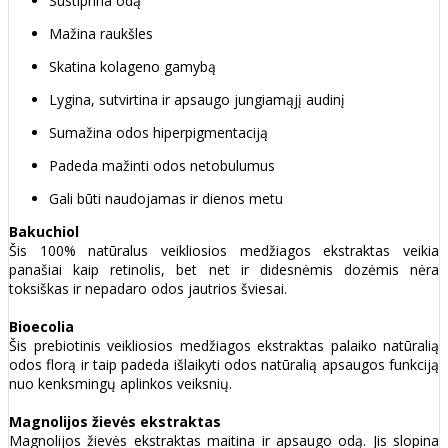
Sustiprina odą
Mažina raukšles
Skatina kolageno gamybą
Lygina, sutvirtina ir apsaugo jungiamąjį audinį
Sumažina odos hiperpigmentaciją
Padeda mažinti odos netobulumus
Gali būti naudojamas ir dienos metu
Bakuchiol
Šis 100% natūralus veikliosios medžiagos ekstraktas veikia
panašiai kaip retinolis, bet net ir didesnėmis dozėmis nėra
toksiškas ir nepadaro odos jautrios šviesai.
Bioecolia
Šis prebiotinis veikliosios medžiagos ekstraktas palaiko natūralią
odos florą ir taip padeda išlaikyti odos natūralią apsaugos funkciją
nuo kenksmingų aplinkos veiksnių.
Magnolijos žievės ekstraktas
Magnolijos žievės ekstraktas maitina ir apsaugo odą. Jis slopina