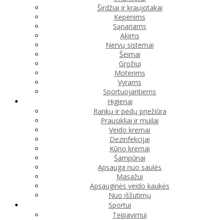
Širdžiai ir kraujotakai
Kepenims
Sąnariams
Akims
Nervų sistemai
Šeimai
Grožiui
Moterims
Vyrams
Sportuojantiems
Higienai
Rankų ir pėdų priežiūra
Prausikliai ir muilai
Veido kremai
Dezinfekcijai
Kūno kremai
Šampūnai
Apsauga nuo saulės
Masažui
Apsauginės veido kaukės
Nuo iššutimų
Sportui
Teipavimui