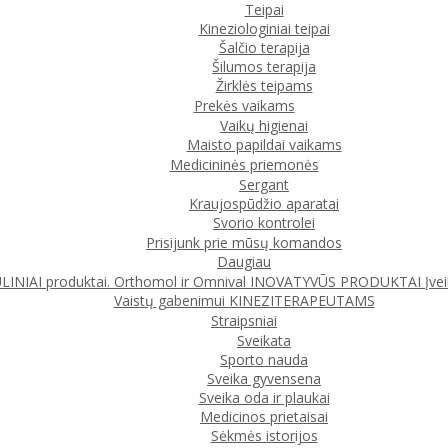
Teipai
Kineziologiniai teipai
Šalčio terapija
Šilumos terapija
Žirklės teipams
Prekės vaikams
Vaikų higienai
Maisto papildai vaikams
Medicininės priemonės
Sergant
Kraujospūdžio aparatai
Svorio kontrolei
Prisijunk prie mūsų komandos
Daugiau
IAI produktai. Orthomol ir Omnival
INOVATYVŪS PRODUKTAI
Įve
Vaistų gabenimui
KINEZITERAPEUTAMS
Straipsniai
Sveikata
Sporto nauda
Sveika gyvensena
Sveika oda ir plaukai
Medicinos prietaisai
Sėkmės istorijos