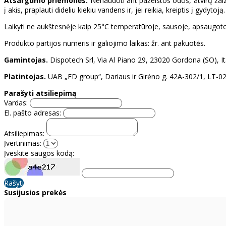
Atsargumo priemonės.
Nenaudoti ant pažeistos odos, atvirų žaizdų
į akis, praplauti dideliu kiekiu vandens ir, jei reikia, kreiptis į gydyt
Laikyti ne aukštesnėje kaip 25°C temperatūroje, sausoje, apsaugotoj
Produkto partijos numeris ir galiojimo laikas: žr. ant pakuotės.
Gamintojas.
Dispotech Srl, Via Al Piano 29, 23020 Gordona (SO), Ita
Platintojas.
UAB „FD group“, Dariaus ir Girėno g. 42A-302/1, LT-021
Parašyti atsiliepimą
Vardas:
El. pašto adresas:
Atsiliepimas:
Įvertinimas:
Įveskite saugos kodą:
Rašyti
Susijusios prekės