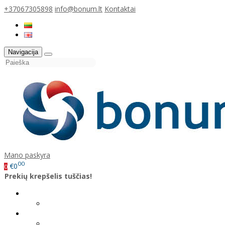
+37067305898
info@bonum.lt
Kontaktai
Navigacija
Mano paskyra
00
€0
0
Prekių krepšelis tuščias!