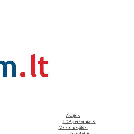
Akcijos
TOP perkamiausi
Maisto papildai
Imunitetui