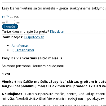
Easy Ice vienkartinis šalčio maišelis – greitai suaktyvinama šaldy
45
€1
su PVM
Turite klausimų apie šią prekę?
Klauskite
Gamintojas:
Dispotech srl
Aprašymas
(0) Atsiliepimai
Easy Ice vienkartinis šalčio maišelis
Šaldymo priemonė išoriniam naudojimui
1 vnt.
Vienkartinis šalčio maišelis „Easy Ice“ skirtas greitam ir
lengvu paspaudimu, maišelis akimirksniu pradeda skleisti vė
Naudojimas.
Tvirtai suspauskite maišelį centre, kad viduje esanti
minučių. Naudoti tik išoriškai. Vienkartinis naudojimas – po aktyvav