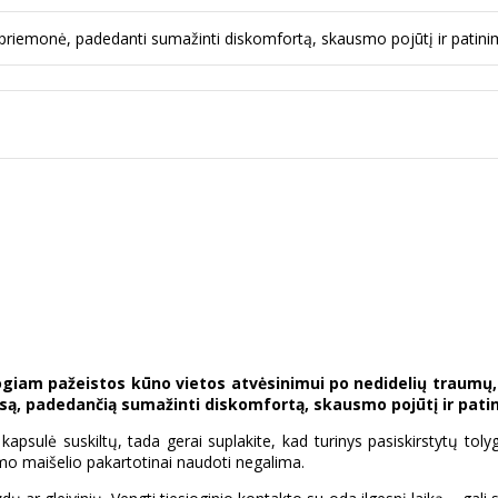
mo priemonė, padedanti sumažinti diskomfortą, skausmo pojūtį ir pati
 patogiam pažeistos kūno vietos atvėsinimui po nedidelių tra
są, padedančią sumažinti diskomfortą, skausmo pojūtį ir pati
 kapsulė suskiltų, tada gerai suplakite, kad turinys pasiskirstytų toly
imo maišelio pakartotinai naudoti negalima.