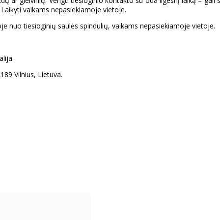
 ar gleivinių. Vengti tiesioginio kontakto su oda ilgesnį laiką – gali 
oją. Laikyti vaikams nepasiekiamoje vietoje.
e nuo tiesioginių saulės spindulių, vaikams nepasiekiamoje vietoje.
lija.
89 Vilnius, Lietuva.