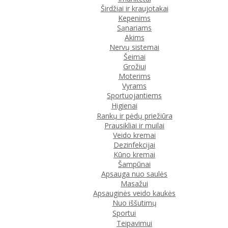
Širdžiai ir kraujotakai
Kepenims
Sąnariams
Akims
Nervų sistemai
Šeimai
Grožiui
Moterims
Vyrams
Sportuojantiems
Higienai
Rankų ir pėdų priežiūra
Prausikliai ir muilai
Veido kremai
Dezinfekcijai
Kūno kremai
Šampūnai
Apsauga nuo saulės
Masažui
Apsauginės veido kaukės
Nuo iššutimų
Sportui
Teipavimui