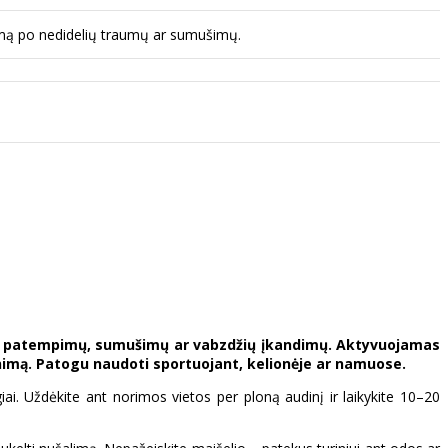
nimą po nedidelių traumų ar sumušimų.
umų, patempimų, sumušimų ar vabzdžių įkandimų. Aktyvuojamas
nimą. Patogu naudoti sportuojant, kelionėje ar namuose.
giai. Uždėkite ant norimos vietos per ploną audinį ir laikykite 10–20