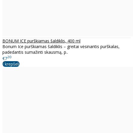
BONUM ICE purškiamas šaldiklis, 400 ml
Bonum Ice purškiamas šaldiklis – greitai vėsinantis purškalas,
padedantis sumažinti skausmą, p..
20
€7
Į krepšelį