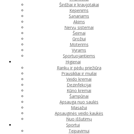
Širdžiai ir kraujotakai
Kepenims
Sąnariams
Akims
Nervų sistemai
Šeimai
Grožiui
Moterims
Vyrams
Sportuojantiems
Higienai
Rankų ir pėdų priežiūra
Prausikliai ir muilai
Veido kremai
Dezinfekcijai
Kūno kremai
Šampūnai
Apsauga nuo saulės
Masažui
Apsauginės veido kaukės
Nuo iššutimų
Sportui
Teipavimui