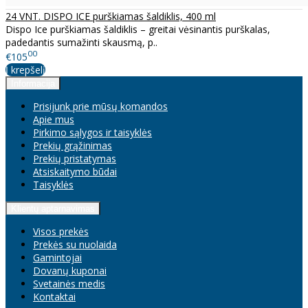
24 VNT. DISPO ICE purškiamas šaldiklis, 400 ml
Dispo Ice purškiamas šaldiklis – greitai vėsinantis purškalas,
padedantis sumažinti skausmą, p..
00
€105
Į krepšelį
Informacija
Prisijunk prie mūsų komandos
Apie mus
Pirkimo sąlygos ir taisyklės
Prekių grąžinimas
Prekių pristatymas
Atsiskaitymo būdai
Taisyklės
Klientų aptarnavimas
Visos prekės
Prekės su nuolaida
Gamintojai
Dovanų kuponai
Svetainės medis
Kontaktai