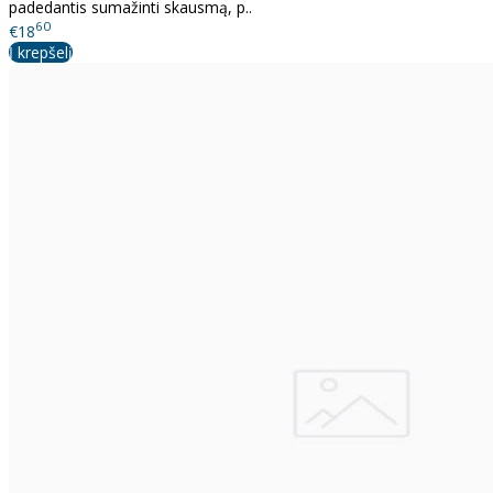
padedantis sumažinti skausmą, p..
60
€18
Į krepšelį