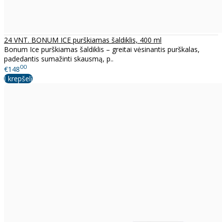
24 VNT. BONUM ICE purškiamas šaldiklis, 400 ml
Bonum Ice purškiamas šaldiklis – greitai vėsinantis purškalas,
padedantis sumažinti skausmą, p..
00
€148
Į krepšelį