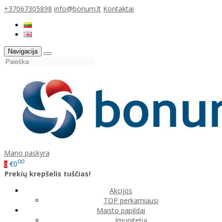
+37067305898
info@bonum.lt
Kontaktai
Navigacija
Mano paskyra
00
€0
0
Prekių krepšelis tuščias!
Akcijos
TOP perkamiausi
Maisto papildai
Imunitetui