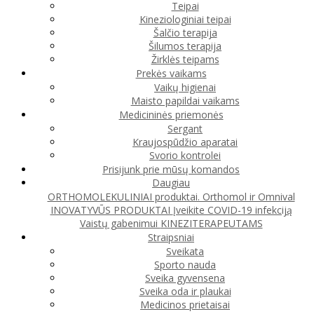
Teipai
Kineziologiniai teipai
Šalčio terapija
Šilumos terapija
Žirklės teipams
Prekės vaikams
Vaikų higienai
Maisto papildai vaikams
Medicininės priemonės
Sergant
Kraujospūdžio aparatai
Svorio kontrolei
Prisijunk prie mūsų komandos
Daugiau
ORTHOMOLEKULINIAI produktai. Orthomol ir Omnival
INOVATYVŪS PRODUKTAI
Įveikite COVID-19 infekciją
Vaistų gabenimui
KINEZITERAPEUTAMS
Straipsniai
Sveikata
Sporto nauda
Sveika gyvensena
Sveika oda ir plaukai
Medicinos prietaisai