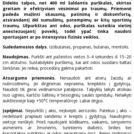
Didelės talpos, net 400 ml šaldantis purškalas, skirtas
greitam ir efektyviam vėsinimui po traumų. Priemonė
padeda mažinti skausmą, patinimą ir diskomfortą,
atsirandantį dėl sumušimų, patempimų ar kitų sportinių
traumų. Užpurkštas ant odos, purškalas suteikia vietinį
anestezuojantį poveikį, todėl ypač tinka naudoti
sportuojant ar po intensyvios fizinės veiklos.
Sudedamosios dalys.
Izobutanas, propanas, butanas, mentolis.
Naudojimas.
Purkšti ant pažeistos vietos 3–4 sekundes iš 15–20
cm atstumo. Sustabdykite purškimą, kai ant odos susidaro baltas
šerkšnas. Jei reikia, procedūrą galima pakartoti.
Atsargumo priemonės.
Nenaudoti ant atvirų žaizdų ar
nubrozdinimų. Jei dirginimas nepraeina, kreipkitės į gydytoją.
Naudoti tik gerai vėdinamose patalpose. Talpyklą laikyti atokiau
nuo ugnies, karščio šaltinių ir tiesioginių saulės spindulių. Nelaikyti
aukštesnėje kaip +50°C temperatūroje. Labai degus.
Įspėjimai.
Nepurkšti į akis, neįkvėpti aerozolio. Patekus į akis –
nedelsiant praplauti vandeniu ir kreiptis į gydytoją. Naudojimo
vietoje nerūkyti. Prieš naudojant kūdikiams, vaikams, senyviems
asmenims ar žmonėms, turintiems diabeto, širdies bei
kraujotakos sutrikimų ar odos nejautrumą (pvz., Reino sindromą)