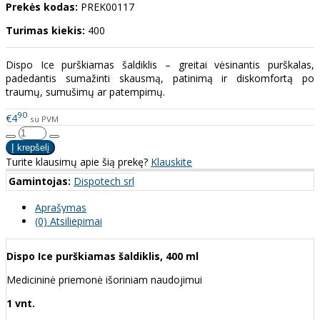
Prekės kodas:
PREK00117
Turimas kiekis:
400
Dispo Ice purškiamas šaldiklis – greitai vėsinantis purškalas,
padedantis sumažinti skausmą, patinimą ir diskomfortą po
traumų, sumušimų ar patempimų.
90
€4
su PVM
Turite klausimų apie šią prekę?
Klauskite
Gamintojas:
Dispotech srl
Aprašymas
(0) Atsiliepimai
Dispo Ice purškiamas šaldiklis, 400 ml
Medicininė priemonė išoriniam naudojimui
1 vnt.