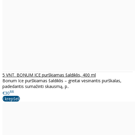
5 VNT. BONUM ICE purškiamas šaldiklis, 400 ml
Bonum Ice purškiamas šaldiklis – greitai vėsinantis purškalas,
padedantis sumažinti skausmą, p..
88
€30
Į krepšelį