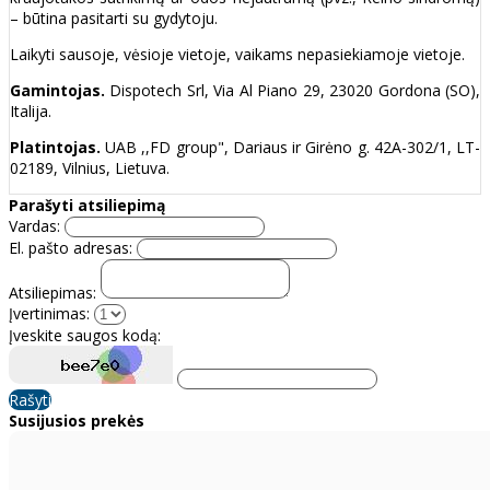
– būtina pasitarti su gydytoju.
Laikyti sausoje, vėsioje vietoje, vaikams nepasiekiamoje vietoje.
Gamintojas.
Dispotech Srl, Via Al Piano 29, 23020 Gordona (SO),
Italija.
Platintojas.
UAB ,,FD group", Dariaus ir Girėno g. 42A-302/1, LT-
02189, Vilnius, Lietuva.
Parašyti atsiliepimą
Vardas:
El. pašto adresas:
Atsiliepimas:
Įvertinimas:
Įveskite saugos kodą:
Rašyti
Susijusios prekės