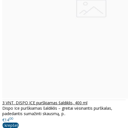
3 VNT. DISPO ICE purškiamas šaldiklis, 400 ml
Dispo Ice purškiamas šaldiklis – greitai vėsinantis purškalas,
padedantis sumažinti skausmą, p..
00
€14
Į krepšelį