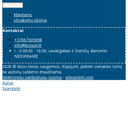
Klientams
Klientams
Užsakymų istorija
Kontaktai
+37067305898
info@bonum.lt
I - V 08.00 - 16.00; savaitgaliais ir švenčių dienomis
NEDIRBAME
2026 © Visos teisės saugomos. Kopijuoti, platinti svetainės turinį
be autorių sutikimo draudžiama.
Elektroninių parduotuvių nuoma
-
eshoprent.com
Rašyti
Skambinti