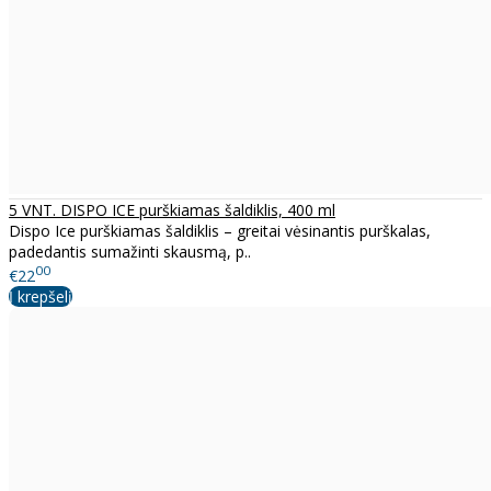
5 VNT. DISPO ICE purškiamas šaldiklis, 400 ml
Dispo Ice purškiamas šaldiklis – greitai vėsinantis purškalas,
padedantis sumažinti skausmą, p..
00
€22
Į krepšelį