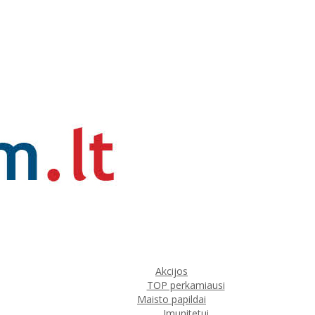
Akcijos
TOP perkamiausi
Maisto papildai
Imunitetui