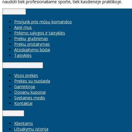
naudoti tiek profesionaliame sporte, tiek kasdienėje praktikoje.
Informacija
Prisijunk prie mūsų komandos
Apie mus
Pirkimo sąlygos ir taisyklės
Prekių grąžinimas
Prekių pristatymas
Atsiskaitymo būdai
Taisyklės
Klientų aptarnavimas
Visos prekės
Prekės su nuolaida
Gamintojai
Dovanų kuponai
Svetainės medis
Kontaktai
Klientams
Klientams
Užsakymų istorija