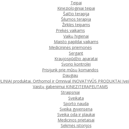
Teipai
Kineziologiniai teipai
Šalčio terapija
Šilumos terapija
Žirklės teipams
Prekės vaikams
Vaikų higienai
Maisto papildai vaikams
Medicininės priemonės
Sergant
Kraujospūdžio aparatai
Svorio kontrolei
Prisijunk prie mūsų komandos
Daugiau
IAI produktai. Orthomol ir Omnival
INOVATYVŪS PRODUKTAI
Įve
Vaistų gabenimui
KINEZITERAPEUTAMS
Straipsniai
Sveikata
Sporto nauda
Sveika gyvensena
Sveika oda ir plaukai
Medicinos prietaisai
Sėkmės istorijos