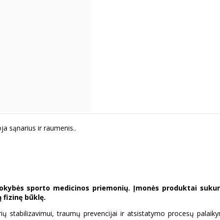
oja sąnarius ir raumenis..
kokybės sporto medicinos priemonių. Įmonės produktai suku
fizinę būklę.
ių stabilizavimui, traumų prevencijai ir atsistatymo procesų palaiky