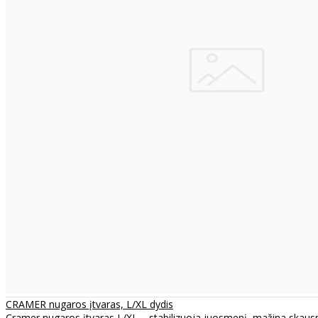
CRAMER nugaros įtvaras, L/XL dydis
Cramer nugaros įtvaras L/XL – stabilizuoja juosmenį, mažina skausmą