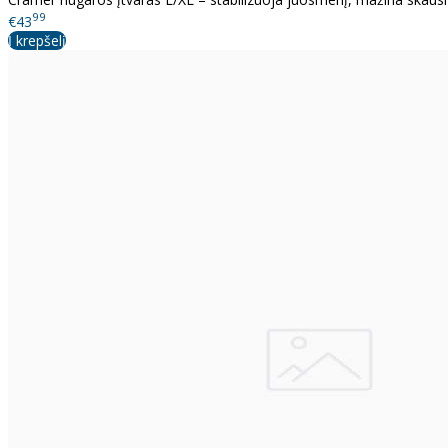
99
€43
Į krepšelį