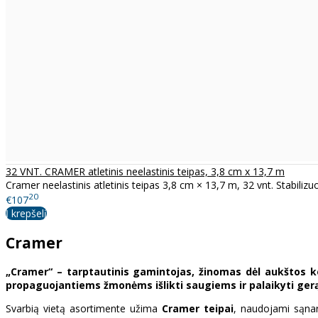
32 VNT. CRAMER atletinis neelastinis teipas, 3,8 cm x 13,7 m
Cramer neelastinis atletinis teipas 3,8 cm × 13,7 m, 32 vnt. Stabilizu
20
€107
Į krepšelį
Cramer
„Cramer“ – tarptautinis gamintojas, žinomas dėl aukštos 
propaguojantiems žmonėms išlikti saugiems ir palaikyti gerą 
Svarbią vietą asortimente užima
Cramer teipai
, naudojami sąnar