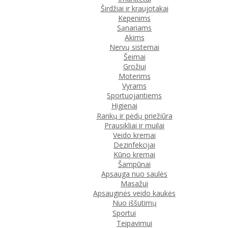
Širdžiai ir kraujotakai
Kepenims
Sąnariams
Akims
Nervų sistemai
Šeimai
Grožiui
Moterims
Vyrams
Sportuojantiems
Higienai
Rankų ir pėdų priežiūra
Prausikliai ir muilai
Veido kremai
Dezinfekcijai
Kūno kremai
Šampūnai
Apsauga nuo saulės
Masažui
Apsauginės veido kaukės
Nuo iššutimų
Sportui
Teipavimui