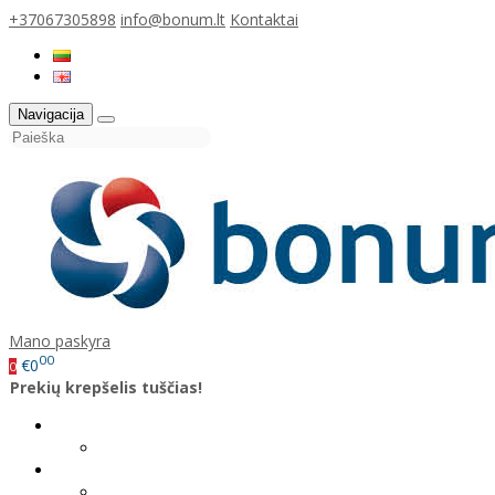
+37067305898
info@bonum.lt
Kontaktai
Navigacija
Mano paskyra
00
€0
0
Prekių krepšelis tuščias!