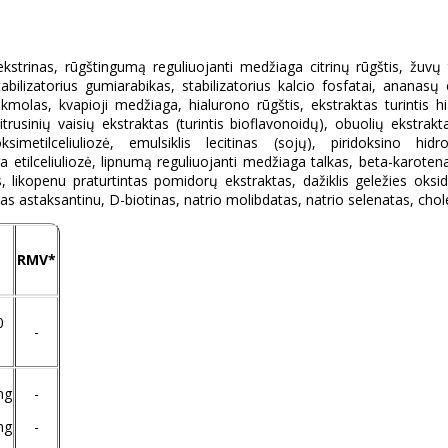
strinas, rūgštingumą reguliuojanti medžiaga citrinų rūgštis, žuvų t
bilizatorius gumiarabikas, stabilizatorius kalcio fosfatai, ananasų 
rakmolas, kvapioji medžiaga, hialurono rūgštis, ekstraktas turintis h
itrusinių vaisių ekstraktas (turintis bioflavonoidų), obuolių ekstrakta
simetilceliuliozė, emulsiklis lecitinas (sojų), piridoksino hid
ga etilceliuliozė, lipnumą reguliuojanti medžiaga talkas, beta-karot
, likopenu praturtintas pomidorų ekstraktas, dažiklis geležies oksidai
s astaksantinu, D-biotinas, natrio molibdatas, natrio selenatas, chol
RMV*
0
-
mg
-
mg
-