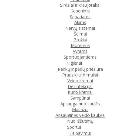
Širdžiai ir kraujotakai
Kepenims
Sąnariams
Akims
Nervų sistemai
Šeimai
Grožiui
Moterims
Vyrams
Sportuojantiems
Higienai
Rankų ir pėdų priežiūra
Prausikliai ir muilai
Veido kremai
Dezinfekcijai
Kūno kremai
Šampūnai
Apsauga nuo saulės
Masažui
Apsauginės veido kaukės
Nuo iššutimų
Sportui
Teipavimui