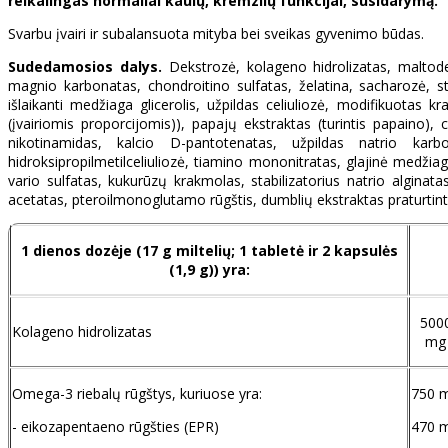
reikalingas normaliai kaulų, kremzlių funkcijai, susidarymą.
Svarbu įvairi ir subalansuota mityba bei sveikas gyvenimo būdas.
Sudedamosios dalys.
Dekstrozė, kolageno hidrolizatas, maltodek
magnio karbonatas, chondroitino sulfatas, želatina, sacharozė, sta
išlaikanti medžiaga glicerolis, užpildas celiuliozė, modifikuotas k
(įvairiomis proporcijomis)), papajų ekstraktas (turintis papaino), c
nikotinamidas, kalcio D-pantotenatas, užpildas natrio karbok
hidroksipropilmetilceliuliozė, tiamino mononitratas, glajinė medžia
vario sulfatas, kukurūzų krakmolas, stabilizatorius natrio alginatas
acetatas, pteroilmonoglutamo rūgštis, dumblių ekstraktas praturtinta
1 dienos dozėje (17 g miltelių; 1 tabletė ir 2 kapsulės
(1,9 g)) yra:
500
Kolageno hidrolizatas
mg
Omega-3 riebalų rūgštys, kuriuose yra:
750 
- eikozapentaeno rūgšties (EPR)
470 