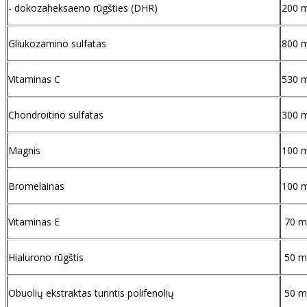
- dokozaheksaeno rūgšties (DHR)
200 
Gliukozamino sulfatas
800 
Vitaminas C
530 
Chondroitino sulfatas
300 
Magnis
100 
Bromelainas
100 
Vitaminas E
70 m
Hialurono rūgštis
50 m
Obuolių ekstraktas turintis polifenolių
50 m