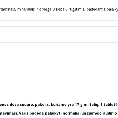
aminais, mineralais ir omega-3 riebalų rūgštimis, padedantis palaik
enos dozę sudaro: pakelis, kuriame yra 17 g miltelių; 1 tabletė i
vimąsi. Varis padeda palaikyti normalią jungiamojo audinio 