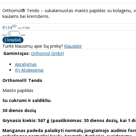
Orthomol® Tendo – subalansuotas maisto papildas su kolagenu, vit
kaulams bei kremzlėms.
00
€134
su PVM
Turite klausimų apie šią prekę?
Klauskite
Gamintojas:
Orthomol GmbH
Aprašymas
(0) Atsiliepimai
Orthomol® Tendo
Maisto papildas
Su cukrumi ir saldikliu.
30 dienos dozių
Grynasis kiekis: 567 g (paaiškinimas: 30 dienos dozių, kai 1 di
Manganas padeda palaikyti normalų jungiamojo audinio forma