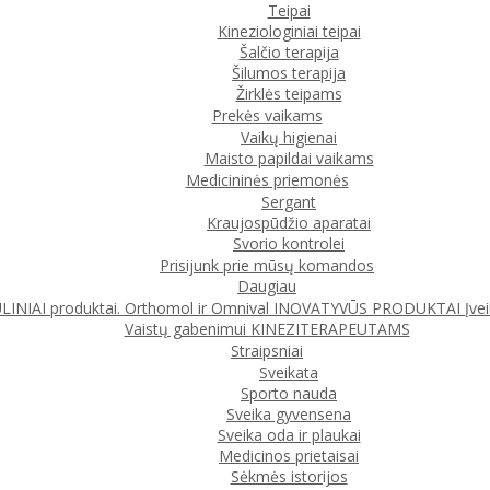
Teipai
Kineziologiniai teipai
Šalčio terapija
Šilumos terapija
Žirklės teipams
Prekės vaikams
Vaikų higienai
Maisto papildai vaikams
Medicininės priemonės
Sergant
Kraujospūdžio aparatai
Svorio kontrolei
Prisijunk prie mūsų komandos
Daugiau
IAI produktai. Orthomol ir Omnival
INOVATYVŪS PRODUKTAI
Įve
Vaistų gabenimui
KINEZITERAPEUTAMS
Straipsniai
Sveikata
Sporto nauda
Sveika gyvensena
Sveika oda ir plaukai
Medicinos prietaisai
Sėkmės istorijos