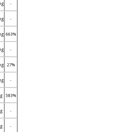
mg
-
mg
-
mg
663%
mg
-
mg
27%
mg
-
g
583%
g
-
g
-