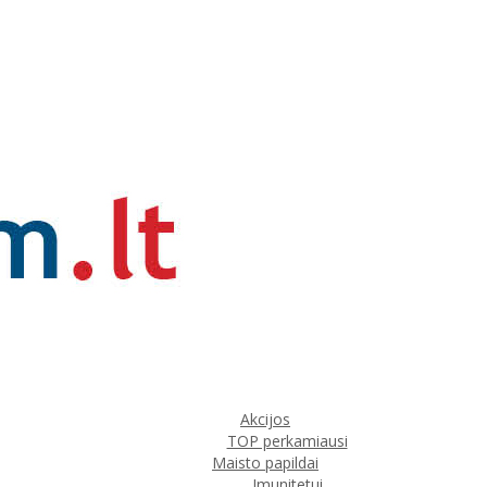
Akcijos
TOP perkamiausi
Maisto papildai
Imunitetui