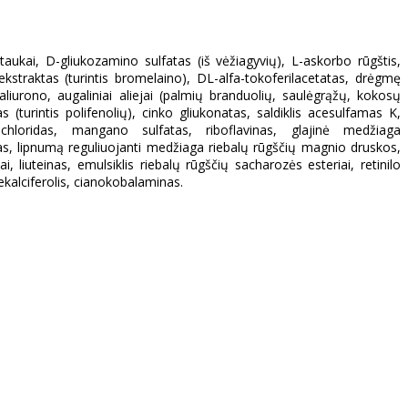
aukai, D-gliukozamino sulfatas (iš vėžiagyvių), L-askorbo rūgštis,
ekstraktas (turintis bromelaino), DL-alfa-tokoferilacetatas, drėgmę
ialiurono, augaliniai aliejai (palmių branduolių, saulėgrąžų, kokosų
s (turintis polifenolių), cinko gliukonatas, saldiklis acesulfamas K,
rochloridas, mangano sulfatas, riboflavinas, glajinė medžiaga
enas, lipnumą reguliuojanti medžiaga riebalų rūgščių magnio druskos,
, liuteinas, emulsiklis riebalų rūgščių sacharozės esteriai, retinilo
ekalciferolis, cianokobalaminas.