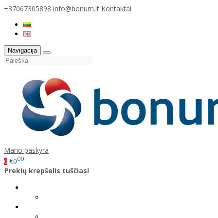
+37067305898
info@bonum.lt
Kontaktai
Navigacija
Mano paskyra
00
€0
0
Prekių krepšelis tuščias!