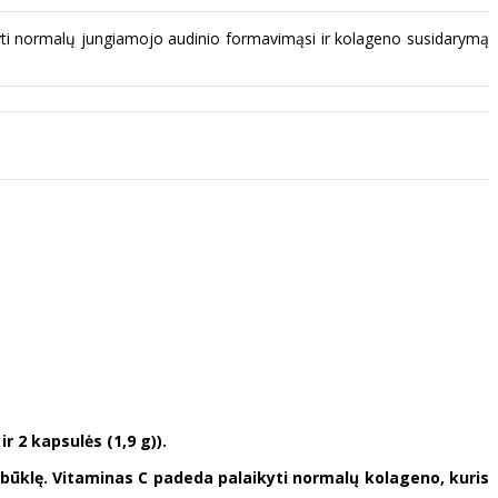
yti normalų jungiamojo audinio formavimąsi ir kolageno susidarymą
r 2 kapsulės (1,9 g)).
būklę. Vitaminas C padeda palaikyti normalų kolageno, kuris