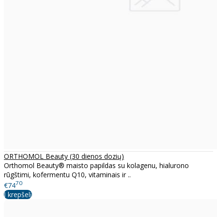
ORTHOMOL Beauty (30 dienos dozių)
Orthomol Beauty® maisto papildas su kolagenu, hialurono
rūgštimi, kofermentu Q10, vitaminais ir ..
70
€74
Į krepšelį