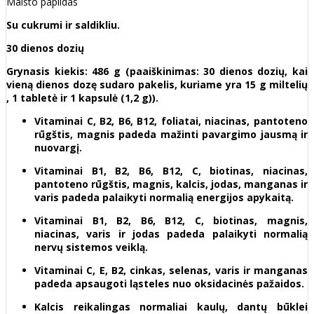
Maisto papildas
Su cukrumi ir saldikliu.
30
dienos dozių
Grynasis kiekis: 486 g (paaiškinimas: 30 dienos dozių, kai
vieną dienos dozę sudaro pakelis, kuriame yra 15 g miltelių
, 1 tabletė ir 1 kapsulė (1,2 g)).
Vitaminai C, B2, B6, B12, foliatai, niacinas, pantoteno
rūgštis, magnis padeda mažinti pavargimo jausmą ir
nuovargį.
Vitaminai B1, B2, B6, B12, C, biotinas, niacinas,
pantoteno rūgštis, magnis, kalcis, jodas, manganas ir
varis
padeda palaikyti normalią energijos apykaitą.
Vitaminai B1, B2, B6, B12, C, biotinas, magnis,
niacinas, varis ir jodas padeda palaikyti normalią
nervų sistemos veiklą.
Vitaminai C, E, B2, cinkas, selenas, varis ir manganas
padeda apsaugoti ląsteles nuo oksidacinės pažaidos.
Kalcis reikalingas normaliai kaulų, dantų būklei