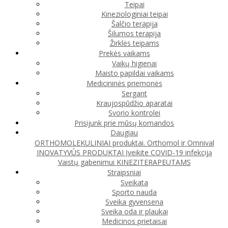
Teipai
Kineziologiniai teipai
Šalčio terapija
Šilumos terapija
Žirklės teipams
Prekės vaikams
Vaikų higienai
Maisto papildai vaikams
Medicininės priemonės
Sergant
Kraujospūdžio aparatai
Svorio kontrolei
Prisijunk prie mūsų komandos
Daugiau
ORTHOMOLEKULINIAI produktai. Orthomol ir Omnival
INOVATYVŪS PRODUKTAI
Įveikite COVID-19 infekciją
Vaistų gabenimui
KINEZITERAPEUTAMS
Straipsniai
Sveikata
Sporto nauda
Sveika gyvensena
Sveika oda ir plaukai
Medicinos prietaisai