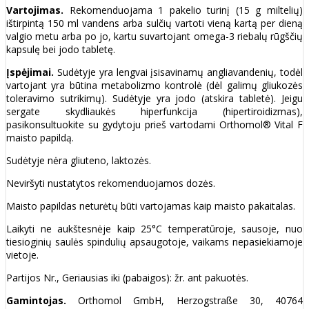
Vartojimas.
Rekomenduojama 1 pakelio turinį (15 g miltelių)
ištirpintą 150 ml vandens arba sulčių vartoti vieną kartą per dieną
valgio metu arba po jo, kartu suvartojant omega-3 riebalų rūgščių
kapsulę bei jodo tabletę.
Įspėjimai.
Sudėtyje yra lengvai įsisavinamų angliavandenių, todėl
vartojant yra būtina metabolizmo kontrolė (dėl galimų gliukozės
toleravimo sutrikimų). Sudėtyje yra jodo (atskira tabletė). Jeigu
sergate skydliaukės hiperfunkcija (hipertiroidizmas),
pasikonsultuokite su gydytoju prieš vartodami Orthomol® Vital F
maisto papildą.
Sudėtyje nėra gliuteno, laktozės.
Neviršyti nustatytos rekomenduojamos dozės.
Maisto papildas
neturėtų būti vartojamas kaip maisto pakaitalas.
Laikyti ne aukštesnėje kaip 25°C temperatūroje, sausoje, nuo
tiesioginių saulės spindulių apsaugotoje, vaikams nepasiekiamoje
vietoje.
Partijos Nr., Geriausias iki (pabaigos): žr. ant pakuotės.
Gamintojas.
Orthomol GmbH, Herzogstraße 30, 40764