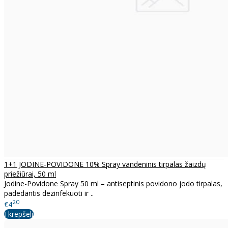
1+1 JODINE-POVIDONE 10% Spray vandeninis tirpalas žaizdų
priežiūrai, 50 ml
Jodine-Povidone Spray 50 ml – antiseptinis povidono jodo tirpalas,
padedantis dezinfekuoti ir ..
20
€4
Į krepšelį