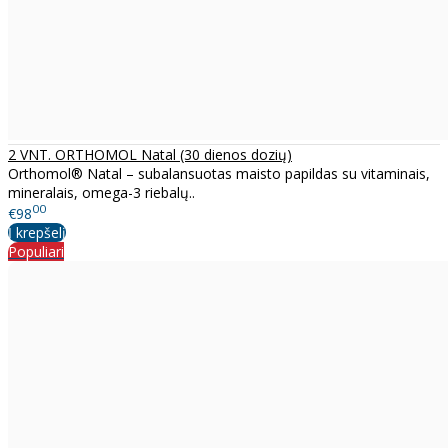
2 VNT. ORTHOMOL Natal (30 dienos dozių)
Orthomol® Natal – subalansuotas maisto papildas su vitaminais,
mineralais, omega-3 riebalų..
00
€98
Į krepšelį
Populiari