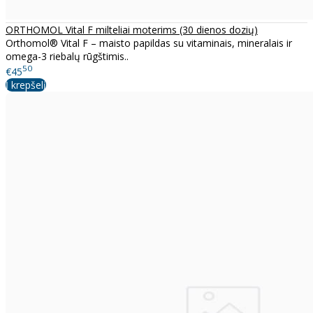
ORTHOMOL Vital F milteliai moterims (30 dienos dozių)
Orthomol® Vital F – maisto papildas su vitaminais, mineralais ir
omega-3 riebalų rūgštimis..
50
€45
Į krepšelį