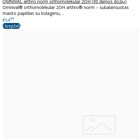
OMNIVAL arthro norm orthomolekular 2OH (30 dienos dozių)
Omnival® orthomolekular 2OH arthro® norm – subalansuotas
maisto papildas su kolagenu, ..
99
€54
Į krepšelį