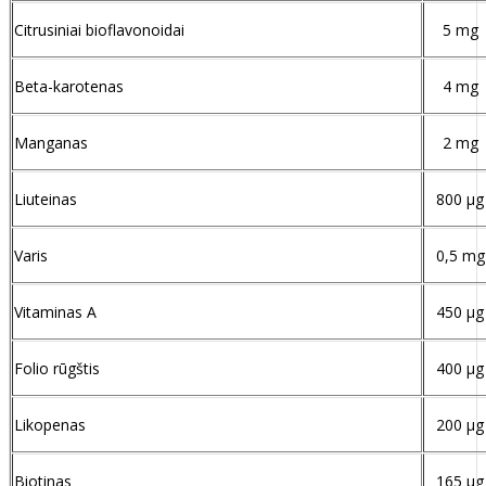
Citrusiniai bioflavonoidai
5 mg
Beta-karotenas
4 mg
Manganas
2 mg
Liuteinas
800 µg
Varis
0,5 mg
Vitaminas A
450 µg
Folio rūgštis
400 µg
Likopenas
200 µg
Biotinas
165 µg