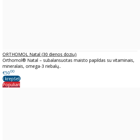
ORTHOMOL Natal (30 dienos dozių)
Orthomol® Natal – subalansuotas maisto papildas su vitaminais,
mineralais, omega-3 riebalų..
00
€50
Į krepšelį
Populiari