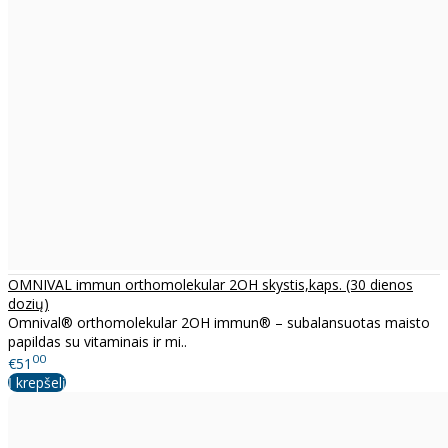
OMNIVAL immun orthomolekular 2OH skystis,kaps. (30 dienos
dozių)
Omnival® orthomolekular 2OH immun® – subalansuotas maisto
papildas su vitaminais ir mi..
00
€51
Į krepšelį