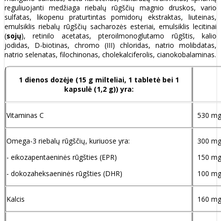
reguliuojanti medžiaga riebalų rūgščių magnio druskos, vario
sulfatas, likopenu praturtintas pomidorų ekstraktas, liuteinas,
emulsiklis riebalų rūgščių sacharozės esteriai, emulsiklis lecitinai
(
sojų
), retinilo acetatas, pteroilmonoglutamo rūgštis, kalio
jodidas, D-biotinas, chromo (III) chloridas, natrio molibdatas,
natrio selenatas, filochinonas, cholekalciferolis, cianokobalaminas.
1 dienos dozėje (15 g milteliai, 1 tabletė bei 1
kapsulė (1,2 g)) yra:
Vitaminas C
530 m
Omega-3 riebalų rūgščių, kuriuose yra:
300 m
- eikozapentaeninės rūgšties (EPR)
150 m
- dokozaheksaeninės rūgšties (DHR)
100 m
Kalcis
160 m