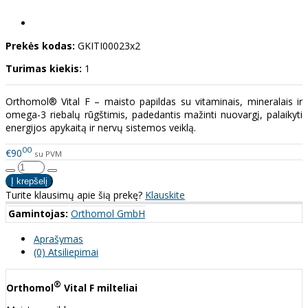
Prekės kodas:
GKITI00023x2
Turimas kiekis:
1
Orthomol® Vital F – maisto papildas su vitaminais, mineralais ir
omega-3 riebalų rūgštimis, padedantis mažinti nuovargį, palaikyti
energijos apykaitą ir nervų sistemos veiklą.
00
€90
su PVM
Turite klausimų apie šią prekę?
Klauskite
Gamintojas:
Orthomol GmbH
Aprašymas
(0) Atsiliepimai
®
Orthomol
Vital F milteliai