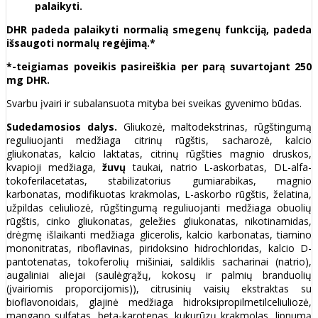
palaikyti.
DHR padeda palaikyti normalią smegenų funkciją, padeda
išsaugoti normalų regėjimą.*
*-
teigiamas poveikis pasireiškia per parą suvartojant 250
mg DHR.
Svarbu įvairi ir subalansuota mityba bei sveikas gyvenimo būdas.
Sudedamosios da
lys.
Gliukozė, maltodekstrinas, rūgštingumą
reguliuojanti medžiaga citrinų rūgštis, sacharozė, kalcio
gliukonatas, kalcio laktatas, citrinų rūgšties magnio druskos,
kvapioji medžiaga,
žuvų
taukai, natrio L-askorbatas, DL-alfa-
tokoferilacetatas, stabilizatorius gumiarabikas, magnio
karbonatas, modifikuotas krakmolas, L-askorbo rūgštis, želatina,
užpildas celiuliozė, rūgštingumą reguliuojanti medžiaga obuolių
rūgštis, cinko gliukonatas, geležies gliukonatas, nikotinamidas,
drėgmę išlaikanti medžiaga glicerolis, kalcio karbonatas, tiamino
mononitratas, riboflavinas, piridoksino hidrochloridas, kalcio D-
pantotenatas, tokoferolių mišiniai, saldiklis sacharinai (natrio),
augaliniai aliejai (saulėgrąžų, kokosų ir palmių branduolių
(įvairiomis proporcijomis)), citrusinių vaisių ekstraktas su
bioflavonoidais, glajinė medžiaga hidroksipropilmetilceliuliozė,
mangano sulfatas, beta-karotenas, kukurūzų krakmolas, lipnumą