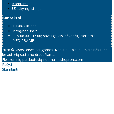
Klientams
Užsakymų istorija
Kontaktai
+37067305898
info@bonum.lt
I - V 08.00 - 16.00; savaitgaliais ir švenčių dienomis
NEDIRBAME
2026 © Visos teisės saugomos. Kopijuoti, platinti svetainės turinį
be autorių sutikimo draudžiama.
Elektroninių parduotuvių nuoma
-
eshoprent.com
Rašyti
Skambinti