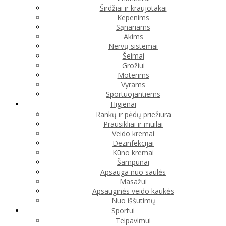
Širdžiai ir kraujotakai
Kepenims
Sąnariams
Akims
Nervų sistemai
Šeimai
Grožiui
Moterims
Vyrams
Sportuojantiems
Higienai
Rankų ir pėdų priežiūra
Prausikliai ir muilai
Veido kremai
Dezinfekcijai
Kūno kremai
Šampūnai
Apsauga nuo saulės
Masažui
Apsauginės veido kaukės
Nuo iššutimų
Sportui
Teipavimui