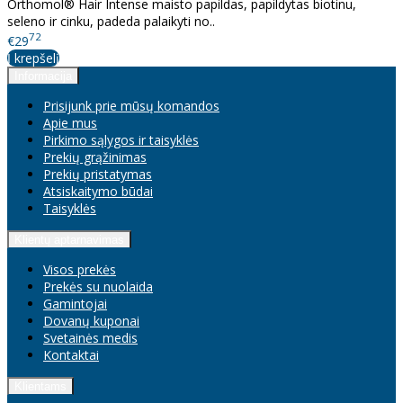
Orthomol® Hair Intense maisto papildas, papildytas biotinu,
seleno ir cinku, padeda palaikyti no..
72
€29
Į krepšelį
Informacija
Prisijunk prie mūsų komandos
Apie mus
Pirkimo sąlygos ir taisyklės
Prekių grąžinimas
Prekių pristatymas
Atsiskaitymo būdai
Taisyklės
Klientų aptarnavimas
Visos prekės
Prekės su nuolaida
Gamintojai
Dovanų kuponai
Svetainės medis
Kontaktai
Klientams