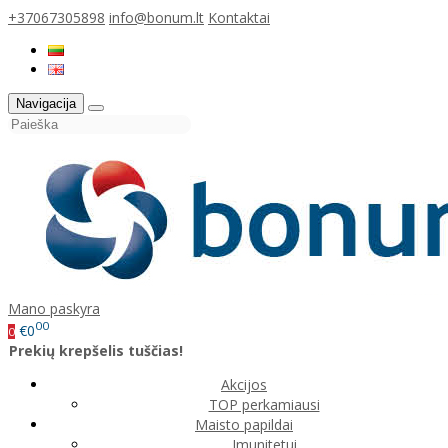
+37067305898
info@bonum.lt
Kontaktai
Navigacija
Mano paskyra
00
€0
0
Prekių krepšelis tuščias!
Akcijos
TOP perkamiausi
Maisto papildai
Imunitetui