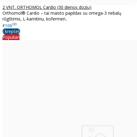
2 VNT. ORTHOMOL Cardio (30 dienos dozių)
Orthomol® Cardio – tai maisto papildas su omega-3 riebalų
rūgštimis, L-karnitinu, kofermen..
00
€106
Į krepšelį
Populiari