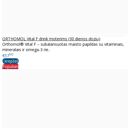
ORTHOMOL Vital F drink moterims (30 dienos dozių)
Orthomol® Vital F – subalansuotas maisto papildas su vitaminais,
mineralais ir omega-3 rie..
50
€57
Į krepšelį
Populiari