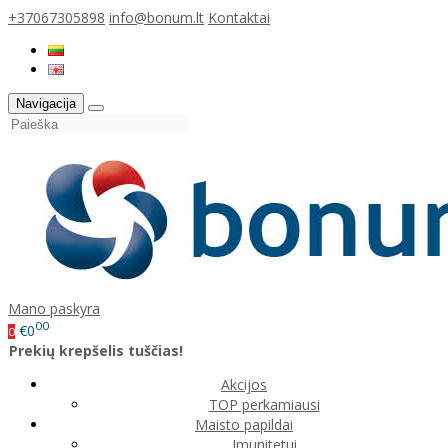
+37067305898
info@bonum.lt
Kontaktai
Navigacija
Mano paskyra
00
€0
0
Prekių krepšelis tuščias!
Akcijos
TOP perkamiausi
Maisto papildai
Imunitetui