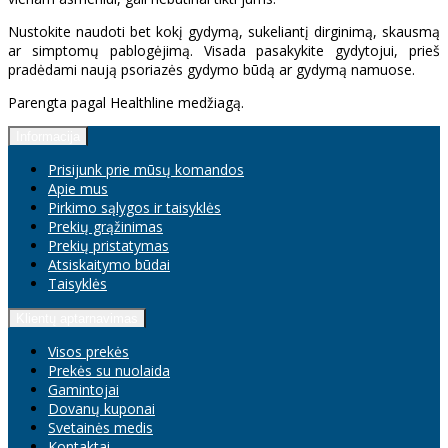
Nustokite naudoti bet kokį gydymą, sukeliantį dirginimą, skausmą
ar simptomų pablogėjimą. Visada pasakykite gydytojui, prieš
pradėdami naują psoriazės gydymo būdą ar gydymą namuose.
Parengta pagal Healthline medžiagą.
Informacija
Prisijunk prie mūsų komandos
Apie mus
Pirkimo sąlygos ir taisyklės
Prekių grąžinimas
Prekių pristatymas
Atsiskaitymo būdai
Taisyklės
Klientų aptarnavimas
Visos prekės
Prekės su nuolaida
Gamintojai
Dovanų kuponai
Svetainės medis
Kontaktai