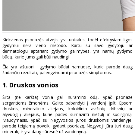
Kiekvienas psoriazės atvejis yra unikalus, todėl efektyviam ligos
gydymui nėra vieno metodo. Kartu su savo gydytoju ar
dermatologu aptariant gydymo galimybes, yra namų gydymo
būdų, kurie jums gali būti naudingi.
Čia yra aštuoni gydymo būdai namuose, kurie parodė daug
žadančių rezultatų palengvindami psoriazės simptomus.
1. Druskos vonios
Šilta (ne karšta) vonia gali nuraminti odą, ypač psoriaze
sergantiems žmonėms. Galite pabandyti į vandenį įpilti Epsom
druskos, mineralinio aliejaus, koloidinio avižinių dribsnių ar
alyvuogių aliejaus, kurie padės sumažinti niežulį ir sudirgimą.
Maudymasis, ypač su Negyvosios jūros druskomis vandenyje,
parodė teigiamą poveikį gydant psoriazę. Negyvoji jūra turi daug
mineralų ir yra daug sūresnė už vandenyną.