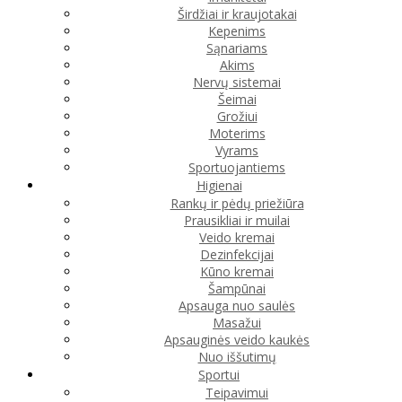
Širdžiai ir kraujotakai
Kepenims
Sąnariams
Akims
Nervų sistemai
Šeimai
Grožiui
Moterims
Vyrams
Sportuojantiems
Higienai
Rankų ir pėdų priežiūra
Prausikliai ir muilai
Veido kremai
Dezinfekcijai
Kūno kremai
Šampūnai
Apsauga nuo saulės
Masažui
Apsauginės veido kaukės
Nuo iššutimų
Sportui
Teipavimui