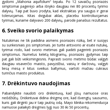
gydomi „Mahonia aquifolium“ tepalu. Po 12 savaičių psoriazės
simptomai pagerėjo arba išnyko daugiau nei 80 procentų tyrimo
dalyvių. Taip pat buvo įrodyta, kad ekstraktas yra saugus ir gerai
toleruojamas. Kitas dvigubai aklas, placebu kontroliuojamas
tyrimas, kuriame dalyvavo 200 dalyvių, parodė panašius rezultatus.
6. Sveiko svorio palaikymas
Nutukimas ne tik padidina asmens psoriazės riziką, bet ir susijęs
su sunkesniais jos simptomais. Jei turite antsvorio ar esate nutukę,
tyrimai rodo, kad svorio metimas gali padėti pagerinti psoriazės
simptomus. Numetus keletą kilogramų, psoriazės gydymas taip
pat gali būti veiksmingesnis. Paprasti svorio metimo būdai: valgyti
daugiau visaverčio maisto, pavyzdžiui, vaisių ir daržovių, valgyti
liesą mėsą ir kitus sveikus baltymus, vartoti mažiau cukraus
turinčius maisto produktus.
7. Drėkintuvo naudojimas
Pabandykite naudoti oro drėkintuvą, kad jūsų namuose oras
neišdžiūtų. Drėkintuvai didina drėgmę ore, kad išvengtų sausumo,
kuris gali dirginti jau ir taip jautrią odą. Mayo klinika rekomenduoja
namuose palaikyti drėgmės lygį nuo 30 iki 50 procentų.