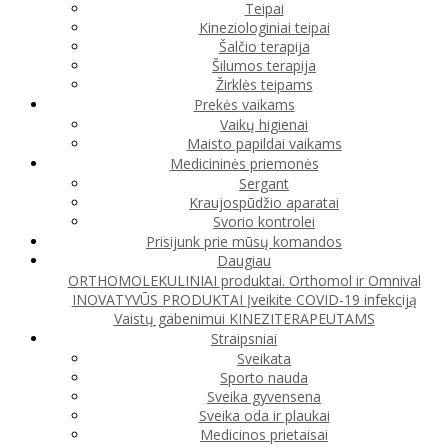
Teipai
Kineziologiniai teipai
Šalčio terapija
Šilumos terapija
Žirklės teipams
Prekės vaikams
Vaikų higienai
Maisto papildai vaikams
Medicininės priemonės
Sergant
Kraujospūdžio aparatai
Svorio kontrolei
Prisijunk prie mūsų komandos
Daugiau
ORTHOMOLEKULINIAI produktai. Orthomol ir Omnival
INOVATYVŪS PRODUKTAI
Įveikite COVID-19 infekciją
Vaistų gabenimui
KINEZITERAPEUTAMS
Straipsniai
Sveikata
Sporto nauda
Sveika gyvensena
Sveika oda ir plaukai
Medicinos prietaisai