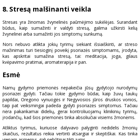
8. Stresą malšinanti veikla
Stresas yra žinomas žvynelinės paūmėjimo sukėlėjas. Surandant
būdus, kaip sumažinti ir valdyti stresą, galima užkirsti kelią
žvynelinei arba sumažinti jos simptomų sunkumą.
Nors nebuvo atlikta jokių tyrimų siekiant išsiaiškinti, ar streso
mažinimas turi tiesioginį poveikį psoriazės simptomams, įrodyta,
kas apskritai sumažina stresą, tai: meditacija, joga, gilaus
kvėpavimo pratimai, aromaterapija ir pan.
Esmė
Namų gydymo priemonės nepakeičia jūsų gydytojo nurodymų
psoriazei gydyti. Tačiau tokie gydymo būdai, kaip žuvų taukų
papildai, Oregono vynuogės ir Negyvosios jūros druskos vonios,
taip pat veiksmingai padeda gydyti psoriazės simptomus. Tačiau
nėra pakankamai didelių, gerai kontroliuojamų klinikinių tyrimų,
įrodančių, kad šios priemonės tinka absoliučiai visiems žmonėms.
Atliktus tyrimus, kuriuose dalyvavo palyginti nedidelis žmonių
skaičius, rezultatus reikia vertinti atsargiai ir skeptiškai. Kas tinka
vienam asmeniui, gali nebūtinai tikti jums.