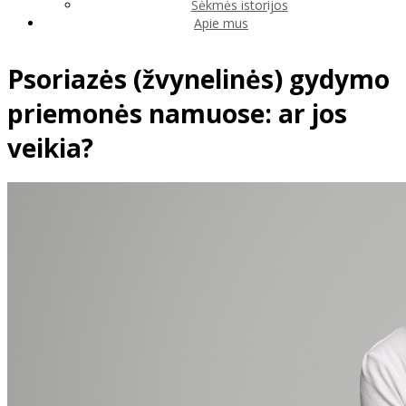
Sėkmės istorijos
Apie mus
Psoriazės (žvynelinės) gydymo
priemonės namuose: ar jos
veikia?