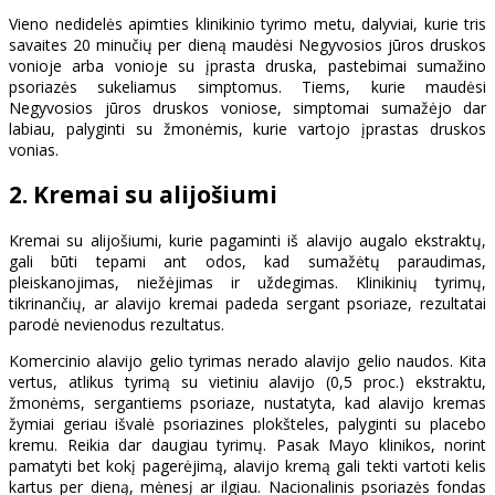
Vieno nedidelės apimties klinikinio tyrimo metu, dalyviai, kurie tris
savaites 20 minučių per dieną maudėsi Negyvosios jūros druskos
vonioje arba vonioje su įprasta druska, pastebimai sumažino
psoriazės sukeliamus simptomus. Tiems, kurie maudėsi
Negyvosios jūros druskos voniose, simptomai sumažėjo dar
labiau, palyginti su žmonėmis, kurie vartojo įprastas druskos
vonias.
2. Kremai su alijošiumi
Kremai su alijošiumi, kurie pagaminti iš alavijo augalo ekstraktų,
gali būti tepami ant odos, kad sumažėtų paraudimas,
pleiskanojimas, niežėjimas ir uždegimas. Klinikinių tyrimų,
tikrinančių, ar alavijo kremai padeda sergant psoriaze, rezultatai
parodė nevienodus rezultatus.
Komercinio alavijo gelio tyrimas nerado alavijo gelio naudos. Kita
vertus, atlikus tyrimą su vietiniu alavijo (0,5 proc.) ekstraktu,
žmonėms, sergantiems psoriaze, nustatyta, kad alavijo kremas
žymiai geriau išvalė psoriazines plokšteles, palyginti su placebo
kremu. Reikia dar daugiau tyrimų. Pasak Mayo klinikos, norint
pamatyti bet kokį pagerėjimą, alavijo kremą gali tekti vartoti kelis
kartus per dieną, mėnesį ar ilgiau. Nacionalinis psoriazės fondas