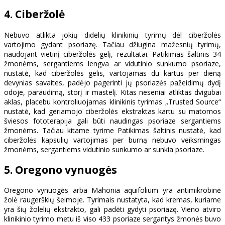
4. Ciberžolė
Nebuvo atlikta jokių didelių klinikinių tyrimų dėl ciberžolės
vartojimo gydant psoriazę. Tačiau džiugina mažesnių tyrimų,
naudojant vietinį ciberžolės gelį, rezultatai. Patikimas šaltinis 34
žmonėms, sergantiems lengva ar vidutinio sunkumo psoriaze,
nustatė, kad ciberžolės gelis, vartojamas du kartus per dieną
devynias savaites, padėjo pagerinti jų psoriazės pažeidimų dydį
odoje, paraudimą, storį ir mastelį. Kitas neseniai atliktas dvigubai
aklas, placebu kontroliuojamas klinikinis tyrimas „Trusted Source“
nustatė, kad geriamojo ciberžolės ekstraktas kartu su matomos
šviesos fototerapija gali būti naudingas psoriaze sergantiems
žmonėms. Tačiau kitame tyrime Patikimas šaltinis nustatė, kad
ciberžolės kapsulių vartojimas per burną nebuvo veiksmingas
žmonėms, sergantiems vidutinio sunkumo ar sunkia psoriaze.
5. Oregono vynuogės
Oregono vynuogės arba Mahonia aquifolium yra antimikrobinė
žolė raugerškių šeimoje. Tyrimais nustatyta, kad kremas, kuriame
yra šių žolelių ekstrakto, gali padėti gydyti psoriazę. Vieno atviro
klinikinio tyrimo metu iš viso 433 psoriaze sergantys žmonės buvo