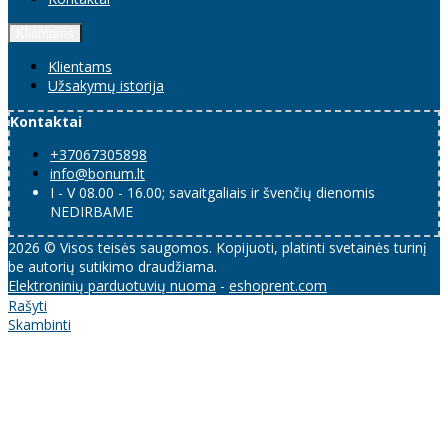
Klientams
Klientams
Užsakymų istorija
Kontaktai
+37067305898
info@bonum.lt
I - V 08.00 - 16.00; savaitgaliais ir švenčių dienomis
NEDIRBAME
2026 © Visos teisės saugomos. Kopijuoti, platinti svetainės turinį
be autorių sutikimo draudžiama.
Elektroninių parduotuvių nuoma
-
eshoprent.com
Rašyti
Skambinti