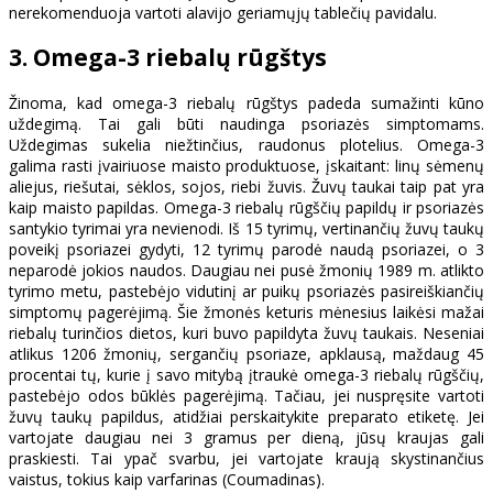
nerekomenduoja vartoti alavijo geriamųjų tablečių pavidalu.
3. Omega-3 riebalų rūgštys
Žinoma, kad omega-3 riebalų rūgštys padeda sumažinti kūno
uždegimą. Tai gali būti naudinga psoriazės simptomams.
Uždegimas sukelia niežtinčius, raudonus plotelius. Omega-3
galima rasti įvairiuose maisto produktuose, įskaitant: linų sėmenų
aliejus, riešutai, sėklos, sojos, riebi žuvis. Žuvų taukai taip pat yra
kaip maisto papildas. Omega-3 riebalų rūgščių papildų ir psoriazės
santykio tyrimai yra nevienodi. Iš 15 tyrimų, vertinančių žuvų taukų
poveikį psoriazei gydyti, 12 tyrimų parodė naudą psoriazei, o 3
neparodė jokios naudos. Daugiau nei pusė žmonių 1989 m. atlikto
tyrimo metu, pastebėjo vidutinį ar puikų psoriazės pasireiškiančių
simptomų pagerėjimą. Šie žmonės keturis mėnesius laikėsi mažai
riebalų turinčios dietos, kuri buvo papildyta žuvų taukais. Neseniai
atlikus 1206 žmonių, sergančių psoriaze, apklausą, maždaug 45
procentai tų, kurie į savo mitybą įtraukė omega-3 riebalų rūgščių,
pastebėjo odos būklės pagerėjimą. Tačiau, jei nuspręsite vartoti
žuvų taukų papildus, atidžiai perskaitykite preparato etiketę. Jei
vartojate daugiau nei 3 gramus per dieną, jūsų kraujas gali
praskiesti. Tai ypač svarbu, jei vartojate kraują skystinančius
vaistus, tokius kaip varfarinas (Coumadinas).