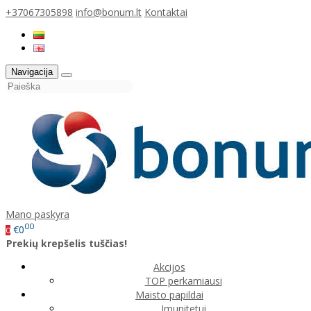
+37067305898
info@bonum.lt
Kontaktai
Navigacija
Mano paskyra
00
€0
0
Prekių krepšelis tuščias!
Akcijos
TOP perkamiausi
Maisto papildai
Imunitetui