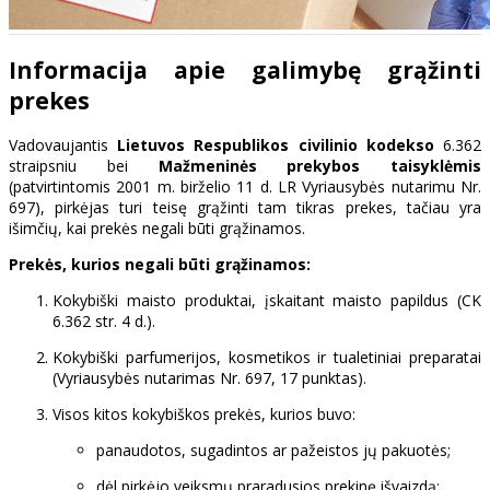
Informacija apie galimybę grąžinti
prekes
Vadovaujantis
Lietuvos Respublikos civilinio kodekso
6.362
straipsniu bei
Mažmeninės prekybos taisyklėmis
(patvirtintomis 2001 m. birželio 11 d. LR Vyriausybės nutarimu Nr.
697), pirkėjas turi teisę grąžinti tam tikras prekes, tačiau yra
išimčių, kai prekės negali būti grąžinamos.
Prekės, kurios negali būti grąžinamos:
Kokybiški maisto produktai, įskaitant maisto papildus (CK
6.362 str. 4 d.).
Kokybiški parfumerijos, kosmetikos ir tualetiniai preparatai
(Vyriausybės nutarimas Nr. 697, 17 punktas).
Visos kitos kokybiškos prekės, kurios buvo:
panaudotos, sugadintos ar pažeistos jų pakuotės;
dėl pirkėjo veiksmų praradusios prekinę išvaizdą;