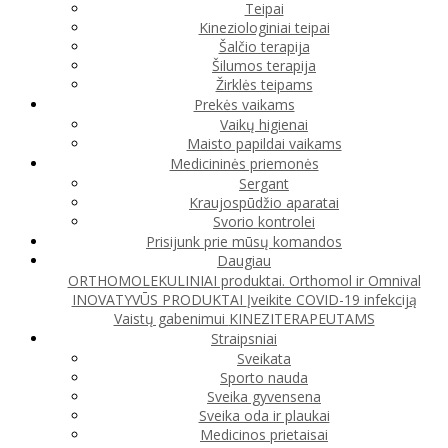
Teipai
Kineziologiniai teipai
Šalčio terapija
Šilumos terapija
Žirklės teipams
Prekės vaikams
Vaikų higienai
Maisto papildai vaikams
Medicininės priemonės
Sergant
Kraujospūdžio aparatai
Svorio kontrolei
Prisijunk prie mūsų komandos
Daugiau
ORTHOMOLEKULINIAI produktai. Orthomol ir Omnival
INOVATYVŪS PRODUKTAI
Įveikite COVID-19 infekciją
Vaistų gabenimui
KINEZITERAPEUTAMS
Straipsniai
Sveikata
Sporto nauda
Sveika gyvensena
Sveika oda ir plaukai
Medicinos prietaisai