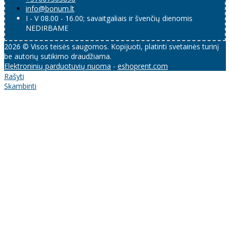
info@bonum.lt
I - V 08.00 - 16.00; savaitgaliais ir švenčių dienomis
NEDIRBAME
2026 © Visos teisės saugomos. Kopijuoti, platinti svetainės turinį
be autorių sutikimo draudžiama.
Elektroninių parduotuvių nuoma
-
eshoprent.com
Rašyti
Skambinti