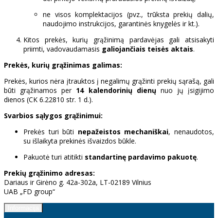
ne visos komplektacijos (pvz., trūksta prekių dalių,
naudojimo instrukcijos, garantinės knygelės ir kt.).
Kitos prekės, kurių grąžinimą pardavėjas gali atsisakyti
priimti, vadovaudamasis
galiojančiais teisės aktais
.
Prekės, kurių grąžinimas galimas:
Prekės, kurios nėra įtrauktos į negalimų grąžinti prekių sąrašą, gali
būti grąžinamos per
14 kalendorinių dienų
nuo jų įsigijimo
dienos (CK 6.22810 str. 1 d.).
Svarbios sąlygos grąžinimui:
Prekės turi būti
nepažeistos mechaniškai
, nenaudotos,
su išlaikyta prekinės išvaizdos būkle.
Pakuotė turi atitikti
standartinę pardavimo pakuotę
.
Prekių grąžinimo adresas:
Dariaus ir Girėno g. 42a-302a, LT-02189 Vilnius
UAB „FD group“
Informacija