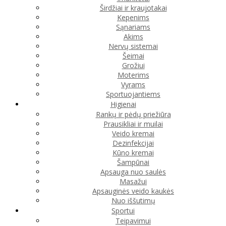
Širdžiai ir kraujotakai
Kepenims
Sąnariams
Akims
Nervų sistemai
Šeimai
Grožiui
Moterims
Vyrams
Sportuojantiems
Higienai
Rankų ir pėdų priežiūra
Prausikliai ir muilai
Veido kremai
Dezinfekcijai
Kūno kremai
Šampūnai
Apsauga nuo saulės
Masažui
Apsauginės veido kaukės
Nuo iššutimų
Sportui
Teipavimui