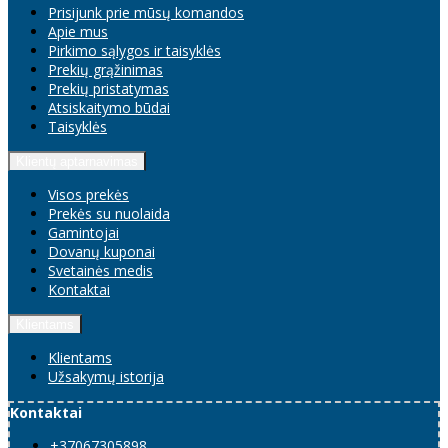
Prisijunk prie mūsų komandos
Apie mus
Pirkimo sąlygos ir taisyklės
Prekių grąžinimas
Prekių pristatymas
Atsiskaitymo būdai
Taisyklės
Klientų aptarnavimas
Visos prekės
Prekės su nuolaida
Gamintojai
Dovanų kuponai
Svetainės medis
Kontaktai
Klientams
Klientams
Užsakymų istorija
Kontaktai
+37067305898